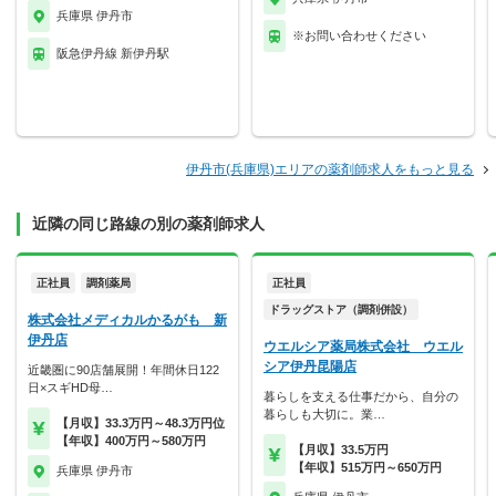
兵庫県 伊丹市
※お問い合わせください
阪急伊丹線 新伊丹駅
伊丹市(兵庫県)エリアの薬剤師求人をもっと見る
近隣の同じ路線の別の薬剤師求人
正社員
調剤薬局
正社員
ドラッグストア（調剤併設）
株式会社メディカルかるがも 新
伊丹店
ウエルシア薬局株式会社 ウエル
シア伊丹昆陽店
近畿圏に90店舗展開！年間休日122
日×スギHD母…
暮らしを支える仕事だから、自分の
暮らしも大切に。業…
【月収】33.3万円～48.3万円位
【年収】400万円～580万円
【月収】33.5万円
【年収】515万円～650万円
兵庫県 伊丹市