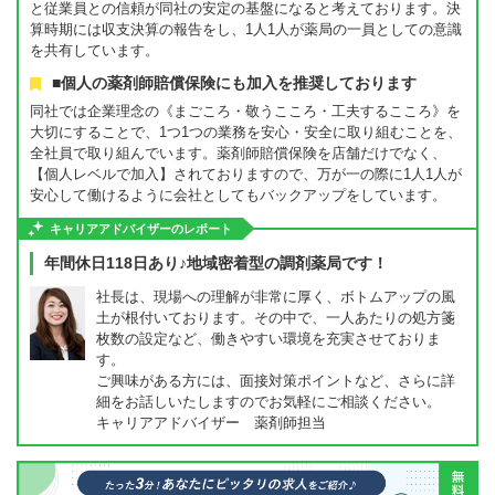
と従業員との信頼が同社の安定の基盤になると考えております。決
算時期には収支決算の報告をし、1人1人が薬局の一員としての意識
を共有しています。
■個人の薬剤師賠償保険にも加入を推奨しております
同社では企業理念の《まごころ・敬うこころ・工夫するこころ》を
大切にすることで、1つ1つの業務を安心・安全に取り組むことを、
全社員で取り組んでいます。薬剤師賠償保険を店舗だけでなく、
【個人レベルで加入】されておりますので、万が一の際に1人1人が
安心して働けるように会社としてもバックアップをしています。
キャリアアドバイザーのレポート
年間休日118日あり♪地域密着型の調剤薬局です！
社長は、現場への理解が非常に厚く、ボトムアップの風
土が根付いております。その中で、一人あたりの処方箋
枚数の設定など、働きやすい環境を充実させておりま
す。
ご興味がある方には、面接対策ポイントなど、さらに詳
細をお話しいたしますのでお気軽にご相談ください。
キャリアアドバイザー 薬剤師担当