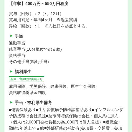
【年収】400万円～550万円程度
賞与（回数）：2（7、12月）
賞与用補足：年間4ヶ月 ※過去実績
昇給（回数）：1 ※入社日を起点とする。
手当
通勤手当
残業手当(10分単位での支給)
資格手当
その他手当(精勤手当)
福利厚生
産休・育休取得実績有り
雇用保険、労災保険、健康保険、厚生年金保険
資格取得奨励金制度
手当・福利厚生備考
■傷害保険あり■生活習慣病予防検診補助あり■インフルエンザ
予防接種は会社負担■薬剤師賠償保険は会社・個人共に加入
（個人は2,000円会社負担の為1000円は個人負担）■退職金：
勤続3年以上で支給■外部研修の補助有(参加費・交通費・参加