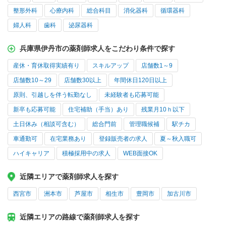
整形外科
心療内科
総合科目
消化器科
循環器科
婦人科
歯科
泌尿器科
兵庫県伊丹市の薬剤師求人をこだわり条件で探す
産休・育休取得実績有り
スキルアップ
店舗数1～9
店舗数10～29
店舗数30以上
年間休日120日以上
原則、引越しを伴う転勤なし
未経験者も応募可能
新卒も応募可能
住宅補助（手当）あり
残業月10ｈ以下
土日休み（相談可含む）
総合門前
管理職候補
駅チカ
車通勤可
在宅業務あり
登録販売者の求人
夏～秋入職可
ハイキャリア
積極採用中の求人
WEB面接OK
近隣エリアで薬剤師求人を探す
西宮市
洲本市
芦屋市
相生市
豊岡市
加古川市
近隣エリアの路線で薬剤師求人を探す