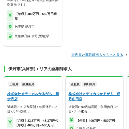
年間休日118日あり♪地域密着型の調
剤薬局です！
【年収】400万円～550万円程
度
兵庫県 伊丹市
阪急伊丹線 伊丹(阪急)駅
最近見た薬剤師求人をもっと見る
伊丹市(兵庫県)エリアの薬剤師求人
正社員
調剤薬局
正社員
調剤薬局
株式会社メディカルかるがも 新
株式会社メディカルかるがも 伊
伊丹店
丹山田店
近畿圏に90店舗展開！年間休日122
近畿圏に90店舗展開！年間休日123
日×スギHD母…
日×スギHD母…
【月収】33.3万円～48.3万円位
【年収】400万円～580万円
【年収】400万円～580万円
兵庫県 伊丹市