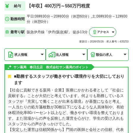
【年収】400万円～550万円程度
給与
平日:08時30分～20時00分（休憩60分）,土:08時30分～12時00
勤務時間
分（休憩0分）
最寄り駅
阪急伊丹線「伊丹(阪急)駅」 徒歩13分
アクセス
更新日：2026/05/26 求人番号：435253
求人情報
法人情報
類似の求人
サン薬局 春日丘店 株式会社サン薬局のポイント
■勤務するスタッフが働きやすい環境作りを大切にしており
ます
【社会に貢献できる薬局・企業】医療にかかわる者として『社会に
貢献する』ことが大切だと考えています。何よりも勤務しているス
タッフが『充実して働くことが出来る環境』が基盤になると考え、
一人当たりの処方箋枚数が30枚以下になるような人員体制や、有給
休暇消化率80パーセント以上など、働きやすい環境を整えておりま
す。また現場からの声を反映した運営を心がけ、学生の受け入れも
スタッフからの声がきっかけでした。
【安定した運営は信頼関係から】門前の医師と会社との信頼、代表