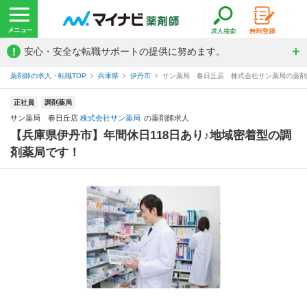
!
安心・安全な転職サポートの提供に努めます。
薬剤師の求人・転職TOP
兵庫県
伊丹市
サン薬局 春日丘店 株式会社サン薬局の薬剤
正社員
調剤薬局
サン薬局 春日丘店
株式会社サン薬局
の薬剤師求人
【兵庫県伊丹市】年間休日118日あり♪地域密着型の調
剤薬局です！