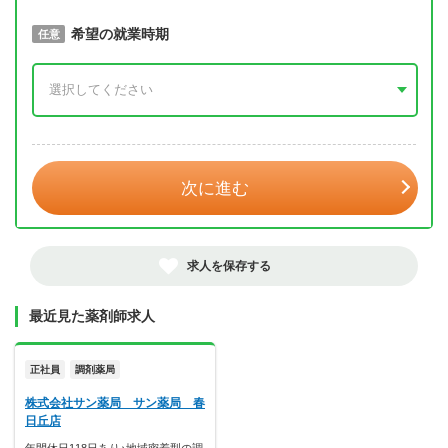
取得予定年
希望の就業時期
必須
任意
年 3月
次に進む
求人を保存する
最近見た薬剤師求人
正社員
調剤薬局
株式会社サン薬局 サン薬局 春
日丘店