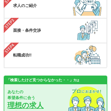
求人のご紹介
面接・条件交渉
転職成功!!
「検索したけど見つからなかった・・」
方は
あなたの
希望条件に合う
理想の求人