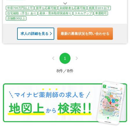
年収700万円以上可
新卒も応募可能
未経験者も応募可能
残業月10ｈ以下
住宅補助（手当）あり
産休・育休取得実績有り
スキルアップ
車通勤可
店舗数30以上
求人の詳細を見る
最新の募集状況を問い合わせる
1
8件／8件