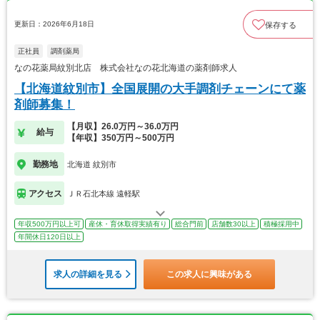
更新日：2026年6月18日
保存する
正社員
調剤薬局
なの花薬局紋別北店 株式会社なの花北海道の薬剤師求人
【北海道紋別市】全国展開の大手調剤チェーンにて薬
剤師募集！
【月収】26.0万円～36.0万円
給与
【年収】350万円～500万円
勤務地
北海道 紋別市
アクセス
ＪＲ石北本線 遠軽駅
年収500万円以上可
産休・育休取得実績有り
総合門前
店舗数30以上
積極採用中
年間休日120日以上
求人の詳細を見る
この求人に興味がある