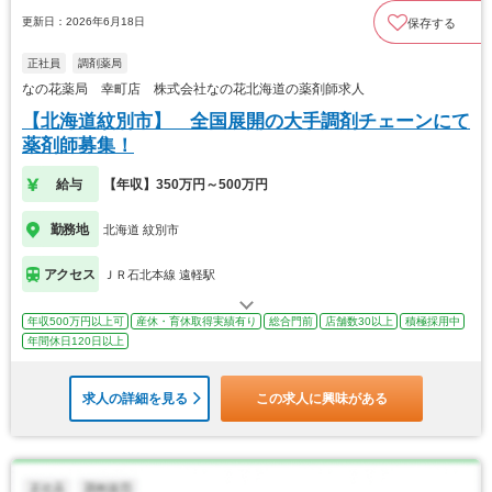
更新日：2026年6月18日
保存する
正社員
調剤薬局
なの花薬局 幸町店 株式会社なの花北海道の薬剤師求人
【北海道紋別市】 全国展開の大手調剤チェーンにて
薬剤師募集！
給与
【年収】350万円～500万円
勤務地
北海道 紋別市
アクセス
ＪＲ石北本線 遠軽駅
年収500万円以上可
産休・育休取得実績有り
総合門前
店舗数30以上
積極採用中
年間休日120日以上
求人の詳細を見る
この求人に興味がある