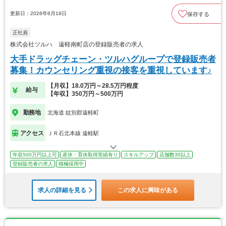
更新日：2026年6月18日
保存する
正社員
株式会社ツルハ 遠軽南町店の登録販売者の求人
大手ドラッグチェーン・ツルハグループで登録販売者
募集！カウンセリング重視の接客を重視しています♪
【月収】18.0万円～28.5万円程度
給与
【年収】350万円～500万円
勤務地
北海道 紋別郡遠軽町
アクセス
ＪＲ石北本線 遠軽駅
年収500万円以上可
産休・育休取得実績有り
スキルアップ
店舗数30以上
登録販売者の求人
積極採用中
求人の詳細を見る
この求人に興味がある