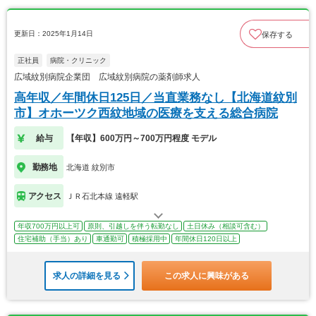
更新日：2025年1月14日
保存する
正社員
病院・クリニック
広域紋別病院企業団 広域紋別病院の薬剤師求人
高年収／年間休日125日／当直業務なし【北海道紋別
市】オホーツク西紋地域の医療を支える総合病院
給与
【年収】600万円～700万円程度 モデル
勤務地
北海道 紋別市
アクセス
ＪＲ石北本線 遠軽駅
年収700万円以上可
原則、引越しを伴う転勤なし
土日休み（相談可含む）
住宅補助（手当）あり
車通勤可
積極採用中
年間休日120日以上
求人の詳細を見る
この求人に興味がある