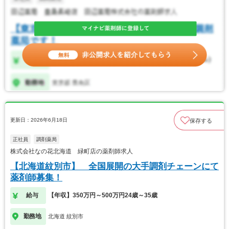
更新日：2026年6月18日
保存する
正社員
調剤薬局
株式会社なの花北海道 緑町店の薬剤師求人
【北海道紋別市】 全国展開の大手調剤チェーンにて
薬剤師募集！
給与
【年収】350万円～500万円24歳～35歳
勤務地
北海道 紋別市