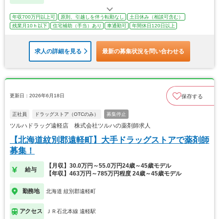
年収700万円以上可
原則、引越しを伴う転勤なし
土日休み（相談可含む）
残業月10ｈ以下
住宅補助（手当）あり
車通勤可
年間休日120日以上
求人の詳細を見る
最新の募集状況を問い合わせる
更新日：2026年6月18日
保存する
正社員
ドラッグストア（OTCのみ）
募集停止
ツルハドラッグ遠軽店 株式会社ツルハの薬剤師求人
【北海道紋別郡遠軽町】大手ドラッグストアで薬剤師
募集！
【月収】30.0万円～55.0万円24歳～45歳モデル
給与
【年収】463万円～785万円程度 24歳～45歳モデル
勤務地
北海道 紋別郡遠軽町
アクセス
ＪＲ石北本線 遠軽駅