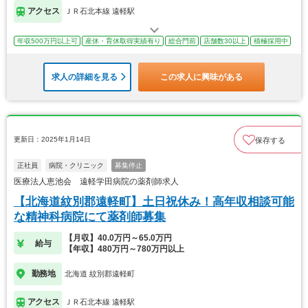
アクセス
ＪＲ石北本線 遠軽駅
年収500万円以上可
産休・育休取得実績有り
総合門前
店舗数30以上
積極採用中
求人の詳細を見る
この求人に興味がある
更新日：2025年1月14日
保存する
正社員
病院・クリニック
募集停止
医療法人恵池会 遠軽学田病院の薬剤師求人
【北海道紋別郡遠軽町】土日祝休み！高年収相談可能
な精神科病院にて薬剤師募集
【月収】40.0万円～65.0万円
給与
【年収】480万円～780万円以上
勤務地
北海道 紋別郡遠軽町
アクセス
ＪＲ石北本線 遠軽駅