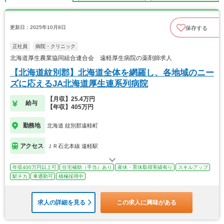
更新日：2025年10月8日
保存する
正社員
病院・クリニック
北海道厚生農業協同組合連合会 遠軽厚生病院の薬剤師求人
【北海道紋別郡】北海道全体を網羅し、各地域のニー
ズに応えるJA北海道厚生連系列病院
【月収】25.4万円
給与
【年収】405万円
勤務地
北海道 紋別郡遠軽町
アクセス
ＪＲ石北本線 遠軽駅
年収400万円以上可
住宅補助（手当）あり
産休・育休取得実績有り
スキルアップ
駅チカ
車通勤可
積極採用中
求人の詳細を見る
この求人に興味がある