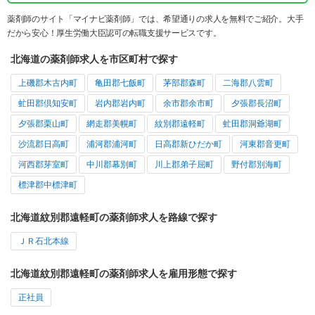
薬剤師のサイト「マイナビ薬剤師」では、希望通りの求人を無料でご紹介。大手
だから安心！厚生労働大臣認可の転職支援サービスです。
北海道の薬剤師求人を市区町村で探す
上磯郡木古内町
亀田郡七飯町
茅部郡森町
二海郡八雲町
虻田郡倶知安町
岩内郡岩内町
余市郡余市町
夕張郡長沼町
夕張郡栗山町
網走郡美幌町
紋別郡遠軽町
虻田郡洞爺湖町
沙流郡日高町
浦河郡浦河町
日高郡新ひだか町
河東郡音更町
河西郡芽室町
中川郡幕別町
川上郡弟子屈町
野付郡別海町
標津郡中標津町
北海道紋別郡遠軽町の薬剤師求人を路線で探す
ＪＲ石北本線
北海道紋別郡遠軽町の薬剤師求人を雇用形態で探す
正社員