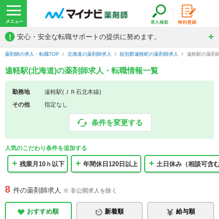
!
安心・安全な転職サポートの提供に努めます。
薬剤師の求人・転職TOP
北海道の薬剤師求人
紋別郡遠軽町の薬剤師求人
遠軽駅の薬剤
遠軽駅(北海道)の薬剤師求人・転職情報一覧
勤務地
遠軽駅(ＪＲ石北本線)
その他
指定なし
条件を変更する
人気のこだわり条件を追加する
残業月10ｈ以下
年間休日120日以上
土日休み（相談可含
8
件の薬剤師求人
※ 非公開求人を除く
おすすめ順
新着順
給与順