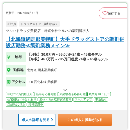
更新日：2026年6月18日
保存する
正社員
ドラッグストア（調剤併設）
ツルハドラッグ美幌店 株式会社ツルハの薬剤師求人
【北海道網走郡美幌町】大手ドラッグストアの調剤併
設店勤務≪調剤業務メイン≫
【月収】30.0万円～55.0万円24歳～45歳モデル
給与
【年収】463万円～785万円程度 24歳～45歳モデル
勤務地
北海道 網走郡美幌町
アクセス
ＪＲ石北本線 美幌駅
年収700万円以上可
新卒も応募可能
未経験者も応募可能
残業月10ｈ以下
住宅補助（手当）あり
産休・育休取得実績有り
スキルアップ
車通勤可
店舗数30以上
積極採用中
求人の詳細を見る
この求人に興味がある