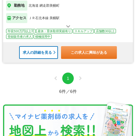
勤務地
北海道 網走郡美幌町
アクセス
ＪＲ石北本線 美幌駅
年収500万円以上可
産休・育休取得実績有り
スキルアップ
店舗数30以上
登録販売者の求人
積極採用中
求人の詳細を見る
この求人に興味がある
1
6件／6件