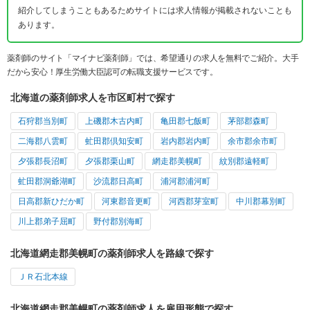
紹介してしまうこともあるためサイトには求人情報が掲載されないことも
あります。
薬剤師のサイト「マイナビ薬剤師」では、希望通りの求人を無料でご紹介。大手
だから安心！厚生労働大臣認可の転職支援サービスです。
北海道の薬剤師求人を市区町村で探す
石狩郡当別町
上磯郡木古内町
亀田郡七飯町
茅部郡森町
二海郡八雲町
虻田郡倶知安町
岩内郡岩内町
余市郡余市町
夕張郡長沼町
夕張郡栗山町
網走郡美幌町
紋別郡遠軽町
虻田郡洞爺湖町
沙流郡日高町
浦河郡浦河町
日高郡新ひだか町
河東郡音更町
河西郡芽室町
中川郡幕別町
川上郡弟子屈町
野付郡別海町
北海道網走郡美幌町の薬剤師求人を路線で探す
ＪＲ石北本線
北海道網走郡美幌町の薬剤師求人を雇用形態で探す