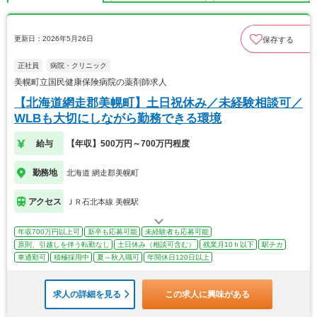
更新日：2026年5月26日
保存する
正社員
病院・クリニック
美幌町立国民健康保険病院の薬剤師求人
【北海道網走郡美幌町】土日祝休み／未経験相談可／
WLBも大切にしながら勤務できる環境
給与
【年収】500万円～700万円程度
勤務地
北海道 網走郡美幌町
アクセス
ＪＲ石北本線 美幌駅
年収700万円以上可
新卒も応募可能
未経験者も応募可能
原則、引越しを伴う転勤なし
土日休み（相談可含む）
残業月10ｈ以下
駅チカ
車通勤可
積極採用中
夏～秋入職可
年間休日120日以上
求人の詳細を見る
この求人に興味がある