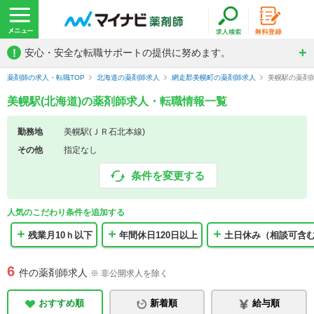
!
安心・安全な転職サポートの提供に努めます。
薬剤師の求人・転職TOP
北海道の薬剤師求人
網走郡美幌町の薬剤師求人
美幌駅の薬剤
美幌駅(北海道)の薬剤師求人・転職情報一覧
勤務地
美幌駅(ＪＲ石北本線)
その他
指定なし
条件を変更する
人気のこだわり条件を追加する
残業月10ｈ以下
年間休日120日以上
土日休み（相談可含
6
件の薬剤師求人
※ 非公開求人を除く
おすすめ順
新着順
給与順