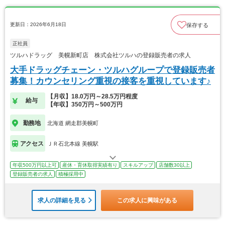
更新日：2026年6月18日
保存する
正社員
ツルハドラッグ 美幌新町店 株式会社ツルハの登録販売者の求人
大手ドラッグチェーン・ツルハグループで登録販売者
募集！カウンセリング重視の接客を重視しています♪
【月収】18.0万円～28.5万円程度
給与
【年収】350万円～500万円
勤務地
北海道 網走郡美幌町
アクセス
ＪＲ石北本線 美幌駅
年収500万円以上可
産休・育休取得実績有り
スキルアップ
店舗数30以上
登録販売者の求人
積極採用中
求人の詳細を見る
この求人に興味がある