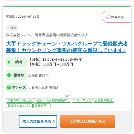
更新日：2026年6月18日
保存する
正社員
株式会社ツルハ 阿寒湖温泉店の登録販売者の求人
大手ドラッグチェーン・ツルハグループで登録販売者
募集！カウンセリング重視の接客を重視しています♪
【月収】18.0万円～28.5万円程度
給与
【年収】350万円～500万円
勤務地
北海道 釧路市
アクセス
ＪＲ石北本線 美幌駅
年収500万円以上可
産休・育休取得実績有り
スキルアップ
店舗数30以上
登録販売者の求人
積極採用中
求人の詳細を見る
この求人に興味がある