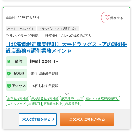
更新日：2026年6月18日
保存する
パート・アルバイト
ドラッグストア（調剤併設）
ツルハドラッグ美幌店 株式会社ツルハの薬剤師求人
【北海道網走郡美幌町】大手ドラッグストアの調剤併
設店勤務≪調剤業務メイン≫
給与
【時給】2,200円～
勤務地
北海道 網走郡美幌町
アクセス
ＪＲ石北本線 美幌駅
新卒も応募可能
未経験者も応募可能
残業月10ｈ以下
産休・育休取得実績有り
スキルアップ
車通勤可
店舗数30以上
積極採用中
求人の詳細を見る
この求人に興味がある