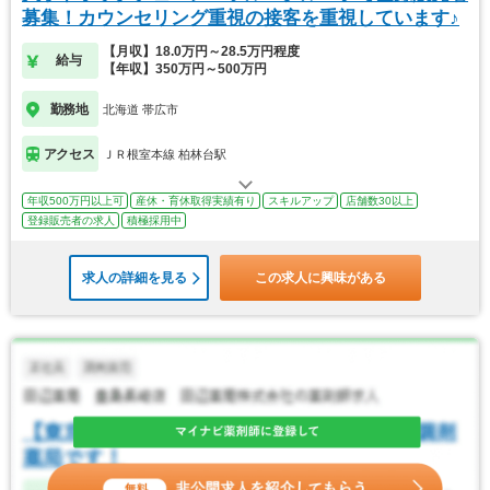
募集！カウンセリング重視の接客を重視しています♪
【月収】18.0万円～28.5万円程度
給与
【年収】350万円～500万円
勤務地
北海道 帯広市
アクセス
ＪＲ根室本線 柏林台駅
年収500万円以上可
産休・育休取得実績有り
スキルアップ
店舗数30以上
登録販売者の求人
積極採用中
求人の詳細を見る
この求人に興味がある