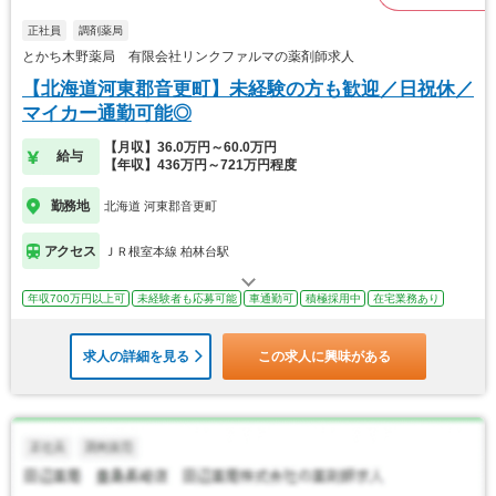
正社員
調剤薬局
とかち木野薬局 有限会社リンクファルマの薬剤師求人
【北海道河東郡音更町】未経験の方も歓迎／日祝休／
マイカー通勤可能◎
【月収】36.0万円～60.0万円
給与
【年収】436万円～721万円程度
勤務地
北海道 河東郡音更町
アクセス
ＪＲ根室本線 柏林台駅
年収700万円以上可
未経験者も応募可能
車通勤可
積極採用中
在宅業務あり
求人の詳細を見る
この求人に興味がある