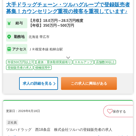
大手ドラッグチェーン・ツルハグループで登録販売者
募集！カウンセリング重視の接客を重視しています♪
【月収】18.0万円～28.5万円程度
給与
【年収】350万円～500万円
勤務地
北海道 帯広市
アクセス
ＪＲ根室本線 柏林台駅
年収500万円以上可
産休・育休取得実績有り
スキルアップ
店舗数30以上
登録販売者の求人
積極採用中
求人の詳細を見る
この求人に興味がある
更新日：2026年6月18日
保存する
正社員
ツルハドラッグ 西18条店 株式会社ツルハの登録販売者の求人