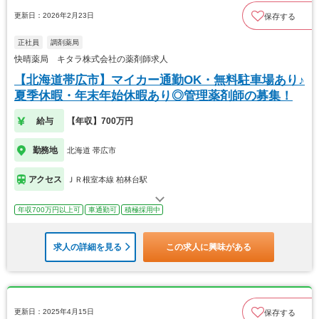
更新日：2026年2月23日
保存する
正社員
調剤薬局
快晴薬局 キタラ株式会社の薬剤師求人
【北海道帯広市】マイカー通勤OK・無料駐車場あり♪
夏季休暇・年末年始休暇あり◎管理薬剤師の募集！
給与
【年収】700万円
勤務地
北海道 帯広市
アクセス
ＪＲ根室本線 柏林台駅
年収700万円以上可
車通勤可
積極採用中
求人の詳細を見る
この求人に興味がある
更新日：2025年4月15日
保存する