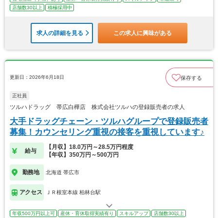
店舗数30以上
積極採用中
求人の詳細を見る
この求人に興味がある
更新日：2026年6月18日
保存する
正社員
ツルハドラッグ 帯広白樺店 株式会社ツルハの登録販売者の求人
大手ドラッグチェーン・ツルハグループで登録販売者
募集！カウンセリング重視の接客を重視しています♪
【月収】18.0万円～28.5万円程度
給与
【年収】350万円～500万円
勤務地
北海道 帯広市
アクセス
ＪＲ根室本線 柏林台駅
年収500万円以上可
産休・育休取得実績有り
スキルアップ
店舗数30以上