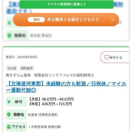
更新日：2025年4月8日
保存する
正社員
調剤薬局
南すずらん薬局 有限会社リンクファルマの薬剤師求人
【北海道河東郡】未経験の方も歓迎／日祝休／マイカ
ー通勤可能◎
【月収】36.0万円～60.0万円
給与
【年収】436万円～721万円
勤務地
北海道 河東郡音更町
アクセス
ＪＲ根室本線 柏林台駅