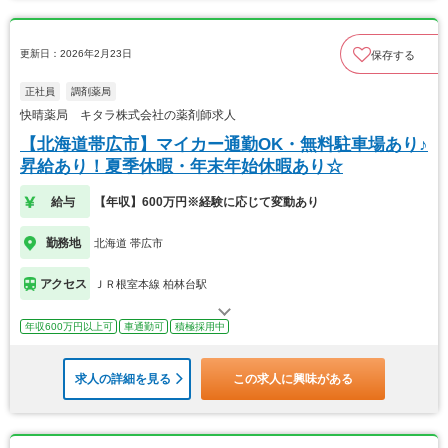
更新日：2026年2月23日
保存する
正社員
調剤薬局
快晴薬局 キタラ株式会社の薬剤師求人
【北海道帯広市】マイカー通勤OK・無料駐車場あり♪
昇給あり！夏季休暇・年末年始休暇あり☆
給与
【年収】600万円※経験に応じて変動あり
勤務地
北海道 帯広市
アクセス
ＪＲ根室本線 柏林台駅
年収600万円以上可
車通勤可
積極採用中
求人の詳細を見る
この求人に興味がある