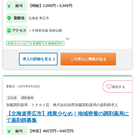
給与
【時給】2,000円～2,500円
勤務地
北海道 帯広市
アクセス
ＪＲ根室本線 柏林台駅
残業月10ｈ以下
車通勤可
積極採用中
求人の詳細を見る
この求人に興味がある
更新日：2025年6月10日
保存する
正社員
調剤薬局
加藤調剤薬局 トナカイ店 株式会社緑西加藤調剤薬局の薬剤師求人
【北海道帯広市】残業少なめ！地域密着の調剤薬局に
て薬剤師募集
給与
【年収】460万円～640万円