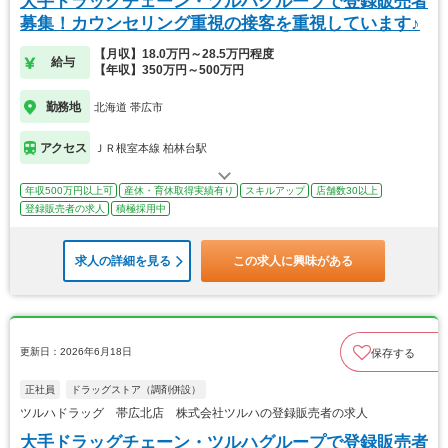
大手ドラッグチェーン・ツルハグループで登録販売者
募集！カウンセリング重視の接客を重視しています♪
【月収】18.0万円～28.5万円程度
給与
【年収】350万円～500万円
勤務地
北海道 帯広市
アクセス
ＪＲ根室本線 柏林台駅
年収500万円以上可
産休・育休取得実績有り
スキルアップ
店舗数30以上
登録販売者の求人
積極採用中
求人の詳細を見る
この求人に興味がある
更新日：2026年6月18日
保存する
正社員
ドラッグストア（調剤併設）
ツルハドラッグ 帯広北店 株式会社ツルハの登録販売者の求人
大手ドラッグチェーン・ツルハグループで登録販売者