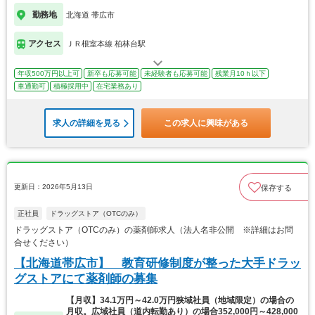
勤務地
北海道 帯広市
アクセス
ＪＲ根室本線 柏林台駅
年収500万円以上可
新卒も応募可能
未経験者も応募可能
残業月10ｈ以下
車通勤可
積極採用中
在宅業務あり
求人の詳細を見る
この求人に興味がある
更新日：2026年5月13日
保存する
正社員
ドラッグストア（OTCのみ）
ドラッグストア（OTCのみ）の薬剤師求人（法人名非公開 ※詳細はお問
合せください）
【北海道帯広市】 教育研修制度が整った大手ドラッ
グストアにて薬剤師の募集
【月収】34.1万円～42.0万円狭域社員（地域限定）の場合の
月収。広域社員（道内転勤あり）の場合352,000円～428,000