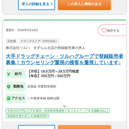
求人の詳細を見る
この求人に興味がある
更新日：2026年6月18日
保存する
正社員
ドラッグストア（OTCのみ）
株式会社ツルハ すずらん台店の登録販売者の求人
大手ドラッグチェーン・ツルハグループで登録販売者
募集！カウンセリング重視の接客を重視しています♪
【月収】18.0万円～28.5万円程度
給与
【年収】350万円～500万円
勤務地
北海道 河東郡音更町
アクセス
ＪＲ根室本線 柏林台駅
年収500万円以上可
産休・育休取得実績有り
スキルアップ
店舗数30以上
登録販売者の求人
積極採用中