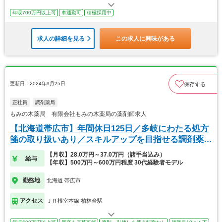
年収700万円以上可
車通勤可
積極採用中
求人の詳細を見る
この求人に興味がある
更新日：2024年9月25日
保存する
正社員
調剤薬局
もみの木薬局 有限会社もみの木薬局の薬剤師求人
【北海道帯広市】年間休日125日／多岐にわたる処方
箋の取り扱いあり／スキルアップを目指せる調剤薬
局！
【月収】28.0万円～37.0万円（諸手当込み）
給与
【年収】500万円～600万円程度 30代経験者モデル
勤務地
北海道 帯広市
アクセス
ＪＲ根室本線 柏林台駅