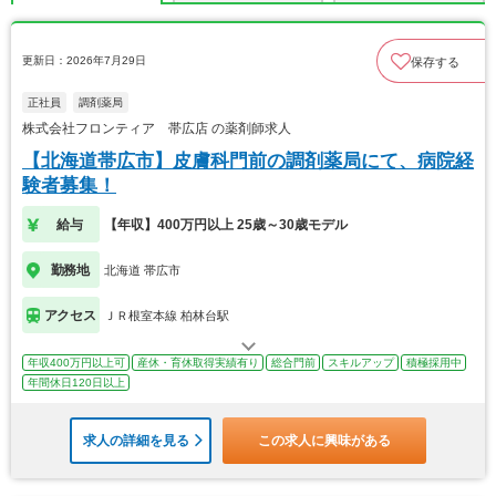
更新日：2026年7月29日
保存する
正社員
調剤薬局
株式会社フロンティア 帯広店 の薬剤師求人
【北海道帯広市】皮膚科門前の調剤薬局にて、病院経
験者募集！
給与
【年収】400万円以上 25歳～30歳モデル
勤務地
北海道 帯広市
アクセス
ＪＲ根室本線 柏林台駅
年収400万円以上可
産休・育休取得実績有り
総合門前
スキルアップ
積極採用中
年間休日120日以上
求人の詳細を見る
この求人に興味がある