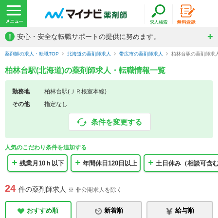
!
安心・安全な転職サポートの提供に努めます。
薬剤師の求人・転職TOP
北海道の薬剤師求人
帯広市の薬剤師求人
柏林台駅の薬剤師求
柏林台駅(北海道)の薬剤師求人・転職情報一覧
勤務地
柏林台駅(ＪＲ根室本線)
その他
指定なし
条件を変更する
人気のこだわり条件を追加する
残業月10ｈ以下
年間休日120日以上
土日休み（相談可含
24
件の薬剤師求人
※ 非公開求人を除く
おすすめ順
新着順
給与順