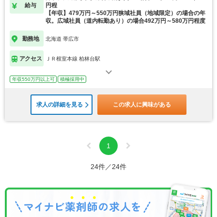
給与
円程
【年収】479万円～550万円狭域社員（地域限定）の場合の年
収。広域社員（道内転勤あり）の場合492万円～580万円程度
勤務地
北海道 帯広市
アクセス
ＪＲ根室本線 柏林台駅
年収550万円以上可
積極採用中
求人の詳細を見る
この求人に興味がある
1
24件／24件