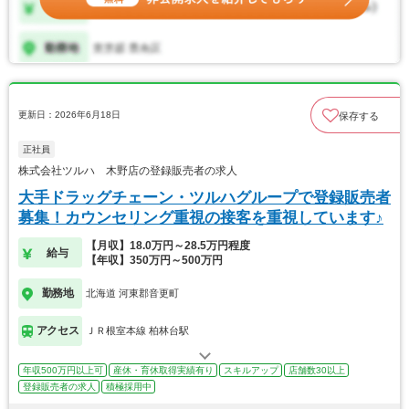
更新日：2026年6月18日
保存する
正社員
株式会社ツルハ 木野店の登録販売者の求人
大手ドラッグチェーン・ツルハグループで登録販売者
募集！カウンセリング重視の接客を重視しています♪
【月収】18.0万円～28.5万円程度
給与
【年収】350万円～500万円
勤務地
北海道 河東郡音更町
アクセス
ＪＲ根室本線 柏林台駅
年収500万円以上可
産休・育休取得実績有り
スキルアップ
店舗数30以上
登録販売者の求人
積極採用中