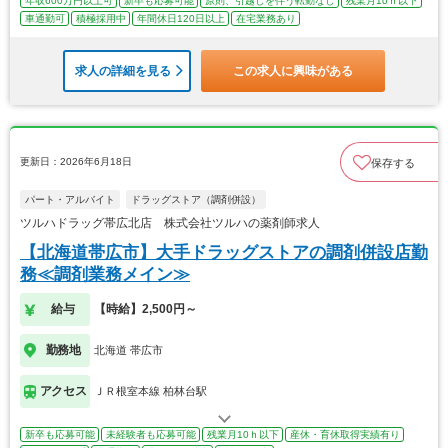
年収600万円以上可
新卒も応募可能
原則、引越しを伴う転勤なし
残業月10ｈ以下
車通勤可
積極採用中
年間休日120日以上
在宅業務あり
求人の詳細を見る
この求人に興味がある
更新日：2026年6月18日
保存する
パート・アルバイト
ドラッグストア（調剤併設）
ツルハドラッグ帯広北店 株式会社ツルハの薬剤師求人
【北海道帯広市】大手ドラッグストアの調剤併設店勤
務≪調剤業務メイン≫
給与
【時給】2,500円～
勤務地
北海道 帯広市
アクセス
ＪＲ根室本線 柏林台駅
新卒も応募可能
未経験者も応募可能
残業月10ｈ以下
産休・育休取得実績有り