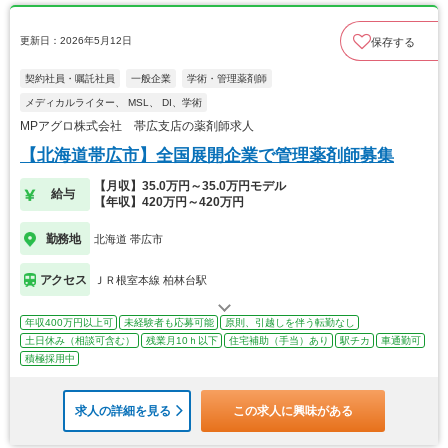
更新日：2026年5月12日
保存する
契約社員・嘱託社員
一般企業
学術・管理薬剤師
メディカルライター、 MSL、 DI、学術
MPアグロ株式会社 帯広支店の薬剤師求人
【北海道帯広市】全国展開企業で管理薬剤師募集
【月収】35.0万円～35.0万円モデル
給与
【年収】420万円～420万円
勤務地
北海道 帯広市
アクセス
ＪＲ根室本線 柏林台駅
年収400万円以上可
未経験者も応募可能
原則、引越しを伴う転勤なし
土日休み（相談可含む）
残業月10ｈ以下
住宅補助（手当）あり
駅チカ
車通勤可
積極採用中
求人の詳細を見る
この求人に興味がある