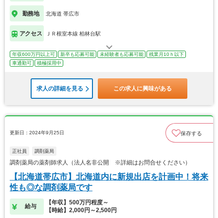
勤務地
北海道 帯広市
アクセス
ＪＲ根室本線 柏林台駅
年収600万円以上可
新卒も応募可能
未経験者も応募可能
残業月10ｈ以下
車通勤可
積極採用中
求人の詳細を見る
この求人に興味がある
更新日：2024年9月25日
保存する
正社員
調剤薬局
調剤薬局の薬剤師求人（法人名非公開 ※詳細はお問合せください）
【北海道帯広市】北海道内に新規出店を計画中！将来
性も◎な調剤薬局です
【年収】500万円程度～
給与
【時給】2,000円～2,500円