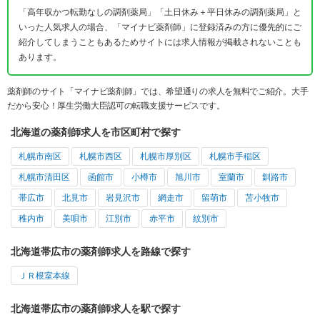
「高年収かつ転勤なしの調剤薬局」「土日休み＋平日休みの調剤薬局」と
いった人気求人の場合、「マイナビ薬剤師」に登録済みの方に優先的にご
紹介してしまうこともあるためサイトには求人情報が掲載されないことも
あります。
薬剤師のサイト「マイナビ薬剤師」では、希望通りの求人を無料でご紹介。大手
だから安心！厚生労働大臣認可の転職支援サービスです。
北海道の薬剤師求人を市区町村で探す
札幌市南区
札幌市西区
札幌市厚別区
札幌市手稲区
札幌市清田区
函館市
小樽市
旭川市
室蘭市
釧路市
帯広市
北見市
岩見沢市
網走市
留萌市
苫小牧市
稚内市
美唄市
江別市
赤平市
紋別市
北海道帯広市の薬剤師求人を路線で探す
ＪＲ根室本線
北海道帯広市の薬剤師求人を駅で探す