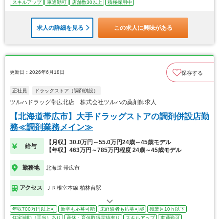
スキルアップ
車通勤可
店舗数30以上
積極採用中
求人の詳細を見る
この求人に興味がある
更新日：2026年6月18日
保存する
正社員
ドラッグストア（調剤併設）
ツルハドラッグ帯広北店 株式会社ツルハの薬剤師求人
【北海道帯広市】大手ドラッグストアの調剤併設店勤
務≪調剤業務メイン≫
【月収】30.0万円～55.0万円24歳～45歳モデル
給与
【年収】463万円～785万円程度 24歳～45歳モデル
勤務地
北海道 帯広市
アクセス
ＪＲ根室本線 柏林台駅
年収700万円以上可
新卒も応募可能
未経験者も応募可能
残業月10ｈ以下
住宅補助（手当）あり
産休・育休取得実績有り
スキルアップ
車通勤可