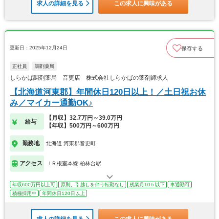
求人の詳細を見る
この求人に興味がある
更新日：2025年12月24日
保存する
正社員
調剤薬局
しらかば調剤薬局 音更店 株式会社しらかばの薬剤師求人
【北海道河東郡】年間休日120日以上！／土日祝お休
み／マイカー通勤OK♪
【月収】32.7万円～39.0万円
給与
【年収】500万円～600万円
勤務地
北海道 河東郡音更町
アクセス
ＪＲ根室本線 柏林台駅
年収600万円以上可
原則、引越しを伴う転勤なし
残業月10ｈ以下
車通勤可
積極採用中
年間休日120日以上
求人の詳細を見る
この求人に興味がある