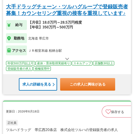
大手ドラッグチェーン・ツルハグループで登録販売者
募集！カウンセリング重視の接客を重視しています♪
【月収】18.0万円～28.5万円程度
給与
【年収】350万円～500万円
勤務地
北海道 帯広市
アクセス
ＪＲ根室本線 柏林台駅
年収500万円以上可
産休・育休取得実績有り
スキルアップ
店舗数30以上
登録販売者の求人
積極採用中
求人の詳細を見る
この求人に興味がある
更新日：2026年6月18日
保存する
正社員
ツルハドラッグ 帯広西20条店 株式会社ツルハの登録販売者の求人