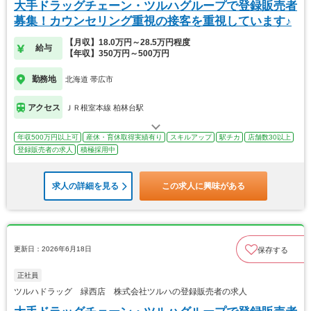
大手ドラッグチェーン・ツルハグループで登録販売者
募集！カウンセリング重視の接客を重視しています♪
【月収】18.0万円～28.5万円程度
給与
【年収】350万円～500万円
勤務地
北海道 帯広市
アクセス
ＪＲ根室本線 柏林台駅
年収500万円以上可
産休・育休取得実績有り
スキルアップ
駅チカ
店舗数30以上
登録販売者の求人
積極採用中
求人の詳細を見る
この求人に興味がある
更新日：2026年6月18日
保存する
正社員
ツルハドラッグ 緑西店 株式会社ツルハの登録販売者の求人