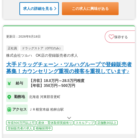
求人の詳細を見る
この求人に興味がある
更新日：2026年6月18日
保存する
正社員
ドラッグストア（OTCのみ）
株式会社ツルハ OK店の登録販売者の求人
大手ドラッグチェーン・ツルハグループで登録販売者
募集！カウンセリング重視の接客を重視しています♪
【月収】18.0万円～28.5万円程度
給与
【年収】350万円～500万円
勤務地
北海道 河東郡音更町
アクセス
ＪＲ根室本線 柏林台駅
年収500万円以上可
産休・育休取得実績有り
スキルアップ
店舗数30以上
登録販売者の求人
積極採用中