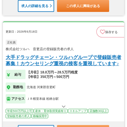
求人の詳細を見る
この求人に興味がある
更新日：2026年6月18日
保存する
正社員
株式会社ツルハ 音更店の登録販売者の求人
大手ドラッグチェーン・ツルハグループで登録販売者
募集！カウンセリング重視の接客を重視しています♪
【月収】18.0万円～28.5万円程度
給与
【年収】350万円～500万円
勤務地
北海道 河東郡音更町
アクセス
ＪＲ根室本線 柏林台駅
年収500万円以上可
産休・育休取得実績有り
スキルアップ
店舗数30以上
登録販売者の求人
積極採用中