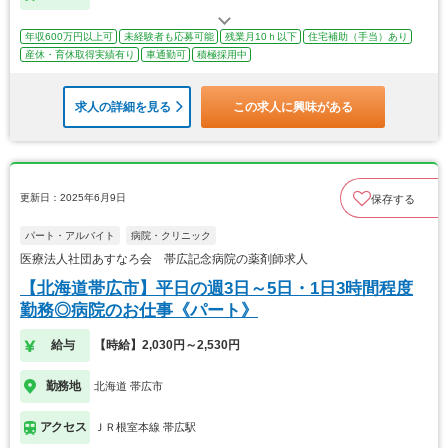
年収600万円以上可
未経験者も応募可能
残業月10ｈ以下
住宅補助（手当）あり
産休・育休取得実績有り
車通勤可
積極採用中
求人の詳細を見る
この求人に興味がある
更新日：2025年6月9日
保存する
パート・アルバイト
病院・クリニック
医療法人社団あすなろ会 帯広記念病院の薬剤師求人
【北海道帯広市】平日の週3日～5日・1日3時間程度
勤務◎病院のお仕事《パート》
給与
【時給】2,030円～2,530円
勤務地
北海道 帯広市
アクセス
ＪＲ根室本線 帯広駅