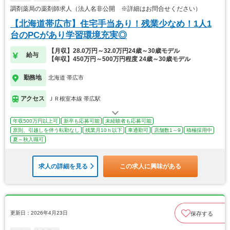
調剤薬局の薬剤師求人（法人名非公開 ※詳細はお問合せください）
【北海道帯広市】住宅手当あり！残業少なめ！1人1
台のPCがあり学習環境充実◎
【月収】28.0万円～32.0万円24歳～30歳モデル
給与
【年収】450万円～500万円程度 24歳～30歳モデル
勤務地
北海道 帯広市
アクセス
ＪＲ根室本線 帯広駅
年収500万円以上可
新卒も応募可能
未経験者も応募可能
原則、引越しを伴う転勤なし
残業月10ｈ以下
車通勤可
店舗数1～9
積極採用中
夏～秋入職可
求人の詳細を見る
この求人に興味がある
更新日：2026年4月23日
保存する