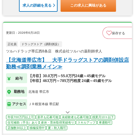
求人の詳細を見る
この求人に興味がある
更新日：2026年6月18日
保存する
正社員
ドラッグストア（調剤併設）
ツルハドラッグ帯広西8条店 株式会社ツルハの薬剤師求人
【北海道帯広市】 大手ドラッグストアの調剤併設店
勤務≪調剤業務メイン≫
【月収】30.0万円～55.0万円24歳～45歳モデル
給与
【年収】463万円～785万円程度 24歳～45歳モデル
勤務地
北海道 帯広市
アクセス
ＪＲ根室本線 帯広駅
年収700万円以上可
新卒も応募可能
未経験者も応募可能
残業月10ｈ以下
住宅補助（手当）あり
産休・育休取得実績有り
スキルアップ
車通勤可
店舗数30以上
積極採用中
夏～秋入職可