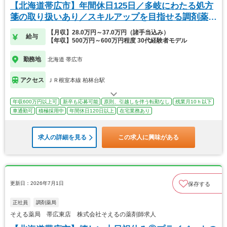
【北海道帯広市】年間休日125日／多岐にわたる処方
箋の取り扱いあり／スキルアップを目指せる調剤薬
局！
【月収】28.0万円～37.0万円（諸手当込み）
給与
【年収】500万円～600万円程度 30代経験者モデル
勤務地
北海道 帯広市
アクセス
ＪＲ根室本線 柏林台駅
年収600万円以上可
新卒も応募可能
原則、引越しを伴う転勤なし
残業月10ｈ以下
車通勤可
積極採用中
年間休日120日以上
在宅業務あり
求人の詳細を見る
この求人に興味がある
更新日：2026年7月1日
保存する
正社員
調剤薬局
そえる薬局 帯広東店 株式会社そえるの薬剤師求人