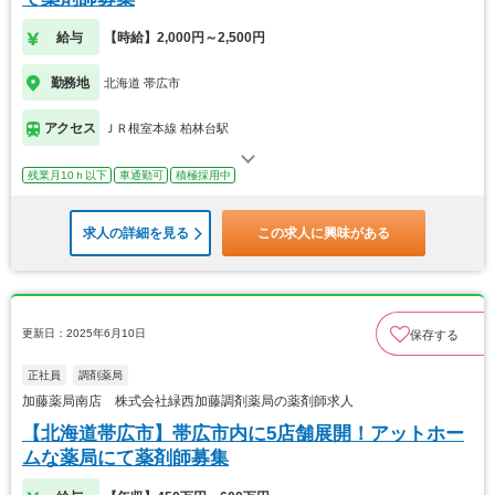
給与
【時給】2,000円～2,500円
勤務地
北海道 帯広市
アクセス
ＪＲ根室本線 柏林台駅
残業月10ｈ以下
車通勤可
積極採用中
求人の詳細を見る
この求人に興味がある
更新日：2025年6月10日
保存する
正社員
調剤薬局
加藤薬局南店 株式会社緑西加藤調剤薬局の薬剤師求人
【北海道帯広市】帯広市内に5店舗展開！アットホー
ムな薬局にて薬剤師募集