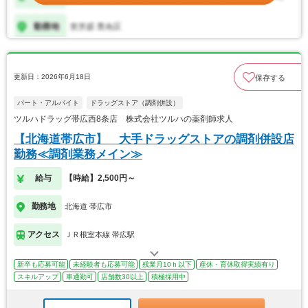
更新日：2026年6月18日
保存する
パート・アルバイト
ドラッグストア（調剤併設）
ツルハドラッグ帯広西8条店 株式会社ツルハの薬剤師求人
【北海道帯広市】 大手ドラッグストアの調剤併設店
勤務≪調剤業務メイン≫
給与
【時給】2,500円～
勤務地
北海道 帯広市
アクセス
ＪＲ根室本線 帯広駅
新卒も応募可能
未経験者も応募可能
残業月10ｈ以下
産休・育休取得実績有り
スキルアップ
車通勤可
店舗数30以上
積極採用中