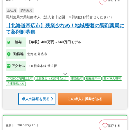
正社員
調剤薬局
調剤薬局の薬剤師求人（法人名非公開 ※詳細はお問合せください）
【北海道帯広市】残業少なめ！地域密着の調剤薬局に
て薬剤師募集
給与
【年収】460万円～640万円モデル
勤務地
北海道 帯広市
アクセス
ＪＲ根室本線 帯広駅
年収600万円以上可
土日休み（相談可含む）
車通勤可
積極採用中
夏～秋入職可
在宅業務あり
求人の詳細を見る
この求人に興味がある
更新日：2026年5月26日
保存する