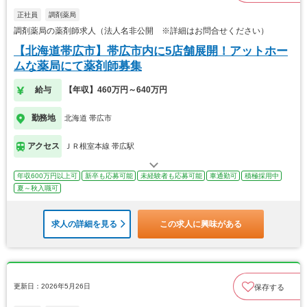
正社員
調剤薬局
調剤薬局の薬剤師求人（法人名非公開 ※詳細はお問合せください）
【北海道帯広市】帯広市内に5店舗展開！アットホー
ムな薬局にて薬剤師募集
給与
【年収】460万円～640万円
勤務地
北海道 帯広市
アクセス
ＪＲ根室本線 帯広駅
年収600万円以上可
新卒も応募可能
未経験者も応募可能
車通勤可
積極採用中
夏～秋入職可
求人の詳細を見る
この求人に興味がある
更新日：2026年5月26日
保存する