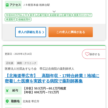
アクセス
ＪＲ根室本線 柏林台駅
年収600万円以上可
新卒も応募可能
未経験者も応募可能
残業月10ｈ以下
車通勤可
積極採用中
求人の詳細を見る
この求人に興味がある
更新日：2025年1月14日
保存する
正社員
病院・クリニック
医療法人社団あすなろ会 帯広記念病院の薬剤師求人
【北海道帯広市】 高額年収・17時台終業！地域に
密着した医療を実践する病院で薬剤師募集
【月収】50.5万円～60.1万円程度
給与
【年収】606万円～721万円
勤務地
北海道 帯広市