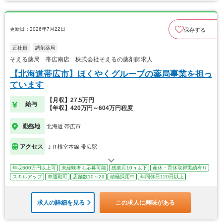
更新日：2026年7月22日
保存する
正社員
調剤薬局
そえる薬局 帯広南店 株式会社そえるの薬剤師求人
【北海道帯広市】ほくやくグループの薬局事業を担っ
ています
【月収】27.5万円
給与
【年収】420万円～604万円程度
勤務地
北海道 帯広市
アクセス
ＪＲ根室本線 帯広駅
年収600万円以上可
未経験者も応募可能
残業月10ｈ以下
産休・育休取得実績有り
スキルアップ
車通勤可
店舗数10～29
積極採用中
年間休日120日以上
求人の詳細を見る
この求人に興味がある