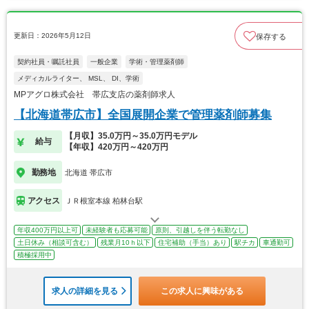
更新日：2026年5月12日
保存する
契約社員・嘱託社員
一般企業
学術・管理薬剤師
メディカルライター、 MSL、 DI、学術
MPアグロ株式会社 帯広支店の薬剤師求人
【北海道帯広市】全国展開企業で管理薬剤師募集
【月収】35.0万円～35.0万円モデル
給与
【年収】420万円～420万円
勤務地
北海道 帯広市
アクセス
ＪＲ根室本線 柏林台駅
年収400万円以上可
未経験者も応募可能
原則、引越しを伴う転勤なし
土日休み（相談可含む）
残業月10ｈ以下
住宅補助（手当）あり
駅チカ
車通勤可
積極採用中
求人の詳細を見る
この求人に興味がある