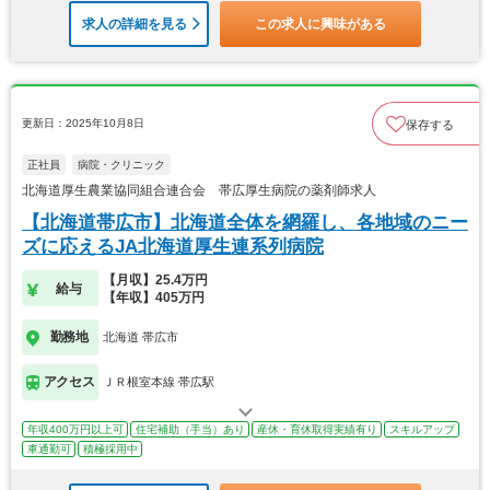
求人の詳細を見る
この求人に興味がある
更新日：2025年10月8日
保存する
正社員
病院・クリニック
北海道厚生農業協同組合連合会 帯広厚生病院の薬剤師求人
【北海道帯広市】北海道全体を網羅し、各地域のニー
ズに応えるJA北海道厚生連系列病院
【月収】25.4万円
給与
【年収】405万円
勤務地
北海道 帯広市
アクセス
ＪＲ根室本線 帯広駅
年収400万円以上可
住宅補助（手当）あり
産休・育休取得実績有り
スキルアップ
車通勤可
積極採用中