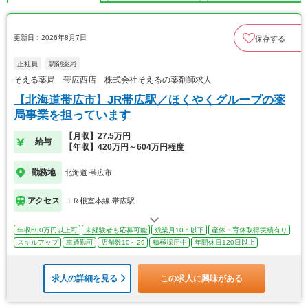
更新日：2026年8月7日
保存する
正社員
調剤薬局
そえる薬局 帯広西店 株式会社そえるの薬剤師求人
【北海道帯広市】JR帯広駅／ほくやくグループの薬
局事業を担っています
【月収】27.5万円
給与
【年収】420万円～604万円程度
勤務地
北海道 帯広市
アクセス
ＪＲ根室本線 帯広駅
年収600万円以上可
未経験者も応募可能
残業月10ｈ以下
産休・育休取得実績有り
スキルアップ
車通勤可
店舗数10～29
積極採用中
年間休日120日以上
求人の詳細を見る
この求人に興味がある