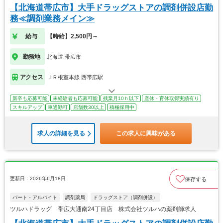
【北海道帯広市】大手ドラッグストアの調剤併設店勤
務≪調剤業務メイン≫
給与
【時給】2,500円～
勤務地
北海道 帯広市
アクセス
ＪＲ根室本線 西帯広駅
新卒も応募可能
未経験者も応募可能
残業月10ｈ以下
産休・育休取得実績有り
スキルアップ
車通勤可
店舗数30以上
積極採用中
求人の詳細を見る
この求人に興味がある
更新日：2026年6月18日
保存する
パート・アルバイト
調剤薬局
ドラッグストア（調剤併設）
ツルハドラッグ 帯広大通南24丁目店 株式会社ツルハの薬剤師求人