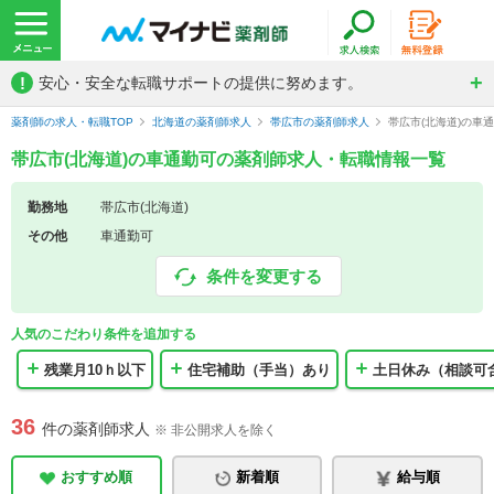
!
安心・安全な転職サポートの提供に努めます。
薬剤師の求人・転職TOP
北海道の薬剤師求人
帯広市の薬剤師求人
帯広市(北海道)の車
帯広市(北海道)の車通勤可の薬剤師求人・転職情報一覧
勤務地
帯広市(北海道)
その他
車通勤可
条件を変更する
人気のこだわり条件を追加する
残業月10ｈ以下
住宅補助（手当）あり
土日休み（相談可
36
件の薬剤師求人
※ 非公開求人を除く
おすすめ順
新着順
給与順