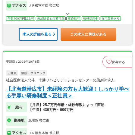
アクセス
ＪＲ根室本線 帯広駅
年収400万円以上可
未経験者も応募可能
車通勤可
積極採用中
在宅業務あり
求人の詳細を見る
この求人に興味がある
更新日：2025年10月8日
保存する
正社員
病院・クリニック
社会医療法人北斗 十勝リハビリテーションセンターの薬剤師求人
【北海道帯広市】未経験の方も大歓迎！しっかり学べ
る手厚い研修制度＜正社員＞
【月収】25.7万円年齢・経験年数によって変動
給与
【年収】430万円～600万円
勤務地
北海道 帯広市
アクセス
ＪＲ根室本線 帯広駅