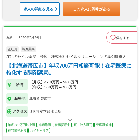
求人の詳細を見る
この求人に興味がある
更新日：2026年5月26日
保存する
正社員
調剤薬局
在宅のセイル薬局 帯広 株式会社セイルクリエーションの薬剤師求人
【北海道帯広市】年収700万円相談可能！在宅医療に
特化する調剤薬局。
【月収】42.0万円～58.0万円
給与
【年収】500万円～700万円
勤務地
北海道 帯広市
アクセス
ＪＲ根室本線 帯広駅
年収700万円以上可
車通勤可
積極採用中
夏～秋入職可
管理職候補
在宅業務あり
ハイキャリア