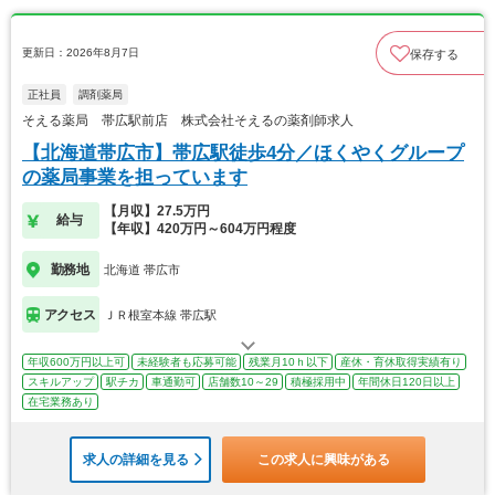
更新日：2026年8月7日
保存する
正社員
調剤薬局
そえる薬局 帯広駅前店 株式会社そえるの薬剤師求人
【北海道帯広市】帯広駅徒歩4分／ほくやくグループ
の薬局事業を担っています
【月収】27.5万円
給与
【年収】420万円～604万円程度
勤務地
北海道 帯広市
アクセス
ＪＲ根室本線 帯広駅
年収600万円以上可
未経験者も応募可能
残業月10ｈ以下
産休・育休取得実績有り
スキルアップ
駅チカ
車通勤可
店舗数10～29
積極採用中
年間休日120日以上
在宅業務あり
求人の詳細を見る
この求人に興味がある