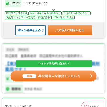
アクセス
ＪＲ根室本線 帯広駅
年収700万円以上可
原則、引越しを伴う転勤なし
土日休み（相談可含む）
残業月10ｈ以下
車通勤可
積極採用中
年間休日120日以上
求人の詳細を見る
この求人に興味がある
更新日：2026年5月26日
保存する