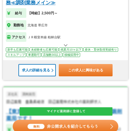
務≪調剤業務メイン≫
給与
【時給】2,500円～
勤務地
北海道 帯広市
アクセス
ＪＲ根室本線 柏林台駅
新卒も応募可能
未経験者も応募可能
残業月10ｈ以下
産休・育休取得実績有り
スキルアップ
車通勤可
店舗数30以上
積極採用中
求人の詳細を見る
この求人に興味がある