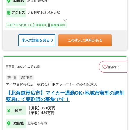
勤務地
北海道 帯広市
アクセス
ＪＲ根室本線 柏林台駅
年収700万円以上可
車通勤可
積極採用中
求人の詳細を見る
この求人に興味がある
更新日：2025年12月15日
保存する
正社員
調剤薬局
アイワ薬局帯広店 株式会社TKファーマシーの薬剤師求人
【北海道帯広市】マイカー通勤OK♪地域密着型の調剤
薬局にて薬剤師の募集です！
【月収】35.0万円
給与
【年収】420万円
勤務地
北海道 帯広市