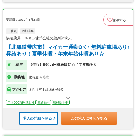
更新日：2026年2月23日
保存する
正社員
調剤薬局
快晴薬局 キタラ株式会社の薬剤師求人
【北海道帯広市】マイカー通勤OK・無料駐車場あり♪
昇給あり！夏季休暇・年末年始休暇あり☆
給与
【年収】600万円※経験に応じて変動あり
勤務地
北海道 帯広市
アクセス
ＪＲ根室本線 柏林台駅
年収600万円以上可
車通勤可
積極採用中
求人の詳細を見る
この求人に興味がある