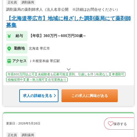
正社員
調剤薬局
調剤薬局の薬剤師求人（法人名非公開 ※詳細はお問合せください）
【北海道帯広市】地域に根ざした調剤薬局にて薬剤師
募集
給与
【年収】360万円～600万円30歳～
勤務地
北海道 帯広市
アクセス
ＪＲ根室本線 帯広駅
年収600万円以上可
未経験者も応募可能
原則、引越しを伴う転勤なし
車通勤可
積極採用中
夏～秋入職可
在宅業務あり
求人の詳細を見る
この求人に興味がある
更新日：2026年5月26日
保存する
正社員
調剤薬局