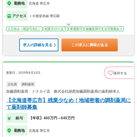
勤務地
北海道 帯広市
アクセス
ＪＲ根室本線 帯広駅
土日休み（相談可含む）
残業月10ｈ以下
車通勤可
積極採用中
在宅業務あり
求人の詳細を見る
この求人に興味がある
更新日：2025年6月10日
保存する
正社員
調剤薬局
加藤調剤薬局 トナカイ店 株式会社緑西加藤調剤薬局の薬剤師求人
【北海道帯広市】残業少なめ！地域密着の調剤薬局に
て薬剤師募集
給与
【年収】460万円～640万円
勤務地
北海道 帯広市