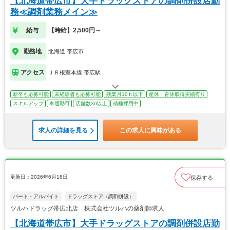
【北海道帯広市】大手ドラッグストアの調剤併設店勤
務≪調剤業務メイン≫
給与
【時給】2,500円～
勤務地
北海道 帯広市
アクセス
ＪＲ根室本線 帯広駅
新卒も応募可能
未経験者も応募可能
残業月10ｈ以下
産休・育休取得実績有り
スキルアップ
車通勤可
店舗数30以上
積極採用中
求人の詳細を見る
この求人に興味がある
更新日：2026年6月18日
保存する
パート・アルバイト
ドラッグストア（調剤併設）
ツルハドラッグ帯広北店 株式会社ツルハの薬剤師求人
【北海道帯広市】大手ドラッグストアの調剤併設店勤