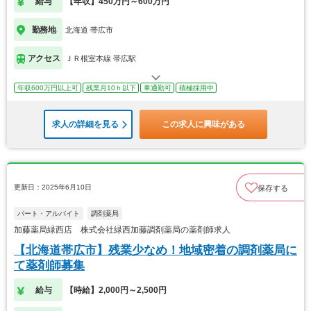
給与
【年収】450万円～600万円
勤務地
北海道 帯広市
アクセス
ＪＲ根室本線 帯広駅
年収600万円以上可
残業月10ｈ以下
車通勤可
積極採用中
求人の詳細を見る
この求人に興味がある
更新日：2025年6月10日
保存する
パート・アルバイト
調剤薬局
加藤薬局緑西店 株式会社緑西加藤調剤薬局の薬剤師求人
【北海道帯広市】残業少なめ！地域密着の調剤薬局に
て薬剤師募集
給与
【時給】2,000円～2,500円