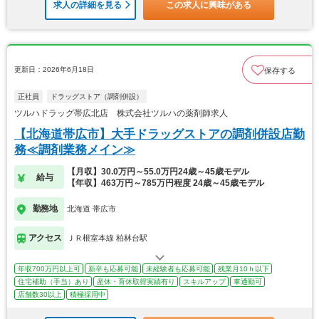
求人の詳細を見る
この求人に興味がある
更新日：2026年6月18日
保存する
正社員
ドラッグストア（調剤併設）
ツルハドラッグ帯広北店 株式会社ツルハの薬剤師求人
【北海道帯広市】大手ドラッグストアの調剤併設店勤
務≪調剤業務メイン≫
【月収】30.0万円～55.0万円24歳～45歳モデル
給与
【年収】463万円～785万円程度 24歳～45歳モデル
勤務地
北海道 帯広市
アクセス
ＪＲ根室本線 柏林台駅
年収700万円以上可
新卒も応募可能
未経験者も応募可能
残業月10ｈ以下
住宅補助（手当）あり
産休・育休取得実績有り
スキルアップ
車通勤可
店舗数30以上
積極採用中