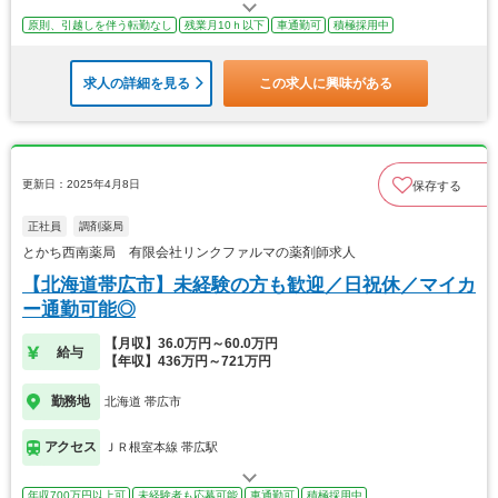
原則、引越しを伴う転勤なし
残業月10ｈ以下
車通勤可
積極採用中
求人の詳細を見る
この求人に興味がある
更新日：2025年4月8日
保存する
正社員
調剤薬局
とかち西南薬局 有限会社リンクファルマの薬剤師求人
【北海道帯広市】未経験の方も歓迎／日祝休／マイカ
ー通勤可能◎
【月収】36.0万円～60.0万円
給与
【年収】436万円～721万円
勤務地
北海道 帯広市
アクセス
ＪＲ根室本線 帯広駅
年収700万円以上可
未経験者も応募可能
車通勤可
積極採用中