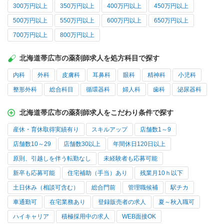
300万円以上
350万円以上
400万円以上
450万円以上
500万円以上
550万円以上
600万円以上
650万円以上
700万円以上
800万円以上
北海道帯広市の薬剤師求人を処方科目で探す
内科
外科
皮膚科
耳鼻科
眼科
精神科
小児科
整形外科
総合科目
循環器科
婦人科
歯科
泌尿器科
北海道帯広市の薬剤師求人をこだわり条件で探す
産休・育休取得実績有り
スキルアップ
店舗数1～9
店舗数10～29
店舗数30以上
年間休日120日以上
原則、引越しを伴う転勤なし
未経験者も応募可能
新卒も応募可能
住宅補助（手当）あり
残業月10ｈ以下
土日休み（相談可含む）
総合門前
管理職候補
駅チカ
車通勤可
在宅業務あり
登録販売者の求人
夏～秋入職可
ハイキャリア
積極採用中の求人
WEB面接OK