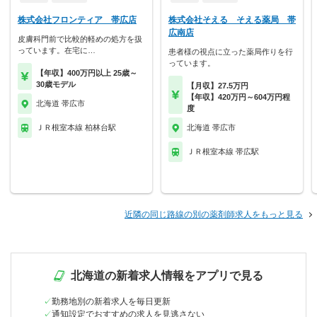
株式会社フロンティア 帯広店
株式会社そえる そえる薬局 帯
広南店
皮膚科門前で比較的軽めの処方を扱
っています。在宅に…
患者様の視点に立った薬局作りを行
っています。
【年収】400万円以上 25歳～
30歳モデル
【月収】27.5万円
【年収】420万円～604万円程
北海道 帯広市
度
ＪＲ根室本線 柏林台駅
北海道 帯広市
ＪＲ根室本線 帯広駅
近隣の同じ路線の別の薬剤師求人をもっと見る
北海道の新着求人情報をアプリで見る
勤務地別の新着求人を毎日更新
通知設定でおすすめの求人を見逃さない