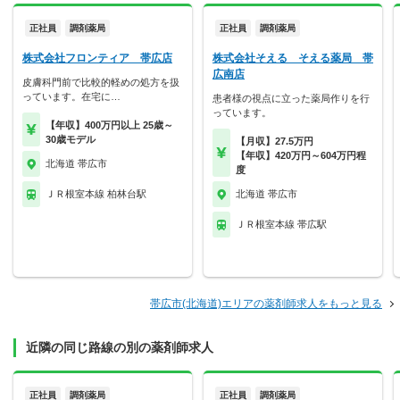
正社員
調剤薬局
正社員
調剤薬局
株式会社フロンティア 帯広店
株式会社そえる そえる薬局 帯
広南店
皮膚科門前で比較的軽めの処方を扱
っています。在宅に…
患者様の視点に立った薬局作りを行
っています。
【年収】400万円以上 25歳～
30歳モデル
【月収】27.5万円
【年収】420万円～604万円程
北海道 帯広市
度
ＪＲ根室本線 柏林台駅
北海道 帯広市
ＪＲ根室本線 帯広駅
帯広市(北海道)エリアの薬剤師求人をもっと見る
近隣の同じ路線の別の薬剤師求人
正社員
調剤薬局
正社員
調剤薬局