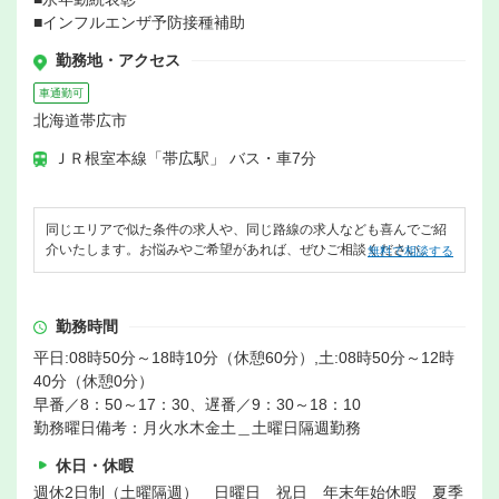
■インフルエンザ予防接種補助
勤務地・アクセス
車通勤可
北海道帯広市
ＪＲ根室本線「帯広駅」 バス・車7分
同じエリアで似た条件の求人や、同じ路線の求人なども喜んでご紹
介いたします。お悩みやご希望があれば、ぜひご相談ください。
無料で相談する
勤務時間
平日:08時50分～18時10分（休憩60分）,土:08時50分～12時
40分（休憩0分）
早番／8：50～17：30、遅番／9：30～18：10
勤務曜日備考：月火水木金土＿土曜日隔週勤務
休日・休暇
週休2日制（土曜隔週） 日曜日 祝日 年末年始休暇 夏季