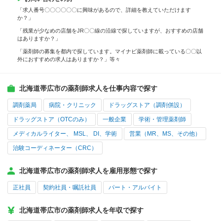
「求人番号〇〇〇〇〇〇に興味があるので、詳細を教えていただけます
か？」
「残業が少なめの店舗をJR〇〇線の沿線で探していますが、おすすめの店舗
はありますか？」
「薬剤師の募集を都内で探しています。マイナビ薬剤師に載っている〇〇以
外におすすめの求人はありますか？」等々
北海道帯広市の薬剤師求人を仕事内容で探す
調剤薬局
病院・クリニック
ドラッグストア（調剤併設）
ドラッグストア（OTCのみ）
一般企業
学術・管理薬剤師
メディカルライター、 MSL、 DI、学術
営業（MR、MS、その他）
治験コーディネーター（CRC）
北海道帯広市の薬剤師求人を雇用形態で探す
正社員
契約社員・嘱託社員
パート・アルバイト
北海道帯広市の薬剤師求人を年収で探す