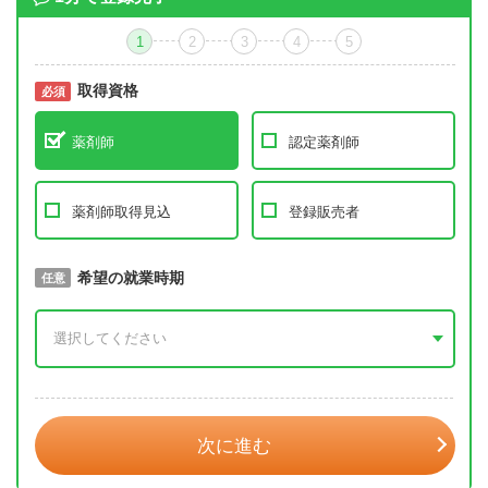
1
2
3
4
5
取得資格
必須
必須
薬剤師
認定薬剤師
薬剤師取得見込
登録販売者
取得予定年
希望の就業時期
必須
任意
年 3月
次に進む