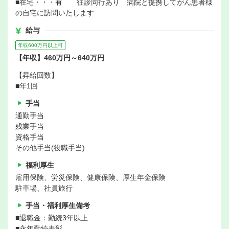
■在宅・・・有 往診同行あり 病院と提携してがん患者様
の自宅に訪問いたします
給与
年収600万円以上可
【年収】460万円～640万円
【昇給回数】
■年1回
手当
通勤手当
残業手当
資格手当
その他手当(役職手当)
福利厚生
雇用保険、労災保険、健康保険、厚生年金保険
駐車場、社員旅行
手当・福利厚生備考
■退職金：勤続3年以上
■永年勤続表彰