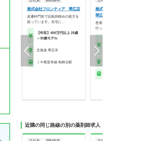
正社員
調剤薬局
正社員
調剤薬局
株式会社フロンティア 帯広店
株式会社そえる そえる
帯広南店
皮膚科門前で比較的軽めの処方を
扱っています。在宅に…
患者様の視点に立った薬局作
行っています。
【年収】400万円以上 25歳
～30歳モデル
【月収】27.5万円
【年収】420万円～60
程度
北海道 帯広市
北海道 帯広市
ＪＲ根室本線 柏林台駅
ＪＲ根室本線 帯広駅
近隣の同じ路線の別の薬剤師求人
正社員
調剤薬局
正社員
調剤薬局