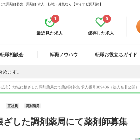
て薬剤師募集 | 薬剤師 求人・転職・募集なら【マイナビ薬剤師】
1
0
最近見た求人
保存した求人
転職相談会
転職ノウハウ
転職お役立ちガイド
努めます。
広市】地域に根ざした調剤薬局にて薬剤師募集 求人番号389436（法人名非公開）
正社員
調剤薬局
根ざした調剤薬局にて薬剤師募集