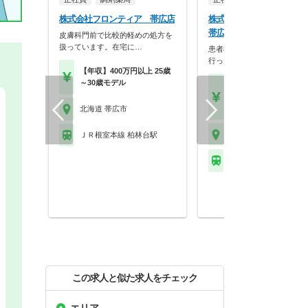
株式会社フロンティア 帯広店
株式会社そえる そえる
帯広南店
皮膚科門前で比較的軽めの処方を
扱っています。在宅に…
患者様の視点に立った薬局作
行っています。
【年収】400万円以上 25歳
～30歳モデル
【月収】27.5万円
【年収】420万円～60
程度
北海道 帯広市
北海道 帯広市
ＪＲ根室本線 柏林台駅
ＪＲ根室本線 帯広駅
この求人と似た求人をチェック