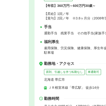
【年収】360万円～600万円30歳～
【昇給】1回／年
【賞与】2回／年 ※3.8ヶ月分（2008
手当
通勤手当 残業手当 その他手当(家族手当
福利厚生
雇用保険、労災保険、健康保険、厚生年
駐車場
勤務地・アクセス
原則、引越しを伴う転勤なし
車通勤可
北海道 帯広市
ＪＲ根室本線「帯広駅」 徒歩14分
勤務時間