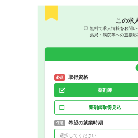
この求
無料で求人情報をお問い
薬局・病院等への直接応
取得資格
必須
薬剤師
薬剤師取得見込
取得予定年
希望の就業時期
必須
任意
年 3月