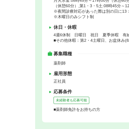
月火水金:08時45分～17時00分（休憩60分
（休憩60分）,第1・3・5土:08時45分～
※夜間診療対応があった際は別の日に13：
※木曜日のみシフト制
休日・休暇
4週6休制 日曜日 祝日 夏季休暇 有
■その他休暇：第2・4土曜日、お盆休み(8/15
募集職種
薬剤師
雇用形態
正社員
応募条件
未経験者も応募可能
■薬剤師免許をお持ちの方