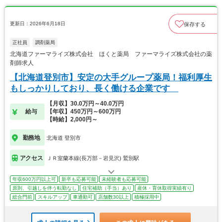
更新日：2026年6月18日
保存する
正社員
調剤薬局
北海道ファーマライズ株式会社 ほくと薬局 ファーマライズ株式会社の薬
剤師求人
【北海道登別市】安定の大手グループ薬局！福利厚生
もしっかりしており、長く働ける企業です
【月収】30.0万円～40.0万円
給与
【年収】450万円～600万円
【時給】2,000円～
勤務地
北海道 登別市
アクセス
ＪＲ室蘭本線(長万部－岩見沢) 鷲別駅
年収600万円以上可
新卒も応募可能
未経験者も応募可能
原則、引越しを伴う転勤なし
住宅補助（手当）あり
産休・育休取得実績有り
総合門前
スキルアップ
車通勤可
店舗数30以上
積極採用中