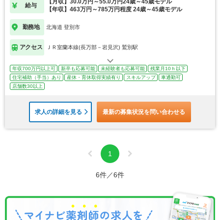
【月収】30.0万円～55.0万円24歳～45歳モデル
給与
【年収】463万円～785万円程度 24歳～45歳モデル
勤務地
北海道 登別市
アクセス
ＪＲ室蘭本線(長万部－岩見沢) 鷲別駅
年収700万円以上可
新卒も応募可能
未経験者も応募可能
残業月10ｈ以下
住宅補助（手当）あり
産休・育休取得実績有り
スキルアップ
車通勤可
店舗数30以上
求人の詳細を見る
最新の募集状況を問い合わせる
1
6件／6件