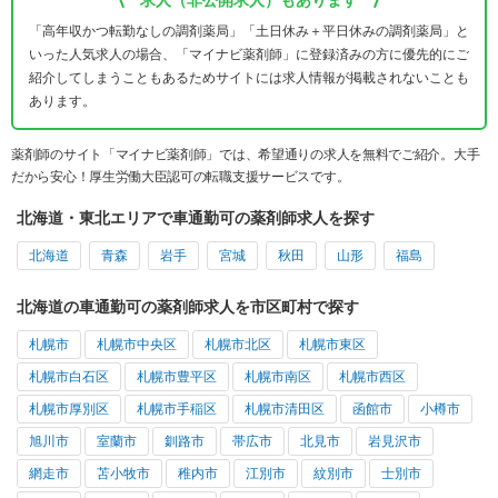
求人（非公開求人）もあります
「高年収かつ転勤なしの調剤薬局」「土日休み＋平日休みの調剤薬局」と
いった人気求人の場合、「マイナビ薬剤師」に登録済みの方に優先的にご
紹介してしまうこともあるためサイトには求人情報が掲載されないことも
あります。
薬剤師のサイト「マイナビ薬剤師」では、希望通りの求人を無料でご紹介。大手
だから安心！厚生労働大臣認可の転職支援サービスです。
北海道・東北エリアで車通勤可の薬剤師求人を探す
北海道
青森
岩手
宮城
秋田
山形
福島
北海道の車通勤可の薬剤師求人を市区町村で探す
札幌市
札幌市中央区
札幌市北区
札幌市東区
札幌市白石区
札幌市豊平区
札幌市南区
札幌市西区
札幌市厚別区
札幌市手稲区
札幌市清田区
函館市
小樽市
旭川市
室蘭市
釧路市
帯広市
北見市
岩見沢市
網走市
苫小牧市
稚内市
江別市
紋別市
士別市