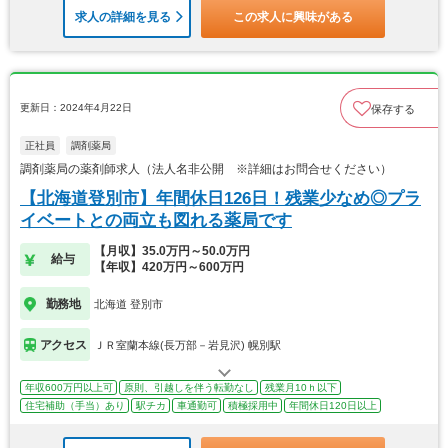
求人の詳細を見る
この求人に興味がある
更新日：2024年4月22日
保存する
正社員
調剤薬局
調剤薬局の薬剤師求人（法人名非公開 ※詳細はお問合せください）
【北海道登別市】年間休日126日！残業少なめ◎プラ
イベートとの両立も図れる薬局です
【月収】35.0万円～50.0万円
給与
【年収】420万円～600万円
勤務地
北海道 登別市
アクセス
ＪＲ室蘭本線(長万部－岩見沢) 幌別駅
年収600万円以上可
原則、引越しを伴う転勤なし
残業月10ｈ以下
住宅補助（手当）あり
駅チカ
車通勤可
積極採用中
年間休日120日以上