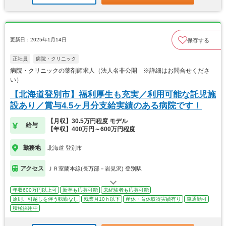
更新日：2025年1月14日
保存する
正社員
病院・クリニック
病院・クリニックの薬剤師求人（法人名非公開 ※詳細はお問合せくださ
い）
【北海道登別市】福利厚生も充実／利用可能な託児施
設あり／賞与4.5ヶ月分支給実績のある病院です！
【月収】30.5万円程度 モデル
給与
【年収】400万円～600万円程度
勤務地
北海道 登別市
アクセス
ＪＲ室蘭本線(長万部－岩見沢) 登別駅
年収600万円以上可
新卒も応募可能
未経験者も応募可能
原則、引越しを伴う転勤なし
残業月10ｈ以下
産休・育休取得実績有り
車通勤可
積極採用中