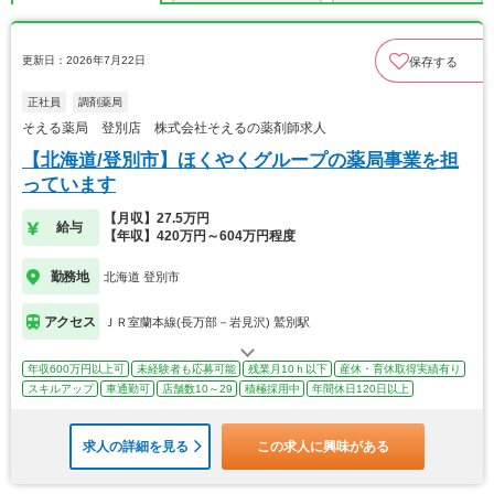
更新日：2026年7月22日
保存する
正社員
調剤薬局
そえる薬局 登別店 株式会社そえるの薬剤師求人
【北海道/登別市】ほくやくグループの薬局事業を担
っています
【月収】27.5万円
給与
【年収】420万円～604万円程度
勤務地
北海道 登別市
アクセス
ＪＲ室蘭本線(長万部－岩見沢) 鷲別駅
年収600万円以上可
未経験者も応募可能
残業月10ｈ以下
産休・育休取得実績有り
スキルアップ
車通勤可
店舗数10～29
積極採用中
年間休日120日以上
求人の詳細を見る
この求人に興味がある