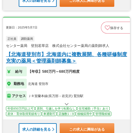
求人の詳細を見る
この求人に興味がある
更新日：2025年5月7日
保存する
正社員
調剤薬局
センター薬局 登別若草店 株式会社センター薬局の薬剤師求人
【北海道登別市】北海道内に複数展開、各種研修制度
充実の薬局＜管理薬剤師募集＞
給与
【年収】580万円～680万円程度
勤務地
北海道 登別市
アクセス
ＪＲ室蘭本線(長万部－岩見沢) 鷲別駅
年収650万円以上可
原則、引越しを伴う転勤なし
住宅補助（手当）あり
産休・育休取得実績有り
車通勤可
店舗数1～9
積極採用中
管理職候補
求人の詳細を見る
この求人に興味がある