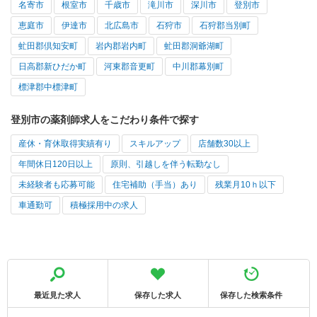
名寄市
根室市
千歳市
滝川市
深川市
登別市
恵庭市
伊達市
北広島市
石狩市
石狩郡当別町
虻田郡倶知安町
岩内郡岩内町
虻田郡洞爺湖町
日高郡新ひだか町
河東郡音更町
中川郡幕別町
標津郡中標津町
登別市の薬剤師求人をこだわり条件で探す
産休・育休取得実績有り
スキルアップ
店舗数30以上
年間休日120日以上
原則、引越しを伴う転勤なし
未経験者も応募可能
住宅補助（手当）あり
残業月10ｈ以下
車通勤可
積極採用中の求人
最近見た求人
保存した求人
保存した検索条件