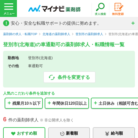
!
安心・安全な転職サポートの提供に努めます。
薬剤師の求人・転職TOP
北海道の薬剤師求人
登別市の薬剤師求人
登別市(北海道)の車
登別市(北海道)の車通勤可の薬剤師求人・転職情報一覧
勤務地
登別市(北海道)
その他
車通勤可
条件を変更する
人気のこだわり条件を追加する
残業月10ｈ以下
年間休日120日以上
土日休み（相談可含
6
件の薬剤師求人
※ 非公開求人を除く
おすすめ順
新着順
給与順