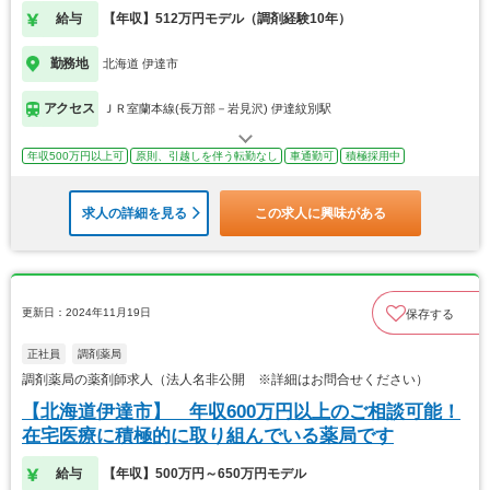
給与
【年収】512万円モデル（調剤経験10年）
勤務地
北海道 伊達市
アクセス
ＪＲ室蘭本線(長万部－岩見沢) 伊達紋別駅
年収500万円以上可
原則、引越しを伴う転勤なし
車通勤可
積極採用中
求人の詳細を見る
この求人に興味がある
更新日：2024年11月19日
保存する
正社員
調剤薬局
調剤薬局の薬剤師求人（法人名非公開 ※詳細はお問合せください）
【北海道伊達市】 年収600万円以上のご相談可能！
在宅医療に積極的に取り組んでいる薬局です
給与
【年収】500万円～650万円モデル