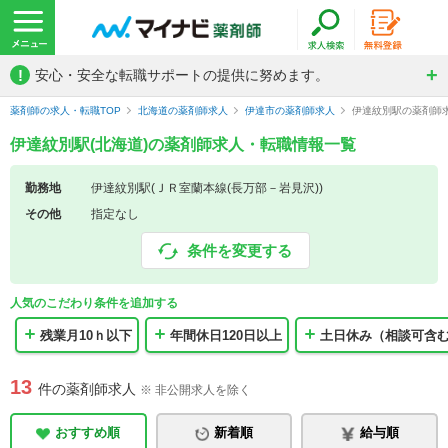
!
安心・安全な転職サポートの提供に努めます。
薬剤師の求人・転職TOP
北海道の薬剤師求人
伊達市の薬剤師求人
伊達紋別駅の薬剤師
伊達紋別駅(北海道)の薬剤師求人・転職情報一覧
勤務地
伊達紋別駅(ＪＲ室蘭本線(長万部－岩見沢))
その他
指定なし
条件を変更する
人気のこだわり条件を追加する
残業月10ｈ以下
年間休日120日以上
土日休み（相談可含
13
件の薬剤師求人
※ 非公開求人を除く
おすすめ順
新着順
給与順