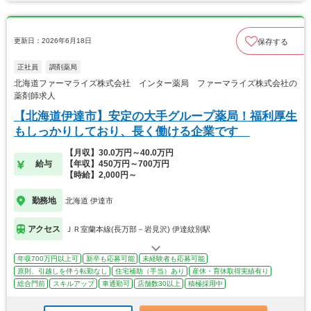
更新日：2026年6月18日
保存する
正社員
調剤薬局
北海道ファーマライズ株式会社 インター薬局 ファーマライズ株式会社の
薬剤師求人
【北海道伊達市】安定の大手グループ薬局！福利厚生
もしっかりしており、長く働ける企業です
【月収】30.0万円～40.0万円
給与
【年収】450万円～700万円
【時給】2,000円～
勤務地
北海道 伊達市
アクセス
ＪＲ室蘭本線(長万部－岩見沢) 伊達紋別駅
年収700万円以上可
新卒も応募可能
未経験者も応募可能
原則、引越しを伴う転勤なし
住宅補助（手当）あり
産休・育休取得実績有り
総合門前
スキルアップ
車通勤可
店舗数30以上
積極採用中