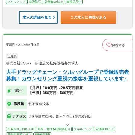
スキルアップ
車通勤可
店舗数30以上
積極採用中
求人の詳細を見る
この求人に興味がある
更新日：2026年6月18日
保存する
正社員
株式会社ツルハ 伊達店の登録販売者の求人
大手ドラッグチェーン・ツルハグループで登録販売者
募集！カウンセリング重視の接客を重視しています♪
【月収】18.0万円～28.5万円程度
給与
【年収】350万円～500万円
勤務地
北海道 伊達市
アクセス
ＪＲ室蘭本線(長万部－岩見沢) 伊達紋別駅
年収500万円以上可
産休・育休取得実績有り
スキルアップ
店舗数30以上
登録販売者の求人
積極採用中