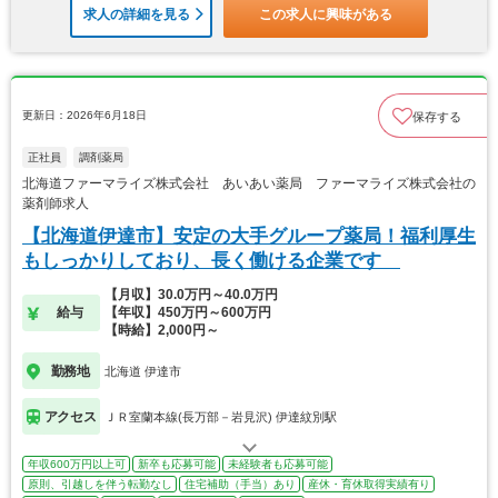
求人の詳細を見る
この求人に興味がある
更新日：2026年6月18日
保存する
正社員
調剤薬局
北海道ファーマライズ株式会社 あいあい薬局 ファーマライズ株式会社の
薬剤師求人
【北海道伊達市】安定の大手グループ薬局！福利厚生
もしっかりしており、長く働ける企業です
【月収】30.0万円～40.0万円
給与
【年収】450万円～600万円
【時給】2,000円～
勤務地
北海道 伊達市
アクセス
ＪＲ室蘭本線(長万部－岩見沢) 伊達紋別駅
年収600万円以上可
新卒も応募可能
未経験者も応募可能
原則、引越しを伴う転勤なし
住宅補助（手当）あり
産休・育休取得実績有り