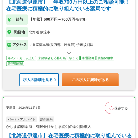
【北海道伊達市】 年収700万円以上のご相談可能！
在宅医療に積極的に取り組んでいる薬局です
給与
【年収】600万円～700万円モデル
勤務地
北海道 伊達市
アクセス
ＪＲ室蘭本線(長万部－岩見沢) 伊達紋別駅
年収700万円以上可
未経験者も応募可能
駅チカ
車通勤可
積極採用中
管理職候補
求人の詳細を見る
この求人に興味がある
更新日：2024年11月8日
保存する
パート・アルバイト
調剤薬局
かしま調剤薬局 有限会社かしま調剤の薬剤師求人
【北海道伊達市】在宅医療に積極的に取り組んでいる