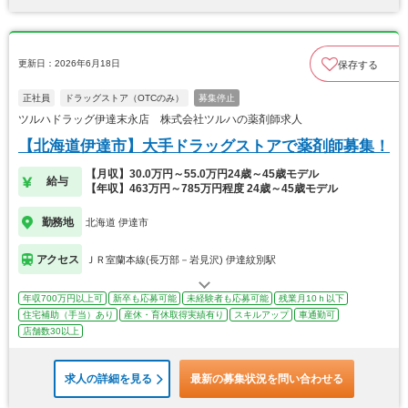
更新日：2026年6月18日
保存する
正社員
ドラッグストア（OTCのみ）
募集停止
ツルハドラッグ伊達末永店 株式会社ツルハの薬剤師求人
【北海道伊達市】大手ドラッグストアで薬剤師募集！
【月収】30.0万円～55.0万円24歳～45歳モデル
給与
【年収】463万円～785万円程度 24歳～45歳モデル
勤務地
北海道 伊達市
アクセス
ＪＲ室蘭本線(長万部－岩見沢) 伊達紋別駅
年収700万円以上可
新卒も応募可能
未経験者も応募可能
残業月10ｈ以下
住宅補助（手当）あり
産休・育休取得実績有り
スキルアップ
車通勤可
店舗数30以上
求人の詳細を見る
最新の募集状況を問い合わせる