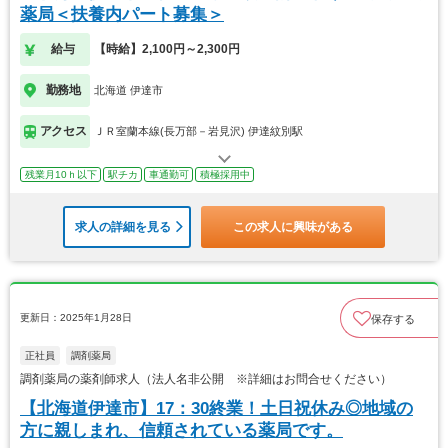
薬局＜扶養内パート募集＞
給与
【時給】2,100円～2,300円
勤務地
北海道 伊達市
アクセス
ＪＲ室蘭本線(長万部－岩見沢) 伊達紋別駅
残業月10ｈ以下
駅チカ
車通勤可
積極採用中
求人の詳細を見る
この求人に興味がある
更新日：2025年1月28日
保存する
正社員
調剤薬局
調剤薬局の薬剤師求人（法人名非公開 ※詳細はお問合せください）
【北海道伊達市】17：30終業！土日祝休み◎地域の
方に親しまれ、信頼されている薬局です。