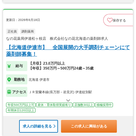
更新日：2026年6月18日
保存する
正社員
調剤薬局
なの花薬局伊達松ヶ枝店 株式会社なの花北海道の薬剤師求人
【北海道伊達市】 全国展開の大手調剤チェーンにて
薬剤師募集！
【月収】23.0万円以上
給与
【年収】350万円～500万円24歳～35歳
勤務地
北海道 伊達市
アクセス
ＪＲ室蘭本線(長万部－岩見沢) 伊達紋別駅
年収500万円以上可
産休・育休取得実績有り
店舗数30以上
積極採用中
年間休日120日以上
求人の詳細を見る
この求人に興味がある