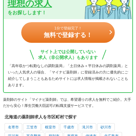
理想の求人
をお探しします！
1分で登録完了！
無料で登録する！
サイト上では公開していない
求人（非公開求人）もあります
「高年収かつ転勤なしの調剤薬局」「土日休み＋平日休みの調剤薬局」と
いった人気求人の場合、「マイナビ薬剤師」に登録済みの方に優先的にご
紹介してしまうこともあるためサイトには求人情報が掲載されないことも
あります。
薬剤師のサイト「マイナビ薬剤師」では、希望通りの求人を無料でご紹介。大手
だから安心！厚生労働大臣認可の転職支援サービスです。
北海道の薬剤師求人を市区町村で探す
名寄市
三笠市
根室市
千歳市
滝川市
砂川市
深川市
富良野市
登別市
恵庭市
伊達市
北広島市