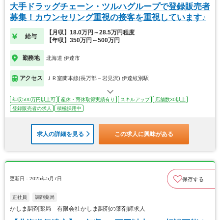
大手ドラッグチェーン・ツルハグループで登録販売者
募集！カウンセリング重視の接客を重視しています♪
【月収】18.0万円～28.5万円程度
給与
【年収】350万円～500万円
勤務地
北海道 伊達市
アクセス
ＪＲ室蘭本線(長万部－岩見沢) 伊達紋別駅
年収500万円以上可
産休・育休取得実績有り
スキルアップ
店舗数30以上
登録販売者の求人
積極採用中
求人の詳細を見る
この求人に興味がある
更新日：2025年5月7日
保存する
正社員
調剤薬局
かしま調剤薬局 有限会社かしま調剤の薬剤師求人