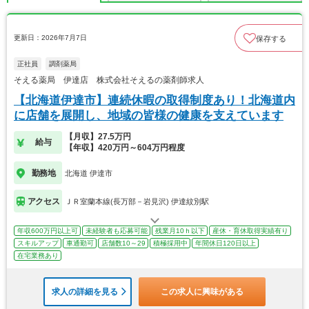
更新日：2026年7月7日
保存する
正社員
調剤薬局
そえる薬局 伊達店 株式会社そえるの薬剤師求人
【北海道伊達市】連続休暇の取得制度あり！北海道内
に店舗を展開し、地域の皆様の健康を支えています
【月収】27.5万円
給与
【年収】420万円～604万円程度
勤務地
北海道 伊達市
アクセス
ＪＲ室蘭本線(長万部－岩見沢) 伊達紋別駅
年収600万円以上可
未経験者も応募可能
残業月10ｈ以下
産休・育休取得実績有り
スキルアップ
車通勤可
店舗数10～29
積極採用中
年間休日120日以上
在宅業務あり
求人の詳細を見る
この求人に興味がある