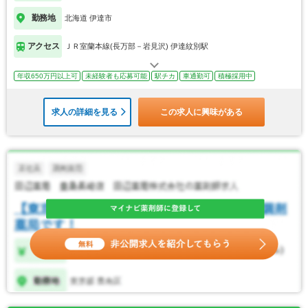
勤務地
北海道 伊達市
アクセス
ＪＲ室蘭本線(長万部－岩見沢) 伊達紋別駅
年収650万円以上可
未経験者も応募可能
駅チカ
車通勤可
積極採用中
求人の詳細を見る
この求人に興味がある