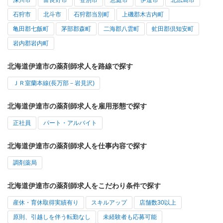
石狩市
北斗市
石狩郡当別町
上磯郡木古内町
亀田郡七飯町
茅部郡森町
二海郡八雲町
虻田郡倶知安町
岩内郡岩内町
北海道伊達市の薬剤師求人を路線で探す
ＪＲ室蘭本線(長万部－岩見沢)
北海道伊達市の薬剤師求人を雇用形態で探す
正社員
パート・アルバイト
北海道伊達市の薬剤師求人を仕事内容で探す
調剤薬局
北海道伊達市の薬剤師求人をこだわり条件で探す
産休・育休取得実績有り
スキルアップ
店舗数30以上
原則、引越しを伴う転勤なし
未経験者も応募可能