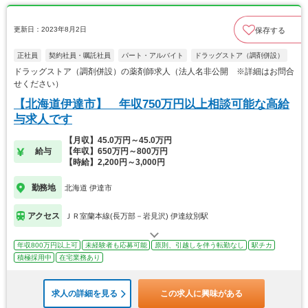
更新日：2023年8月2日
保存する
正社員
契約社員・嘱託社員
パート・アルバイト
ドラッグストア（調剤併設）
ドラッグストア（調剤併設）の薬剤師求人（法人名非公開 ※詳細はお問合
せください）
【北海道伊達市】 年収750万円以上相談可能な高給
与求人です
【月収】45.0万円～45.0万円
給与
【年収】650万円～800万円
【時給】2,200円～3,000円
勤務地
北海道 伊達市
アクセス
ＪＲ室蘭本線(長万部－岩見沢) 伊達紋別駅
年収800万円以上可
未経験者も応募可能
原則、引越しを伴う転勤なし
駅チカ
積極採用中
在宅業務あり
求人の詳細を見る
この求人に興味がある