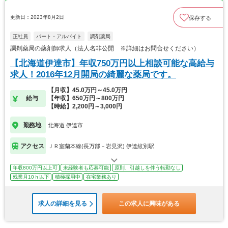
更新日：2023年8月2日
保存する
正社員
パート・アルバイト
調剤薬局
調剤薬局の薬剤師求人（法人名非公開 ※詳細はお問合せください）
【北海道伊達市】年収750万円以上相談可能な高給与
求人！2016年12月開局の綺麗な薬局です。
【月収】45.0万円～45.0万円
給与
【年収】650万円～800万円
【時給】2,200円～3,000円
勤務地
北海道 伊達市
アクセス
ＪＲ室蘭本線(長万部－岩見沢) 伊達紋別駅
年収800万円以上可
未経験者も応募可能
原則、引越しを伴う転勤なし
残業月10ｈ以下
積極採用中
在宅業務あり
求人の詳細を見る
この求人に興味がある