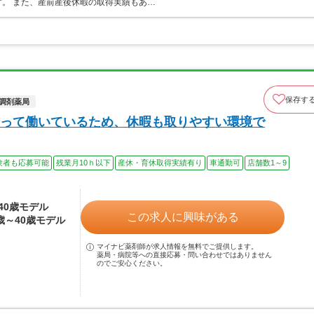
。 また、産前産後休暇の取得実績もあ…
保存す
調剤薬局
って働いているため、休暇も取りやすい環境で
験者も応募可能
残業月10ｈ以下
産休・育休取得実績有り
車通勤可
店舗数1～9
～40歳モデル
この求人に興味がある
4歳～40歳モデル
マイナビ薬剤師が求人情報を無料でご提供します。
薬局・病院等への直接応募・問い合わせではありません
のでご安心ください。