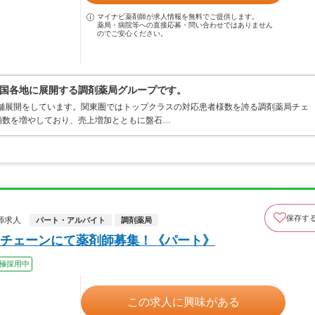
マイナビ薬剤師が求人情報を無料でご提供します。
薬局・病院等への直接応募・問い合わせではありません
のでご安心ください。
国各地に展開する調剤薬局グループです。
店舗展開をしています。関東圏ではトップクラスの対応患者様数を誇る調剤薬局チェ
店舗数を増やしており、売上増加とともに盤石…
保存す
師求人
パート・アルバイト
調剤薬局
チェーンにて薬剤師募集！《パート》
極採用中
この求人に興味がある