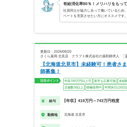
有給消化率80％！メリハリをもっ
社員同士が協力し合って働いているため、
ベートを充実させたい方にオススメです。
更新日：2026/06/20
さくら薬局 北見店 クラフト株式会社の薬剤師求人
【北海道北見市】未経験可！患者さま
師募集！
注目ポイント
年収700万円以上可
新卒も応募可能
未経
店舗数30以上
積極採用中
年間休日120日
【年収】419万円～743万円程度
給与
北海道 北見市
勤務地