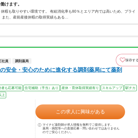
て働けます。
休暇も取りやすい環境です。 有給消化率も80％とエリア内では高いため、プライ
 また、産前産後休暇の取得実績もある…
保存す
正社員
調剤薬局
の安全・安心のために進化する調剤薬局にて薬剤
験者も応募可能
住宅補助（手当）あり
産休・育休取得実績有り
スキルアップ
駅チカ
以上
この求人に興味がある
マイナビ薬剤師が求人情報を無料でご提供します。
薬局・病院等への直接応募・問い合わせではありません
のでご安心ください。