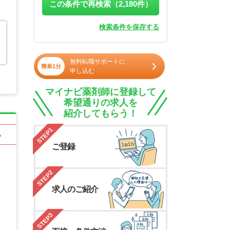
この条件で再検索（
2,180
件）
検索条件を保存する
無料転職サポートに
簡単1分
申し込む
マイナビ薬剤師に登録して
希望通りの求人を
紹介してもらう！
STEP1
る
ご登録
STEP2
求人のご紹介
STEP3