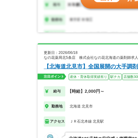
更新日：2026/06/18
なの花薬局北5条店 株式会社なの花北海道の薬剤師求
【北海道北見市】全国展開の大手調剤
注目ポイント
産休・育休取得実績有り
駅チカ
店舗数3
【時給】2,000円～
給与
北海道 北見市
勤務地
ＪＲ石北本線 北見駅
アクセス