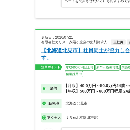
ベートを充実させたい方にもおすすめです
更新日：2026/07/21
有限会社カリス 夕陽ヶ丘店の薬剤師求人
正社員
【北海道北見市】社員同士が協力し合
す。
注目ポイント
年収600万円以上可
新卒も応募可能
未経
積極採用中
【月収】40.0万円～50.0万円24歳
給与
【年収】500万円～600万円程度 2
北海道 北見市
勤務地
ＪＲ石北本線 北見駅
アクセス