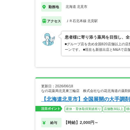
北海道 北見市
勤務地
ＪＲ石北本線 北見駅
アクセス
患者様に寄り添う薬局を目指し、全
■グループ店を含め全国820店舗以上の
ーンです。 ■現在も新規出店とM&Aで
更新日：2026/06/18
なの花薬局北見東三輪店 株式会社なの花北海道の薬剤
【北海道北見市】全国展開の大手調剤
注目ポイント
産休・育休取得実績有り
店舗数30以上
積
【時給】2,000円～
給与