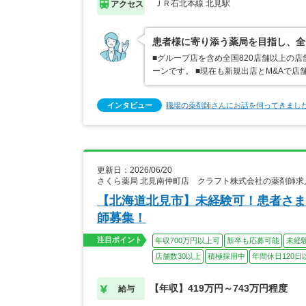
ＪＲ石北本線 北見駅
アクセス
患者様に寄り添う薬局を目指し、全
■グループ店を含め全国820店舗以上の
ーンです。 ■現在も新規出店とM&Aで
インタビュー
職場の薬剤師さんにお話を伺ってきまし
更新日：2026/06/20
さくら薬局 北見南仲町店 クラフト株式会社の薬剤師求
【北海道北見市】未経験可！患者さま
師募集！
注目ポイント
年収700万円以上可
新卒も応募可能
未経
店舗数30以上
積極採用中
年間休日120日
【年収】419万円～743万円程度
給与