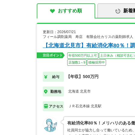
おすすめ順
新着
更新日：2026/07/21
フィール調剤薬局 寿店 有限会社カリスの薬剤師求人
【北海道北見市】有給消化率80％！
注目ポイント
年収500万円以上可
土日休み（相談可含む
店舗数1～9
積極採用中
【年収】500万円
給与
北海道 北見市
勤務地
ＪＲ石北本線 北見駅
アクセス
有給消化率80％！メリハリのある
社員同士が協力し合って働いているため、