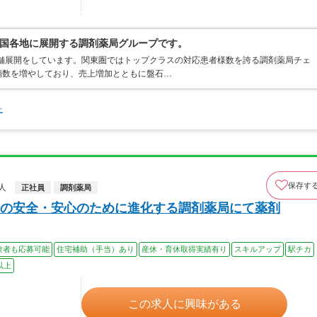
国各地に展開する調剤薬局グループです。
店舗展開をしています。関東圏ではトップクラスの対応患者様数を誇る調剤薬局チェ
店舗数を増やしており、売上増加とともに盤石…
た
保存す
人
正社員
調剤薬局
の安全・安心のために進化する調剤薬局にて薬剤
験者も応募可能
住宅補助（手当）あり
産休・育休取得実績有り
スキルアップ
駅チカ
以上
この求人に興味がある