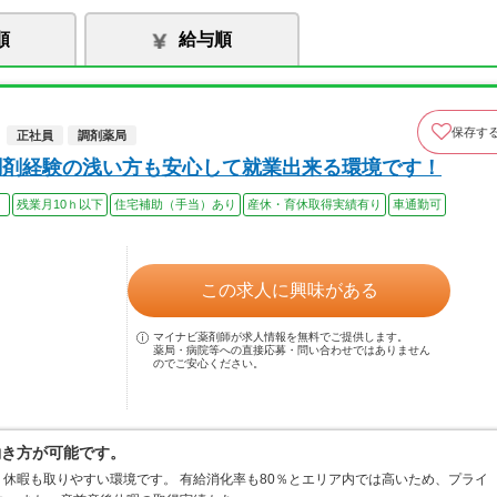
順
給与順
保存す
正社員
調剤薬局
調剤経験の浅い方も安心して就業出来る環境です！
）
残業月10ｈ以下
住宅補助（手当）あり
産休・育休取得実績有り
車通勤可
この求人に興味がある
マイナビ薬剤師が求人情報を無料でご提供します。
薬局・病院等への直接応募・問い合わせではありません
のでご安心ください。
働き方が可能です。
休暇も取りやすい環境です。 有給消化率も80％とエリア内では高いため、プライ