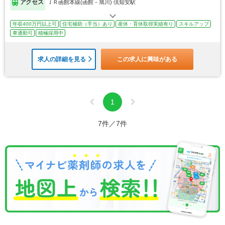
アクセス
ＪＲ函館本線(函館－旭川) 倶知安駅
年収400万円以上可
住宅補助（手当）あり
産休・育休取得実績有り
スキルアップ
車通勤可
積極採用中
求人の詳細を見る
この求人に興味がある
1
7件／7件