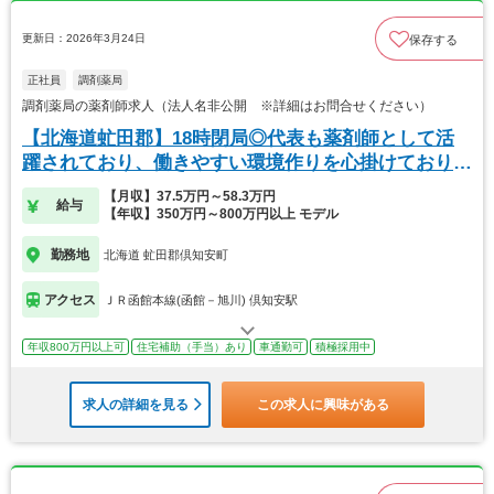
更新日：2026年3月24日
保存する
正社員
調剤薬局
調剤薬局の薬剤師求人（法人名非公開 ※詳細はお問合せください）
【北海道虻田郡】18時閉局◎代表も薬剤師として活
躍されており、働きやすい環境作りを心掛けておりま
す！
【月収】37.5万円～58.3万円
給与
【年収】350万円～800万円以上 モデル
勤務地
北海道 虻田郡倶知安町
アクセス
ＪＲ函館本線(函館－旭川) 倶知安駅
年収800万円以上可
住宅補助（手当）あり
車通勤可
積極採用中
求人の詳細を見る
この求人に興味がある