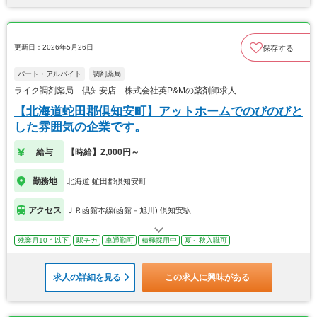
更新日：2026年5月26日
保存する
パート・アルバイト
調剤薬局
ライク調剤薬局 倶知安店 株式会社英P&Mの薬剤師求人
【北海道蛇田郡倶知安町】アットホームでのびのびと
した雰囲気の企業です。
給与
【時給】2,000円～
勤務地
北海道 虻田郡倶知安町
アクセス
ＪＲ函館本線(函館－旭川) 倶知安駅
残業月10ｈ以下
駅チカ
車通勤可
積極採用中
夏～秋入職可
求人の詳細を見る
この求人に興味がある