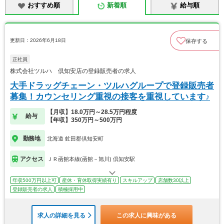
おすすめ順
新着順
給与順
更新日：2026年6月18日
保存する
正社員
株式会社ツルハ 倶知安店の登録販売者の求人
大手ドラッグチェーン・ツルハグループで登録販売者
募集！カウンセリング重視の接客を重視しています♪
【月収】18.0万円～28.5万円程度
給与
【年収】350万円～500万円
勤務地
北海道 虻田郡倶知安町
アクセス
ＪＲ函館本線(函館－旭川) 倶知安駅
年収500万円以上可
産休・育休取得実績有り
スキルアップ
店舗数30以上
登録販売者の求人
積極採用中
求人の詳細を見る
この求人に興味がある