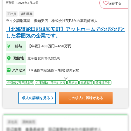
更新日：2026年3月10日
保存する
正社員
調剤薬局
ライク調剤薬局 倶知安店 株式会社英P&Mの薬剤師求人
【北海道蛇田郡倶知安町】アットホームでのびのびと
した雰囲気の企業です。
給与
【年収】400万円～650万円
勤務地
北海道 虻田郡倶知安町
アクセス
ＪＲ函館本線(函館－旭川) 倶知安駅
年収650万円以上可
住宅補助（手当）あり
駅チカ
車通勤可
積極採用中
求人の詳細を見る
この求人に興味がある