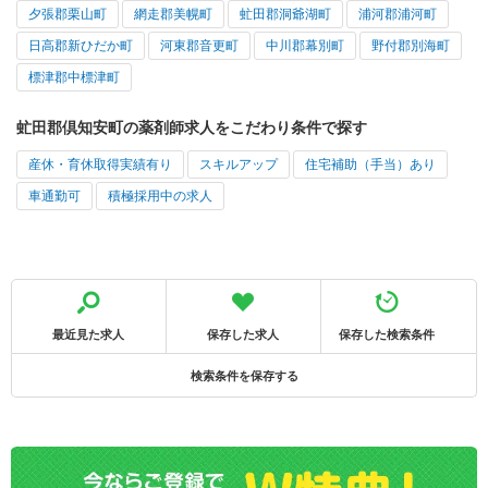
夕張郡栗山町
網走郡美幌町
虻田郡洞爺湖町
浦河郡浦河町
日高郡新ひだか町
河東郡音更町
中川郡幕別町
野付郡別海町
標津郡中標津町
虻田郡倶知安町の薬剤師求人をこだわり条件で探す
産休・育休取得実績有り
スキルアップ
住宅補助（手当）あり
車通勤可
積極採用中の求人
最近見た求人
保存した求人
保存した検索条件
検索条件を保存する