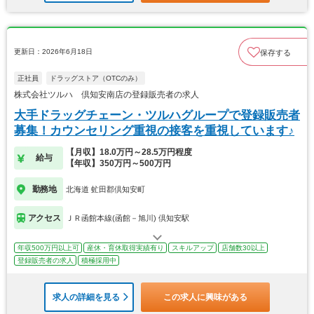
更新日：2026年6月18日
保存する
正社員
ドラッグストア（OTCのみ）
株式会社ツルハ 倶知安南店の登録販売者の求人
大手ドラッグチェーン・ツルハグループで登録販売者
募集！カウンセリング重視の接客を重視しています♪
【月収】18.0万円～28.5万円程度
給与
【年収】350万円～500万円
勤務地
北海道 虻田郡倶知安町
アクセス
ＪＲ函館本線(函館－旭川) 倶知安駅
年収500万円以上可
産休・育休取得実績有り
スキルアップ
店舗数30以上
登録販売者の求人
積極採用中
求人の詳細を見る
この求人に興味がある