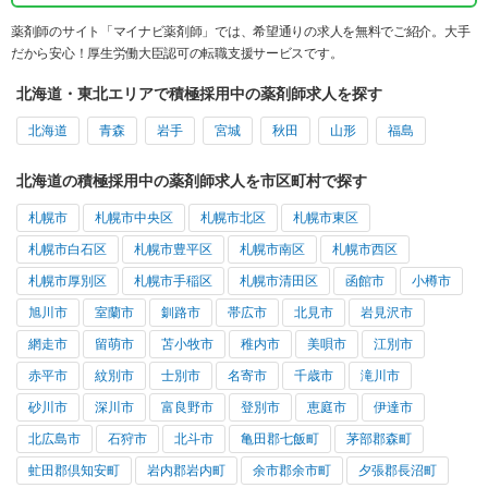
薬剤師のサイト「マイナビ薬剤師」では、希望通りの求人を無料でご紹介。大手
だから安心！厚生労働大臣認可の転職支援サービスです。
北海道・東北エリアで積極採用中の薬剤師求人を探す
北海道
青森
岩手
宮城
秋田
山形
福島
北海道の積極採用中の薬剤師求人を市区町村で探す
札幌市
札幌市中央区
札幌市北区
札幌市東区
札幌市白石区
札幌市豊平区
札幌市南区
札幌市西区
札幌市厚別区
札幌市手稲区
札幌市清田区
函館市
小樽市
旭川市
室蘭市
釧路市
帯広市
北見市
岩見沢市
網走市
留萌市
苫小牧市
稚内市
美唄市
江別市
赤平市
紋別市
士別市
名寄市
千歳市
滝川市
砂川市
深川市
富良野市
登別市
恵庭市
伊達市
北広島市
石狩市
北斗市
亀田郡七飯町
茅部郡森町
虻田郡倶知安町
岩内郡岩内町
余市郡余市町
夕張郡長沼町