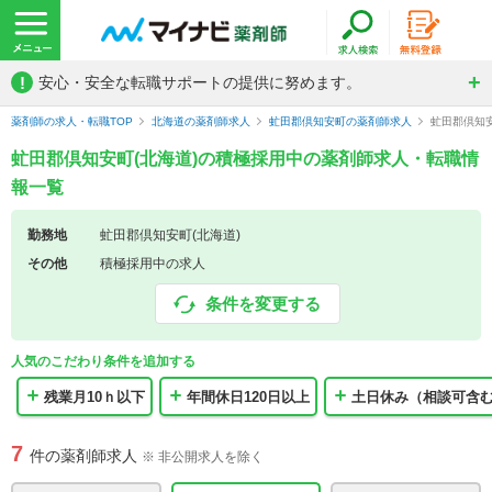
!
安心・安全な転職サポートの提供に努めます。
薬剤師の求人・転職TOP
北海道の薬剤師求人
虻田郡倶知安町の薬剤師求人
虻田郡倶知
虻田郡倶知安町(北海道)の積極採用中の薬剤師求人・転職情
報一覧
勤務地
虻田郡倶知安町(北海道)
その他
積極採用中の求人
条件を変更する
人気のこだわり条件を追加する
残業月10ｈ以下
年間休日120日以上
土日休み（相談可含
7
件の薬剤師求人
※ 非公開求人を除く