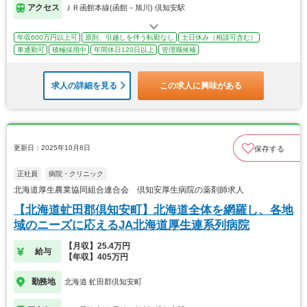
アクセス
ＪＲ函館本線(函館－旭川) 倶知安駅
年収600万円以上可
原則、引越しを伴う転勤なし
土日休み（相談可含む）
車通勤可
積極採用中
年間休日120日以上
管理職候補
求人の詳細を見る
この求人に興味がある
更新日：2025年10月8日
保存する
正社員
病院・クリニック
北海道厚生農業協同組合連合会 倶知安厚生病院の薬剤師求人
【北海道虻田郡倶知安町】北海道全体を網羅し、各地
域のニーズに応えるJA北海道厚生連系列病院
【月収】25.4万円
給与
【年収】405万円
勤務地
北海道 虻田郡倶知安町