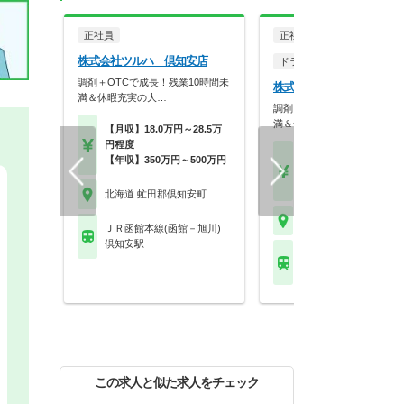
正社員
正社員
株式会社ツルハ 倶知安店
ドラッグストア（OTCのみ
調剤＋OTCで成長！残業10時間未
株式会社ツルハ 倶知安南
満＆休暇充実の大…
調剤＋OTCで成長！残業10
満＆休暇充実の大…
【月収】18.0万円～28.5万
円程度
【月収】18.0万円～28.
【年収】350万円～500万円
円程度
【年収】350万円～50
北海道 虻田郡倶知安町
北海道 虻田郡倶知安町
ＪＲ函館本線(函館－旭川)
倶知安駅
ＪＲ函館本線(函館－旭
倶知安駅
この求人と似た求人をチェック