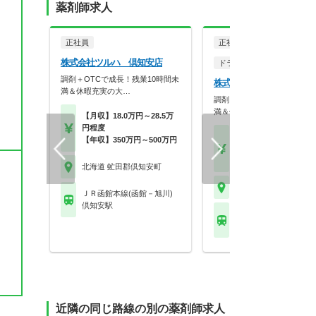
薬剤師求人
正社員
正社員
株式会社ツルハ 倶知安店
ドラッグストア（OTCのみ
調剤＋OTCで成長！残業10時間未
株式会社ツルハ 倶知安南
満＆休暇充実の大…
調剤＋OTCで成長！残業10
満＆休暇充実の大…
【月収】18.0万円～28.5万
円程度
【月収】18.0万円～28.
【年収】350万円～500万円
円程度
【年収】350万円～50
北海道 虻田郡倶知安町
北海道 虻田郡倶知安町
ＪＲ函館本線(函館－旭川)
倶知安駅
ＪＲ函館本線(函館－旭
倶知安駅
近隣の同じ路線の別の薬剤師求人