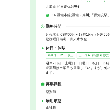
北海道 虻田郡倶知安町
ＪＲ函館本線(函館－旭川)「倶知安駅」
勤務時間
月火木金:09時00分～17時15分（休憩60分
勤務曜日備考：月火水木金
休日・休暇
年間休日120日以上
土日休み（相談可含む
週休2日制 土曜日 日曜日 祝日 有給
※薬局は土曜日も営業していますが、他
ます。
募集職種
薬剤師
雇用形態
正社員