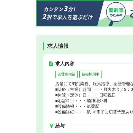
求人情報
求人内容
管理職候補
積極採用中
店舗にて調剤業務、服薬指導、薬歴管理
■診療（営業）時間・・・月火木金／9：00～
■休診（定休）日・・・日曜祝日
■応需科目・・・脳神経外科
■設備情報・・・紙薬歴
■設備詳細・・・紙 ※電子に切替予定あ
給与