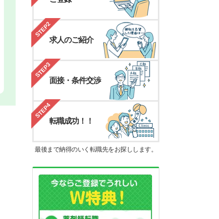
STEP2
求人のご紹介
STEP3
面接・条件交渉
STEP4
転職成功！！
最後まで納得のいく転職先をお探しします。