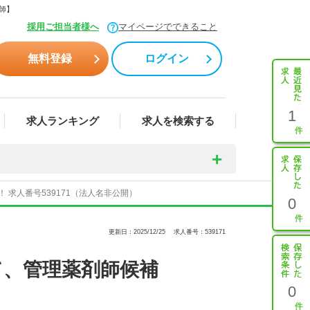
師】
採用ご担当者様へ
マイページでできること
無料登録
ログイン
1
求人ランキング
求人を検索する
求人番号539171（法人名非公開）
0
更新日：2025/12/25
求人番号：539171
て、管理薬剤師候補
0