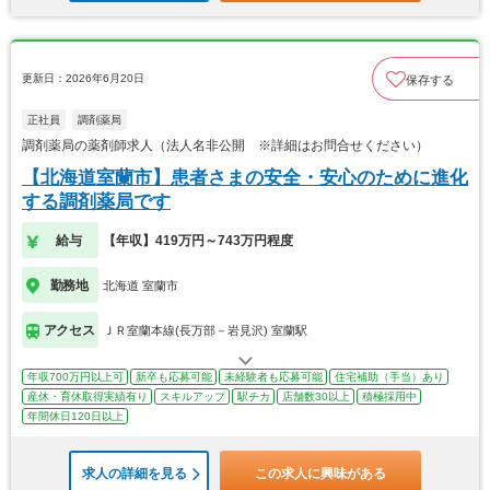
更新日：2026年6月20日
保存する
正社員
調剤薬局
調剤薬局の薬剤師求人（法人名非公開 ※詳細はお問合せください）
【北海道室蘭市】患者さまの安全・安心のために進化
する調剤薬局です
給与
【年収】419万円～743万円程度
勤務地
北海道 室蘭市
アクセス
ＪＲ室蘭本線(長万部－岩見沢) 室蘭駅
年収700万円以上可
新卒も応募可能
未経験者も応募可能
住宅補助（手当）あり
産休・育休取得実績有り
スキルアップ
駅チカ
店舗数30以上
積極採用中
年間休日120日以上
求人の詳細を見る
この求人に興味がある