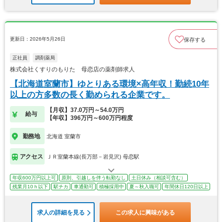
更新日：2026年5月26日
保存する
正社員
調剤薬局
株式会社くすりのもりた 母恋店の薬剤師求人
【北海道室蘭市】ゆとりある環境×高年収！勤続10年
以上の方多数の長く勤められる企業です。
【月収】37.0万円～54.0万円
給与
【年収】396万円～600万円程度
勤務地
北海道 室蘭市
アクセス
ＪＲ室蘭本線(長万部－岩見沢) 母恋駅
年収600万円以上可
原則、引越しを伴う転勤なし
土日休み（相談可含む）
残業月10ｈ以下
駅チカ
車通勤可
積極採用中
夏～秋入職可
年間休日120日以上
求人の詳細を見る
この求人に興味がある