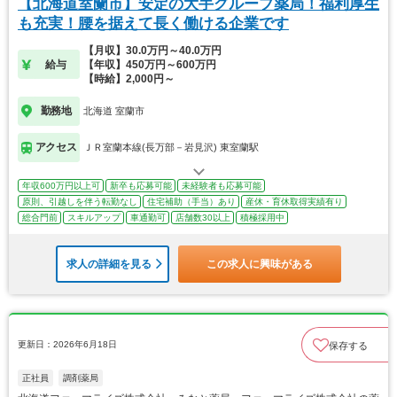
【北海道室蘭市】安定の大手グループ薬局！福利厚生
も充実！腰を据えて長く働ける企業です
【月収】30.0万円～40.0万円
給与
【年収】450万円～600万円
【時給】2,000円～
勤務地
北海道 室蘭市
アクセス
ＪＲ室蘭本線(長万部－岩見沢) 東室蘭駅
年収600万円以上可
新卒も応募可能
未経験者も応募可能
原則、引越しを伴う転勤なし
住宅補助（手当）あり
産休・育休取得実績有り
総合門前
スキルアップ
車通勤可
店舗数30以上
積極採用中
求人の詳細を見る
この求人に興味がある
更新日：2026年6月18日
保存する
正社員
調剤薬局