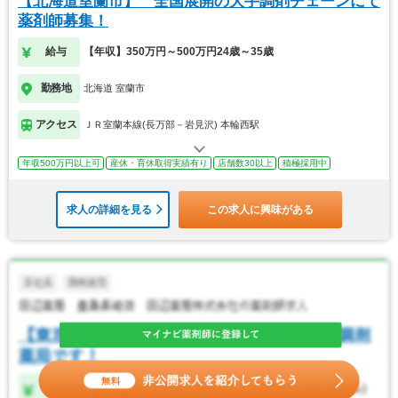
【北海道室蘭市】 全国展開の大手調剤チェーンにて
薬剤師募集！
給与
【年収】350万円～500万円24歳～35歳
勤務地
北海道 室蘭市
アクセス
ＪＲ室蘭本線(長万部－岩見沢) 本輪西駅
年収500万円以上可
産休・育休取得実績有り
店舗数30以上
積極採用中
求人の詳細を見る
この求人に興味がある