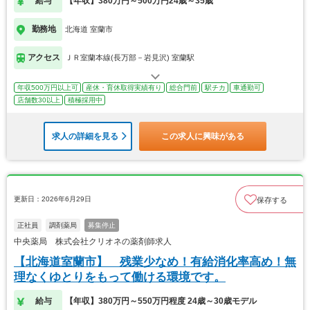
給与
【年収】380万円～500万円24歳～35歳
勤務地
北海道 室蘭市
アクセス
ＪＲ室蘭本線(長万部－岩見沢) 室蘭駅
年収500万円以上可
産休・育休取得実績有り
総合門前
駅チカ
車通勤可
店舗数30以上
積極採用中
求人の詳細を見る
この求人に興味がある
更新日：2026年6月29日
保存する
正社員
調剤薬局
募集停止
中央薬局 株式会社クリオネの薬剤師求人
【北海道室蘭市】 残業少なめ！有給消化率高め！無
理なくゆとりをもって働ける環境です。
給与
【年収】380万円～550万円程度 24歳～30歳モデル