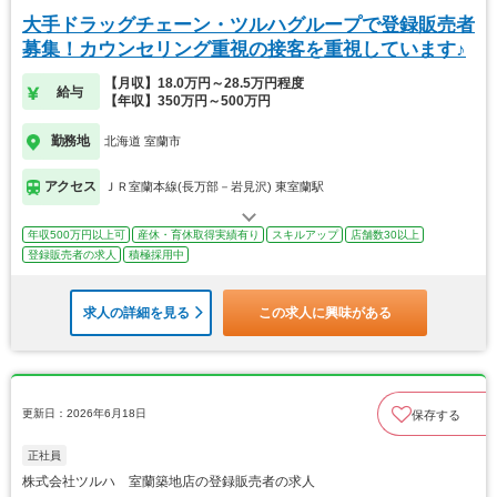
大手ドラッグチェーン・ツルハグループで登録販売者
募集！カウンセリング重視の接客を重視しています♪
【月収】18.0万円～28.5万円程度
給与
【年収】350万円～500万円
勤務地
北海道 室蘭市
アクセス
ＪＲ室蘭本線(長万部－岩見沢) 東室蘭駅
年収500万円以上可
産休・育休取得実績有り
スキルアップ
店舗数30以上
登録販売者の求人
積極採用中
求人の詳細を見る
この求人に興味がある
更新日：2026年6月18日
保存する
正社員
株式会社ツルハ 室蘭築地店の登録販売者の求人