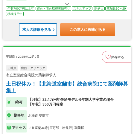
年収700万円以上可
産休・育休取得実績有り
スキルアップ
駅チカ
店舗数10～29
積極採用中
求人の詳細を見る
この求人に興味がある
更新日：2025年12月9日
保存する
正社員
病院・クリニック
市立室蘭総合病院の薬剤師求人
土日祝休み！【北海道室蘭市】総合病院にて薬剤師募
集！
【月収】22.4万円初任給モデル 6年制大学卒業の場合
給与
【年収】350万円程度
勤務地
北海道 室蘭市
アクセス
ＪＲ室蘭本線(長万部－岩見沢) 室蘭駅