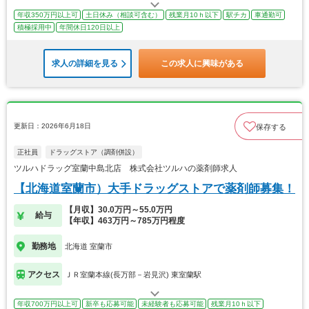
年収350万円以上可
土日休み（相談可含む）
残業月10ｈ以下
駅チカ
車通勤可
積極採用中
年間休日120日以上
求人の詳細を見る
この求人に興味がある
更新日：2026年6月18日
保存する
正社員
ドラッグストア（調剤併設）
ツルハドラッグ室蘭中島北店 株式会社ツルハの薬剤師求人
【北海道室蘭市）大手ドラッグストアで薬剤師募集！
【月収】30.0万円～55.0万円
給与
【年収】463万円～785万円程度
勤務地
北海道 室蘭市
アクセス
ＪＲ室蘭本線(長万部－岩見沢) 東室蘭駅
年収700万円以上可
新卒も応募可能
未経験者も応募可能
残業月10ｈ以下