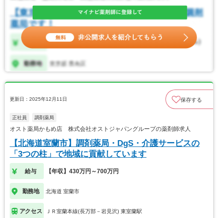
更新日：2025年12月11日
保存する
正社員
調剤薬局
オスト薬局かもめ店 株式会社オストジャパングループの薬剤師求人
【北海道室蘭市】調剤薬局・DgS・介護サービスの
「3つの柱」で地域に貢献しています
給与
【年収】430万円～700万円
勤務地
北海道 室蘭市
アクセス
ＪＲ室蘭本線(長万部－岩見沢) 東室蘭駅