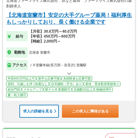
北海道ファーマライズ株式会社 みなと薬局 ファーマライズ株式会社の薬
剤師求人
【北海道室蘭市】安定の大手グループ薬局！福利厚生
もしっかりしており、長く働ける企業です
【月収】30.0万円～40.0万円
給与
【年収】450万円～600万円
【時給】2,000円～
勤務地
北海道 室蘭市
アクセス
ＪＲ室蘭本線(長万部－岩見沢) 室蘭駅
年収600万円以上可
新卒も応募可能
未経験者も応募可能
原則、引越しを伴う転勤なし
住宅補助（手当）あり
産休・育休取得実績有り
総合門前
スキルアップ
駅チカ
車通勤可
店舗数30以上
積極採用中
夏～秋入職可
求人の詳細を見る
この求人に興味がある