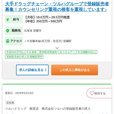
大手ドラッグチェーン・ツルハグループで登録販売者
募集！カウンセリング重視の接客を重視しています♪
【月収】18.0万円～28.5万円程度
給与
【年収】350万円～500万円
勤務地
北海道 室蘭市
アクセス
ＪＲ室蘭本線(長万部－岩見沢) 室蘭駅
年収500万円以上可
産休・育休取得実績有り
スキルアップ
店舗数30以上
登録販売者の求人
積極採用中
求人の詳細を見る
この求人に興味がある
更新日：2026年6月18日
保存する
正社員
ツルハドラッグ 根室店 株式会社ツルハの登録販売者の求人