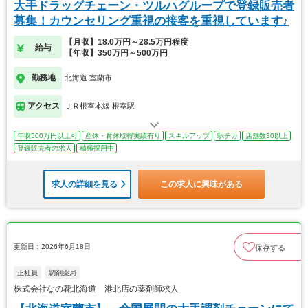
大手ドラッグチェーン・ツルハグループで登録販売者
募集！カウンセリング重視の接客を重視しています♪
【月収】18.0万円～28.5万円程度
給与
【年収】350万円～500万円
勤務地
北海道 室蘭市
アクセス
ＪＲ根室本線 根室駅
年収500万円以上可
産休・育休取得実績有り
スキルアップ
駅チカ
店舗数30以上
登録販売者の求人
積極採用中
求人の詳細を見る
この求人に興味がある
更新日：2026年6月18日
保存する
正社員
調剤薬局
株式会社なの花北海道 港北店の薬剤師求人