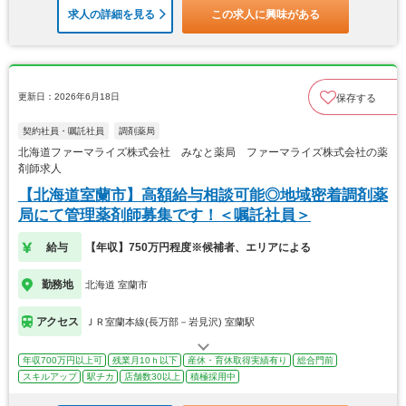
求人の詳細を見る
この求人に興味がある
更新日：2026年6月18日
保存する
契約社員・嘱託社員
調剤薬局
北海道ファーマライズ株式会社 みなと薬局 ファーマライズ株式会社の薬
剤師求人
【北海道室蘭市】高額給与相談可能◎地域密着調剤薬
局にて管理薬剤師募集です！＜嘱託社員＞
給与
【年収】750万円程度※候補者、エリアによる
勤務地
北海道 室蘭市
アクセス
ＪＲ室蘭本線(長万部－岩見沢) 室蘭駅
年収700万円以上可
残業月10ｈ以下
産休・育休取得実績有り
総合門前
スキルアップ
駅チカ
店舗数30以上
積極採用中