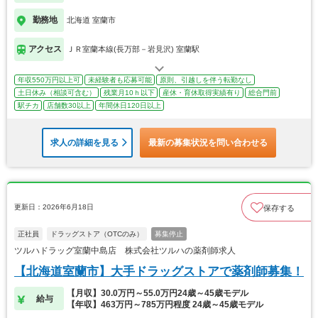
勤務地
北海道 室蘭市
アクセス
ＪＲ室蘭本線(長万部－岩見沢) 室蘭駅
年収550万円以上可
未経験者も応募可能
原則、引越しを伴う転勤なし
土日休み（相談可含む）
残業月10ｈ以下
産休・育休取得実績有り
総合門前
駅チカ
店舗数30以上
年間休日120日以上
求人の詳細を見る
最新の募集状況を問い合わせる
更新日：2026年6月18日
保存する
正社員
ドラッグストア（OTCのみ）
募集停止
ツルハドラッグ室蘭中島店 株式会社ツルハの薬剤師求人
【北海道室蘭市】大手ドラッグストアで薬剤師募集！
【月収】30.0万円～55.0万円24歳～45歳モデル
給与
【年収】463万円～785万円程度 24歳～45歳モデル