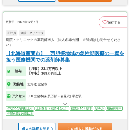
更新日：2025年12月5日
保存する
正社員
病院・クリニック
病院・クリニックの薬剤師求人（法人名非公開 ※詳細はお問合せくださ
い）
【北海道室蘭市】 西胆振地域の急性期医療の一翼を
担う医療機関での薬剤師募集
【月収】23.1万円以上
給与
【年収】369万円以上
勤務地
北海道 室蘭市
アクセス
ＪＲ室蘭本線(長万部－岩見沢) 母恋駅
年収350万円以上可
土日休み（相談可含む）
残業月10ｈ以下
駅チカ
積極採用中
年間休日120日以上
求人の詳細を見る
この求人に興味がある