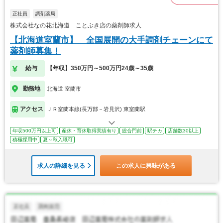
正社員
調剤薬局
株式会社なの花北海道 ことぶき店の薬剤師求人
【北海道室蘭市】 全国展開の大手調剤チェーンにて
薬剤師募集！
給与
【年収】350万円～500万円24歳～35歳
勤務地
北海道 室蘭市
アクセス
ＪＲ室蘭本線(長万部－岩見沢) 東室蘭駅
年収500万円以上可
産休・育休取得実績有り
総合門前
駅チカ
店舗数30以上
積極採用中
夏～秋入職可
求人の詳細を見る
この求人に興味がある