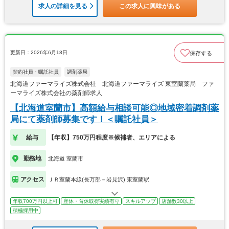
求人の詳細を見る
この求人に興味がある
更新日：2026年6月18日
保存する
契約社員・嘱託社員
調剤薬局
北海道ファーマライズ株式会社 北海道ファーマライズ 東室蘭薬局 ファ
ーマライズ株式会社の薬剤師求人
【北海道室蘭市】高額給与相談可能◎地域密着調剤薬
局にて薬剤師募集です！＜嘱託社員＞
給与
【年収】750万円程度※候補者、エリアによる
勤務地
北海道 室蘭市
アクセス
ＪＲ室蘭本線(長万部－岩見沢) 東室蘭駅
年収700万円以上可
産休・育休取得実績有り
スキルアップ
店舗数30以上
積極採用中