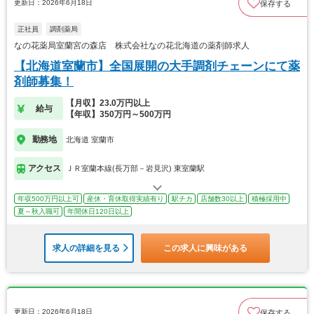
更新日：2026年6月18日
保存する
正社員
調剤薬局
なの花薬局室蘭宮の森店 株式会社なの花北海道の薬剤師求人
【北海道室蘭市】全国展開の大手調剤チェーンにて薬
剤師募集！
【月収】23.0万円以上
給与
【年収】350万円～500万円
勤務地
北海道 室蘭市
アクセス
ＪＲ室蘭本線(長万部－岩見沢) 東室蘭駅
年収500万円以上可
産休・育休取得実績有り
駅チカ
店舗数30以上
積極採用中
夏～秋入職可
年間休日120日以上
求人の詳細を見る
この求人に興味がある
更新日：2026年6月18日
保存する