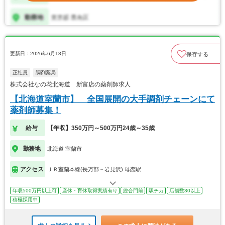
更新日：2026年6月18日
保存する
正社員
調剤薬局
株式会社なの花北海道 新富店の薬剤師求人
【北海道室蘭市】 全国展開の大手調剤チェーンにて
薬剤師募集！
給与
【年収】350万円～500万円24歳～35歳
勤務地
北海道 室蘭市
アクセス
ＪＲ室蘭本線(長万部－岩見沢) 母恋駅
年収500万円以上可
産休・育休取得実績有り
総合門前
駅チカ
店舗数30以上
積極採用中