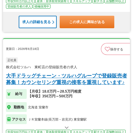
年収500万円以上可
産休・育休取得実績有り
スキルアップ
駅チカ
店舗数30以上
登録販売者の求人
積極採用中
求人の詳細を見る
この求人に興味がある
更新日：2026年6月18日
保存する
正社員
株式会社ツルハ 東町店の登録販売者の求人
大手ドラッグチェーン・ツルハグループで登録販売者
募集！カウンセリング重視の接客を重視しています♪
【月収】18.0万円～28.5万円程度
給与
【年収】350万円～500万円
勤務地
北海道 室蘭市
アクセス
ＪＲ室蘭本線(長万部－岩見沢) 東室蘭駅
年収500万円以上可
産休・育休取得実績有り
スキルアップ
駅チカ
店舗数30以上