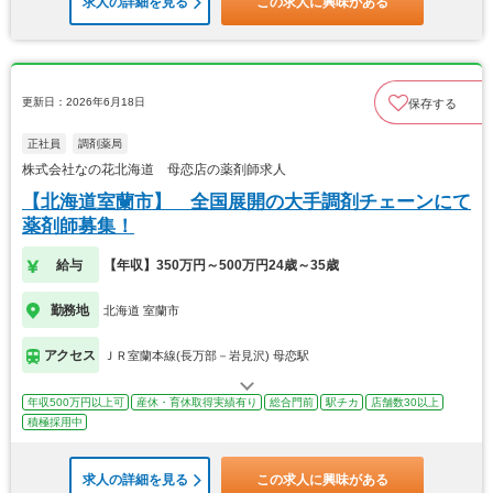
求人の詳細を見る
この求人に興味がある
更新日：2026年6月18日
保存する
正社員
調剤薬局
株式会社なの花北海道 母恋店の薬剤師求人
【北海道室蘭市】 全国展開の大手調剤チェーンにて
薬剤師募集！
給与
【年収】350万円～500万円24歳～35歳
勤務地
北海道 室蘭市
アクセス
ＪＲ室蘭本線(長万部－岩見沢) 母恋駅
年収500万円以上可
産休・育休取得実績有り
総合門前
駅チカ
店舗数30以上
積極採用中
求人の詳細を見る
この求人に興味がある