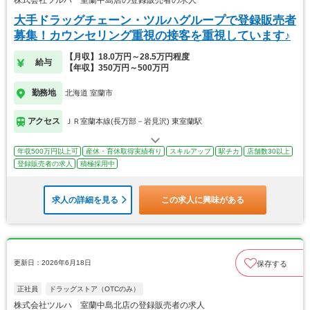
大手ドラッグチェーン・ツルハグループで登録販売者
募集！カウンセリング重視の接客を重視しています♪
【月収】18.0万円～28.5万円程度
給与
【年収】350万円～500万円
勤務地
北海道 室蘭市
アクセス
ＪＲ室蘭本線(長万部－岩見沢) 東室蘭駅
年収500万円以上可
産休・育休取得実績有り
スキルアップ
駅チカ
店舗数30以上
登録販売者の求人
積極採用中
求人の詳細を見る
この求人に興味がある
更新日：2026年6月18日
保存する
正社員
ドラッグストア（OTCのみ）
株式会社ツルハ 室蘭中島北店の登録販売者の求人