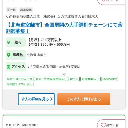
正社員
調剤薬局
なの花薬局室蘭入江店 株式会社なの花北海道の薬剤師求人
【北海道室蘭市】全国展開の大手調剤チェーンにて薬
剤師募集！
【月収】23.0万円以上
給与
【年収】350万円～500万円
勤務地
北海道 室蘭市
アクセス
ＪＲ室蘭本線(長万部－岩見沢) 室蘭駅
年収500万円以上可
産休・育休取得実績有り
駅チカ
店舗数30以上
積極採用中
年間休日120日以上
求人の詳細を見る
この求人に興味がある
更新日：2026年6月18日
保存する