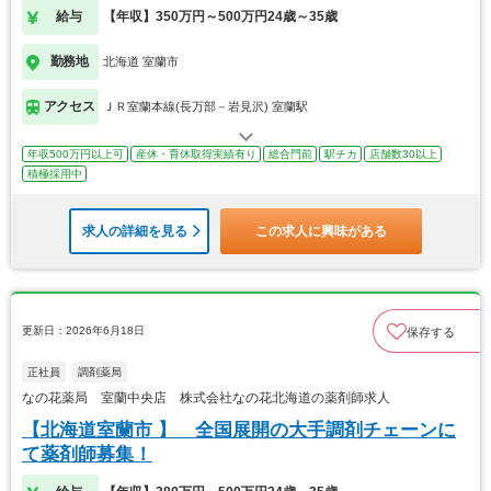
給与
【年収】350万円～500万円24歳～35歳
勤務地
北海道 室蘭市
アクセス
ＪＲ室蘭本線(長万部－岩見沢) 室蘭駅
年収500万円以上可
産休・育休取得実績有り
総合門前
駅チカ
店舗数30以上
積極採用中
求人の詳細を見る
この求人に興味がある
更新日：2026年6月18日
保存する
正社員
調剤薬局
なの花薬局 室蘭中央店 株式会社なの花北海道の薬剤師求人
【北海道室蘭市 】 全国展開の大手調剤チェーンに
て薬剤師募集！