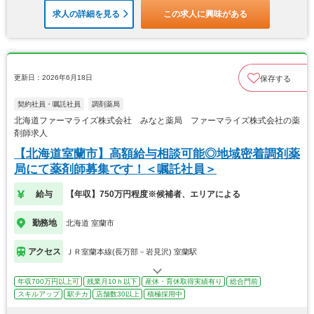
求人の詳細を見る
この求人に興味がある
更新日：2026年6月18日
保存する
契約社員・嘱託社員
調剤薬局
北海道ファーマライズ株式会社 みなと薬局 ファーマライズ株式会社の薬
剤師求人
【北海道室蘭市】高額給与相談可能◎地域密着調剤薬
局にて薬剤師募集です！＜嘱託社員＞
給与
【年収】750万円程度※候補者、エリアによる
勤務地
北海道 室蘭市
アクセス
ＪＲ室蘭本線(長万部－岩見沢) 室蘭駅
年収700万円以上可
残業月10ｈ以下
産休・育休取得実績有り
総合門前
スキルアップ
駅チカ
店舗数30以上
積極採用中