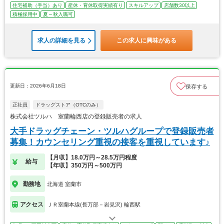
住宅補助（手当）あり
産休・育休取得実績有り
スキルアップ
店舗数30以上
積極採用中
夏～秋入職可
求人の詳細を見る
この求人に興味がある
更新日：2026年6月18日
保存する
正社員
ドラッグストア（OTCのみ）
株式会社ツルハ 室蘭輪西店の登録販売者の求人
大手ドラッグチェーン・ツルハグループで登録販売者
募集！カウンセリング重視の接客を重視しています♪
【月収】18.0万円～28.5万円程度
給与
【年収】350万円～500万円
勤務地
北海道 室蘭市
アクセス
ＪＲ室蘭本線(長万部－岩見沢) 輪西駅