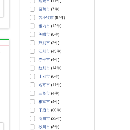
網走市
(11件)
留萌市
(7件)
苫小牧市
(87件)
稚内市
(12件)
美唄市
(8件)
芦別市
(2件)
江別市
(45件)
る
赤平市
(4件)
紋別市
(14件)
士別市
(6件)
名寄市
(11件)
三笠市
(4件)
根室市
(4件)
千歳市
(60件)
滝川市
(23件)
砂川市
(8件)