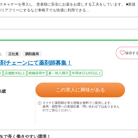
スキャナーを導入し、患者様に安全にお薬をお渡しする工夫をしています。 ■新規
バリアフリーにするなど車椅子でも快適に利用できる…
保存す
人
正社員
調剤薬局
剤チェーンにて薬剤師募集！
り
店舗数30以上
積極採用中
夏～秋入職可
年間休日120日以上
この求人に興味がある
5歳
マイナビ薬剤師が求人情報を無料でご提供します。
薬局・病院等への直接応募・問い合わせではありません
のでご安心ください。
0％で長く働きやすい環境！