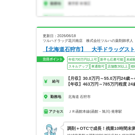
更新日：2026/06/18
ツルハドラッグ花川南店 株式会社ツルハの薬剤師求人
【北海道石狩市】 大手ドラッグスト
注目ポイント
年収700万円以上可
新卒も応募可能
未経
スキルアップ
車通勤可
店舗数30以上
積
【月収】30.0万円～55.0万円24歳
給与
【年収】463万円～785万円程度 2
北海道 石狩市
勤務地
ＪＲ函館本線(函館－旭川) 発寒駅
アクセス
調剤＋OTCで成長！残業10時間未