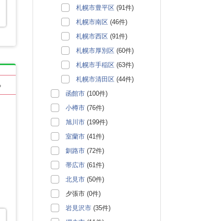
札幌市豊平区
(91件)
札幌市南区
(46件)
札幌市西区
(91件)
札幌市厚別区
(60件)
札幌市手稲区
(63件)
札幌市清田区
(44件)
る
函館市
(100件)
小樽市
(76件)
旭川市
(199件)
室蘭市
(41件)
釧路市
(72件)
帯広市
(61件)
北見市
(50件)
夕張市 (0件)
岩見沢市
(35件)