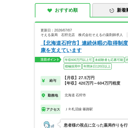
おすすめ順
新着
更新日：2026/07/07
そえる薬局 石狩北店 株式会社そえるの薬剤師求人
【北海道石狩市】連続休暇の取得制度
康を支えています
注目ポイント
年収600万円以上可
未経験者も応募可能
積極採用中
年間休日120日以上
【月収】27.5万円
給与
【年収】420万円～604万円程度
北海道 石狩市
勤務地
ＪＲ札沼線 篠路駅
アクセス
患者様の視点に立った薬局作りを行