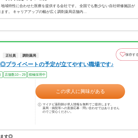
地域特性に合わせた医療を提供する会社です。 全国でも数少ない自社研修施設が
ます。 キャリアアップの幅が広く調剤薬局店舗内…
保存す
正社員
調剤薬局
◎プライベートの予定が立てやすい職場です♪
り
店舗数10～29
積極採用中
この求人に興味がある
マイナビ薬剤師が求人情報を無料でご提供します。
薬局・病院等への直接応募・問い合わせではありません
のでご安心ください。
ます◎