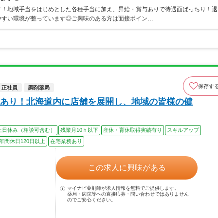
す！地域手当をはじめとした各種手当に加え、昇給・賞与ありで待遇面ばっちり！退
やすい環境が整っています◎ご興味のある方は面接ポイン…
保存す
正社員
調剤薬局
あり！北海道内に店舗を展開し、地域の皆様の健
土日休み（相談可含む）
残業月10ｈ以下
産休・育休取得実績有り
スキルアップ
年間休日120日以上
在宅業務あり
この求人に興味がある
マイナビ薬剤師が求人情報を無料でご提供します。
薬局・病院等への直接応募・問い合わせではありません
のでご安心ください。