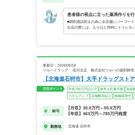
患者様の視点に立った薬局作りを行
■調剤過誤防止の為に全店舗にバーコード
出店の際には、入り口と同時にトイレを
更新日：2026/06/18
ツルハドラッグ 花川北店 株式会社ツルハの薬剤師求
【北海道石狩市】大手ドラッグストア
注目ポイント
年収700万円以上可
新卒も応募可能
未経
スキルアップ
店舗数30以上
積極採用中
【月収】30.0万円～55.0万円
給与
【年収】463万円～785万円程度
北海道 石狩市
勤務地