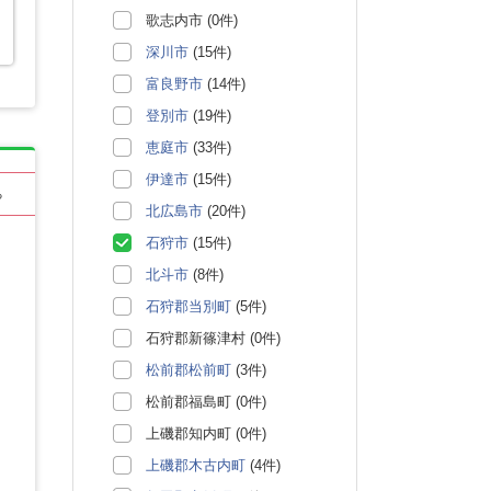
歌志内市 (0件)
深川市
(15件)
富良野市
(14件)
登別市
(19件)
恵庭市
(33件)
伊達市
(15件)
る
北広島市
(20件)
石狩市
(15件)
北斗市
(8件)
石狩郡当別町
(5件)
石狩郡新篠津村 (0件)
松前郡松前町
(3件)
松前郡福島町 (0件)
上磯郡知内町 (0件)
上磯郡木古内町
(4件)