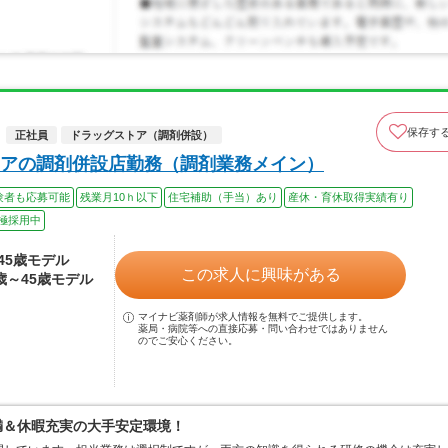
保存す
正社員
ドラッグストア（調剤併設）
アの調剤併設店勤務（調剤業務メイン）
験者も応募可能
残業月10ｈ以下
住宅補助（手当）あり
産休・育休取得実績有り
極採用中
～45歳モデル
この求人に興味がある
4歳～45歳モデル
マイナビ薬剤師が求人情報を無料でご提供します。
薬局・病院等への直接応募・問い合わせではありません
のでご安心ください。
満＆休暇充実の大手安定環境！