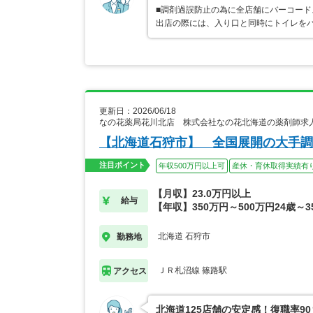
■調剤過誤防止の為に全店舗にバーコード
出店の際には、入り口と同時にトイレを
更新日：2026/06/18
なの花薬局花川北店 株式会社なの花北海道の薬剤師求
【北海道石狩市】 全国展開の大手調
注目ポイント
年収500万円以上可
産休・育休取得実績有
【月収】23.0万円以上
給与
【年収】350万円～500万円24歳～3
北海道 石狩市
勤務地
ＪＲ札沼線 篠路駅
アクセス
北海道125店舗の安定感！復職率9