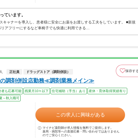
っています。
スキャナーを導入し、患者様に安全にお薬をお渡しする工夫をしています。 ■新規
バリアフリーにするなど車椅子でも快適に利用できる…
保存す
人
正社員
ドラッグストア（調剤併設）
の調剤併設店勤務≪調剤業務メイン≫
験者も応募可能
残業月10ｈ以下
住宅補助（手当）あり
産休・育休取得実績有り
夏～秋入職可
この求人に興味がある
マイナビ薬剤師が求人情報を無料でご提供します。
薬局・病院等への直接応募・問い合わせではありません
のでご安心ください。