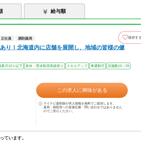
順
給与順
保存す
正社員
調剤薬局
あり！北海道内に店舗を展開し、地域の皆様の健
残業月10ｈ以下
産休・育休取得実績有り
スキルアップ
車通勤可
店舗数10～29
この求人に興味がある
マイナビ薬剤師が求人情報を無料でご提供します。
薬局・病院等への直接応募・問い合わせではありません
のでご安心ください。
っています。