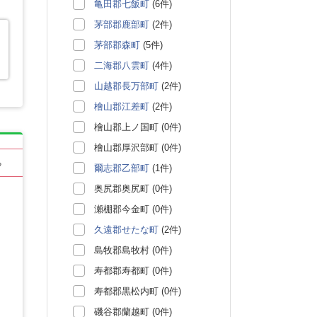
亀田郡七飯町
(6件)
茅部郡鹿部町
(2件)
茅部郡森町
(5件)
二海郡八雲町
(4件)
山越郡長万部町
(2件)
檜山郡江差町
(2件)
檜山郡上ノ国町 (0件)
檜山郡厚沢部町 (0件)
る
爾志郡乙部町
(1件)
奥尻郡奥尻町 (0件)
瀬棚郡今金町 (0件)
久遠郡せたな町
(2件)
島牧郡島牧村 (0件)
寿都郡寿都町 (0件)
寿都郡黒松内町 (0件)
磯谷郡蘭越町 (0件)