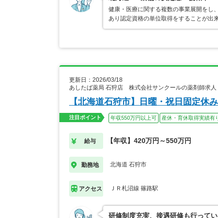
健康・医療に関する複数の事業展開をし、
あり認定資格の単位取得をすることが出来
更新日：2026/03/18
あしたば薬局 石狩店 株式会社サンクールの薬剤師求人
【北海道石狩市】日曜・祝日固定休み
注目ポイント
年収550万円以上可
産休・育休取得実績有
【年収】420万円～550万円
給与
北海道 石狩市
勤務地
ＪＲ札沼線 篠路駅
アクセス
研修制度充実、接遇研修も行ってい