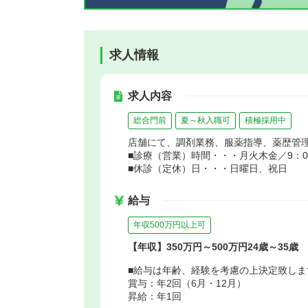
求人情報
求人内容
総合門前
夏～秋入職可
積極採用中
店舗にて、調剤業務、服薬指導、薬歴管
■診療（営業）時間・・・月火木金／9：00～
■休診（定休）日・・・日曜日、祝日
給与
年収500万円以上可
【年収】350万円～500万円24歳～35歳
■給与は年齢、経験を考慮の上決定致しま
賞与：年2回（6月・12月）
昇給：年1回