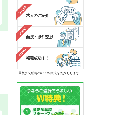
STEP2
求人のご紹介
STEP3
面接・条件交渉
STEP4
転職成功！！
最後まで納得のいく転職先をお探しします。