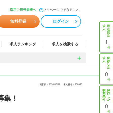
採用ご担当者様へ
マイページでできること
無料登録
ログイン
1
求人ランキング
求人を検索する
0
更新日：2026/06/18
求人番号：256930
募集！
0