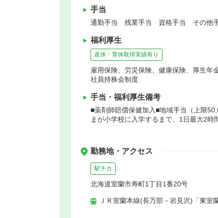
手当
通勤手当 残業手当 資格手当 その他手
福利厚生
産休・育休取得実績有り
雇用保険、労災保険、健康保険、厚生年
社員持株会制度
手当・福利厚生備考
■薬剤師賠償保健加入■地域手当（上限50
まが小学校に入学するまで、1日最大2時
勤務地・アクセス
駅チカ
北海道室蘭市寿町1丁目1番20号
ＪＲ室蘭本線(長万部－岩見沢)「東室蘭