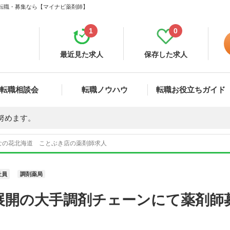
・転職・募集なら【マイナビ薬剤師】
1
0
最近見た求人
保存した求人
転職相談会
転職ノウハウ
転職お役立ちガイド
努めます。
なの花北海道 ことぶき店の薬剤師求人
社員
調剤薬局
展開の大手調剤チェーンにて薬剤師