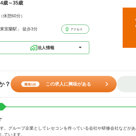
4歳～35歳
分（休憩60分）
東室蘭駅」 徒歩3分
アクセス
法人情報
か？
この求人に興味がある
簡単1分
す
す。グループ企業としてレセコンを作っている会社や研修会社などがあ
しています。