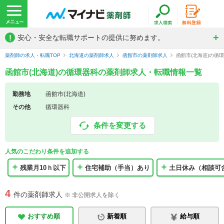
!
安心・安全な転職サポートの提供に努めます。
薬剤師の求人・転職TOP
北海道の薬剤師求人
函館市の薬剤師求人
函館市(北海道)の循
函館市(北海道)の循環器科の薬剤師求人・転職情報一覧
勤務地
函館市(北海道)
その他
循環器科
条件を変更する
人気のこだわり条件を追加する
残業月10ｈ以下
住宅補助（手当）あり
土日休み（相談可
4
件の薬剤師求人
※ 非公開求人を除く
おすすめ順
新着順
給与順