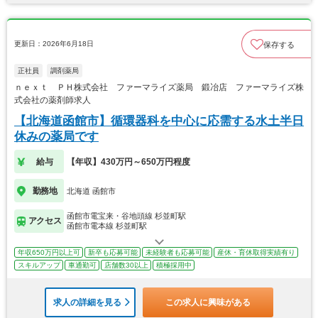
更新日：2026年6月18日
保存する
正社員
調剤薬局
ｎｅｘｔ ＰＨ株式会社 ファーマライズ薬局 鍛冶店 ファーマライズ株
式会社の薬剤師求人
【北海道函館市】循環器科を中心に応需する水土半日
休みの薬局です
給与
【年収】430万円～650万円程度
勤務地
北海道 函館市
函館市電宝来・谷地頭線 杉並町駅
アクセス
函館市電本線 杉並町駅
年収650万円以上可
新卒も応募可能
未経験者も応募可能
産休・育休取得実績有り
スキルアップ
車通勤可
店舗数30以上
積極採用中
求人の詳細を見る
この求人に興味がある