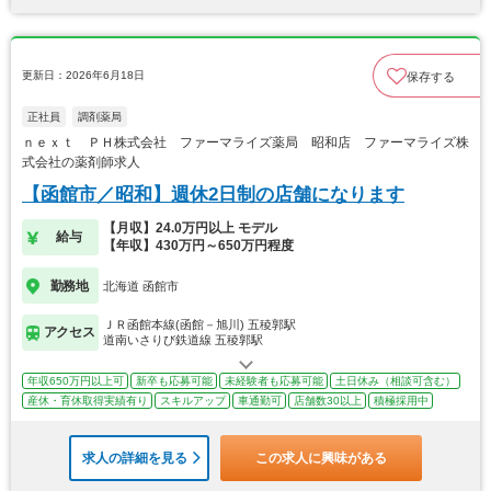
更新日：2026年6月18日
保存する
正社員
調剤薬局
ｎｅｘｔ ＰＨ株式会社 ファーマライズ薬局 昭和店 ファーマライズ株
式会社の薬剤師求人
【函館市／昭和】週休2日制の店舗になります
【月収】24.0万円以上 モデル
給与
【年収】430万円～650万円程度
勤務地
北海道 函館市
ＪＲ函館本線(函館－旭川) 五稜郭駅
アクセス
道南いさりび鉄道線 五稜郭駅
年収650万円以上可
新卒も応募可能
未経験者も応募可能
土日休み（相談可含む）
産休・育休取得実績有り
スキルアップ
車通勤可
店舗数30以上
積極採用中
求人の詳細を見る
この求人に興味がある