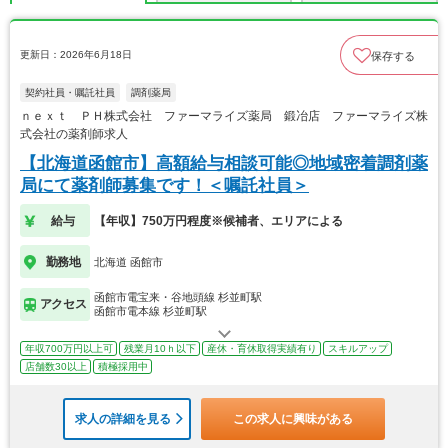
更新日：2026年6月18日
保存する
契約社員・嘱託社員
調剤薬局
ｎｅｘｔ ＰＨ株式会社 ファーマライズ薬局 鍛冶店 ファーマライズ株
式会社の薬剤師求人
【北海道函館市】高額給与相談可能◎地域密着調剤薬
局にて薬剤師募集です！＜嘱託社員＞
給与
【年収】750万円程度※候補者、エリアによる
勤務地
北海道 函館市
函館市電宝来・谷地頭線 杉並町駅
アクセス
函館市電本線 杉並町駅
年収700万円以上可
残業月10ｈ以下
産休・育休取得実績有り
スキルアップ
店舗数30以上
積極採用中
求人の詳細を見る
この求人に興味がある