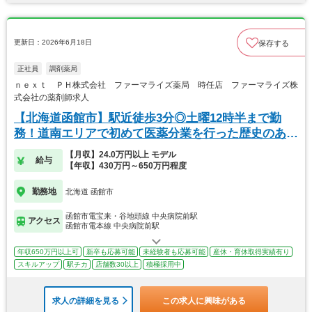
更新日：2026年6月18日
保存する
正社員
調剤薬局
ｎｅｘｔ ＰＨ株式会社 ファーマライズ薬局 時任店 ファーマライズ株
式会社の薬剤師求人
【北海道函館市】駅近徒歩3分◎土曜12時半まで勤
務！道南エリアで初めて医薬分業を行った歴史のある
薬局
【月収】24.0万円以上 モデル
給与
【年収】430万円～650万円程度
勤務地
北海道 函館市
函館市電宝来・谷地頭線 中央病院前駅
アクセス
函館市電本線 中央病院前駅
年収650万円以上可
新卒も応募可能
未経験者も応募可能
産休・育休取得実績有り
スキルアップ
駅チカ
店舗数30以上
積極採用中
求人の詳細を見る
この求人に興味がある