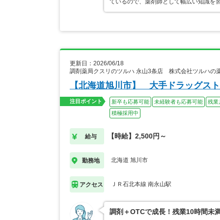
ているので、薬剤師として幅広い知識を
更新日：2026/06/18
調剤薬局クスリのツルハ 永山3条店 株式会社ツルハの
【北海道旭川市】 大手ドラッグスト
注目ポイント
新卒も応募可能
未経験者も応募可能
残業
積極採用中
【時給】2,500円～
給与
北海道 旭川市
勤務地
ＪＲ石北本線 南永山駅
アクセス
調剤＋OTCで成長！残業10時間未