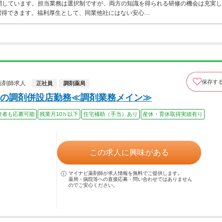
開しています。担当業務は選択制ですが、両方の知識を得られる研修の機会は充実し
習得できます。福利厚生として、同業他社にはない安心…
保存す
薬剤師求人
正社員
調剤薬局
の調剤併設店勤務≪調剤業務メイン≫
験者も応募可能
残業月10ｈ以下
住宅補助（手当）あり
産休・育休取得実績有り
この求人に興味がある
マイナビ薬剤師が求人情報を無料でご提供します。
薬局・病院等への直接応募・問い合わせではありません
のでご安心ください。