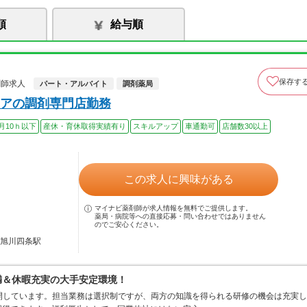
順
給与順
保存す
剤師求人
パート・アルバイト
調剤薬局
アの調剤専門店勤務
月10ｈ以下
産休・育休取得実績有り
スキルアップ
車通勤可
店舗数30以上
この求人に興味がある
マイナビ薬剤師が求人情報を無料でご提供します。
薬局・病院等への直接応募・問い合わせではありません
のでご安心ください。
 旭川四条駅
満＆休暇充実の大手安定環境！
開しています。担当業務は選択制ですが、両方の知識を得られる研修の機会は充実し