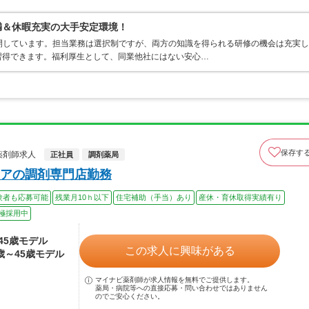
満＆休暇充実の大手安定環境！
開しています。担当業務は選択制ですが、両方の知識を得られる研修の機会は充実し
習得できます。福利厚生として、同業他社にはない安心…
保存す
薬剤師求人
正社員
調剤薬局
アの調剤専門店勤務
験者も応募可能
残業月10ｈ以下
住宅補助（手当）あり
産休・育休取得実績有り
極採用中
～45歳モデル
この求人に興味がある
4歳～45歳モデル
マイナビ薬剤師が求人情報を無料でご提供します。
薬局・病院等への直接応募・問い合わせではありません
のでご安心ください。