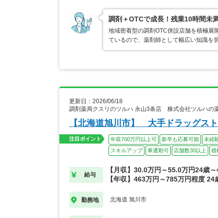
調剤＋OTCで成長！残業10時間未
地域密着型の調剤OTC併設店舗を積極展
ているので、薬剤師として幅広い知識を
更新日：2026/06/18
調剤薬局クスリのツルハ 永山3条店 株式会社ツルハの
【北海道旭川市】 大手ドラッグスト
注目ポイント
年収700万円以上可
新卒も応募可能
未経
スキルアップ
車通勤可
店舗数30以上
積
【月収】30.0万円～55.0万円24歳
給与
【年収】463万円～785万円程度 2
北海道 旭川市
勤務地