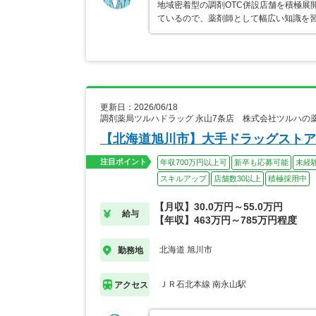
地域密着型の調剤OTC併設店舗を積極展
ているので、薬剤師として幅広い知識を
更新日：2026/06/18
調剤薬局ツルハドラッグ 永山7条店 株式会社ツルハの
【北海道旭川市】大手ドラッグストア
注目ポイント
年収700万円以上可
新卒も応募可能
未経
スキルアップ
店舗数30以上
積極採用中
【月収】30.0万円～55.0万円
給与
【年収】463万円～785万円程度
北海道 旭川市
勤務地
ＪＲ石北本線 南永山駅
アクセス