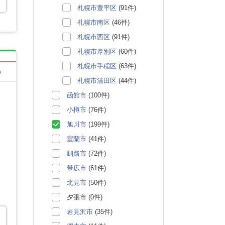
札幌市豊平区
(91件)
札幌市南区
(46件)
札幌市西区
(91件)
札幌市厚別区
(60件)
札幌市手稲区
(63件)
る
札幌市清田区
(44件)
函館市
(100件)
小樽市
(76件)
旭川市
(199件)
室蘭市
(41件)
釧路市
(72件)
帯広市
(61件)
北見市
(50件)
夕張市 (0件)
岩見沢市
(35件)