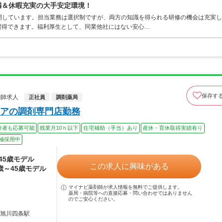
満＆休暇充実の大手安定環境！
開しています。担当業務は選択制ですが、両方の知識を得られる研修の機会は充実し
習得できます。福利厚生として、同業他社にはない安心…
保存す
剤師求人
正社員
調剤薬局
アの調剤専門店勤務
験者も応募可能
残業月10ｈ以下
住宅補助（手当）あり
産休・育休取得実績有り
極採用中
～45歳モデル
この求人に興味がある
4歳～45歳モデル
マイナビ薬剤師が求人情報を無料でご提供します。
薬局・病院等への直接応募・問い合わせではありません
のでご安心ください。
 旭川四条駅