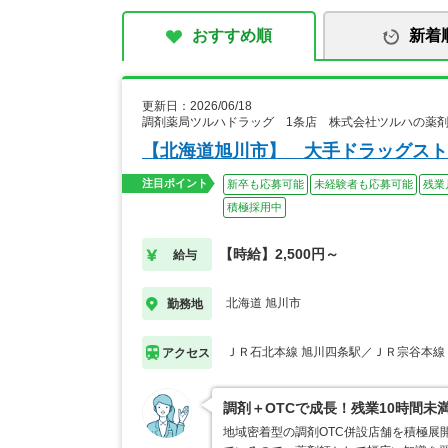
おすすめ順
新着
更新日：2026/06/18
調剤薬局ツルハドラッグ 1条店 株式会社ツルハの薬
【北海道旭川市】 大手ドラッグスト
注目ポイント
新卒も応募可能
未経験者も応募可能
残業
積極採用中
【時給】2,500円～
給与
北海道 旭川市
勤務地
ＪＲ石北本線 旭川四条駅／ＪＲ宗谷本線
アクセス
調剤＋OTCで成長！残業10時間未
地域密着型の調剤OTC併設店舗を積極展