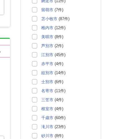
網走市
(11件)
留萌市
(7件)
苫小牧市
(87件)
稚内市
(12件)
美唄市
(8件)
芦別市
(2件)
る
江別市
(45件)
赤平市
(4件)
紋別市
(14件)
士別市
(6件)
名寄市
(11件)
三笠市
(4件)
根室市
(4件)
千歳市
(60件)
滝川市
(23件)
砂川市
(8件)