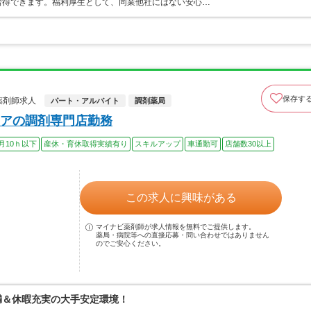
習得できます。福利厚生として、同業他社にはない安心…
保存す
薬剤師求人
パート・アルバイト
調剤薬局
アの調剤専門店勤務
月10ｈ以下
産休・育休取得実績有り
スキルアップ
車通勤可
店舗数30以上
この求人に興味がある
マイナビ薬剤師が求人情報を無料でご提供します。
薬局・病院等への直接応募・問い合わせではありません
のでご安心ください。
満＆休暇充実の大手安定環境！