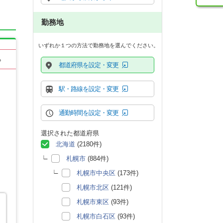
勤務地
いずれか１つの方法で勤務地を選んでください。
る
都道府県を設定・変更
駅・路線を設定・変更
通勤時間を設定・変更
選択された都道府県
北海道
(2180件)
札幌市
(884件)
札幌市中央区
(173件)
札幌市北区
(121件)
札幌市東区
(93件)
札幌市白石区
(93件)