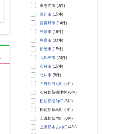
歌志内市 (0件)
深川市
(15件)
富良野市
(14件)
登別市
(19件)
恵庭市
(33件)
伊達市
(15件)
北広島市
(20件)
る
石狩市
(15件)
北斗市
(8件)
石狩郡当別町
(5件)
石狩郡新篠津村 (0件)
松前郡松前町
(3件)
松前郡福島町 (0件)
上磯郡知内町 (0件)
上磯郡木古内町
(4件)