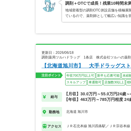
調剤＋OTCで成長！残業10時間未
地域密着型の調剤OTC併設店舗を積極展
ているので、薬剤師として幅広い知識を
更新日：2026/06/18
調剤薬局ツルハドラッグ 1条店 株式会社ツルハの薬
【北海道旭川市】 大手ドラッグスト
注目ポイント
年収700万円以上可
新卒も応募可能
未経
スキルアップ
車通勤可
店舗数30以上
積
【月収】30.0万円～55.0万円24歳
給与
【年収】463万円～785万円程度 2
北海道 旭川市
勤務地
ＪＲ石北本線 旭川四条駅／ＪＲ宗谷本線
アクセス