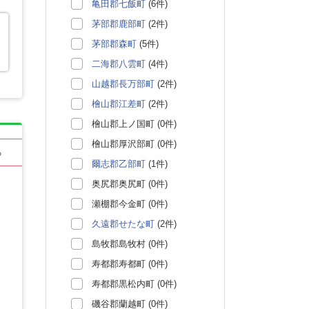
亀田郡七飯町
(6件)
茅部郡鹿部町
(2件)
茅部郡森町
(5件)
二海郡八雲町
(4件)
山越郡長万部町
(2件)
檜山郡江差町
(2件)
檜山郡上ノ国町 (0件)
檜山郡厚沢部町 (0件)
る
爾志郡乙部町
(1件)
奥尻郡奥尻町 (0件)
瀬棚郡今金町 (0件)
久遠郡せたな町
(2件)
島牧郡島牧村 (0件)
寿都郡寿都町 (0件)
寿都郡黒松内町 (0件)
磯谷郡蘭越町 (0件)