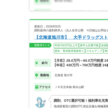
更新日：2026/03/25
調剤薬局の薬剤師求人（法人名非公開 ※詳細はお問合
【北海道旭川市】 大手ドラッグスト
注目ポイント
年収700万円以上可
新卒も応募可能
未経
産休・育休取得実績有り
スキルアップ
車
【月収】28.0万円～60.0万円程度 
給与
【年収】430万円～700万円程度 2
北海道 旭川市
勤務地
ＪＲ石北本線 南永山駅
アクセス
調剤、OTC選択可能！福利厚生充
地域密着型の調剤OTC併設店舗を積極展