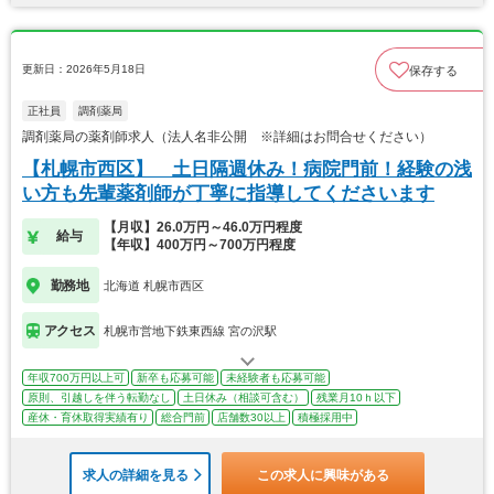
更新日：2026年5月18日
保存する
正社員
調剤薬局
調剤薬局の薬剤師求人（法人名非公開 ※詳細はお問合せください）
【札幌市西区】 土日隔週休み！病院門前！経験の浅
い方も先輩薬剤師が丁寧に指導してくださいます
【月収】26.0万円～46.0万円程度
給与
【年収】400万円～700万円程度
勤務地
北海道 札幌市西区
アクセス
札幌市営地下鉄東西線 宮の沢駅
年収700万円以上可
新卒も応募可能
未経験者も応募可能
原則、引越しを伴う転勤なし
土日休み（相談可含む）
残業月10ｈ以下
産休・育休取得実績有り
総合門前
店舗数30以上
積極採用中
求人の詳細を見る
この求人に興味がある