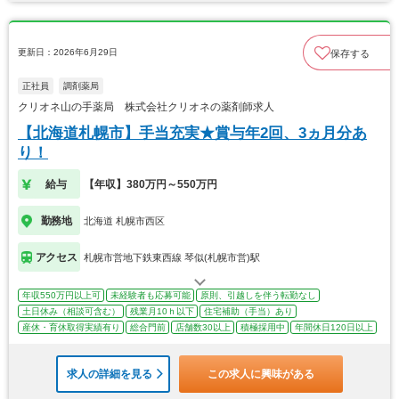
更新日：2026年6月29日
保存する
正社員
調剤薬局
クリオネ山の手薬局 株式会社クリオネの薬剤師求人
【北海道札幌市】手当充実★賞与年2回、3ヵ月分あ
り！
給与
【年収】380万円～550万円
勤務地
北海道 札幌市西区
アクセス
札幌市営地下鉄東西線 琴似(札幌市営)駅
年収550万円以上可
未経験者も応募可能
原則、引越しを伴う転勤なし
土日休み（相談可含む）
残業月10ｈ以下
住宅補助（手当）あり
産休・育休取得実績有り
総合門前
店舗数30以上
積極採用中
年間休日120日以上
求人の詳細を見る
この求人に興味がある