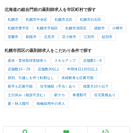
北海道の総合門前の薬剤師求人を市区町村で探す
札幌市
札幌市中央区
札幌市北区
札幌市白石区
札幌市豊平区
札幌市手稲区
札幌市清田区
函館市
小樽市
室蘭市
釧路市
北見市
苫小牧市
江別市
紋別市
札幌市西区の薬剤師求人をこだわり条件で探す
産休・育休取得実績有り
スキルアップ
店舗数1～9
店舗数10～29
店舗数30以上
年間休日120日以上
原則、引越しを伴う転勤なし
未経験者も応募可能
新卒も応募可能
住宅補助（手当）あり
残業月10ｈ以下
土日休み（相談可含む）
駅チカ
車通勤可
在宅業務あり
夏～秋入職可
積極採用中の求人