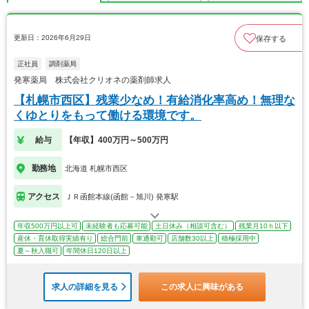
更新日：2026年6月29日
保存する
正社員
調剤薬局
発寒薬局 株式会社クリオネの薬剤師求人
【札幌市西区】残業少なめ！有給消化率高め！無理な
くゆとりをもって働ける環境です。
給与
【年収】400万円～500万円
勤務地
北海道 札幌市西区
アクセス
ＪＲ函館本線(函館－旭川) 発寒駅
年収500万円以上可
未経験者も応募可能
土日休み（相談可含む）
残業月10ｈ以下
産休・育休取得実績有り
総合門前
車通勤可
店舗数30以上
積極採用中
夏～秋入職可
年間休日120日以上
求人の詳細を見る
この求人に興味がある