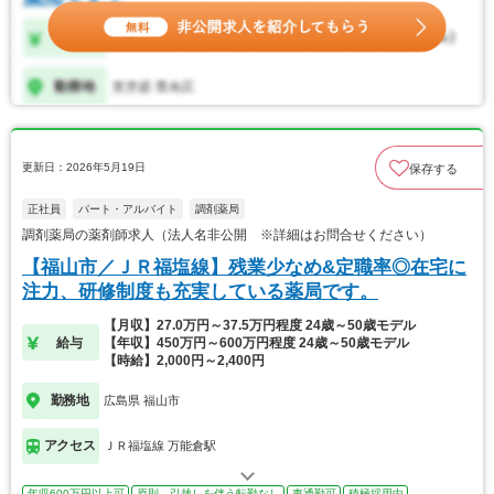
更新日：2026年5月19日
保存する
正社員
パート・アルバイト
調剤薬局
調剤薬局の薬剤師求人（法人名非公開 ※詳細はお問合せください）
【福山市／ＪＲ福塩線】残業少なめ&定職率◎在宅に
注力、研修制度も充実している薬局です。
【月収】27.0万円～37.5万円程度 24歳～50歳モデル
給与
【年収】450万円～600万円程度 24歳～50歳モデル
【時給】2,000円～2,400円
勤務地
広島県 福山市
アクセス
ＪＲ福塩線 万能倉駅
年収600万円以上可
原則、引越しを伴う転勤なし
車通勤可
積極採用中