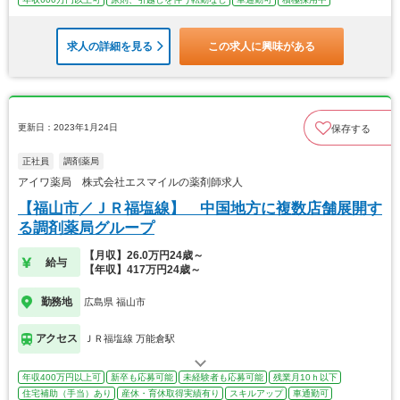
求人の詳細を見る
この求人に興味がある
更新日：2023年1月24日
保存する
正社員
調剤薬局
アイワ薬局 株式会社エスマイルの薬剤師求人
【福山市／ＪＲ福塩線】 中国地方に複数店舗展開す
る調剤薬局グループ
【月収】26.0万円24歳～
給与
【年収】417万円24歳～
勤務地
広島県 福山市
アクセス
ＪＲ福塩線 万能倉駅
年収400万円以上可
新卒も応募可能
未経験者も応募可能
残業月10ｈ以下
住宅補助（手当）あり
産休・育休取得実績有り
スキルアップ
車通勤可