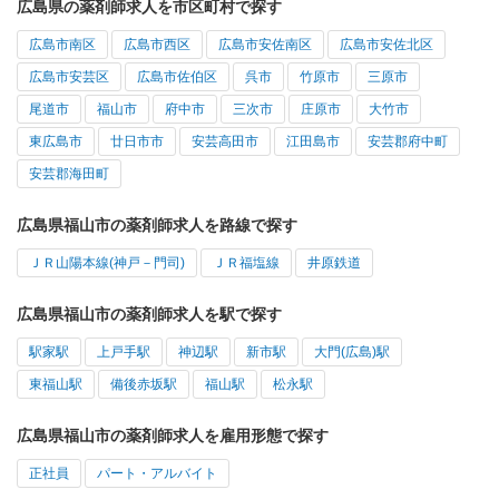
広島県の薬剤師求人を市区町村で探す
広島市南区
広島市西区
広島市安佐南区
広島市安佐北区
広島市安芸区
広島市佐伯区
呉市
竹原市
三原市
尾道市
福山市
府中市
三次市
庄原市
大竹市
東広島市
廿日市市
安芸高田市
江田島市
安芸郡府中町
安芸郡海田町
広島県福山市の薬剤師求人を路線で探す
ＪＲ山陽本線(神戸－門司)
ＪＲ福塩線
井原鉄道
広島県福山市の薬剤師求人を駅で探す
駅家駅
上戸手駅
神辺駅
新市駅
大門(広島)駅
東福山駅
備後赤坂駅
福山駅
松永駅
広島県福山市の薬剤師求人を雇用形態で探す
正社員
パート・アルバイト