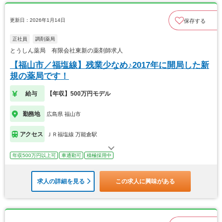
更新日：2026年1月14日
保存する
正社員
調剤薬局
とうしん薬局 有限会社東新の薬剤師求人
【福山市／福塩線】残業少なめ♪2017年に開局した新
規の薬局です！
給与
【年収】500万円モデル
勤務地
広島県 福山市
アクセス
ＪＲ福塩線 万能倉駅
年収500万円以上可
車通勤可
積極採用中
求人の詳細を見る
この求人に興味がある