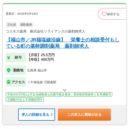
更新日：2026年6月18日
保存する
正社員
調剤薬局
コスモス薬局 株式会社リライアンスの薬剤師求人
【福山市／JR福塩線沿線】 栄養士の相談受付もし
ている町の基幹調剤薬局 薬剤師求人
【月収】25.5万円
給与
【年収】400万円
勤務地
広島県 福山市
アクセス
ＪＲ福塩線 万能倉駅
年収400万円以上可
未経験者も応募可能
産休・育休取得実績有り
車通勤可
店舗数30以上
積極採用中
求人の詳細を見る
この求人に興味がある