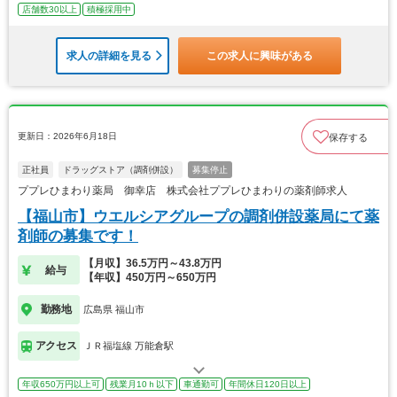
店舗数30以上
積極採用中
求人の詳細を見る
この求人に興味がある
更新日：2026年6月18日
保存する
正社員
ドラッグストア（調剤併設）
募集停止
ププレひまわり薬局 御幸店 株式会社ププレひまわりの薬剤師求人
【福山市】ウエルシアグループの調剤併設薬局にて薬
剤師の募集です！
【月収】36.5万円～43.8万円
給与
【年収】450万円～650万円
勤務地
広島県 福山市
アクセス
ＪＲ福塩線 万能倉駅
年収650万円以上可
残業月10ｈ以下
車通勤可
年間休日120日以上