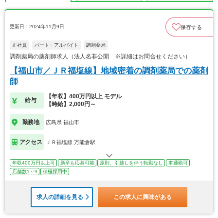
更新日：2024年11月9日
保存する
正社員
パート・アルバイト
調剤薬局
調剤薬局の薬剤師求人（法人名非公開 ※詳細はお問合せください）
【福山市／ＪＲ福塩線】地域密着の調剤薬局での薬剤
師
【年収】400万円以上 モデル
給与
【時給】2,000円～
勤務地
広島県 福山市
アクセス
ＪＲ福塩線 万能倉駅
年収400万円以上可
新卒も応募可能
原則、引越しを伴う転勤なし
車通勤可
店舗数1～9
積極採用中
求人の詳細を見る
この求人に興味がある