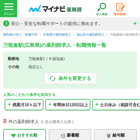
!
安心・安全な転職サポートの提供に努めます。
薬剤師の求人・転職TOP
広島県の薬剤師求人
福山市の薬剤師求人
万能倉駅の薬剤師求
万能倉駅(広島県)の薬剤師求人・転職情報一覧
勤務地
万能倉駅(ＪＲ福塩線)
その他
指定なし
条件を変更する
人気のこだわり条件を追加する
残業月10ｈ以下
年間休日120日以上
土日休み（相談可含
8
件の薬剤師求人
※ 非公開求人を除く
おすすめ順
新着順
給与順