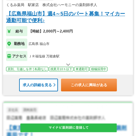
くるみ薬局 駅家店 株式会社ハーモニーの薬剤師求人
【広島県福山市】週4～5日のパート募集！マイカー
通勤可能で便利♪
給与
【時給】2,000円～2,400円
勤務地
広島県 福山市
アクセス
ＪＲ福塩線 万能倉駅
原則、引越しを伴う転勤なし
残業月10ｈ以下
車通勤可
積極採用中
求人の詳細を見る
この求人に興味がある