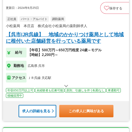
更新日：2024年6月25日
保存する
正社員
パート・アルバイト
調剤薬局
小松薬局 本庄店 株式会社小松薬局の薬剤師求人
【呉市/JR呉線】 地域のかかりつけ薬局として地域
に根付いた店舗経営を行っている薬局です
【年収】500万円～650万円程度 24歳～モデル
給与
【時給】2,200円～
勤務地
広島県 呉市
アクセス
ＪＲ呉線 天応駅
年収650万円以上可
未経験者も応募可能
原則、引越しを伴う転勤なし
車通勤可
積極採用中
求人の詳細を見る
この求人に興味がある