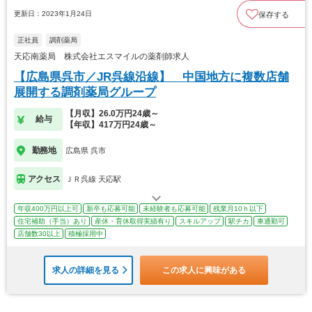
更新日：2023年1月24日
保存する
正社員
調剤薬局
天応南薬局 株式会社エスマイルの薬剤師求人
【広島県呉市／JR呉線沿線】 中国地方に複数店舗
展開する調剤薬局グループ
【月収】26.0万円24歳～
給与
【年収】417万円24歳～
勤務地
広島県 呉市
アクセス
ＪＲ呉線 天応駅
年収400万円以上可
新卒も応募可能
未経験者も応募可能
残業月10ｈ以下
住宅補助（手当）あり
産休・育休取得実績有り
スキルアップ
駅チカ
車通勤可
店舗数30以上
積極採用中
求人の詳細を見る
この求人に興味がある