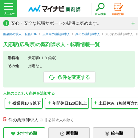
!
安心・安全な転職サポートの提供に努めます。
薬剤師の求人・転職TOP
広島県の薬剤師求人
呉市の薬剤師求人
天応駅の薬剤師求人・
天応駅(広島県)の薬剤師求人・転職情報一覧
勤務地
天応駅(ＪＲ呉線)
その他
指定なし
条件を変更する
人気のこだわり条件を追加する
残業月10ｈ以下
年間休日120日以上
土日休み（相談可含
5
件の薬剤師求人
※ 非公開求人を除く
おすすめ順
新着順
給与順