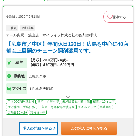
更新日：2026年6月18日
保存する
正社員
調剤薬局
オール薬局 焼山店 マイライフ株式会社の薬剤師求人
【広島市／中区】年間休日120日！広島を中心に40店
舗以上展開のチェーン調剤薬局です。
【月収】28.0万円24歳～
給与
【年収】430万円～600万円
勤務地
広島県 呉市
アクセス
ＪＲ呉線 天応駅
年収600万円以上可
新卒も応募可能
未経験者も応募可能
残業月10ｈ以下
住宅補助（手当）あり
産休・育休取得実績有り
スキルアップ
車通勤可
店舗数10～29
積極採用中
求人の詳細を見る
この求人に興味がある