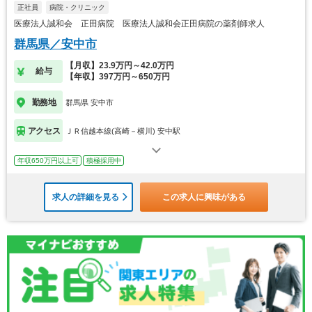
正社員
病院・クリニック
医療法人誠和会 正田病院 医療法人誠和会正田病院の薬剤師求人
群馬県／安中市
【月収】23.9万円～42.0万円
給与
【年収】397万円～650万円
勤務地
群馬県 安中市
アクセス
ＪＲ信越本線(高崎－横川) 安中駅
年収650万円以上可
積極採用中
求人の詳細を見る
この求人に興味がある