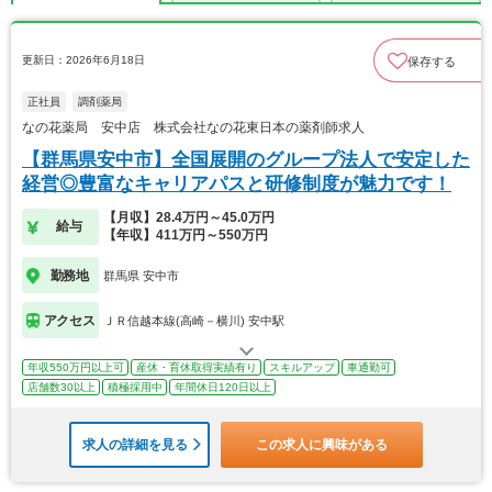
更新日：2026年6月18日
保存する
正社員
調剤薬局
なの花薬局 安中店 株式会社なの花東日本の薬剤師求人
【群馬県安中市】全国展開のグループ法人で安定した
経営◎豊富なキャリアパスと研修制度が魅力です！
【月収】28.4万円～45.0万円
給与
【年収】411万円～550万円
勤務地
群馬県 安中市
アクセス
ＪＲ信越本線(高崎－横川) 安中駅
年収550万円以上可
産休・育休取得実績有り
スキルアップ
車通勤可
店舗数30以上
積極採用中
年間休日120日以上
求人の詳細を見る
この求人に興味がある