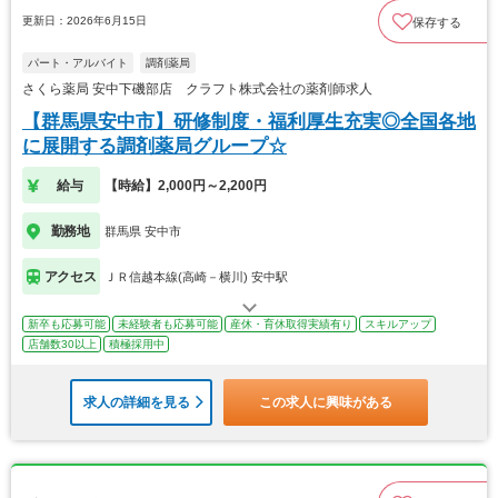
更新日：2026年6月15日
保存する
パート・アルバイト
調剤薬局
さくら薬局 安中下磯部店 クラフト株式会社の薬剤師求人
【群馬県安中市】研修制度・福利厚生充実◎全国各地
に展開する調剤薬局グループ☆
給与
【時給】2,000円～2,200円
勤務地
群馬県 安中市
アクセス
ＪＲ信越本線(高崎－横川) 安中駅
新卒も応募可能
未経験者も応募可能
産休・育休取得実績有り
スキルアップ
店舗数30以上
積極採用中
求人の詳細を見る
この求人に興味がある