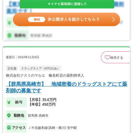
更新日：2024年11月9日
保存する
正社員
ドラッグストア（OTCのみ）
株式会社クスリのマルエ 榛名町店の薬剤師求人
【群馬県高崎市】 地域密着のドラッグストアにて薬
剤師の募集です
【月収】35.0万円
給与
【年収】450万円
勤務地
群馬県 高崎市
アクセス
ＪＲ信越本線(高崎－横川) 安中駅