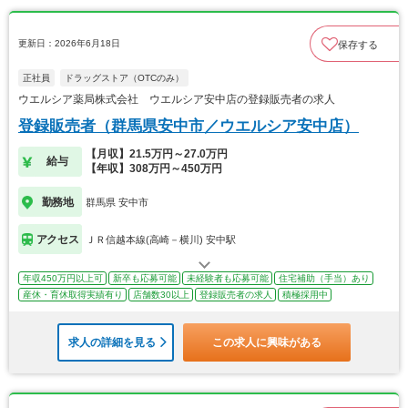
更新日：2026年6月18日
保存する
正社員
ドラッグストア（OTCのみ）
ウエルシア薬局株式会社 ウエルシア安中店の登録販売者の求人
登録販売者（群馬県安中市／ウエルシア安中店）
【月収】21.5万円～27.0万円
給与
【年収】308万円～450万円
勤務地
群馬県 安中市
アクセス
ＪＲ信越本線(高崎－横川) 安中駅
年収450万円以上可
新卒も応募可能
未経験者も応募可能
住宅補助（手当）あり
産休・育休取得実績有り
店舗数30以上
登録販売者の求人
積極採用中
求人の詳細を見る
この求人に興味がある