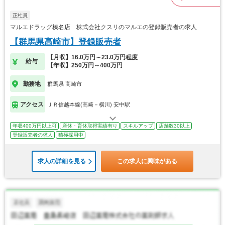
正社員
マルエドラッグ榛名店 株式会社クスリのマルエの登録販売者の求人
【群馬県高崎市】登録販売者
【月収】16.0万円～23.0万円程度
給与
【年収】250万円～400万円
勤務地
群馬県 高崎市
アクセス
ＪＲ信越本線(高崎－横川) 安中駅
年収400万円以上可
産休・育休取得実績有り
スキルアップ
店舗数30以上
登録販売者の求人
積極採用中
求人の詳細を見る
この求人に興味がある