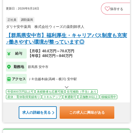
更新日：2026年6月18日
保存する
正社員
調剤薬局
ダリヤ安中薬局 株式会社ウィーズの薬剤師求人
【群馬県安中市】福利厚生・キャリアパス制度も充実
♪働きやすい環境が整っています◎
【月収】40.0万円～70.0万円
給与
【年収】480万円～840万円
勤務地
群馬県 安中市
アクセス
ＪＲ信越本線(高崎－横川) 安中駅
年収800万円以上可
未経験者も応募可能
住宅補助（手当）あり
産休・育休取得実績有り
スキルアップ
車通勤可
店舗数30以上
積極採用中
求人の詳細を見る
この求人に興味がある