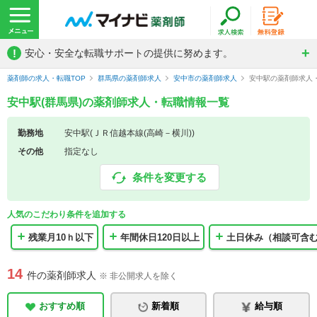
!
安心・安全な転職サポートの提供に努めます。
薬剤師の求人・転職TOP
群馬県の薬剤師求人
安中市の薬剤師求人
安中駅の薬剤師求人
安中駅(群馬県)の薬剤師求人・転職情報一覧
勤務地
安中駅(ＪＲ信越本線(高崎－横川))
その他
指定なし
条件を変更する
人気のこだわり条件を追加する
残業月10ｈ以下
年間休日120日以上
土日休み（相談可含
14
件の薬剤師求人
※ 非公開求人を除く
おすすめ順
新着順
給与順