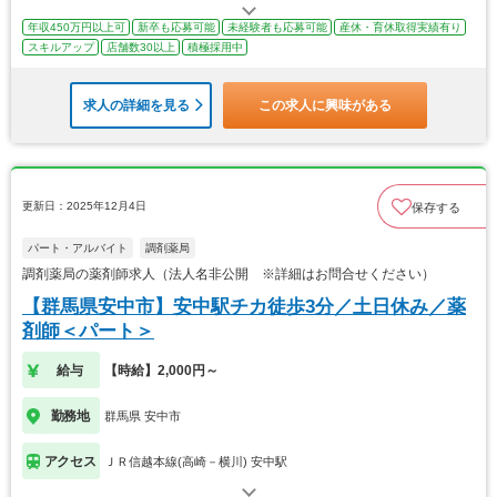
年収450万円以上可
新卒も応募可能
未経験者も応募可能
産休・育休取得実績有り
スキルアップ
店舗数30以上
積極採用中
求人の詳細を見る
この求人に興味がある
更新日：2025年12月4日
保存する
パート・アルバイト
調剤薬局
調剤薬局の薬剤師求人（法人名非公開 ※詳細はお問合せください）
【群馬県安中市】安中駅チカ徒歩3分／土日休み／薬
剤師＜パート＞
給与
【時給】2,000円～
勤務地
群馬県 安中市
アクセス
ＪＲ信越本線(高崎－横川) 安中駅