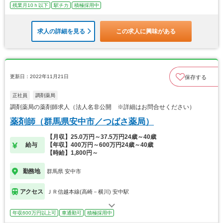
残業月10ｈ以下
駅チカ
積極採用中
求人の詳細を見る
この求人に興味がある
更新日：2022年11月21日
保存する
正社員
調剤薬局
調剤薬局の薬剤師求人（法人名非公開 ※詳細はお問合せください）
薬剤師（群馬県安中市／つばさ薬局）
【月収】25.0万円～37.5万円24歳～40歳
給与
【年収】400万円～600万円24歳～40歳
【時給】1,800円～
勤務地
群馬県 安中市
アクセス
ＪＲ信越本線(高崎－横川) 安中駅
年収600万円以上可
車通勤可
積極採用中