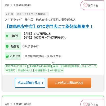
更新日：2026年6月18日
保存する
正社員
ドラッグストア（OTCのみ）
スギドラッグ 安中店 株式会社スギ薬局の薬剤師求人
【群馬県安中市】OTC専門店にて薬剤師募集中！
【月収】27.0万円以上
給与
【年収】400万円～740万円モデル
勤務地
群馬県 安中市
アクセス
ＪＲ信越本線(高崎－横川) 安中駅
年収700万円以上可
未経験者も応募可能
産休・育休取得実績有り
スキルアップ
車通勤可
店舗数30以上
積極採用中
WEB面接OK
求人の詳細を見る
この求人に興味がある
更新日：2025年1月14日
保存する