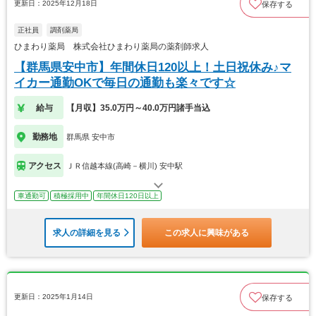
更新日：2025年12月18日
保存する
正社員
調剤薬局
ひまわり薬局 株式会社ひまわり薬局の薬剤師求人
【群馬県安中市】年間休日120以上！土日祝休み♪マ
イカー通勤OKで毎日の通勤も楽々です☆
給与
【月収】35.0万円～40.0万円諸手当込
勤務地
群馬県 安中市
アクセス
ＪＲ信越本線(高崎－横川) 安中駅
車通勤可
積極採用中
年間休日120日以上
求人の詳細を見る
この求人に興味がある
更新日：2025年1月14日
保存する