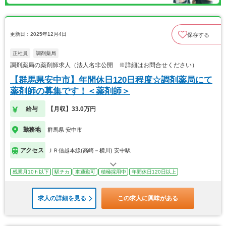
更新日：2025年12月4日
保存する
正社員
調剤薬局
調剤薬局の薬剤師求人（法人名非公開 ※詳細はお問合せください）
【群馬県安中市】年間休日120日程度☆調剤薬局にて
薬剤師の募集です！＜薬剤師＞
給与
【月収】33.0万円
勤務地
群馬県 安中市
アクセス
ＪＲ信越本線(高崎－横川) 安中駅
残業月10ｈ以下
駅チカ
車通勤可
積極採用中
年間休日120日以上
求人の詳細を見る
この求人に興味がある