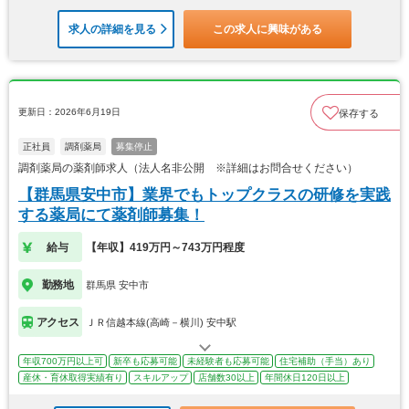
求人の詳細を見る
この求人に興味がある
更新日：2026年6月19日
保存する
正社員
調剤薬局
募集停止
調剤薬局の薬剤師求人（法人名非公開 ※詳細はお問合せください）
【群馬県安中市】業界でもトップクラスの研修を実践
する薬局にて薬剤師募集！
給与
【年収】419万円～743万円程度
勤務地
群馬県 安中市
アクセス
ＪＲ信越本線(高崎－横川) 安中駅
年収700万円以上可
新卒も応募可能
未経験者も応募可能
住宅補助（手当）あり
産休・育休取得実績有り
スキルアップ
店舗数30以上
年間休日120日以上