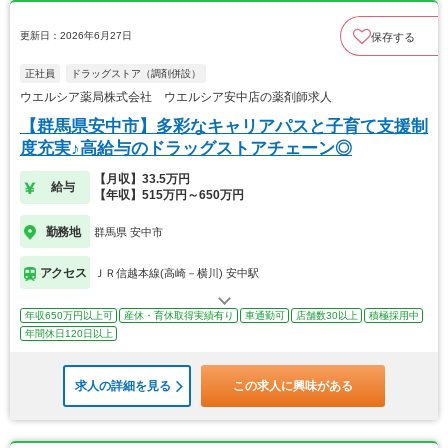
更新日：2026年6月27日
保存する
正社員
ドラッグストア（調剤併設）
ウエルシア薬局株式会社 ウエルシア安中店の薬剤師求人
【群馬県安中市】多彩なキャリアパスと子育て支援制
度充実♪高給与のドラッグストアチェーン◎
【月収】33.5万円
給与
【年収】515万円～650万円
勤務地
群馬県 安中市
アクセス
ＪＲ信越本線(高崎－横川) 安中駅
年収650万円以上可
産休・育休取得実績有り
車通勤可
店舗数30以上
積極採用中
年間休日120日以上
求人の詳細を見る
この求人に興味がある