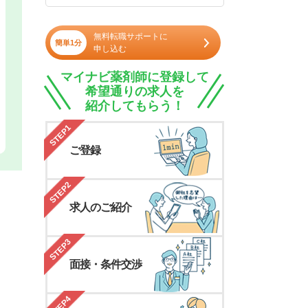
無料転職サポートに
簡単1分
申し込む
マイナビ薬剤師に登録して
希望通りの求人を
紹介してもらう！
STEP1
ご登録
STEP2
求人のご紹介
STEP3
面接・条件交渉
STEP4