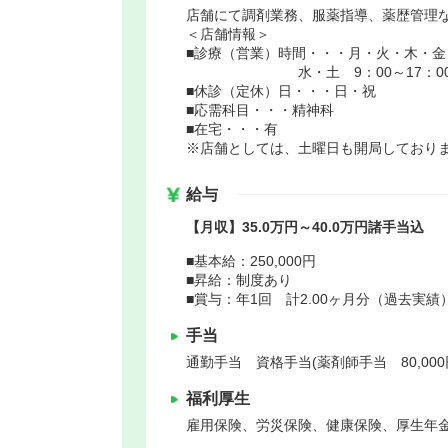
店舗にて調剤業務、服薬指導、薬歴管理
＜店舗情報＞
■診療（営業）時間・・・月・火・木・金 9
水・土 9：00～17：0
■休診（定休）日・・・日・祝
■応需科目・・・精神科
■在宅・・・有
※店舗としては、土曜日も開局しており
給与
【月収】35.0万円～40.0万円諸手当込
■基本給：250,000円
■昇給：制度あり
■賞与：年1回 計2.00ヶ月分（過去実
手当
通勤手当 資格手当(薬剤師手当 80,000
福利厚生
雇用保険、労災保険、健康保険、厚生年