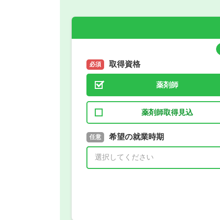
取得資格
必須
薬剤師
薬剤師取得見込
取得予定年
希望の就業時期
必須
任意
年 3月