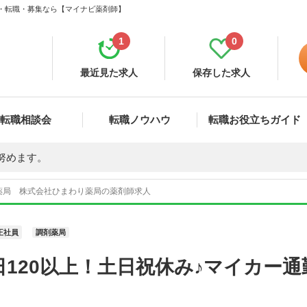
人・転職・募集なら【マイナビ薬剤師】
1
0
最近見た求人
保存した求人
転職相談会
転職ノウハウ
転職お役立ちガイド
努めます。
薬局 株式会社ひまわり薬局の薬剤師求人
正社員
調剤薬局
120以上！土日祝休み♪マイカー通