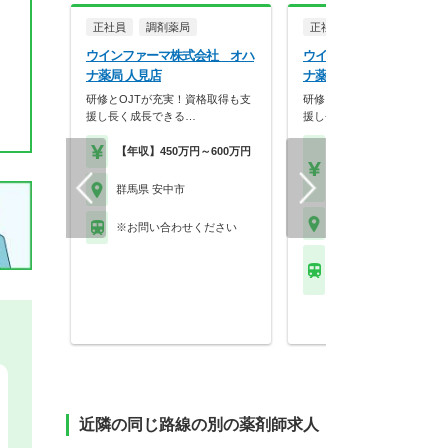
正社員
調剤薬局
正社員
調剤薬局
ウインファーマ株式会社 オハ
ウインファーマ株式会社 
ナ薬局 人見店
ナ薬局 松井田店
研修とOJTが充実！資格取得も支
研修とOJTが充実！資格取得
援し長く成長できる…
援し長く成長できる…
【年収】450万円～600万円
【月収】35.0万円～50.
円24歳～30歳モデル
【年収】450万円～60
群馬県 安中市
群馬県 安中市
※お問い合わせください
ＪＲ信越本線(高崎－横
松井田駅
近隣の同じ路線の別の薬剤師求人