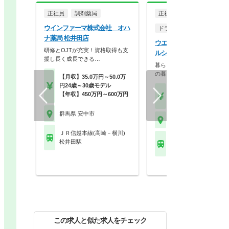
正社員
調剤薬局
正社員
ウインファーマ株式会社 オハ
ドラッグストア（調剤併設
ナ薬局 松井田店
ウエルシア薬局株式会社 
研修とOJTが充実！資格取得も支
ルシア松井田八城店
援し長く成長できる…
暮らしを支える仕事だから、
の暮らしも大切に。業…
【月収】35.0万円～50.0万
円24歳～30歳モデル
【月収】33.5万円
【年収】450万円～600万円
【年収】515万円～65
群馬県 安中市
群馬県 安中市
ＪＲ信越本線(高崎－横川)
ＪＲ信越本線(高崎－横
松井田駅
松井田駅
この求人と似た求人をチェック