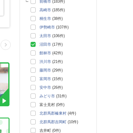
前橋市
(183件)
高崎市
(185件)
桐生市
(38件)
伊勢崎市
(107件)
太田市
(106件)
沼田市
(17件)
館林市
(42件)
渋川市
(21件)
藤岡市
(29件)
富岡市
(15件)
安中市
(26件)
みどり市
(31件)
富士見村 (0件)
北群馬郡榛東村
(4件)
北群馬郡吉岡町
(10件)
吉井町 (0件)