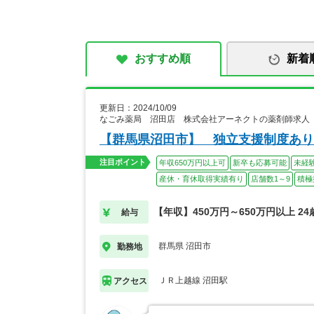
おすすめ順
新着
更新日：2024/10/09
なごみ薬局 沼田店 株式会社アーネクトの薬剤師求人
【群馬県沼田市】 独立支援制度あり
注目ポイント
年収650万円以上可
新卒も応募可能
未経
産休・育休取得実績有り
店舗数1～9
積極
【年収】450万円～650万円以上 2
給与
群馬県 沼田市
勤務地
ＪＲ上越線 沼田駅
アクセス