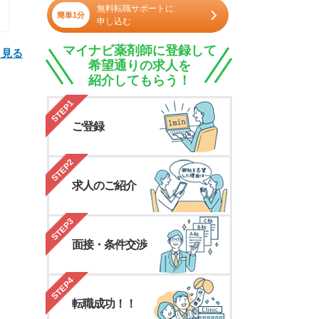
無料転職サポートに
簡単1分
申し込む
マイナビ薬剤師に登録して
と見る
希望通りの求人を
紹介してもらう！
STEP1
ご登録
STEP2
求人のご紹介
STEP3
面接・条件交渉
STEP4
転職成功！！