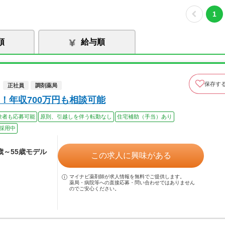
1
順
給与順
保存す
正社員
調剤薬局
！年収700万円も相談可能
験者も応募可能
原則、引越しを伴う転勤なし
住宅補助（手当）あり
採用中
4歳～55歳モデル
この求人に興味がある
マイナビ薬剤師が求人情報を無料でご提供します。
薬局・病院等への直接応募・問い合わせではありません
のでご安心ください。