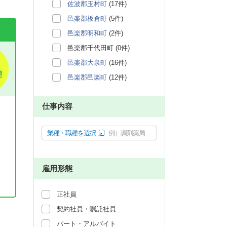
佐波郡玉村町
(17件)
邑楽郡板倉町
(5件)
邑楽郡明和町
(2件)
邑楽郡千代田町 (0件)
邑楽郡大泉町
(16件)
邑楽郡邑楽町
(12件)
仕事内容
業種・職種を選択
例）調剤薬局
雇用形態
正社員
。
契約社員・嘱託社員
パート・アルバイト