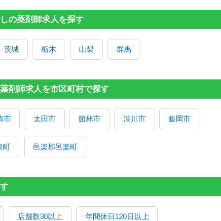
しの薬剤師求人を探す
茨城
栃木
山梨
群馬
薬剤師求人を市区町村で探す
崎市
太田市
館林市
渋川市
藤岡市
泉町
邑楽郡邑楽町
す
店舗数30以上
年間休日120日以上