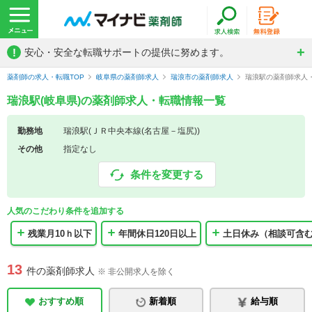
!
安心・安全な転職サポートの提供に努めます。
薬剤師の求人・転職TOP
岐阜県の薬剤師求人
瑞浪市の薬剤師求人
瑞浪駅の薬剤師求人
瑞浪駅(岐阜県)の薬剤師求人・転職情報一覧
勤務地
瑞浪駅(ＪＲ中央本線(名古屋－塩尻))
その他
指定なし
条件を変更する
人気のこだわり条件を追加する
残業月10ｈ以下
年間休日120日以上
土日休み（相談可含
13
件の薬剤師求人
※ 非公開求人を除く
おすすめ順
新着順
給与順