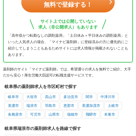
無料で登録する！
サイト上では公開していない
求人（非公開求人）もあります
「高年収かつ転勤なしの調剤薬局」「土日休み＋平日休みの調剤薬局」と
いった人気求人の場合、「マイナビ薬剤師」に登録済みの方に優先的にご
紹介してしまうこともあるためサイトには求人情報が掲載されないことも
あります。
薬剤師のサイト「マイナビ薬剤師」では、希望通りの求人を無料でご紹介。大手
だから安心！厚生労働大臣認可の転職支援サービスです。
岐阜県の薬剤師求人を市区町村で探す
岐阜市
大垣市
高山市
多治見市
関市
中津川市
美濃市
瑞浪市
羽島市
恵那市
美濃加茂市
土岐市
各務原市
可児市
山県市
瑞穂市
飛騨市
本巣市
岐阜県瑞浪市の薬剤師求人を路線で探す