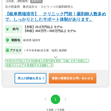
正社員
調剤薬局
募集停止
北小田薬局 株式会社Ｇ・スピリッツの薬剤師求人
【岐阜県瑞浪市】 クリニック門前！薬剤師人数多め
で、しっかりとしたサポート体制があります。
【月収】25.0万円以上 モデル
給与
【年収】450万円～500万円以上 モデル
勤務地
岐阜県 瑞浪市
アクセス
ＪＲ中央本線(名古屋－塩尻) 瑞浪駅
年収500万円以上可
未経験者も応募可能
原則、引越しを伴う転勤なし
残業月10ｈ以下
車通勤可
店舗数1～9
求人の詳細を見る
最新の募集状況を問い合わせる
1
13件／13件