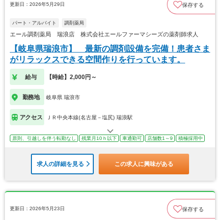
更新日：2026年5月29日
保存する
パート・アルバイト
調剤薬局
エール調剤薬局 瑞浪店 株式会社エールファーマシーズの薬剤師求人
【岐阜県瑞浪市】 最新の調剤設備を完備！患者さま
がリラックスできる空間作りを行っています。
給与
【時給】2,000円～
勤務地
岐阜県 瑞浪市
アクセス
ＪＲ中央本線(名古屋－塩尻) 瑞浪駅
原則、引越しを伴う転勤なし
残業月10ｈ以下
車通勤可
店舗数1～9
積極採用中
求人の詳細を見る
この求人に興味がある
更新日：2026年5月23日
保存する