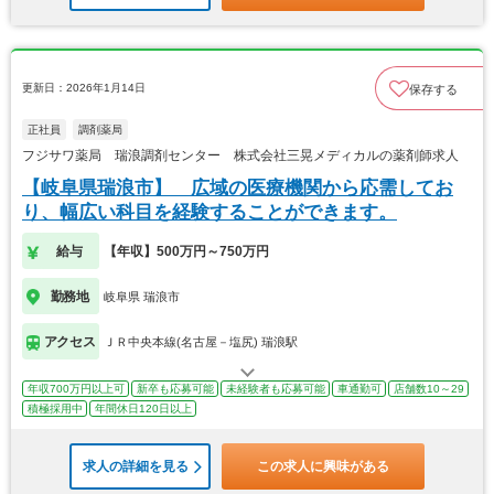
更新日：2026年1月14日
保存する
正社員
調剤薬局
フジサワ薬局 瑞浪調剤センター 株式会社三晃メディカルの薬剤師求人
【岐阜県瑞浪市】 広域の医療機関から応需してお
り、幅広い科目を経験することができます。
給与
【年収】500万円～750万円
勤務地
岐阜県 瑞浪市
アクセス
ＪＲ中央本線(名古屋－塩尻) 瑞浪駅
年収700万円以上可
新卒も応募可能
未経験者も応募可能
車通勤可
店舗数10～29
積極採用中
年間休日120日以上
求人の詳細を見る
この求人に興味がある