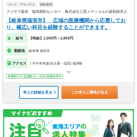
パート・アルバイト
調剤薬局
フジサワ薬局 瑞浪調剤センター 株式会社三晃メディカルの薬剤師求人
【岐阜県瑞浪市】 広域の医療機関から応需してお
り、幅広い科目を経験することができます。
給与
【時給】2,000円～2,800円
勤務地
岐阜県 瑞浪市
アクセス
ＪＲ中央本線(名古屋－塩尻) 瑞浪駅
車通勤可
店舗数10～29
積極採用中
求人の詳細を見る
この求人に興味がある