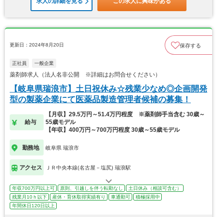
求人の詳細を見る
この求人に興味がある
更新日：2024年8月20日
保存する
正社員
一般企業
薬剤師求人（法人名非公開 ※詳細はお問合せください）
【岐阜県瑞浪市】土日祝休み☆残業少なめ◎企画開発
型の製薬企業にて医薬品製造管理者候補の募集！
【月収】29.5万円～51.4万円程度 ※薬剤師手当含む 30歳～
給与
55歳モデル
【年収】400万円～700万円程度 30歳～55歳モデル
勤務地
岐阜県 瑞浪市
アクセス
ＪＲ中央本線(名古屋－塩尻) 瑞浪駅
年収700万円以上可
原則、引越しを伴う転勤なし
土日休み（相談可含む）
残業月10ｈ以下
産休・育休取得実績有り
車通勤可
積極採用中
年間休日120日以上