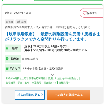
更新日：2026年5月29日
保存する
正社員
調剤薬局
調剤薬局の薬剤師求人（法人名非公開 ※詳細はお問合せください）
【岐阜県瑞浪市】 最新の調剤設備を完備！患者さま
がリラックスできる空間作りを行っています。
【月収】28.0万円以上 24歳～モデル
給与
【年収】550万円～600万円程度 28歳～30歳モデル
勤務地
岐阜県 瑞浪市
アクセス
ＪＲ中央本線(名古屋－塩尻) 瑞浪駅
年収600万円以上可
新卒も応募可能
原則、引越しを伴う転勤なし
住宅補助（手当）あり
車通勤可
店舗数1～9
積極採用中
求人の詳細を見る
この求人に興味がある