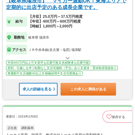
【岐阜県瑞浪市】 マイカー通勤OK！東海エリアで
定期的に出店予定のある成長企業です。
【月収】25.0万円～37.5万円程度
給与
【年収】400万円～600万円程度
【時給】1,800円～2,000円
勤務地
岐阜県 瑞浪市
アクセス
ＪＲ中央本線(名古屋－塩尻) 瑞浪駅
年収600万円以上可
新卒も応募可能
未経験者も応募可能
原則、引越しを伴う転勤なし
住宅補助（手当）あり
産休・育休取得実績有り
車通勤可
店舗数30以上
積極採用中
在宅業務あり
求人の詳細を見る
この求人に興味がある
更新日：2023年2月8日
保存する
正社員
調剤薬局