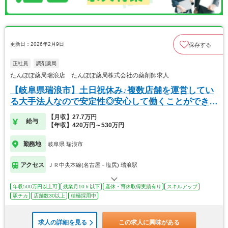
更新日：2026年2月9日
保存する
正社員
調剤薬局
たんぽぽ薬局瑞浪店 たんぽぽ薬局株式会社の薬剤師求人
【岐阜県瑞浪市】土日祝休み♪複数店舗を運営してい
る大手法人なので安定性◎安心して働くことができま
す！
【月収】27.7万円
給与
【年収】420万円～530万円
勤務地
岐阜県 瑞浪市
アクセス
ＪＲ中央本線(名古屋－塩尻) 瑞浪駅
年収500万円以上可
残業月10ｈ以下
産休・育休取得実績有り
スキルアップ
駅チカ
店舗数30以上
積極採用中
求人の詳細を見る
この求人に興味がある