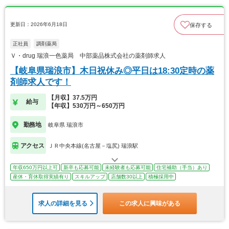
更新日：2026年6月18日
保存する
正社員
調剤薬局
Ｖ・drug 瑞浪一色薬局 中部薬品株式会社の薬剤師求人
【岐阜県瑞浪市】木日祝休み◎平日は18:30定時の薬
剤師求人です！
【月収】37.5万円
給与
【年収】530万円～650万円
勤務地
岐阜県 瑞浪市
アクセス
ＪＲ中央本線(名古屋－塩尻) 瑞浪駅
年収650万円以上可
新卒も応募可能
未経験者も応募可能
住宅補助（手当）あり
産休・育休取得実績有り
スキルアップ
店舗数30以上
積極採用中
求人の詳細を見る
この求人に興味がある