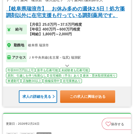
トーカイ薬局 瑞浪店 株式会社トーカイ薬局の薬剤師求人
【岐阜県瑞浪市】 お休み多めの週休2.5日！処方箋
調剤以外に在宅支援も行っている調剤薬局です。
【月収】25.0万円～37.5万円程度
給与
【年収】400万円～600万円程度
【時給】1,800円～2,000円
勤務地
岐阜県 瑞浪市
アクセス
ＪＲ中央本線(名古屋－塩尻) 瑞浪駅
年収600万円以上可
新卒も応募可能
未経験者も応募可能
原則、引越しを伴う転勤なし
住宅補助（手当）あり
産休・育休取得実績有り
車通勤可
店舗数30以上
積極採用中
在宅業務あり
求人の詳細を見る
この求人に興味がある
更新日：2026年2月24日
保存する