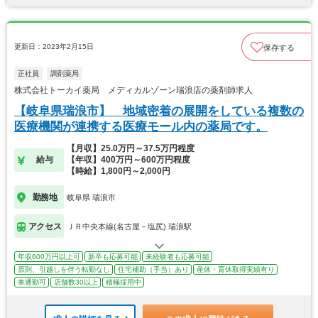
更新日：2023年2月15日
保存する
正社員
調剤薬局
株式会社トーカイ薬局 メディカルゾーン瑞浪店の薬剤師求人
【岐阜県瑞浪市】 地域密着の展開をしている複数の
医療機関が連携する医療モール内の薬局です。
【月収】25.0万円～37.5万円程度
給与
【年収】400万円～600万円程度
【時給】1,800円～2,000円
勤務地
岐阜県 瑞浪市
アクセス
ＪＲ中央本線(名古屋－塩尻) 瑞浪駅
年収600万円以上可
新卒も応募可能
未経験者も応募可能
原則、引越しを伴う転勤なし
住宅補助（手当）あり
産休・育休取得実績有り
車通勤可
店舗数30以上
積極採用中