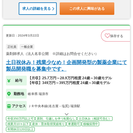
求人の詳細を見る
この求人に興味がある
更新日：2024年3月22日
保存する
正社員
一般企業
薬剤師求人（法人名非公開 ※詳細はお問合せください）
土日祝休み！残業少なめ！企画開発型の製薬企業にて
製品開発職を募集中です。
【月収】25.7万円～28.9万円程度 24歳～30歳モデル
給与
【年収】349万円～395万円程度 24歳～30歳モデル
勤務地
岐阜県 瑞浪市
アクセス
ＪＲ中央本線(名古屋－塩尻) 瑞浪駅
年収350万円以上可
原則、引越しを伴う転勤なし
土日休み（相談可含む）
残業月10ｈ以下
産休・育休取得実績有り
車通勤可
積極採用中
年間休日120日以上