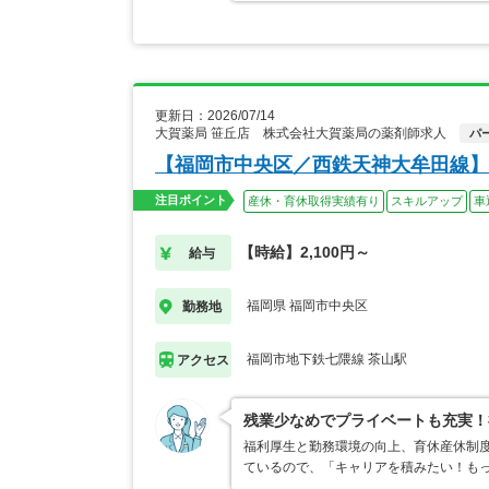
更新日：2026/07/14
大賀薬局 笹丘店 株式会社大賀薬局の薬剤師求人
パ
【福岡市中央区／西鉄天神大牟田線】
注目ポイント
産休・育休取得実績有り
スキルアップ
車
【時給】2,100円～
給与
福岡県 福岡市中央区
勤務地
福岡市地下鉄七隈線 茶山駅
アクセス
残業少なめでプライベートも充実！
福利厚生と勤務環境の向上、育休産休制
ているので、「キャリアを積みたい！も