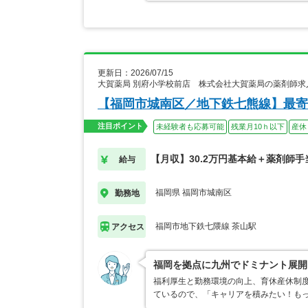
更新日：2026/07/15
大賀薬局 別府小学校前店 株式会社大賀薬局の薬剤師求
【福岡市城南区／地下鉄七熊線】最寄
注目ポイント
未経験者も応募可能
残業月10ｈ以下
産休
【月収】30.2万円基本給＋薬剤師手
給与
福岡県 福岡市城南区
勤務地
福岡市地下鉄七隈線 茶山駅
アクセス
福岡を拠点に九州でドミナント展開
福利厚生と勤務環境の向上、育休産休制
ているので、「キャリアを積みたい！も