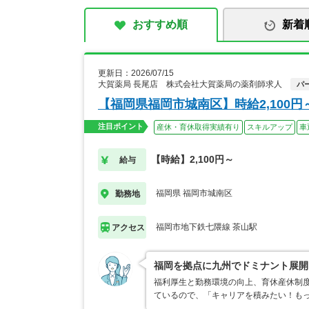
おすすめ順
新着
更新日：2026/07/15
大賀薬局 長尾店 株式会社大賀薬局の薬剤師求人
パ
【福岡県福岡市城南区】時給2,100
注目ポイント
産休・育休取得実績有り
スキルアップ
車
【時給】2,100円～
給与
福岡県 福岡市城南区
勤務地
福岡市地下鉄七隈線 茶山駅
アクセス
福岡を拠点に九州でドミナント展開
福利厚生と勤務環境の向上、育休産休制
ているので、「キャリアを積みたい！も