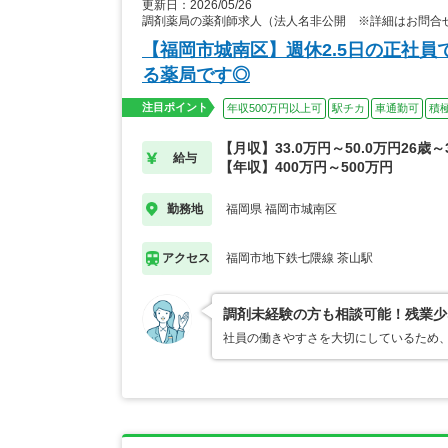
更新日：2026/05/26
調剤薬局の薬剤師求人（法人名非公開 ※詳細はお問合
【福岡市城南区】週休2.5日の正社
る薬局です◎
注目ポイント
年収500万円以上可
駅チカ
車通勤可
積
【月収】33.0万円～50.0万円26歳～
給与
【年収】400万円～500万円
福岡県 福岡市城南区
勤務地
福岡市地下鉄七隈線 茶山駅
アクセス
調剤未経験の方も相談可能！残業少
社員の働きやすさを大切にしているため