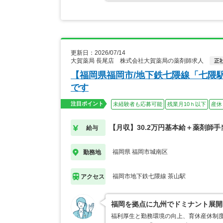
更新日：2026/07/14
大賀薬局 長尾店 株式会社大賀薬局の薬剤師求人
正
【福岡県福岡市/地下鉄七隈線「七隈
です
注目ポイント
未経験者も応募可能
残業月10ｈ以下
産休
【月収】30.2万円基本給＋薬剤師手
給与
福岡県 福岡市城南区
勤務地
福岡市地下鉄七隈線 茶山駅
アクセス
福岡を拠点に九州でドミナント展開
福利厚生と勤務環境の向上、育休産休制