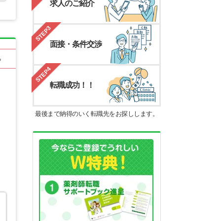
求人のご紹介
STEP3
面接・条件交渉
る
STEP4
転職成功！！
最後まで納得のいく転職先をお探しします。