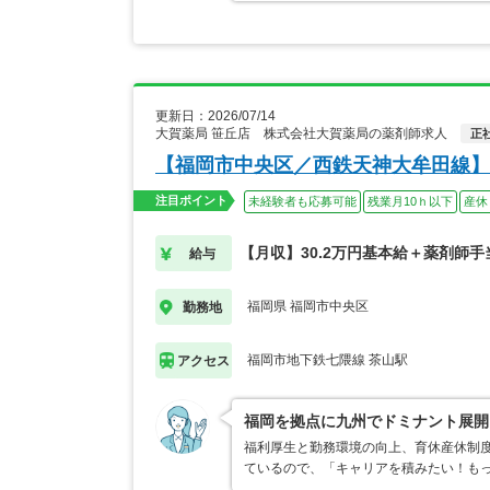
更新日：2026/07/14
大賀薬局 笹丘店 株式会社大賀薬局の薬剤師求人
正
【福岡市中央区／西鉄天神大牟田線】
注目ポイント
未経験者も応募可能
残業月10ｈ以下
産休
【月収】30.2万円基本給＋薬剤師手
給与
福岡県 福岡市中央区
勤務地
福岡市地下鉄七隈線 茶山駅
アクセス
福岡を拠点に九州でドミナント展開
福利厚生と勤務環境の向上、育休産休制
ているので、「キャリアを積みたい！も