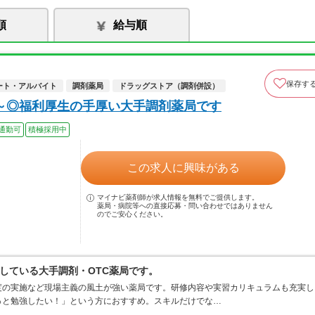
順
給与順
保存す
ート・アルバイト
調剤薬局
ドラッグストア（調剤併設）
円～◎福利厚生の手厚い大手調剤薬局です
通勤可
積極採用中
この求人に興味がある
マイナビ薬剤師が求人情報を無料でご提供します。
薬局・病院等への直接応募・問い合わせではありません
のでご安心ください。
している大手調剤・OTC薬局です。
度の実施など現場主義の風土が強い薬局です。研修内容や実習カリキュラムも充実し
っと勉強したい！」という方におすすめ。スキルだけでな…