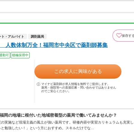
保存す
ート・アルバイト
調剤薬局
 人数体制万全！福岡市中央区で薬剤師募集
通勤可
積極採用中
この求人に興味がある
マイナビ薬剤師が求人情報を無料でご提供します。
薬局・病院等への直接応募・問い合わせではありません
のでご安心ください。
福岡の地場に根付いた地域密着型の薬局で働いてみませんか？
度の実施など現場主義の風土が強い薬局です。研修内容や実習カリキュラムも充実し
っと勉強したい！」という方におすすめ。スキルだけでな…