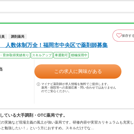
保存す
社員
調剤薬局
 人数体制万全！福岡市中央区で薬剤師募集
・育休取得実績有り
スキルアップ
車通勤可
積極採用中
当
この求人に興味がある
マイナビ薬剤師が求人情報を無料でご提供します。
薬局・病院等への直接応募・問い合わせではありません
のでご安心ください。
している大手調剤・OTC薬局です。
度の実施など現場主義の風土が強い薬局です。研修内容や実習カリキュラムも充実し
っと勉強したい！」という方におすすめ。スキルだけでな…