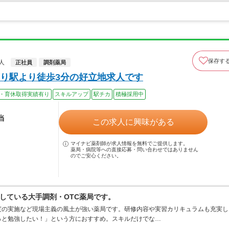
保存す
人
正社員
調剤薬局
り駅より徒歩3分の好立地求人です
・育休取得実績有り
スキルアップ
駅チカ
積極採用中
当
この求人に興味がある
マイナビ薬剤師が求人情報を無料でご提供します。
薬局・病院等への直接応募・問い合わせではありません
のでご安心ください。
している大手調剤・OTC薬局です。
度の実施など現場主義の風土が強い薬局です。研修内容や実習カリキュラムも充実し
っと勉強したい！」という方におすすめ。スキルだけでな…