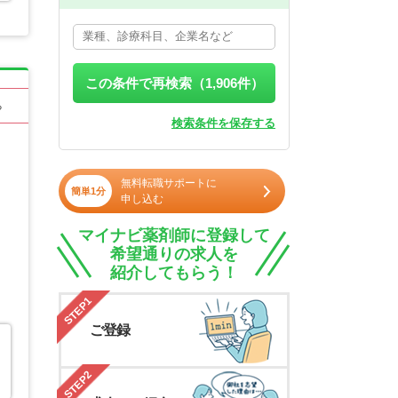
この条件で再検索（
1,906
件）
る
検索条件を保存する
無料転職サポートに
簡単1分
申し込む
マイナビ薬剤師に登録して
希望通りの求人を
紹介してもらう！
STEP1
ご登録
STEP2