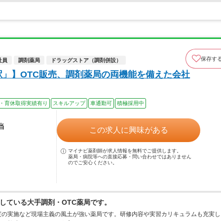
保存す
社員
調剤薬局
ドラッグストア（調剤併設）
駅」】OTC販売、調剤薬局の両機能を備えた会社
・育休取得実績有り
スキルアップ
車通勤可
積極採用中
当
この求人に興味がある
マイナビ薬剤師が求人情報を無料でご提供します。
薬局・病院等への直接応募・問い合わせではありません
のでご安心ください。
している大手調剤・OTC薬局です。
度の実施など現場主義の風土が強い薬局です。研修内容や実習カリキュラムも充実し