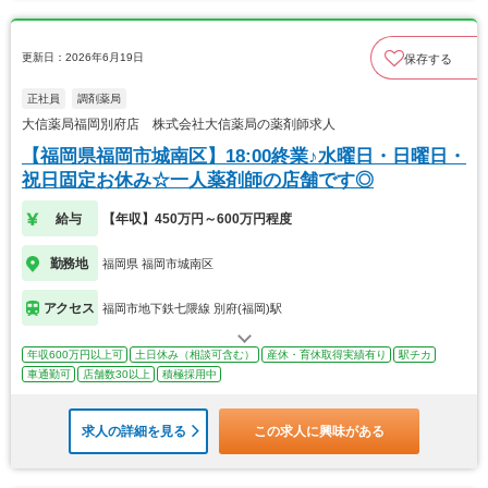
更新日：2026年6月19日
保存する
正社員
調剤薬局
大信薬局福岡別府店 株式会社大信薬局の薬剤師求人
【福岡県福岡市城南区】18:00終業♪水曜日・日曜日・
祝日固定お休み☆一人薬剤師の店舗です◎
給与
【年収】450万円～600万円程度
勤務地
福岡県 福岡市城南区
アクセス
福岡市地下鉄七隈線 別府(福岡)駅
年収600万円以上可
土日休み（相談可含む）
産休・育休取得実績有り
駅チカ
車通勤可
店舗数30以上
積極採用中
求人の詳細を見る
この求人に興味がある