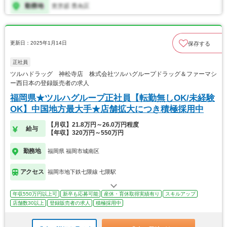
更新日：2025年1月14日
保存する
正社員
ツルハドラッグ 神松寺店 株式会社ツルハグループドラッグ＆ファーマシ
ー西日本の登録販売者の求人
福岡県★ツルハグループ正社員【転勤無しOK/未経験
OK】中国地方最大手★店舗拡大につき積極採用中
【月収】21.8万円～26.0万円程度
給与
【年収】320万円～550万円
勤務地
福岡県 福岡市城南区
アクセス
福岡市地下鉄七隈線 七隈駅
年収550万円以上可
新卒も応募可能
産休・育休取得実績有り
スキルアップ
店舗数30以上
登録販売者の求人
積極採用中