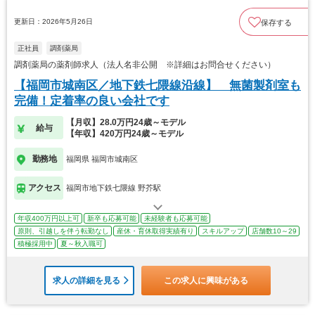
更新日：2026年5月26日
保存する
正社員
調剤薬局
調剤薬局の薬剤師求人（法人名非公開 ※詳細はお問合せください）
【福岡市城南区／地下鉄七隈線沿線】 無菌製剤室も
完備！定着率の良い会社です
【月収】28.0万円24歳～モデル
給与
【年収】420万円24歳～モデル
勤務地
福岡県 福岡市城南区
アクセス
福岡市地下鉄七隈線 野芥駅
年収400万円以上可
新卒も応募可能
未経験者も応募可能
原則、引越しを伴う転勤なし
産休・育休取得実績有り
スキルアップ
店舗数10～29
積極採用中
夏～秋入職可
求人の詳細を見る
この求人に興味がある