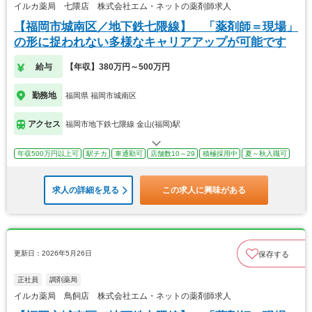
イルカ薬局 七隈店 株式会社エム・ネットの薬剤師求人
【福岡市城南区／地下鉄七隈線】 「薬剤師＝現場」
の形に捉われない多様なキャリアアップが可能です
給与
【年収】380万円～500万円
勤務地
福岡県 福岡市城南区
アクセス
福岡市地下鉄七隈線 金山(福岡)駅
年収500万円以上可
駅チカ
車通勤可
店舗数10～29
積極採用中
夏～秋入職可
求人の詳細を見る
この求人に興味がある
更新日：2026年5月26日
保存する
正社員
調剤薬局
イルカ薬局 鳥飼店 株式会社エム・ネットの薬剤師求人