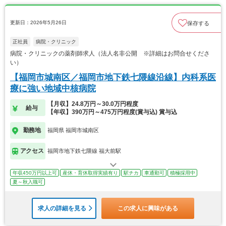
更新日：2026年5月26日
保存する
正社員
病院・クリニック
病院・クリニックの薬剤師求人（法人名非公開 ※詳細はお問合せくださ
い）
【福岡市城南区／福岡市地下鉄七隈線沿線】内科系医
療に強い地域中核病院
【月収】24.8万円～30.0万円程度
給与
【年収】390万円～475万円程度(賞与込) 賞与込
勤務地
福岡県 福岡市城南区
アクセス
福岡市地下鉄七隈線 福大前駅
年収450万円以上可
産休・育休取得実績有り
駅チカ
車通勤可
積極採用中
夏～秋入職可
求人の詳細を見る
この求人に興味がある