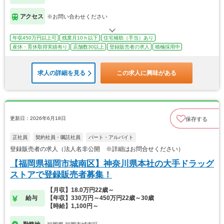
アクセス
※お問い合わせください
年収450万円以上可
残業月10ｈ以下
住宅補助（手当）あり
産休・育休取得実績有り
店舗数30以上
登録販売者の求人
積極採用中
求人の詳細を見る
この求人に興味がある
更新日：2026年6月18日
保存する
正社員
契約社員・嘱託社員
パート・アルバイト
登録販売者の求人（法人名非公開 ※詳細はお問合せください）
【福岡県福岡市城南区】神奈川県本社の大手ドラッグ
ストアで登録販売者募集！
【月収】18.0万円22歳～
給与
【年収】330万円～450万円22歳～30歳
【時給】1,100円～