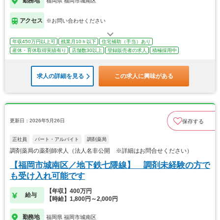
勤務地
福岡県 福岡市城南区
アクセス
※お問い合わせください
年収450万円以上可
残業月10ｈ以下
住宅補助（手当）あり
産休・育休取得実績有り
店舗数30以上
登録販売者の求人
積極採用中
求人の詳細を見る
この求人に興味がある
更新日：2026年5月26日
保存する
正社員
パート・アルバイト
調剤薬局
調剤薬局の薬剤師求人（法人名非公開 ※詳細はお問合せください）
【福岡市城南区／地下鉄七隈線】 調剤未経験の方で
も受け入れ可能です
【年収】400万円
給与
【時給】1,800円～2,000円
勤務地
福岡県 福岡市城南区