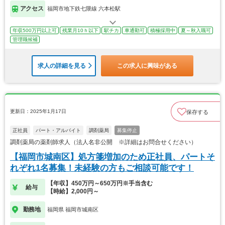
アクセス
福岡市地下鉄七隈線 六本松駅
年収500万円以上可
残業月10ｈ以下
駅チカ
車通勤可
積極採用中
夏～秋入職可
管理職候補
求人の詳細を見る
この求人に興味がある
更新日：2025年1月17日
保存する
正社員
パート・アルバイト
調剤薬局
募集停止
調剤薬局の薬剤師求人（法人名非公開 ※詳細はお問合せください）
【福岡市城南区】処方箋増加のため正社員、パートそ
れぞれ1名募集！未経験の方もご相談可能です！
【年収】450万円～650万円※手当含む
給与
【時給】2,000円～
勤務地
福岡県 福岡市城南区