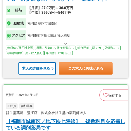
【月収】27.0万円～36.0万円
給与
【年収】399万円～546万円
勤務地
福岡県 福岡市城南区
アクセス
福岡市地下鉄七隈線 福大前駅
年収500万円以上可
原則、引越しを伴う転勤なし
総合門前
駅チカ
店舗数1～9
積極採用中
夏～秋入職可
年間休日120日以上
求人の詳細を見る
この求人に興味がある
更新日：2026年3月13日
保存する
正社員
調剤薬局
裕生堂薬局 荒江店 株式会社裕生堂の薬剤師求人
【福岡市城南区／地下鉄七隈線】 複数科目を応需し
ている調剤薬局です