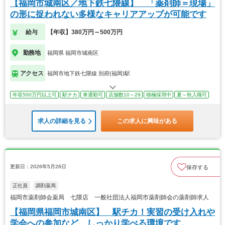
【福岡市城南区／地下鉄七隈線】 「薬剤師＝現場」
の形に捉われない多様なキャリアアップが可能です
給与
【年収】380万円～500万円
勤務地
福岡県 福岡市城南区
アクセス
福岡市地下鉄七隈線 別府(福岡)駅
年収500万円以上可
駅チカ
車通勤可
店舗数10～29
積極採用中
夏～秋入職可
求人の詳細を見る
この求人に興味がある
更新日：2026年5月26日
保存する
正社員
調剤薬局
福岡市薬剤師会薬局 七隈店 一般社団法人福岡市薬剤師会の薬剤師求人
【福岡県福岡市城南区】 駅チカ！実習の受け入れや
学会への参加など、しっかり学べる環境です。