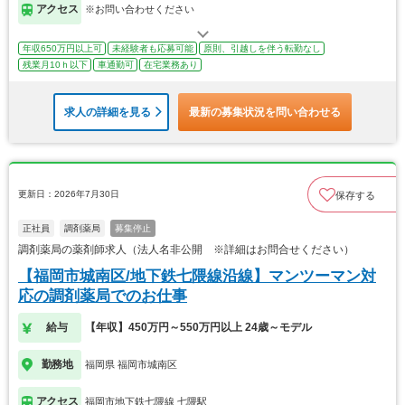
アクセス
※お問い合わせください
年収650万円以上可
未経験者も応募可能
原則、引越しを伴う転勤なし
残業月10ｈ以下
車通勤可
在宅業務あり
求人の詳細を見る
最新の募集状況を問い合わせる
更新日：2026年7月30日
保存する
正社員
調剤薬局
募集停止
調剤薬局の薬剤師求人（法人名非公開 ※詳細はお問合せください）
【福岡市城南区/地下鉄七隈線沿線】マンツーマン対
応の調剤薬局でのお仕事
給与
【年収】450万円～550万円以上 24歳～モデル
勤務地
福岡県 福岡市城南区
アクセス
福岡市地下鉄七隈線 七隈駅