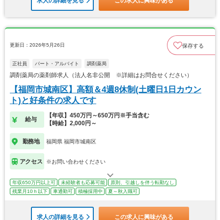
求人の詳細を見る
この求人に興味がある
更新日：2026年5月26日
保存する
正社員
パート・アルバイト
調剤薬局
調剤薬局の薬剤師求人（法人名非公開 ※詳細はお問合せください）
【福岡市城南区】高額＆4週8休制(土曜日1日カウン
ト)と好条件の求人です
【年収】450万円～650万円※手当含む
給与
【時給】2,000円～
勤務地
福岡県 福岡市城南区
アクセス
※お問い合わせください
年収650万円以上可
未経験者も応募可能
原則、引越しを伴う転勤なし
残業月10ｈ以下
車通勤可
積極採用中
夏～秋入職可
求人の詳細を見る
この求人に興味がある