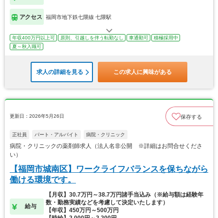
アクセス
福岡市地下鉄七隈線 七隈駅
年収400万円以上可
原則、引越しを伴う転勤なし
車通勤可
積極採用中
夏～秋入職可
求人の詳細を見る
この求人に興味がある
更新日：2026年5月26日
保存する
正社員
パート・アルバイト
病院・クリニック
病院・クリニックの薬剤師求人（法人名非公開 ※詳細はお問合せくださ
い）
【福岡市城南区】ワークライフバランスを保ちながら
働ける環境です。
【月収】30.7万円～38.7万円諸手当込み（※給与額は経験年
数・勤務実績などを考慮して決定いたします）
給与
【年収】450万円～500万円