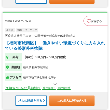
更新日：2026年7月2日
保存する
正社員
病院・クリニック
医療法人社団正樹会 佐田整形外科病院の薬剤師求人
【福岡市城南区】 働きやすい環境づくりに力を入れ
ている整形外科病院
給与
【年収】350万円～500万円程度
勤務地
福岡県 福岡市城南区
アクセス
福岡市地下鉄七隈線 七隈駅
年収500万円以上可
車通勤可
積極採用中
管理職候補
求人の詳細を見る
この求人に興味がある