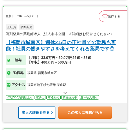
更新日：2026年5月26日
保存する
正社員
調剤薬局
調剤薬局の薬剤師求人（法人名非公開 ※詳細はお問合せください）
【福岡市城南区】週休2.5日の正社員での勤務も可
能！社員の働きやすさを考えてくれる薬局です◎
【月収】33.0万円～50.0万円26歳～33歳
給与
【年収】400万円～500万円
勤務地
福岡県 福岡市城南区
アクセス
福岡市地下鉄七隈線 茶山駅
年収500万円以上可
駅チカ
車通勤可
積極採用中
夏～秋入職可
求人の詳細を見る
この求人に興味がある