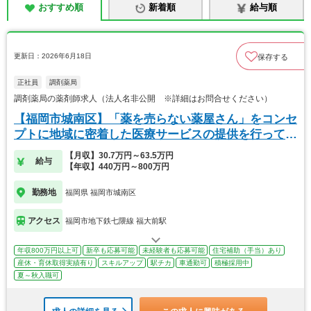
おすすめ順
新着順
給与順
更新日：2026年6月18日
保存する
正社員
調剤薬局
調剤薬局の薬剤師求人（法人名非公開 ※詳細はお問合せください）
【福岡市城南区】「薬を売らない薬屋さん」をコンセ
プトに地域に密着した医療サービスの提供を行ってい
ます
【月収】30.7万円～63.5万円
給与
【年収】440万円～800万円
勤務地
福岡県 福岡市城南区
アクセス
福岡市地下鉄七隈線 福大前駅
年収800万円以上可
新卒も応募可能
未経験者も応募可能
住宅補助（手当）あり
産休・育休取得実績有り
スキルアップ
駅チカ
車通勤可
積極採用中
夏～秋入職可