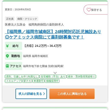
更新日：2026年6月9日
保存する
正社員
病院・クリニック
医療法人弘医会 福岡鳥飼病院の薬剤師求人
【福岡県／福岡市城南区】24時間対応託児施設あり
◎ケアミックス病院にて薬剤師募集です！
給与
【月収】24.2万円～36.4万円
勤務地
福岡県 福岡市城南区
アクセス
福岡市地下鉄七隈線 別府(福岡)駅
原則、引越しを伴う転勤なし
住宅補助（手当）あり
産休・育休取得実績有り
スキルアップ
駅チカ
車通勤可
積極採用中
求人の詳細を見る
この求人に興味がある