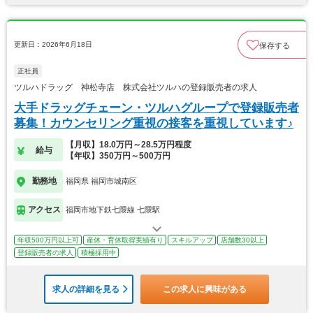
更新日：2026年6月18日
保存する
正社員
ツルハドラッグ 神松寺店 株式会社ツルハの登録販売者の求人
大手ドラッグチェーン・ツルハグループで登録販売者
募集！カウンセリング重視の接客を重視しています♪
【月収】18.0万円～28.5万円程度
給与
【年収】350万円～500万円
勤務地
福岡県 福岡市城南区
アクセス
福岡市地下鉄七隈線 七隈駅
年収500万円以上可
産休・育休取得実績有り
スキルアップ
店舗数30以上
登録販売者の求人
積極採用中
求人の詳細を見る
この求人に興味がある