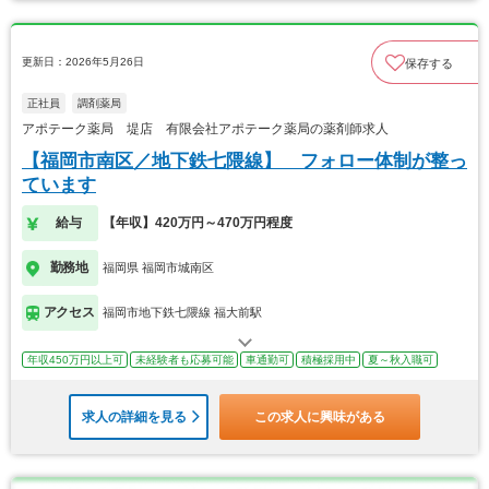
更新日：2026年5月26日
保存する
正社員
調剤薬局
アポテーク薬局 堤店 有限会社アポテーク薬局の薬剤師求人
【福岡市南区／地下鉄七隈線】 フォロー体制が整っ
ています
給与
【年収】420万円～470万円程度
勤務地
福岡県 福岡市城南区
アクセス
福岡市地下鉄七隈線 福大前駅
年収450万円以上可
未経験者も応募可能
車通勤可
積極採用中
夏～秋入職可
求人の詳細を見る
この求人に興味がある