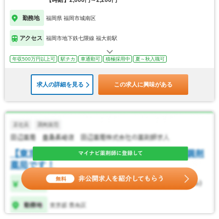
【時給】2,000円～2,200円
勤務地
福岡県 福岡市城南区
アクセス
福岡市地下鉄七隈線 福大前駅
年収500万円以上可
駅チカ
車通勤可
積極採用中
夏～秋入職可
求人の詳細を見る
この求人に興味がある