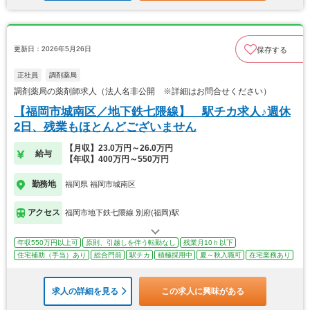
更新日：2026年5月26日
保存する
正社員
調剤薬局
調剤薬局の薬剤師求人（法人名非公開 ※詳細はお問合せください）
【福岡市城南区／地下鉄七隈線】 駅チカ求人♪週休
2日、残業もほとんどございません
【月収】23.0万円～26.0万円
給与
【年収】400万円～550万円
勤務地
福岡県 福岡市城南区
アクセス
福岡市地下鉄七隈線 別府(福岡)駅
年収550万円以上可
原則、引越しを伴う転勤なし
残業月10ｈ以下
住宅補助（手当）あり
総合門前
駅チカ
積極採用中
夏～秋入職可
在宅業務あり
求人の詳細を見る
この求人に興味がある