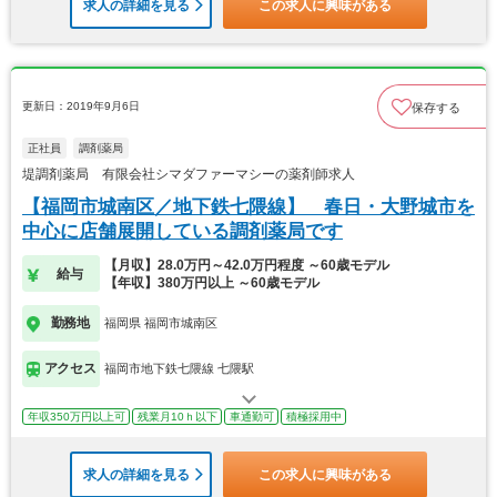
求人の詳細を見る
この求人に興味がある
更新日：2019年9月6日
保存する
正社員
調剤薬局
堤調剤薬局 有限会社シマダファーマシーの薬剤師求人
【福岡市城南区／地下鉄七隈線】 春日・大野城市を
中心に店舗展開している調剤薬局です
【月収】28.0万円～42.0万円程度 ～60歳モデル
給与
【年収】380万円以上 ～60歳モデル
勤務地
福岡県 福岡市城南区
アクセス
福岡市地下鉄七隈線 七隈駅
年収350万円以上可
残業月10ｈ以下
車通勤可
積極採用中
求人の詳細を見る
この求人に興味がある