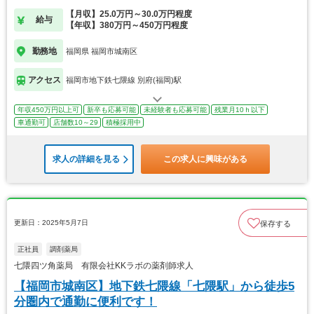
【月収】25.0万円～30.0万円程度
給与
【年収】380万円～450万円程度
勤務地
福岡県 福岡市城南区
アクセス
福岡市地下鉄七隈線 別府(福岡)駅
年収450万円以上可
新卒も応募可能
未経験者も応募可能
残業月10ｈ以下
車通勤可
店舗数10～29
積極採用中
求人の詳細を見る
この求人に興味がある
更新日：2025年5月7日
保存する
正社員
調剤薬局
七隈四ツ角薬局 有限会社KKラボの薬剤師求人
【福岡市城南区】地下鉄七隈線「七隈駅」から徒歩5
分圏内で通勤に便利です！