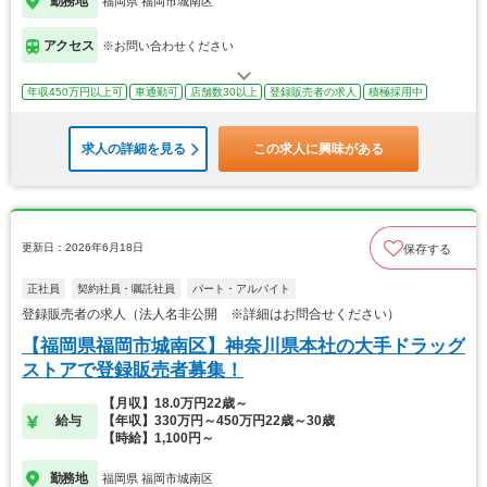
勤務地
福岡県 福岡市城南区
アクセス
※お問い合わせください
年収450万円以上可
車通勤可
店舗数30以上
登録販売者の求人
積極採用中
求人の詳細を見る
この求人に興味がある
更新日：2026年6月18日
保存する
正社員
契約社員・嘱託社員
パート・アルバイト
登録販売者の求人（法人名非公開 ※詳細はお問合せください）
【福岡県福岡市城南区】神奈川県本社の大手ドラッグ
ストアで登録販売者募集！
【月収】18.0万円22歳～
給与
【年収】330万円～450万円22歳～30歳
【時給】1,100円～
勤務地
福岡県 福岡市城南区