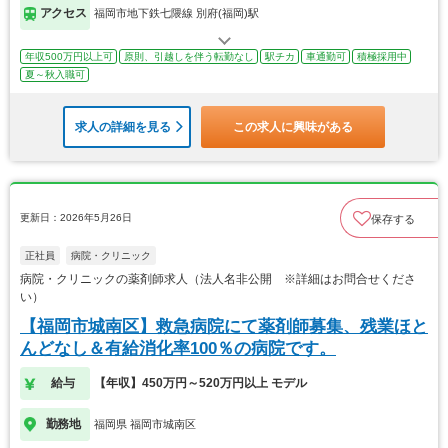
アクセス
福岡市地下鉄七隈線 別府(福岡)駅
年収500万円以上可
原則、引越しを伴う転勤なし
駅チカ
車通勤可
積極採用中
夏～秋入職可
求人の詳細を見る
この求人に興味がある
更新日：2026年5月26日
保存する
正社員
病院・クリニック
病院・クリニックの薬剤師求人（法人名非公開 ※詳細はお問合せくださ
い）
【福岡市城南区】救急病院にて薬剤師募集、残業ほと
んどなし＆有給消化率100％の病院です。
給与
【年収】450万円～520万円以上 モデル
勤務地
福岡県 福岡市城南区