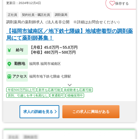
更新日：2024年12月4日
保存する
正社員
契約社員・嘱託社員
調剤薬局
調剤薬局の薬剤師求人（法人名非公開 ※詳細はお問合せください）
【福岡市城南区／地下鉄七隈線】地域密着型の調剤薬
局にて薬剤師募集！
【月収】45.0万円～55.0万円
給与
【年収】480万円～500万円
勤務地
福岡県 福岡市城南区
アクセス
福岡市地下鉄七隈線 七隈駅
年収500万円以上可
新卒も応募可能
未経験者も応募可能
原則、引越しを伴う転勤なし
車通勤可
積極採用中
求人の詳細を見る
この求人に興味がある