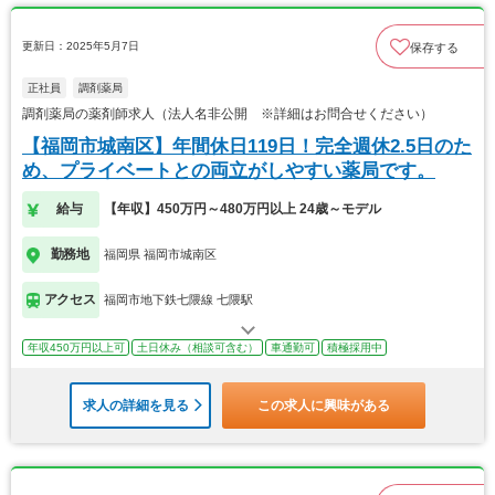
更新日：2025年5月7日
保存する
正社員
調剤薬局
調剤薬局の薬剤師求人（法人名非公開 ※詳細はお問合せください）
【福岡市城南区】年間休日119日！完全週休2.5日のた
め、プライベートとの両立がしやすい薬局です。
給与
【年収】450万円～480万円以上 24歳～モデル
勤務地
福岡県 福岡市城南区
アクセス
福岡市地下鉄七隈線 七隈駅
年収450万円以上可
土日休み（相談可含む）
車通勤可
積極採用中
求人の詳細を見る
この求人に興味がある