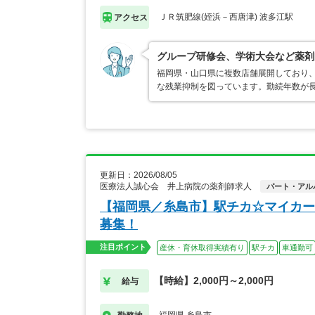
ＪＲ筑肥線(姪浜－西唐津) 波多江駅
アクセス
グループ研修会、学術大会など薬剤
福岡県・山口県に複数店舗展開しており
な残業抑制を図っています。勤続年数が
更新日：2026/08/05
医療法人誠心会 井上病院の薬剤師求人
パート・アル
【福岡県／糸島市】駅チカ☆マイカー
募集！
注目ポイント
産休・育休取得実績有り
駅チカ
車通勤可
【時給】2,000円～2,000円
給与