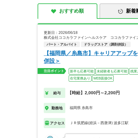
おすすめ順
新着
更新日：2026/06/18
株式会社ココカラファインヘルスケア ココカラファイン
パート・アルバイト
ドラッグストア（調剤併設）
【福岡県／糸島市】キャリアアップを
併設＞
注目ポイント
新卒も応募可能
未経験者も応募可能
残業
在宅業務あり
WEB面接OK
【時給】2,000円～2,200円
給与
福岡県 糸島市
勤務地
ＪＲ筑肥線(姪浜－西唐津) 波多江駅
アクセス