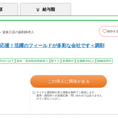
順
給与順
保存す
 波多江店の薬剤師求人
応援！活躍のフィールドが多彩な会社です＜調剤
月10ｈ以下
産休・育休取得実績有り
駅チカ
車通勤可
店舗数30以上
積極採用中
この求人に興味がある
マイナビ薬剤師が求人情報を無料でご提供します。
薬局・病院等への直接応募・問い合わせではありません
のでご安心ください。