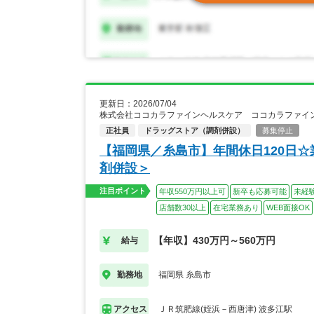
更新日：2026/07/04
株式会社ココカラファインヘルスケア ココカラファイン
正社員
ドラッグストア（調剤併設）
募集停止
【福岡県／糸島市】年間休日120日☆
剤併設＞
注目ポイント
年収550万円以上可
新卒も応募可能
未経
店舗数30以上
在宅業務あり
WEB面接OK
【年収】430万円～560万円
給与
福岡県 糸島市
勤務地
ＪＲ筑肥線(姪浜－西唐津) 波多江駅
アクセス