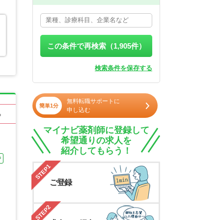
この条件で再検索（
1,905
件）
検索条件を保存する
無料転職サポートに
簡単1分
申し込む
る
マイナビ薬剤師に登録して
希望通りの求人を
紹介してもらう！
中
STEP1
ご登録
STEP2