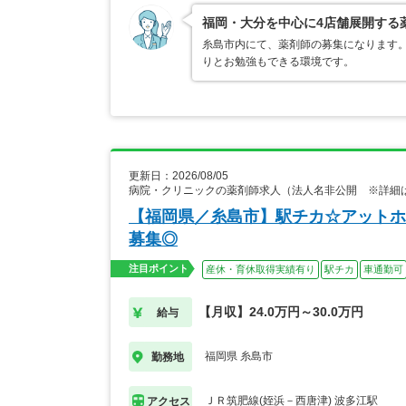
福岡・大分を中心に4店舗展開する
糸島市内にて、薬剤師の募集になります。
りとお勉強もできる環境です。
更新日：2026/08/05
病院・クリニックの薬剤師求人（法人名非公開 ※詳細
【福岡県／糸島市】駅チカ☆アットホ
募集◎
注目ポイント
産休・育休取得実績有り
駅チカ
車通勤可
【月収】24.0万円～30.0万円
給与
福岡県 糸島市
勤務地
ＪＲ筑肥線(姪浜－西唐津) 波多江駅
アクセス