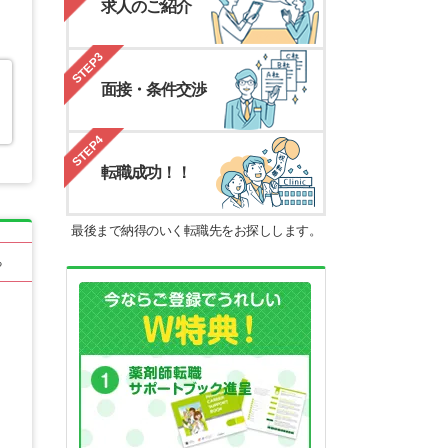
求人のご紹介
STEP3
面接・条件交渉
STEP4
転職成功！！
最後まで納得のいく転職先をお探しします。
る