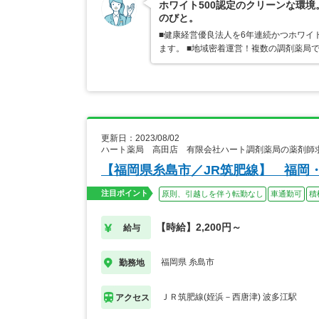
ホワイト500認定のクリーンな環
のびと。
■健康経営優良法人を6年連続かつホワイ
ます。 ■地域密着運営！複数の調剤薬局
更新日：2023/08/02
ハート薬局 高田店 有限会社ハート調剤薬局の薬剤師
【福岡県糸島市／JR筑肥線】 福岡
注目ポイント
原則、引越しを伴う転勤なし
車通勤可
積
【時給】2,200円～
給与
福岡県 糸島市
勤務地
ＪＲ筑肥線(姪浜－西唐津) 波多江駅
アクセス