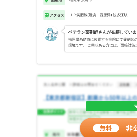
福岡県 糸島市
勤務地
ＪＲ筑肥線(姪浜－西唐津) 波多江駅
アクセス
ベテラン薬剤師さんが在籍していま
福岡県糸島市に位置する病院にて薬剤師の募
環境です。 ご興味ある方には、面接対策