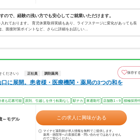
すので、経験の浅い方でも安心してご就業いただけます。
入れております。 育児休業取得実績もあり、ライフステージに変化があっても長
は、面接対策ポイントなど、さらに詳細をお話しい…
保存す
せください）
正社員
調剤薬局
山口に展開。患者様・医療機関・薬局の3つの和を
験者も応募可能
原則、引越しを伴う転勤なし
駅チカ
車通勤可
店舗数1～9
積極採用
この求人に興味がある
2歳～モデル
マイナビ薬剤師が求人情報を無料でご提供します。
薬局・病院等への直接応募・問い合わせではありません
のでご安心ください。