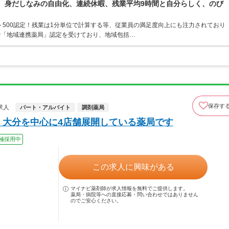
境。身だしなみの自由化、連続休暇、残業平均9時間と自分らしく、のび
ト500認定！残業は1分単位で計算する等、従業員の満足度向上にも注力されており
で「地域連携薬局」認定を受けており、地域包括…
保存す
求人
パート・アルバイト
調剤薬局
・大分を中心に4店舗展開している薬局です
極採用中
この求人に興味がある
マイナビ薬剤師が求人情報を無料でご提供します。
薬局・病院等への直接応募・問い合わせではありません
のでご安心ください。