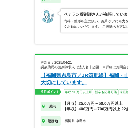
ベテラン薬剤師さんが在籍していま
内科・整形を主に扱い、緩和ケアにも力を
くお勤めいただけます。 ご興味ある方に
更新日：2025/04/21
調剤薬局の薬剤師求人（法人名非公開 ※詳細はお問合
【福岡県糸島市／JR筑肥線】福岡・
大切にしています。
注目ポイント
年収700万円以上可
新卒も応募可能
未経
【月収】25.0万円～50.0万円以上
給与
【年収】400万円～700万円以上 2
福岡県 糸島市
勤務地