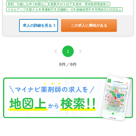
原則、引越しを伴う転勤なし
残業月10ｈ以下
産休・育休取得実績有り
スキルアップ
駅チカ
車通勤可
店舗数1～9
積極採用中
年間休日120日以上
求人の詳細を見る
この求人に興味がある
1
8件／8件