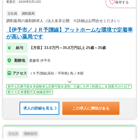
更新日：2026年5月13日
保存する
正社員
調剤薬局
調剤薬局の薬剤師求人（法人名非公開 ※詳細はお問合せください）
【伊予市／ＪＲ予讃線】アットホームな環境で定着率
が高い薬局です
給与
【月収】33.0万円～35.0万円以上 25歳～35歳
勤務地
愛媛県 伊予市
アクセス
ＪＲ予讃線(高松－宇和島) 鳥ノ木駅
新卒も応募可能
未経験者も応募可能
原則、引越しを伴う転勤なし
残業月10ｈ以下
駅チカ
車通勤可
積極採用中
求人の詳細を見る
この求人に興味がある