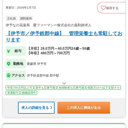
更新日：2026年1月7日
保存する
正社員
調剤薬局
伊予なの花薬局 愛ファーマシー株式会社の薬剤師求人
【伊予市／伊予鉄郡中線】 管理栄養士も常駐してお
ります
【月収】28.0万円～40.0万円24歳～50歳
給与
【年収】480万円～700万円
勤務地
愛媛県 伊予市
アクセス
伊予鉄道郡中線 郡中駅
年収700万円以上可
新卒も応募可能
未経験者も応募可能
残業月10ｈ以下
駅チカ
車通勤可
積極採用中
求人の詳細を見る
この求人に興味がある