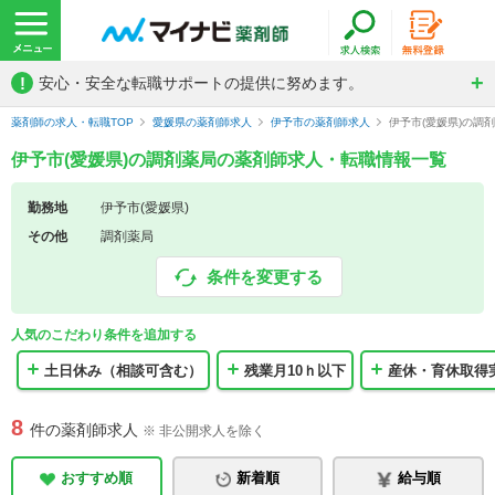
!
安心・安全な転職サポートの提供に努めます。
薬剤師の求人・転職TOP
愛媛県の薬剤師求人
伊予市の薬剤師求人
伊予市(愛媛県)の調
伊予市(愛媛県)の調剤薬局の薬剤師求人・転職情報一覧
勤務地
伊予市(愛媛県)
その他
調剤薬局
条件を変更する
人気のこだわり条件を追加する
土日休み（相談可含む）
残業月10ｈ以下
産休・育休取得
8
件の薬剤師求人
※ 非公開求人を除く
おすすめ順
新着順
給与順