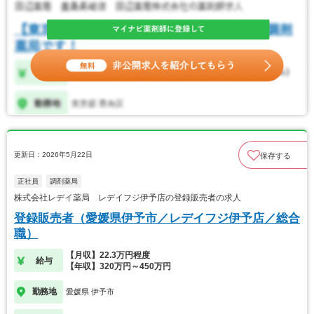
更新日：2026年5月22日
保存する
正社員
調剤薬局
株式会社レデイ薬局 レデイフジ伊予店の登録販売者の求人
登録販売者（愛媛県伊予市／レデイフジ伊予店／総合
職）
【月収】22.3万円程度
給与
【年収】320万円～450万円
勤務地
愛媛県 伊予市