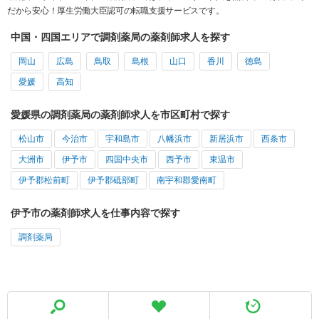
だから安心！厚生労働大臣認可の転職支援サービスです。
中国・四国エリアで調剤薬局の薬剤師求人を探す
岡山
広島
鳥取
島根
山口
香川
徳島
愛媛
高知
愛媛県の調剤薬局の薬剤師求人を市区町村で探す
松山市
今治市
宇和島市
八幡浜市
新居浜市
西条市
大洲市
伊予市
四国中央市
西予市
東温市
伊予郡松前町
伊予郡砥部町
南宇和郡愛南町
伊予市の薬剤師求人を仕事内容で探す
調剤薬局