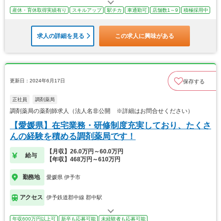
産休・育休取得実績有り
スキルアップ
駅チカ
車通勤可
店舗数1～9
積極採用中
求人の詳細を見る
この求人に興味がある
更新日：2024年6月17日
保存する
正社員
調剤薬局
調剤薬局の薬剤師求人（法人名非公開 ※詳細はお問合せください）
【愛媛県】在宅業務・研修制度充実しており、たくさ
んの経験を積める調剤薬局です！
【月収】26.0万円～60.0万円
給与
【年収】468万円～610万円
勤務地
愛媛県 伊予市
アクセス
伊予鉄道郡中線 郡中駅
年収600万円以上可
新卒も応募可能
未経験者も応募可能