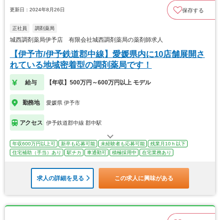
更新日：2024年8月26日
保存する
正社員
調剤薬局
城西調剤薬局伊予店 有限会社城西調剤薬局の薬剤師求人
【伊予市/伊予鉄道郡中線】愛媛県内に10店舗展開さ
れている地域密着型の調剤薬局です！
給与
【年収】500万円～600万円以上 モデル
勤務地
愛媛県 伊予市
アクセス
伊予鉄道郡中線 郡中駅
年収600万円以上可
新卒も応募可能
未経験者も応募可能
残業月10ｈ以下
住宅補助（手当）あり
駅チカ
車通勤可
積極採用中
在宅業務あり
求人の詳細を見る
この求人に興味がある