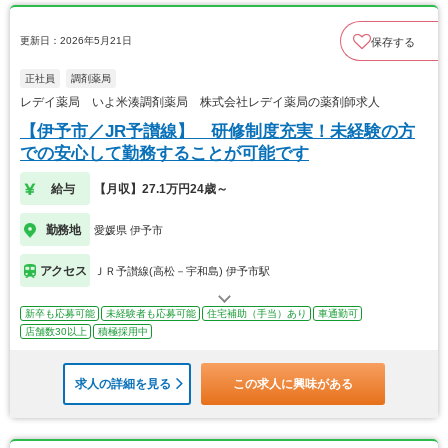
更新日：2026年5月21日
保存する
正社員
調剤薬局
レデイ薬局 いよ米湊調剤薬局 株式会社レデイ薬局の薬剤師求人
【伊予市／JR予讃線】 研修制度充実！未経験の方
での安心して勤務することが可能です
給与
【月収】27.1万円24歳～
勤務地
愛媛県 伊予市
アクセス
ＪＲ予讃線(高松－宇和島) 伊予市駅
新卒も応募可能
未経験者も応募可能
住宅補助（手当）あり
車通勤可
店舗数30以上
積極採用中
求人の詳細を見る
この求人に興味がある