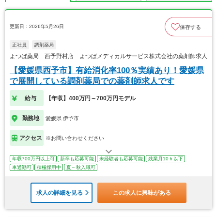
更新日：2026年5月26日
保存する
正社員
調剤薬局
よつば薬局 西予野村店 よつばメディカルサービス株式会社の薬剤師求人
【愛媛県西予市】有給消化率100％実績あり！愛媛県
で展開している調剤薬局での薬剤師求人です
給与
【年収】400万円～700万円モデル
勤務地
愛媛県 伊予市
アクセス
※お問い合わせください
年収700万円以上可
新卒も応募可能
未経験者も応募可能
残業月10ｈ以下
車通勤可
積極採用中
夏～秋入職可
求人の詳細を見る
この求人に興味がある