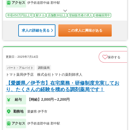
アクセス
伊予鉄道郡中線 郡中駅
年収450万円以上可
駅チカ
店舗数30以上
登録販売者の求人
積極採用中
求人の詳細を見る
この求人に興味がある
更新日：2025年7月14日
保存する
パート・アルバイト
調剤薬局
トマト薬局伊予店 株式会社トマトの薬剤師求人
【愛媛県／伊予市】在宅業務・研修制度充実してお
り、たくさんの経験を積める調剤薬局です！
給与
【時給】2,000円～2,200円
勤務地
愛媛県 伊予市
アクセス
伊予鉄道郡中線 郡中駅