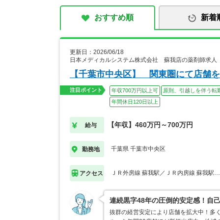
おすすめ順
新着
更新日：2026/06/18
日本メディカルシステム株式会社 蘇我店の薬剤師求人
【千葉市中央区】 関東圏にて店舗を
注目ポイント
年収700万円以上可
原則、引越しを伴う転
年間休日120日以上
【年収】460万円～700万円
給与
千葉県 千葉市中央区
勤務地
ＪＲ外房線 蘇我駅／ＪＲ内房線 蘇我駅
アクセス
連続黒字48年の圧倒的安定感！自己
抜群の経営安定により店舗を拡大中！多く