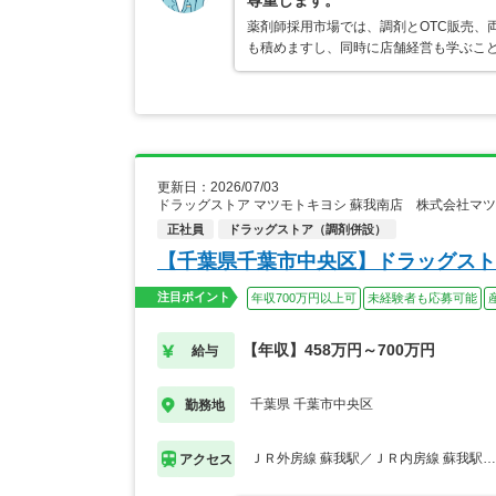
尊重します。
薬剤師採用市場では、調剤とOTC販売、
も積めますし、同時に店舗経営も学ぶこ
更新日：2026/07/03
ドラッグストア マツモトキヨシ 蘇我南店 株式会社マ
正社員
ドラッグストア（調剤併設）
【千葉県千葉市中央区】ドラッグスト
注目ポイント
年収700万円以上可
未経験者も応募可能
【年収】458万円～700万円
給与
千葉県 千葉市中央区
勤務地
ＪＲ外房線 蘇我駅／ＪＲ内房線 蘇我駅
アクセス