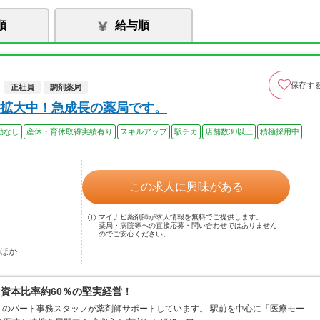
順
給与順
保存す
正社員
調剤薬局
拡大中！急成長の薬局です。
勤なし
産休・育休取得実績有り
スキルアップ
駅チカ
店舗数30以上
積極採用中
この求人に興味がある
マイナビ薬剤師が求人情報を無料でご提供します。
薬局・病院等への直接応募・問い合わせではありません
のでご安心ください。
…ほか
資本比率約60％の堅実経営！
のパート事務スタッフが薬剤師サポートしています。 駅前を中心に「医療モー