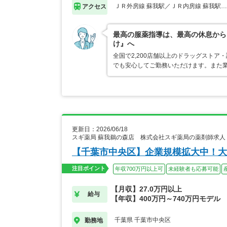
ＪＲ外房線 蘇我駅／ＪＲ内房線 蘇我駅
アクセス
最高の服薬指導は、最高の休息から
け』へ
全国で2,200店舗以上のドラッグスト
でも安心してご勤務いただけます。また業
更新日：2026/06/18
スギ薬局 蘇我鵜の森店 株式会社スギ薬局の薬剤師求人
【千葉市中央区】企業規模拡大中！大
注目ポイント
年収700万円以上可
未経験者も応募可能
【月収】27.0万円以上
給与
【年収】400万円～740万円モデル
千葉県 千葉市中央区
勤務地