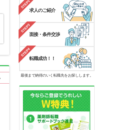
STEP2
求人のご紹介
STEP3
面接・条件交渉
STEP4
転職成功！！
最後まで納得のいく転職先をお探しします。
る