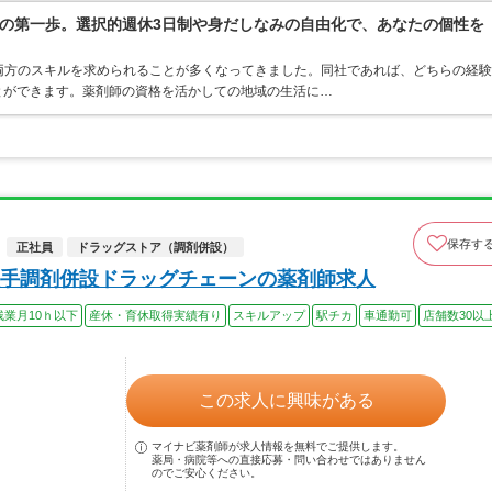
の第一歩。選択的週休3日制や身だしなみの自由化で、あなたの個性を
両方のスキルを求められることが多くなってきました。同社であれば、どちらの経験
とができます。薬剤師の資格を活かしての地域の生活に…
保存す
正社員
ドラッグストア（調剤併設）
手調剤併設ドラッグチェーンの薬剤師求人
残業月10ｈ以下
産休・育休取得実績有り
スキルアップ
駅チカ
車通勤可
店舗数30以
この求人に興味がある
マイナビ薬剤師が求人情報を無料でご提供します。
薬局・病院等への直接応募・問い合わせではありません
のでご安心ください。