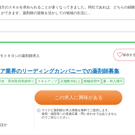
両方のスキルを求められることが多くなってきました。同社であれば、どちらの経験
とができます。薬剤師の資格を活かしての地域の生活に…
保存す
ツモトキヨシの薬剤師求人
ア業界のリーディングカンパニーでの薬剤師募集
産休・育休取得実績有り
スキルアップ
店舗数30以上
積極採用中
夏～秋入職可
この求人に興味がある
マイナビ薬剤師が求人情報を無料でご提供します。
薬局・病院等への直接応募・問い合わせではありません
のでご安心ください。
…ほか