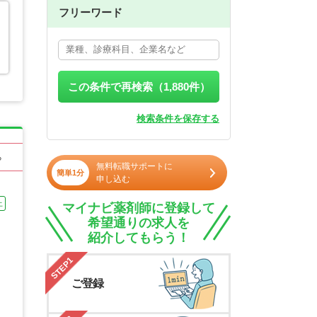
フリーワード
この条件で再検索（
1,880
件）
検索条件を保存する
る
無料転職サポートに
簡単1分
申し込む
上
マイナビ薬剤師に登録して
希望通りの求人を
紹介してもらう！
STEP1
ご登録