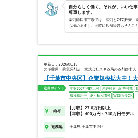
自分らしく働く。それが、いい仕事
尊重します。
薬剤師採用市場では、調剤とOTC販売、
も積めますし、同時に店舗経営も学ぶこ
更新日：2026/06/18
スギ薬局 蘇我調剤店 株式会社スギ薬局の薬剤師求人
【千葉市中央区】企業規模拡大中！大
注目ポイント
年収700万円以上可
未経験者も応募可能
積極採用中
夏～秋入職可
WEB面接OK
【月収】27.0万円以上
給与
【年収】400万円～740万円モデル
千葉県 千葉市中央区
勤務地