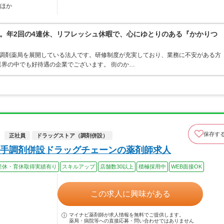
…ほか
。年2回の4連休、リフレッシュ休暇で、心にゆとりのある『かかりつ
ア・調剤薬局を展開している法人です。研修制度が充実しており、業務に不安がある方
界の中でも好待遇の企業でございます。 街のか…
保存す
正社員
ドラッグストア（調剤併設）
手調剤併設ドラッグチェーンの薬剤師求人
産休・育休取得実績有り
スキルアップ
店舗数30以上
積極採用中
WEB面接OK
この求人に興味がある
マイナビ薬剤師が求人情報を無料でご提供します。
薬局・病院等への直接応募・問い合わせではありません