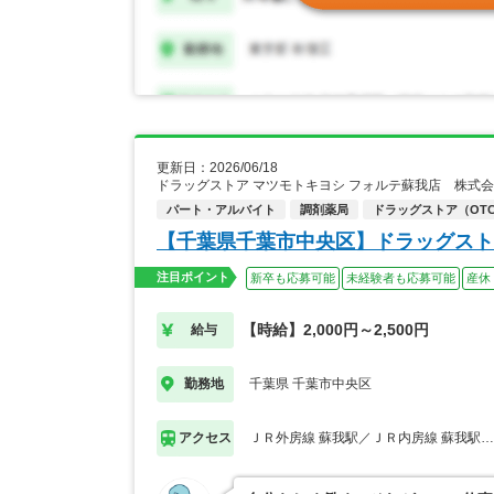
更新日：2026/06/18
ドラッグストア マツモトキヨシ フォルテ蘇我店 株式
パート・アルバイト
調剤薬局
ドラッグストア（OT
【千葉県千葉市中央区】ドラッグスト
注目ポイント
新卒も応募可能
未経験者も応募可能
産休
【時給】2,000円～2,500円
給与
千葉県 千葉市中央区
勤務地
ＪＲ外房線 蘇我駅／ＪＲ内房線 蘇我駅
アクセス