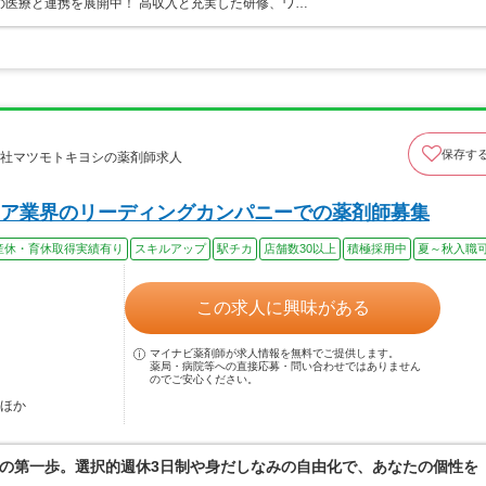
の医療と連携を展開中！ 高収入と充実した研修、ワ…
保存す
会社マツモトキヨシの薬剤師求人
ア業界のリーディングカンパニーでの薬剤師募集
産休・育休取得実績有り
スキルアップ
駅チカ
店舗数30以上
積極採用中
夏～秋入職
この求人に興味がある
マイナビ薬剤師が求人情報を無料でご提供します。
薬局・病院等への直接応募・問い合わせではありません
のでご安心ください。
…ほか
の第一歩。選択的週休3日制や身だしなみの自由化で、あなたの個性を