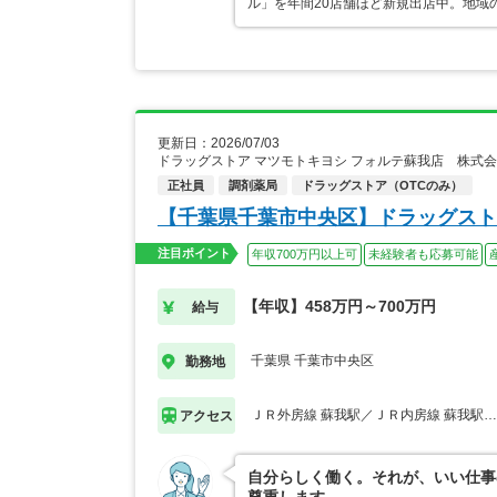
ル」を年間20店舗ほど新規出店中。地域
更新日：2026/07/03
ドラッグストア マツモトキヨシ フォルテ蘇我店 株式
正社員
調剤薬局
ドラッグストア（OTCのみ）
【千葉県千葉市中央区】ドラッグスト
注目ポイント
年収700万円以上可
未経験者も応募可能
【年収】458万円～700万円
給与
千葉県 千葉市中央区
勤務地
ＪＲ外房線 蘇我駅／ＪＲ内房線 蘇我駅
アクセス
自分らしく働く。それが、いい仕事