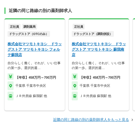
近隣の同じ路線の別の薬剤師求人
正社員
調剤薬局
正社員
ドラッグストア（OTCのみ）
ドラッグストア（調剤併設）
株式会社マツモトキヨシ ドラッ
株式会社マツモトキヨシ ドラッ
グストア マツモトキヨシ フォル
グストア マツモトキヨシ 蘇我南
テ蘇我店
店
自分らしく働く。それが、いい仕事
自分らしく働く。それが、いい仕事
の第一歩。選択的週…
の第一歩。選択的週…
【年収】458万円～700万円
【年収】458万円～700万円
千葉県 千葉市中央区
千葉県 千葉市中央区
ＪＲ外房線 蘇我駅 他
ＪＲ外房線 蘇我駅 他
近隣の同じ路線の別の薬剤師求人をもっと見る