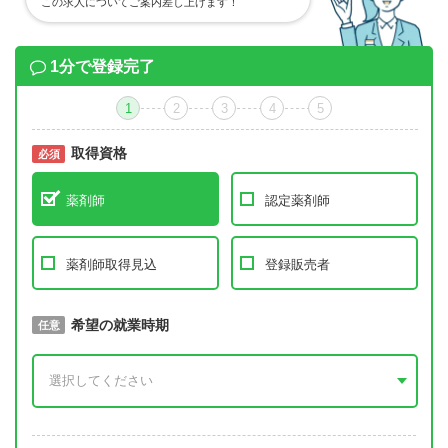
この求人についてご案内差し上げます！
1分で登録完了
1
2
3
4
5
取得資格
必須
必須
薬剤師
認定薬剤師
薬剤師取得見込
登録販売者
取得予定年
希望の就業時期
必須
任意
年 3月