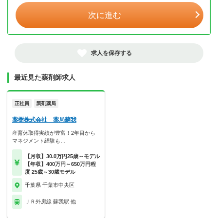
次に進む
求人を保存する
最近見た薬剤師求人
正社員
調剤薬局
薬樹株式会社 薬局蘇我
産育休取得実績が豊富！2年目から
マネジメント経験も…
【月収】30.0万円25歳～モデル
【年収】400万円～650万円程
度 25歳～30歳モデル
千葉県 千葉市中央区
ＪＲ外房線 蘇我駅 他