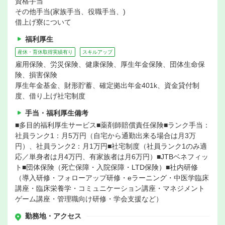
資格手当
その他手当(家族手当、役職手当、)
借上げ寮について
福利厚生
産休・育休取得実績有り
スキルアップ
雇用保険、労災保険、健康保険、厚生年金保険、団体生命保
険、損害保険
厚生年金基金、財形貯蓄、確定拠出年金401k、資金貸付制
度、借り上げ社宅制度
手当・福利厚生備考
■多目的福利厚生サービス■薬剤師賠償責任保険■ランク手当：
社員ランク1：月5万円（自宅から通勤出来る場合は月3万
円）、社員ランク2：月1万円■社宅制度（社員ランク1のみ適
応／単身者は月4万円、有家族者は月6万円）■JTBベネフィッ
ト■団体保険（死亡保障・入院保障・LTD保険）■社内研修
（導入研修・フォローアップ研修・eラーニング・中医学臨床
講座・臨床栄養学・コミュニケーション講座・マネジメント
ゲーム講座・管理職向け研修・学会支援など）
勤務地・アクセス