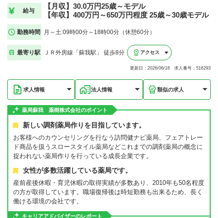
【月収】30.0万円25歳～モデル
給与
【年収】400万円～650万円程度 25歳～30歳モデル
勤務時間
月～土:09時00分～18時00分（休憩60分）
最寄り駅
ＪＲ外房線「蘇我駅」 徒歩8分
アクセス
更新日：2026/06/18 求人番号：516293
求人情報
法人情報
類似の求人
薬局蘇我 薬樹株式会社のポイント
新しい調剤薬局作りを目指しています。
お客様へのカウンセリングを行なう訪問健ナビ薬局、フェアトレー
ド商品を扱うスロースタイル薬局などこれまでの調剤薬局の概念に
捉われない薬局作りを行っている成長企業です。
女性が多数活躍している薬局です。
産前産後休暇・育児休暇の取得実績が多数あり、2010年も50名程度
の方が取得しています。職場復帰後は時短勤務も出来るため、長く
働ける環境の会社です。
キャリアアドバイザーのレポート