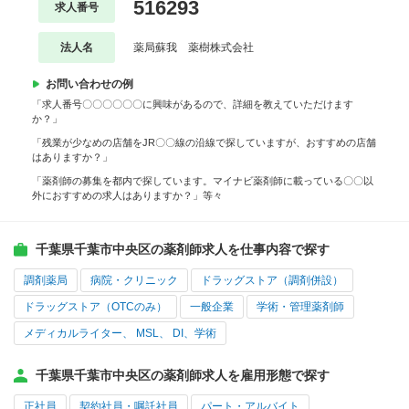
516293
求人番号
法人名
薬局蘇我 薬樹株式会社
お問い合わせの例
「求人番号〇〇〇〇〇〇に興味があるので、詳細を教えていただけます
か？」
「残業が少なめの店舗をJR〇〇線の沿線で探していますが、おすすめの店舗
はありますか？」
「薬剤師の募集を都内で探しています。マイナビ薬剤師に載っている〇〇以
外におすすめの求人はありますか？」等々
千葉県千葉市中央区の薬剤師求人を仕事内容で探す
調剤薬局
病院・クリニック
ドラッグストア（調剤併設）
ドラッグストア（OTCのみ）
一般企業
学術・管理薬剤師
メディカルライター、 MSL、 DI、学術
千葉県千葉市中央区の薬剤師求人を雇用形態で探す
正社員
契約社員・嘱託社員
パート・アルバイト