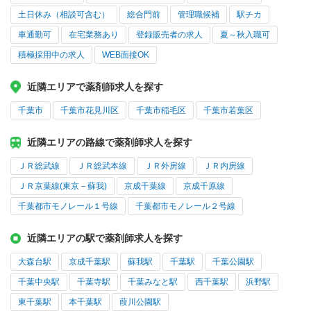
土日休み（相談可含む）
総合門前
管理職候補
駅チカ
車通勤可
在宅業務あり
登録販売者の求人
夏～秋入職可
積極採用中の求人
WEB面接OK
近隣エリアで薬剤師求人を探す
千葉市
千葉市花見川区
千葉市稲毛区
千葉市若葉区
近隣エリアの路線で薬剤師求人を探す
ＪＲ総武線
ＪＲ総武本線
ＪＲ外房線
ＪＲ内房線
ＪＲ京葉線(東京－蘇我)
京成千葉線
京成千原線
千葉都市モノレール１号線
千葉都市モノレール２号線
近隣エリアの駅で薬剤師求人を探す
大森台駅
京成千葉駅
蘇我駅
千葉駅
千葉公園駅
千葉中央駅
千葉寺駅
千葉みなと駅
西千葉駅
浜野駅
東千葉駅
本千葉駅
葭川公園駅