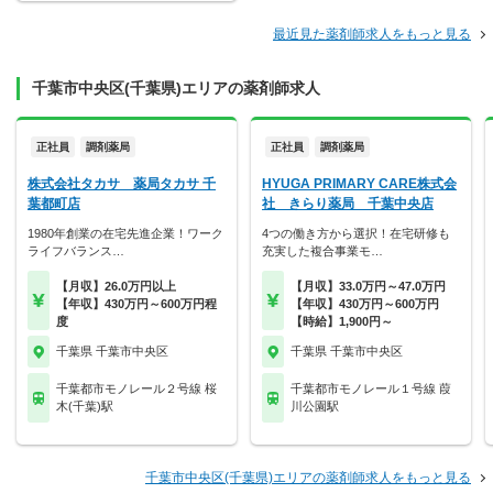
最近見た薬剤師求人をもっと見る
千葉市中央区(千葉県)エリアの薬剤師求人
正社員
調剤薬局
正社員
調剤薬局
株式会社タカサ 薬局タカサ 千
HYUGA PRIMARY CARE株式会
葉都町店
社 きらり薬局 千葉中央店
1980年創業の在宅先進企業！ワーク
4つの働き方から選択！在宅研修も
ライフバランス…
充実した複合事業モ…
【月収】26.0万円以上
【月収】33.0万円～47.0万円
【年収】430万円～600万円程
【年収】430万円～600万円
度
【時給】1,900円～
千葉県 千葉市中央区
千葉県 千葉市中央区
千葉都市モノレール２号線 桜
千葉都市モノレール１号線 葭
木(千葉)駅
川公園駅
千葉市中央区(千葉県)エリアの薬剤師求人をもっと見る