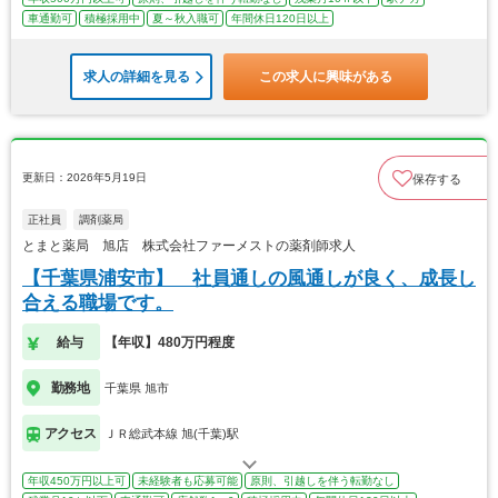
車通勤可
積極採用中
夏～秋入職可
年間休日120日以上
求人の詳細を見る
この求人に興味がある
更新日：2026年5月19日
保存する
正社員
調剤薬局
とまと薬局 旭店 株式会社ファーメストの薬剤師求人
【千葉県浦安市】 社員通しの風通しが良く、成長し
合える職場です。
給与
【年収】480万円程度
勤務地
千葉県 旭市
アクセス
ＪＲ総武本線 旭(千葉)駅
年収450万円以上可
未経験者も応募可能
原則、引越しを伴う転勤なし