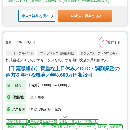
残業月10ｈ以下
車通勤可
店舗数1～9
積極採用中
年間休日120日以上
求人の詳細を見る
この求人に興味がある
更新日：2026年3月6日
保存する
パート・アルバイト
ドラッグストア（調剤併設）
ドラッグストア（OTCのみ）
株式会社クスリのアオキ クスリのアオキ 旭中央店の薬剤師求人
【千葉県旭市】貴重な土日休み／OTC・調剤業務の
両方を学べる環境／年収600万円相談可！
給与
【時給】2,000円～3,000円
勤務地
千葉県 旭市
アクセス
ＪＲ総武本線 旭(千葉)駅
新卒も応募可能
未経験者も応募可能
原則、引越しを伴う転勤なし
土日休み（相談可含む）
産休・育休取得実績有り
スキルアップ
駅チカ
車通勤可