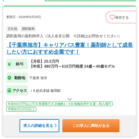
更新日：2026年5月26日
保存する
正社員
調剤薬局
調剤薬局の薬剤師求人（法人名非公開 ※詳細はお問合せください）
【千葉県旭市】キャリアパス豊富！薬剤師として成長
したい方におすすめ企業です！
【月収】25.5万円
給与
【年収】480万円～610万円程度 24歳～40歳モデル
勤務地
千葉県 旭市
アクセス
ＪＲ総武本線 飯岡駅
年収600万円以上可
車通勤可
店舗数1～9
積極採用中
夏～秋入職可
年間休日120日以上
求人の詳細を見る
この求人に興味がある