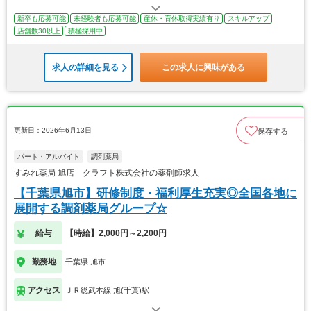
新卒も応募可能
未経験者も応募可能
産休・育休取得実績有り
スキルアップ
店舗数30以上
積極採用中
求人の詳細を見る
この求人に興味がある
更新日：2026年6月13日
保存する
パート・アルバイト
調剤薬局
すみれ薬局 旭店 クラフト株式会社の薬剤師求人
【千葉県旭市】研修制度・福利厚生充実◎全国各地に
展開する調剤薬局グループ☆
給与
【時給】2,000円～2,200円
勤務地
千葉県 旭市
アクセス
ＪＲ総武本線 旭(千葉)駅