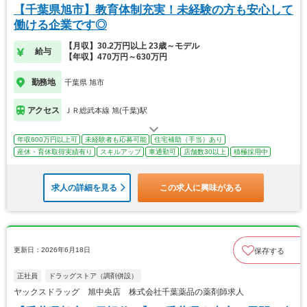
【千葉県旭市】教育体制充実！未経験の方も安心して
働ける企業です◎
【月収】30.2万円以上 23歳～モデル
給与
【年収】470万円～630万円
勤務地
千葉県 旭市
アクセス
ＪＲ総武本線 旭(千葉)駅
年収600万円以上可
未経験者も応募可能
住宅補助（手当）あり
産休・育休取得実績有り
スキルアップ
車通勤可
店舗数30以上
積極採用中
求人の詳細を見る
この求人に興味がある
更新日：2026年6月18日
保存する
正社員
ドラッグストア（調剤併設）
ヤックスドラッグ 旭中央店 株式会社千葉薬品の薬剤師求人