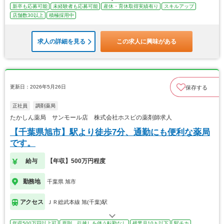
新卒も応募可能
未経験者も応募可能
産休・育休取得実績有り
スキルアップ
店舗数30以上
積極採用中
求人の詳細を見る
この求人に興味がある
更新日：2026年5月26日
保存する
正社員
調剤薬局
たかしん薬局 サンモール店 株式会社ホスピの薬剤師求人
【千葉県旭市】駅より徒歩7分、通勤にも便利な薬局
です。
給与
【年収】500万円程度
勤務地
千葉県 旭市
アクセス
ＪＲ総武本線 旭(千葉)駅
年収500万円以上可
原則、引越しを伴う転勤なし
残業月10ｈ以下
駅チカ