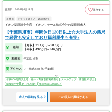
更新日：2026年6月19日
保存する
正社員
ドラッグストア（調剤併設）
イオン薬局旭中央店 イオンリテール株式会社の薬剤師求人
【千葉県旭市】年間休日120日以上☆大手法人の薬局
で経営も安定しており福利厚生も充実♪
【月収】31.1万円～58.0万円
給与
【年収】492万円～846万円
勤務地
千葉県 旭市
アクセス
ＪＲ総武本線 旭(千葉)駅
年収800万円以上可
産休・育休取得実績有り
スキルアップ
店舗数30以上
積極採用中
夏～秋入職可
年間休日120日以上
求人の詳細を見る
この求人に興味がある