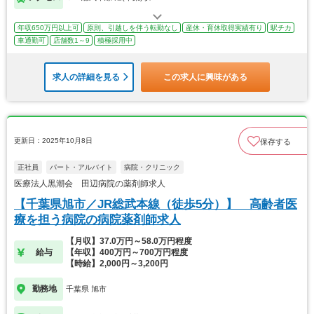
年収650万円以上可
原則、引越しを伴う転勤なし
産休・育休取得実績有り
駅チカ
車通勤可
店舗数1～9
積極採用中
求人の詳細を見る
この求人に興味がある
更新日：2025年10月8日
保存する
正社員
パート・アルバイト
病院・クリニック
医療法人黒潮会 田辺病院の薬剤師求人
【千葉県旭市／JR総武本線（徒歩5分）】 高齢者医
療を担う病院の病院薬剤師求人
【月収】37.0万円～58.0万円程度
給与
【年収】400万円～700万円程度
【時給】2,000円～3,200円
勤務地
千葉県 旭市