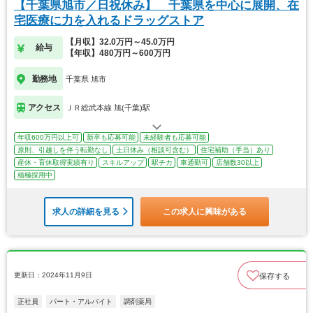
【千葉県旭市／日祝休み】 千葉県を中心に展開、在
宅医療に力を入れるドラッグストア
【月収】32.0万円～45.0万円
給与
【年収】480万円～600万円
勤務地
千葉県 旭市
アクセス
ＪＲ総武本線 旭(千葉)駅
年収600万円以上可
新卒も応募可能
未経験者も応募可能
原則、引越しを伴う転勤なし
土日休み（相談可含む）
住宅補助（手当）あり
産休・育休取得実績有り
スキルアップ
駅チカ
車通勤可
店舗数30以上
積極採用中
求人の詳細を見る
この求人に興味がある
更新日：2024年11月9日
保存する
正社員
パート・アルバイト
調剤薬局