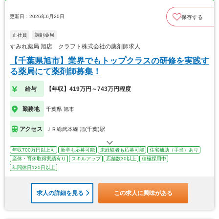
更新日：2026年6月20日
保存する
正社員
調剤薬局
すみれ薬局 旭店 クラフト株式会社の薬剤師求人
【千葉県旭市】業界でもトップクラスの研修を実践す
る薬局にて薬剤師募集！
給与
【年収】419万円～743万円程度
勤務地
千葉県 旭市
アクセス
ＪＲ総武本線 旭(千葉)駅
年収700万円以上可
新卒も応募可能
未経験者も応募可能
住宅補助（手当）あり
産休・育休取得実績有り
スキルアップ
店舗数30以上
積極採用中
年間休日120日以上
求人の詳細を見る
この求人に興味がある