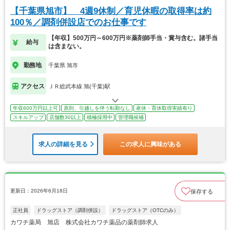
【千葉県旭市】 4週9休制／育児休暇の取得率は約
100％／調剤併設店でのお仕事です
【年収】500万円～600万円※薬剤師手当・賞与含む。諸手当
給与
は含まない。
勤務地
千葉県 旭市
アクセス
ＪＲ総武本線 旭(千葉)駅
年収600万円以上可
原則、引越しを伴う転勤なし
産休・育休取得実績有り
スキルアップ
店舗数30以上
積極採用中
管理職候補
求人の詳細を見る
この求人に興味がある
更新日：2026年6月18日
保存する
正社員
ドラッグストア（調剤併設）
ドラッグストア（OTCのみ）
カワチ薬局 旭店 株式会社カワチ薬品の薬剤師求人