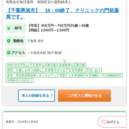
有限会社毎日薬局 旭田町店の薬剤師求人
【千葉県旭市】 18：00終了、クリニックの門前薬
局です。
【年収】456万円～700万円25歳～40歳
給与
【時給】2,000円～2,500円
勤務地
千葉県 旭市
アクセス
ＪＲ総武本線 旭(千葉)駅
年収700万円以上可
新卒も応募可能
未経験者も応募可能
原則、引越しを伴う転勤なし
残業月10ｈ以下
住宅補助（手当）あり
産休・育休取得実績有り
スキルアップ
駅チカ
車通勤可
店舗数1～9
積極採用中
年間休日120日以上
求人の詳細を見る
この求人に興味がある
更新日：2024年11月9日
保存する