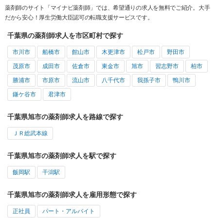
薬剤師のサイト「マイナビ薬剤師」では、希望通りの求人を無料でご紹介。大手
だから安心！厚生労働大臣認可の転職支援サービスです。
千葉県の薬剤師求人を市区町村で探す
市川市
船橋市
館山市
木更津市
松戸市
野田市
茂原市
成田市
佐倉市
東金市
旭市
習志野市
柏市
勝浦市
市原市
流山市
八千代市
我孫子市
鴨川市
鎌ケ谷市
君津市
千葉県旭市の薬剤師求人を路線で探す
ＪＲ総武本線
千葉県旭市の薬剤師求人を駅で探す
飯岡駅
干潟駅
千葉県旭市の薬剤師求人を雇用形態で探す
正社員
パート・アルバイト