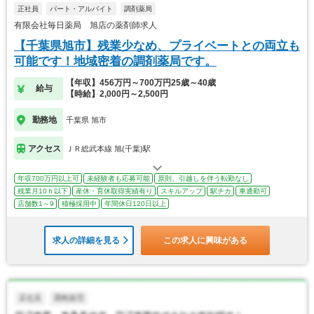
正社員
パート・アルバイト
調剤薬局
有限会社毎日薬局 旭店の薬剤師求人
【千葉県旭市】残業少なめ、プライベートとの両立も
可能です！地域密着の調剤薬局です。
【年収】456万円～700万円25歳～40歳
給与
【時給】2,000円～2,500円
勤務地
千葉県 旭市
アクセス
ＪＲ総武本線 旭(千葉)駅
年収700万円以上可
未経験者も応募可能
原則、引越しを伴う転勤なし
残業月10ｈ以下
産休・育休取得実績有り
スキルアップ
駅チカ
車通勤可
店舗数1～9
積極採用中
年間休日120日以上
求人の詳細を見る
この求人に興味がある