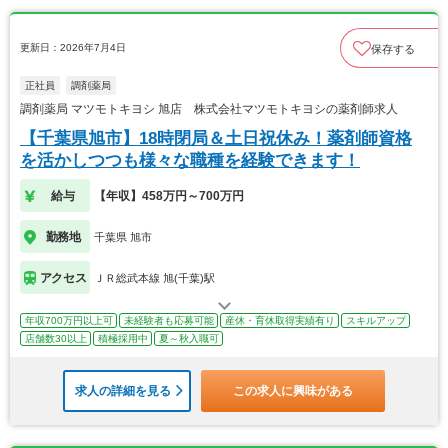
更新日：2026年7月4日
保存する
正社員
調剤薬局
調剤薬局 マツモトキヨシ 旭店 株式会社マツモトキヨシの薬剤師求人
【千葉県旭市】18時閉局＆土日祝休み！薬剤師資格
を活かしつつも様々な職種を経験できます！
給与
【年収】458万円～700万円
勤務地
千葉県 旭市
アクセス
ＪＲ総武本線 旭(千葉)駅
年収700万円以上可
未経験者も応募可能
産休・育休取得実績有り
スキルアップ
店舗数30以上
積極採用中
夏～秋入職可
求人の詳細を見る
この求人に興味がある