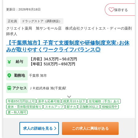
更新日：2026年6月18日
保存する
正社員
ドラッグストア（調剤併設）
クリエイト薬局 旭サンモール店 株式会社クリエイトエス・ディーの薬剤
師求人
【千葉県旭市】子育て支援制度や研修制度充実♪お休
みが取りやすくワークライフバランス◎
【月収】34.5万円～50.0万円
給与
【年収】510万円～650万円
勤務地
千葉県 旭市
アクセス
ＪＲ総武本線 旭(千葉)駅
年収650万円以上可
新卒も応募可能
残業月10ｈ以下
住宅補助（手当）あり
産休・育休取得実績有り
スキルアップ
駅チカ
店舗数30以上
積極採用中
夏～秋入職可
求人の詳細を見る
この求人に興味がある