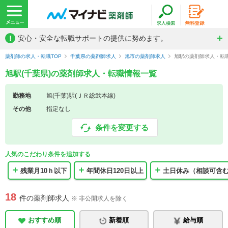
!
安心・安全な転職サポートの提供に努めます。
薬剤師の求人・転職TOP
千葉県の薬剤師求人
旭市の薬剤師求人
旭駅の薬剤師求人・転
旭駅(千葉県)の薬剤師求人・転職情報一覧
勤務地
旭(千葉)駅(ＪＲ総武本線)
その他
指定なし
条件を変更する
人気のこだわり条件を追加する
残業月10ｈ以下
年間休日120日以上
土日休み（相談可含
18
件の薬剤師求人
※ 非公開求人を除く
おすすめ順
新着順
給与順