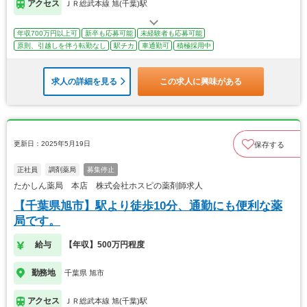
アクセス
ＪＲ総武本線 旭(千葉)駅
年収700万円以上可
新卒も応募可能
未経験者も応募可能
原則、引越しを伴う転勤なし
駅チカ
車通勤可
積極採用中
求人の詳細を見る
この求人に興味がある
更新日：2025年5月19日
保存する
正社員
調剤薬局
募集停止
たかしん薬局 本店 株式会社ホスピの薬剤師求人
【千葉県旭市】駅より徒歩10分、通勤にも便利な薬
局です。
給与
【年収】500万円程度
勤務地
千葉県 旭市
アクセス
ＪＲ総武本線 旭(千葉)駅