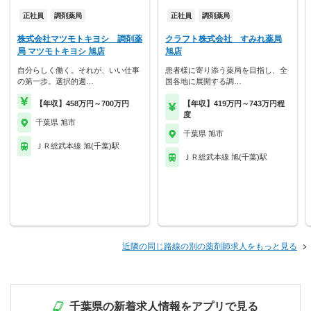
正社員
調剤薬局
正社員
調剤薬局
株式会社マツモトキヨシ 調剤薬
クラフト株式会社 すみれ薬局
局 マツモトキヨシ 旭店
旭店
自分らしく働く。それが、いい仕事
患者様に寄り添う薬局を目指し、全
の第一歩。選択的週…
国各地に展開する調…
【年収】458万円～700万円
【年収】419万円～743万円程
度
千葉県 旭市
千葉県 旭市
ＪＲ総武本線 旭(千葉)駅
ＪＲ総武本線 旭(千葉)駅
近隣の同じ路線の別の薬剤師求人をもっと見る
千葉県の新着求人情報をアプリで見る