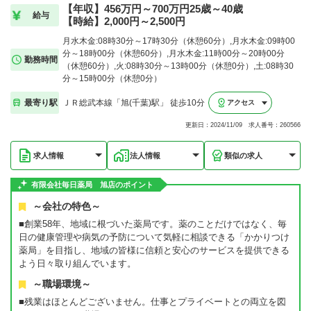
【年収】456万円～700万円25歳～40歳
給与
【時給】2,000円～2,500円
月水木金:08時30分～17時30分（休憩60分）,月水木金:09時00
分～18時00分（休憩60分）,月水木金:11時00分～20時00分
勤務時間
（休憩60分）,火:08時30分～13時00分（休憩0分）,土:08時30
分～15時00分（休憩0分）
最寄り駅
ＪＲ総武本線「旭(千葉)駅」 徒歩10分
アクセス
更新日：2024/11/09 求人番号：260566
求人情報
法人情報
類似の求人
有限会社毎日薬局 旭店のポイント
～会社の特色～
■創業58年、地域に根づいた薬局です。薬のことだけではなく、毎
日の健康管理や病気の予防について気軽に相談できる「かかりつけ
薬局」を目指し、地域の皆様に信頼と安心のサービスを提供できる
よう日々取り組んでいます。
～職場環境～
■残業はほとんどございません。仕事とプライベートとの両立を図