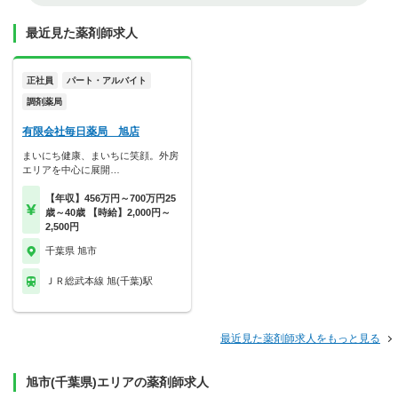
最近見た薬剤師求人
正社員
パート・アルバイト
調剤薬局
有限会社毎日薬局 旭店
まいにち健康、まいちに笑顔。外房
エリアを中心に展開…
【年収】456万円～700万円25
歳～40歳 【時給】2,000円～
2,500円
千葉県 旭市
ＪＲ総武本線 旭(千葉)駅
最近見た薬剤師求人をもっと見る
旭市(千葉県)エリアの薬剤師求人