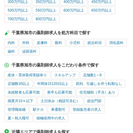
300万円以上
350万円以上
400万円以上
450万円以上
500万円以上
550万円以上
600万円以上
650万円以上
700万円以上
800万円以上
千葉県旭市の薬剤師求人を処方科目で探す
内科
外科
皮膚科
眼科
小児科
総合科目
消化器科
歯科
泌尿器科
千葉県旭市の薬剤師求人をこだわり条件で探す
産休・育休取得実績有り
スキルアップ
店舗数1～9
店舗数30以上
年間休日120日以上
原則、引越しを伴う転勤なし
未経験者も応募可能
新卒も応募可能
住宅補助（手当）あり
残業月10ｈ以下
土日休み（相談可含む）
総合門前
管理職候補
駅チカ
車通勤可
登録販売者の求人
夏～秋入職可
積極採用中の求人
近隣エリアで薬剤師求人を探す