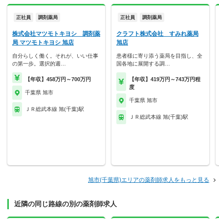
正社員
調剤薬局
正社員
調剤薬局
株式会社マツモトキヨシ 調剤薬
クラフト株式会社 すみれ薬局
局 マツモトキヨシ 旭店
旭店
自分らしく働く。それが、いい仕事
患者様に寄り添う薬局を目指し、全
の第一歩。選択的週…
国各地に展開する調…
【年収】458万円～700万円
【年収】419万円～743万円程
度
千葉県 旭市
千葉県 旭市
ＪＲ総武本線 旭(千葉)駅
ＪＲ総武本線 旭(千葉)駅
旭市(千葉県)エリアの薬剤師求人をもっと見る
近隣の同じ路線の別の薬剤師求人