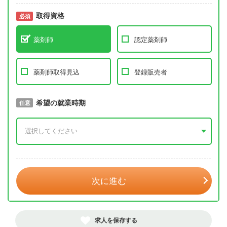
取得資格
必須
必須
薬剤師
認定薬剤師
薬剤師取得見込
登録販売者
取得予定年
希望の就業時期
必須
任意
年 3月
次に進む
求人を保存する