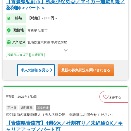
【青森県弘前市】残業少なめ◎／マイカー通勤可能／
薬剤師＜パート＞
給与
【時給】2,000円～
勤務地
青森県 弘前市
アクセス
弘南鉄道大鰐線 中央弘前駅
残業月10ｈ以下
車通勤可
求人の詳細を見る
最新の募集状況を問い合わせる
更新日：2026年4月3日
保存する
正社員
調剤薬局
募集停止
調剤薬局の薬剤師求人（法人名非公開 ※詳細はお問合せください）
【青森県青森市】4週6休／社割有り／未経験OK／キ
ャリアアップ／パート可