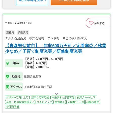
求人の詳細を見る
この求人に興味がある
更新日：2025年5月7日
保存する
正社員
調剤薬局
テルス石渡薬局 株式会社町田アンド町田商会の薬剤師求人
【青森県弘前市】 年収600万円可／定着率◎／残業
少なめ／子育て制度充実／研修制度充実
【月収】27.0万円～50.0万円
給与
【年収】400万円
【時給】2,000円～
勤務地
青森県 弘前市
アクセス
ＪＲ奥羽本線 撫牛子駅
年収400万円以上可
新卒も応募可能
未経験者も応募可能
残業月10ｈ以下
産休・育休取得実績有り
スキルアップ
車通勤可
店舗数10～29
積極採用中
管理職候補