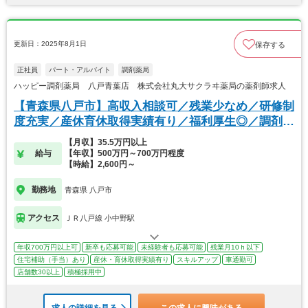
更新日：2025年8月1日
保存する
正社員
パート・アルバイト
調剤薬局
ハッピー調剤薬局 八戸青葉店 株式会社丸大サクラヰ薬局の薬剤師求人
【青森県八戸市】高収入相談可／残業少なめ／研修制
度充実／産休育休取得実績有り／福利厚生◎／調剤専
門店
【月収】35.5万円以上
給与
【年収】500万円～700万円程度
【時給】2,600円～
勤務地
青森県 八戸市
アクセス
ＪＲ八戸線 小中野駅
年収700万円以上可
新卒も応募可能
未経験者も応募可能
残業月10ｈ以下
住宅補助（手当）あり
産休・育休取得実績有り
スキルアップ
車通勤可
店舗数30以上
積極採用中