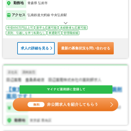
勤務地
青森県 弘前市
アクセス
弘南鉄道大鰐線 中央弘前駅
年収650万円以上可
新卒も応募可能
未経験者も応募可能
原則、引越しを伴う転勤なし
車通勤可
管理職候補
求人の詳細を見る
最新の募集状況を問い合わせる