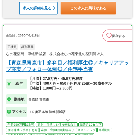
求人の詳細を見る
この求人に興味がある
更新日：2026年6月18日
保存する
正社員
調剤薬局
なの花薬局 津軽新城店 株式会社なの花東北の薬剤師求人
【青森県青森市】多科目／福利厚生◎／キャリアアッ
プ充実／フォロー体制◎／住宅手当有
【月収】27.0万円～45.0万円程度
給与
【年収】400万円～650万円程度 25歳～30歳モデル
【時給】1,800円～2,300円
勤務地
青森県 青森市
アクセス
ＪＲ奥羽本線 津軽新城駅
年収650万円以上可
原則、引越しを伴う転勤なし
残業月10ｈ以下
住宅補助（手当）あり
産休・育休取得実績有り
スキルアップ
車通勤可