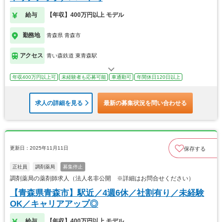
給与
【年収】400万円以上 モデル
勤務地
青森県 青森市
アクセス
青い森鉄道 東青森駅
年収400万円以上可
未経験者も応募可能
車通勤可
年間休日120日以上
求人の詳細を見る
最新の募集状況を問い合わせる
更新日：2025年11月11日
保存する
正社員
調剤薬局
募集停止
調剤薬局の薬剤師求人（法人名非公開 ※詳細はお問合せください）
【青森県青森市】駅近／4週6休／社割有り／未経験
OK／キャリアアップ◎
給与
【年収】400万円以上 モデル