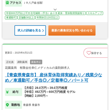
アクセス
ＪＲ八戸線 鮫駅
年収800万円以上可
住宅補助（手当）あり
産休・育休取得実績有り
スキルアップ
車通勤可
店舗数30以上
年間休日120日以上
求人の詳細を見る
最新の募集状況を問い合わせる
更新日：2025年4月21日
保存する
正社員
調剤薬局
募集停止
花園薬局 有限会社幸仁メディカルの薬剤師求人
【青森県青森市】 産休育休取得実績あり／残業少な
め／車通勤可／手当◎／定着率◎／パート可
【月収】28.0万円～39.0万円程度
給与
【年収】492万円～600万円程度 モデル
【時給】2,000円～
勤務地
青森県 青森市