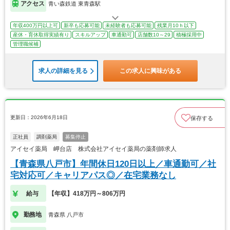
アクセス
青い森鉄道 東青森駅
年収400万円以上可
新卒も応募可能
未経験者も応募可能
残業月10ｈ以下
産休・育休取得実績有り
スキルアップ
車通勤可
店舗数10～29
積極採用中
管理職候補
求人の詳細を見る
この求人に興味がある
更新日：2026年6月18日
保存する
正社員
調剤薬局
募集停止
アイセイ薬局 岬台店 株式会社アイセイ薬局の薬剤師求人
【青森県八戸市】年間休日120日以上／車通勤可／社
宅対応可／キャリアパス◎／在宅業務なし
給与
【年収】418万円～806万円
勤務地
青森県 八戸市