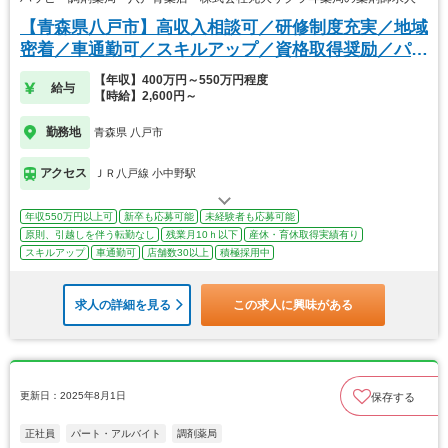
【青森県八戸市】高収入相談可／研修制度充実／地域
密着／車通勤可／スキルアップ／資格取得奨励／パー
ト
【年収】400万円～550万円程度
給与
【時給】2,600円～
勤務地
青森県 八戸市
アクセス
ＪＲ八戸線 小中野駅
年収550万円以上可
新卒も応募可能
未経験者も応募可能
原則、引越しを伴う転勤なし
残業月10ｈ以下
産休・育休取得実績有り
スキルアップ
車通勤可
店舗数30以上
積極採用中
求人の詳細を見る
この求人に興味がある
更新日：2025年8月1日
保存する
正社員
パート・アルバイト
調剤薬局