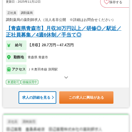
更新日：2025年11月12日
保存する
正社員
調剤薬局
調剤薬局の薬剤師求人（法人名非公開 ※詳細はお問合せください）
【青森県青森市】月収30万円以上／研修◎／駅近／
正社員募集／4週6休制／手当て◎
給与
【月収】28.7万円～47.4万円
勤務地
青森県 青森市
アクセス
ＪＲ奥羽本線 浪岡駅
車通勤可
積極採用中
求人の詳細を見る
この求人に興味がある