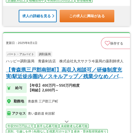
店舗数30以上
積極採用中
年間休日120日以上
管理職候補
求人の詳細を見る
この求人に興味がある
更新日：2025年8月1日
保存する
パート・アルバイト
調剤薬局
ハッピー調剤薬局 青森剣吉店 株式会社丸大サクラヰ薬局の薬剤師求人
【青森県三戸郡南部町】高収入相談可／研修制度充
実/駅近徒歩圏内／スキルアップ／残業少なめ／パー
ト
【年収】400万円～550万円程度
給与
【時給】2,600円～
勤務地
青森県 三戸郡三戸町
アクセス
青い森鉄道 剣吉駅
年収550万円以上可
新卒も応募可能
未経験者も応募可能
原則、引越しを伴う転勤なし
残業月10ｈ以下
産休・育休取得実績有り