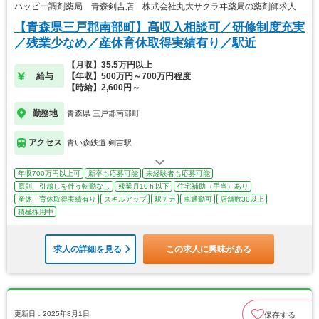
ハッピー調剤薬局 青森剣吉店 株式会社丸大サクラヰ薬局の薬剤師求人
【青森県三戸郡南部町】高収入相談可／研修制度充実
／残業少なめ／産休育休取得実績有り／駅近
【月収】35.5万円以上
給与
【年収】500万円～700万円程度
【時給】2,600円～
勤務地
青森県 三戸郡南部町
アクセス
青い森鉄道 剣吉駅
年収700万円以上可
新卒も応募可能
未経験者も応募可能
原則、引越しを伴う転勤なし
残業月10ｈ以下
住宅補助（手当）あり
産休・育休取得実績有り
スキルアップ
駅チカ
車通勤可
店舗数30以上
積極採用中
求人の詳細を見る
この求人に興味がある
更新日：2025年8月1日
保存する