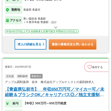
勤務地
青森県 青森市
青い森鉄道 青森駅
アクセス
ＪＲ奥羽本線 青森駅…ほか
年収400万円以上可
未経験者も応募可能
年間休日120日以上
求人の詳細を見る
最新の募集状況を問い合わせる
更新日：2025年5月7日
保存する
正社員
調剤薬局
募集停止
アップル調剤薬局 岩木 株式会社アップルケミストの薬剤師求人
【青森県弘前市】 年収650万円可／マイカー可／未
経験＆ブランクOK／キャリアパス◎／独立支援制度
有
給与
【年収】500万円～650万円程度