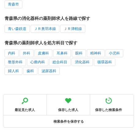
青森市
青森県の消化器科の薬剤師求人を路線で探す
青い森鉄道
ＪＲ奥羽本線
ＪＲ津軽線
青森県の薬剤師求人を処方科目で探す
内科
外科
皮膚科
耳鼻科
眼科
精神科
小児科
整形外科
心療内科
総合科目
消化器科
循環器科
婦人科
歯科
泌尿器科
最近見た求人
保存した求人
保存した検索条件
検索条件を保存する