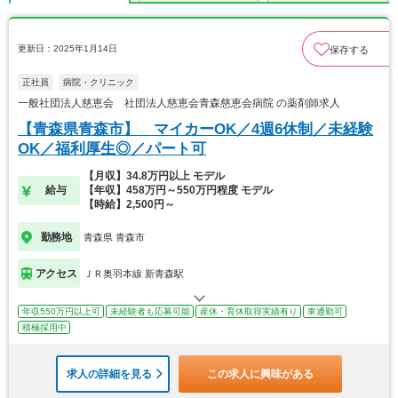
更新日：2025年1月14日
保存する
正社員
病院・クリニック
一般社団法人慈恵会 社団法人慈恵会青森慈恵会病院 の薬剤師求人
【青森県青森市】 マイカーOK／4週6休制／未経験
OK／福利厚生◎／パート可
【月収】34.8万円以上 モデル
給与
【年収】458万円～550万円程度 モデル
【時給】2,500円～
勤務地
青森県 青森市
アクセス
ＪＲ奥羽本線 新青森駅
年収550万円以上可
未経験者も応募可能
産休・育休取得実績有り
車通勤可
積極採用中
求人の詳細を見る
この求人に興味がある