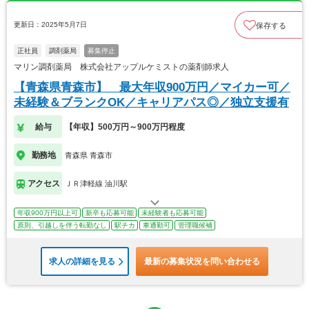
更新日：2025年5月7日
保存する
正社員
調剤薬局
募集停止
マリン調剤薬局 株式会社アップルケミストの薬剤師求人
【青森県青森市】 最大年収900万円／マイカー可／
未経験＆ブランクOK／キャリアパス◎／独立支援有
給与
【年収】500万円～900万円程度
勤務地
青森県 青森市
アクセス
ＪＲ津軽線 油川駅
年収900万円以上可
新卒も応募可能
未経験者も応募可能
原則、引越しを伴う転勤なし
駅チカ
車通勤可
管理職候補
求人の詳細を見る
最新の募集状況を問い合わせる