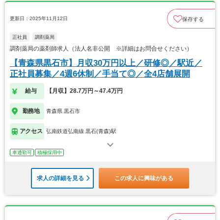
更新日：2025年11月12日
保存する
正社員
調剤薬局
調剤薬局の薬剤師求人（法人名非公開 ※詳細はお問合せください）
【青森県黒石市】月収30万円以上／研修◎／駅近／
正社員募集／4週6休制／手当て◎／全4店舗展開
給与
【月収】28.7万円～47.4万円
勤務地
青森県 黒石市
アクセス
弘南鉄道弘南線 黒石(青森)駅
車通勤可
積極採用中
求人の詳細を見る
この求人に興味がある