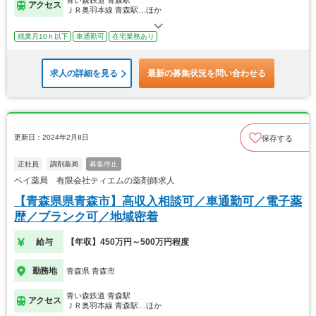
青い森鉄道 青森駅
アクセス
ＪＲ奥羽本線 青森駅…ほか
残業月10ｈ以下
車通勤可
在宅業務あり
求人の詳細を見る
最新の募集状況を問い合わせる
更新日：2024年2月8日
保存する
正社員
調剤薬局
募集停止
ベイ薬局 有限会社ティエムの薬剤師求人
【青森県県青森市】高収入相談可／車通勤可／電子薬
歴／ブランク可／地域密着
給与
【年収】450万円～500万円程度
勤務地
青森県 青森市
青い森鉄道 青森駅
アクセス
ＪＲ奥羽本線 青森駅…ほか