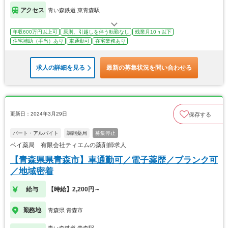
アクセス
青い森鉄道 東青森駅
年収600万円以上可
原則、引越しを伴う転勤なし
残業月10ｈ以下
住宅補助（手当）あり
車通勤可
在宅業務あり
求人の詳細を見る
最新の募集状況を問い合わせる
更新日：2024年3月29日
保存する
パート・アルバイト
調剤薬局
募集停止
ベイ薬局 有限会社ティエムの薬剤師求人
【青森県県青森市】車通勤可／電子薬歴／ブランク可
／地域密着
給与
【時給】2,200円～
勤務地
青森県 青森市