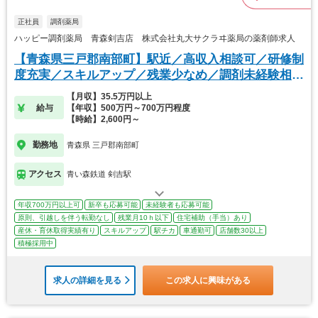
正社員
調剤薬局
ハッピー調剤薬局 青森剣吉店 株式会社丸大サクラヰ薬局の薬剤師求人
【青森県三戸郡南部町】駅近／高収入相談可／研修制
度充実／スキルアップ／残業少なめ／調剤未経験相談
可
【月収】35.5万円以上
給与
【年収】500万円～700万円程度
【時給】2,600円～
勤務地
青森県 三戸郡南部町
アクセス
青い森鉄道 剣吉駅
年収700万円以上可
新卒も応募可能
未経験者も応募可能
原則、引越しを伴う転勤なし
残業月10ｈ以下
住宅補助（手当）あり
産休・育休取得実績有り
スキルアップ
駅チカ
車通勤可
店舗数30以上
積極採用中
求人の詳細を見る
この求人に興味がある