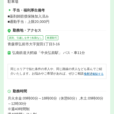
駐車場
手当・福利厚生備考
■薬剤師賠償保険加入済み
■通勤手当：上限20,000円
勤務地・アクセス
原則、引越しを伴う転勤なし
車通勤可
青森県弘前市大字賀田1丁目3-16
弘南鉄道大鰐線「中央弘前駅」 バス・車11分
同じエリアで似た条件の求人や、同じ路線の求人なども喜んでご紹
介いたします。お悩みやご希望があれば、ぜひご相談ください。
無料で相談する
勤務時間
月火水金:09時00分～18時00分（休憩60分）,木土:09時00分
～12時30分
※週40時間制