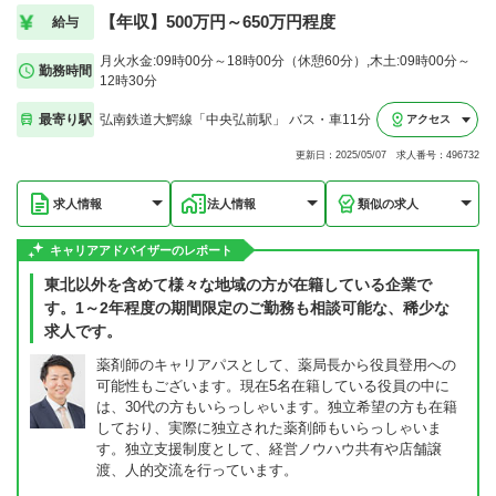
【年収】500万円～650万円程度
給与
月火水金:09時00分～18時00分（休憩60分）,木土:09時00分～
勤務時間
12時30分
最寄り駅
弘南鉄道大鰐線「中央弘前駅」 バス・車11分
アクセス
更新日：2025/05/07 求人番号：496732
求人情報
法人情報
類似の求人
キャリアアドバイザーのレポート
東北以外を含めて様々な地域の方が在籍している企業で
す。1～2年程度の期間限定のご勤務も相談可能な、稀少な
求人です。
薬剤師のキャリアパスとして、薬局長から役員登用への
可能性もございます。現在5名在籍している役員の中に
は、30代の方もいらっしゃいます。独立希望の方も在籍
しており、実際に独立された薬剤師もいらっしゃいま
す。独立支援制度として、経営ノウハウ共有や店舗譲
渡、人的交流を行っています。