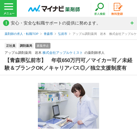
!
安心・安全な転職サポートの提供に努めます。
薬剤師の求人・転職TOP
青森県
弘前市
アップル調剤薬局 岩木 株式会社アップルケ
正社員
調剤薬局
募集停止
アップル調剤薬局 岩木
株式会社アップルケミスト
の薬剤師求人
【青森県弘前市】 年収650万円可／マイカー可／未経
験＆ブランクOK／キャリアパス◎／独立支援制度有