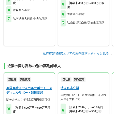
度
【年収】450万円～600万円程
度
青森県 弘前市
青森県 弘前市
弘南鉄道大鰐線 中央弘前駅
弘南鉄道弘南線 弘前東高前駅
弘前市(青森県)エリアの薬剤師求人をもっと見る
近隣の同じ路線の別の薬剤師求人
正社員
調剤薬局
正社員
調剤薬局
有限会社メディカルサポート メ
法人名非公開
ディカルサポート調剤薬局
年間休日125日、最大9連休。自分の
人生を大切にで…
駅チカ求人！年収620万円相談可◎
【月収】26.0万円～40.0万円
【年収】600万円～620万円程
【年収】400万円～500万円
度