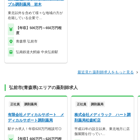
プル調剤薬局 岩木
東北以外を含めて様々な地域の方が
在籍している企業で…
【年収】500万円～650万円程
度
青森県 弘前市
弘南鉄道大鰐線 中央弘前駅
最近見た薬剤師求人をもっと見る
弘前市(青森県)エリアの薬剤師求人
正社員
調剤薬局
正社員
調剤薬局
有限会社メディカルサポート メ
株式会社メディラック ハート調
ディカルサポート調剤薬局
剤薬局松森町店
駅チカ求人！年収620万円相談可◎
平成11年の設立以来、東北地方に店
舗展開を行ってい…
【年収】600万円～620万円程