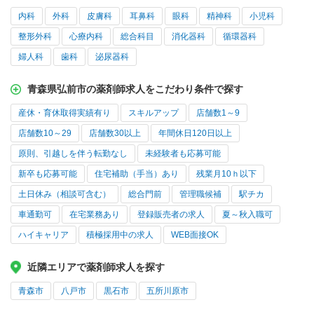
内科
外科
皮膚科
耳鼻科
眼科
精神科
小児科
整形外科
心療内科
総合科目
消化器科
循環器科
婦人科
歯科
泌尿器科
青森県弘前市の薬剤師求人をこだわり条件で探す
産休・育休取得実績有り
スキルアップ
店舗数1～9
店舗数10～29
店舗数30以上
年間休日120日以上
原則、引越しを伴う転勤なし
未経験者も応募可能
新卒も応募可能
住宅補助（手当）あり
残業月10ｈ以下
土日休み（相談可含む）
総合門前
管理職候補
駅チカ
車通勤可
在宅業務あり
登録販売者の求人
夏～秋入職可
ハイキャリア
積極採用中の求人
WEB面接OK
近隣エリアで薬剤師求人を探す
青森市
八戸市
黒石市
五所川原市