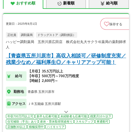
おすすめ順
新着順
給与順
更新日：2025年8月1日
保存する
正社員
調剤薬局
ドラッグストア（調剤併設）
ハッピー調剤薬局 五所川原広田店 株式会社丸大サクラヰ薬局の薬剤師求
人
【青森県五所川原市】高収入相談可／研修制度充実／
残業少なめ／福利厚生◎／キャリアアップ可能！
【月収】35.5万円以上
給与
【年収】500万円～700万円程度
【時給】2,600円～
勤務地
青森県 五所川原市
アクセス
ＪＲ五能線 五所川原駅
年収700万円以上可
新卒も応募可能
未経験者も応募可能
残業月10ｈ以下
住宅補助（手当）あり
産休・育休取得実績有り
スキルアップ
車通勤可
店舗数30以上
積極採用中
ハイキャリア