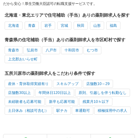
だから安心！厚生労働大臣認可の転職支援サービスです。
北海道・東北エリアで住宅補助（手当）ありの薬剤師求人を探す
北海道
青森
岩手
宮城
秋田
山形
福島
青森県の住宅補助（手当）ありの薬剤師求人を市区町村で探す
青森市
弘前市
八戸市
十和田市
むつ市
上北郡おいらせ町
五所川原市の薬剤師求人をこだわり条件で探す
産休・育休取得実績有り
スキルアップ
店舗数10～29
店舗数30以上
年間休日120日以上
原則、引越しを伴う転勤なし
未経験者も応募可能
新卒も応募可能
残業月10ｈ以下
土日休み（相談可含む）
駅チカ
車通勤可
積極採用中の求人