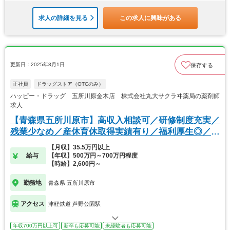
求人の詳細を見る
この求人に興味がある
更新日：2025年8月1日
保存する
正社員
ドラッグストア（OTCのみ）
ハッピー・ドラッグ 五所川原金木店 株式会社丸大サクラヰ薬局の薬剤師
求人
【青森県五所川原市】高収入相談可／研修制度充実／
残業少なめ／産休育休取得実績有り／福利厚生◎／
OTC
【月収】35.5万円以上
給与
【年収】500万円～700万円程度
【時給】2,600円～
勤務地
青森県 五所川原市
アクセス
津軽鉄道 芦野公園駅
年収700万円以上可
新卒も応募可能
未経験者も応募可能