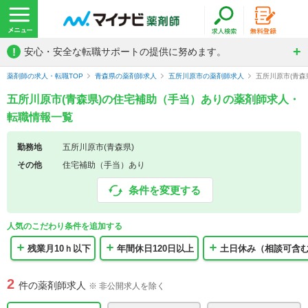
!
安心・安全な転職サポートの提供に努めます。
薬剤師の求人・転職TOP
青森県の薬剤師求人
五所川原市の薬剤師求人
五所川原市(青
五所川原市(青森県)の住宅補助（手当）ありの薬剤師求人・
転職情報一覧
勤務地
五所川原市(青森県)
その他
住宅補助（手当）あり
条件を変更する
人気のこだわり条件を追加する
残業月10ｈ以下
年間休日120日以上
土日休み（相談可含
2
件の薬剤師求人
※ 非公開求人を除く