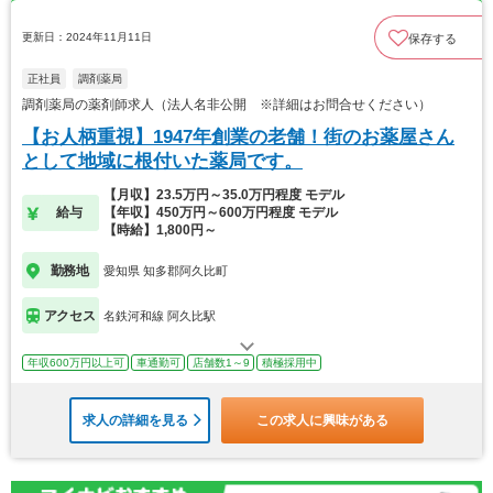
更新日：2024年11月11日
保存する
正社員
調剤薬局
調剤薬局の薬剤師求人（法人名非公開 ※詳細はお問合せください）
【お人柄重視】1947年創業の老舗！街のお薬屋さん
として地域に根付いた薬局です。
【月収】23.5万円～35.0万円程度 モデル
給与
【年収】450万円～600万円程度 モデル
【時給】1,800円～
勤務地
愛知県 知多郡阿久比町
アクセス
名鉄河和線 阿久比駅
年収600万円以上可
車通勤可
店舗数1～9
積極採用中
求人の詳細を見る
この求人に興味がある