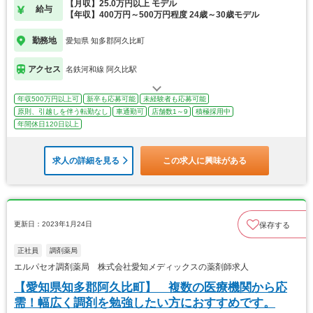
【月収】25.0万円以上 モデル
給与
【年収】400万円～500万円程度 24歳～30歳モデル
勤務地
愛知県 知多郡阿久比町
アクセス
名鉄河和線 阿久比駅
年収500万円以上可
新卒も応募可能
未経験者も応募可能
原則、引越しを伴う転勤なし
車通勤可
店舗数1～9
積極採用中
年間休日120日以上
求人の詳細を見る
この求人に興味がある
更新日：2023年1月24日
保存する
正社員
調剤薬局
エルパセオ調剤薬局 株式会社愛知メディックスの薬剤師求人
【愛知県知多郡阿久比町】 複数の医療機関から応
需！幅広く調剤を勉強したい方におすすめです。