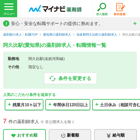
!
安心・安全な転職サポートの提供に努めます。
薬剤師の求人・転職TOP
愛知県の薬剤師求人
知多郡阿久比町の薬剤師求人
阿久比駅の
阿久比駅(愛知県)の薬剤師求人・転職情報一覧
勤務地
阿久比駅(名鉄河和線)
その他
指定なし
条件を変更する
人気のこだわり条件を追加する
残業月10ｈ以下
年間休日120日以上
土日休み（相談可含
7
件の薬剤師求人
※ 非公開求人を除く
おすすめ順
新着順
給与順