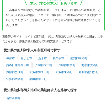
求人（非公開求人）もあります
「高年収かつ転勤なしの調剤薬局」「土日休み＋平日休みの調剤薬局」と
いった人気求人の場合、「マイナビ薬剤師」に登録済みの方に優先的にご
紹介してしまうこともあるためサイトには求人情報が掲載されないことも
あります。
薬剤師のサイト「マイナビ薬剤師」では、希望通りの求人を無料でご紹介。大手
だから安心！厚生労働大臣認可の転職支援サービスです。
愛知県の薬剤師求人を市区町村で探す
弥富市
みよし市
あま市
長久手市
愛知郡東郷町
西春日井郡豊山町
丹羽郡大口町
丹羽郡扶桑町
海部郡大治町
海部郡蟹江町
知多郡阿久比町
知多郡東浦町
知多郡南知多町
知多郡武豊町
額田郡幸田町
愛知県知多郡阿久比町の薬剤師求人を路線で探す
名鉄河和線