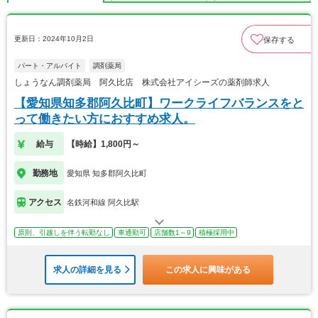
更新日：2024年10月2日
保存する
パート・アルバイト
調剤薬局
しょうなん調剤薬局 阿久比店 株式会社アイシーズの薬剤師求人
【愛知県知多郡阿久比町】ワークライフバランスをと
って働きたい方におすすめ求人。
給与
【時給】1,800円～
勤務地
愛知県 知多郡阿久比町
アクセス
名鉄河和線 阿久比駅
原則、引越しを伴う転勤なし
車通勤可
店舗数1～9
積極採用中
求人の詳細を見る
この求人に興味がある