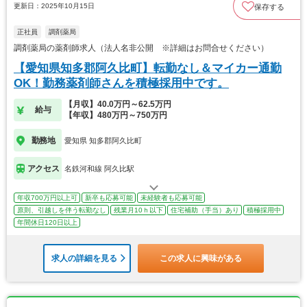
更新日：2025年10月15日
保存する
正社員
調剤薬局
調剤薬局の薬剤師求人（法人名非公開 ※詳細はお問合せください）
【愛知県知多郡阿久比町】転勤なし＆マイカー通勤
OK！勤務薬剤師さんを積極採用中です。
【月収】40.0万円～62.5万円
給与
【年収】480万円～750万円
勤務地
愛知県 知多郡阿久比町
アクセス
名鉄河和線 阿久比駅
年収700万円以上可
新卒も応募可能
未経験者も応募可能
原則、引越しを伴う転勤なし
残業月10ｈ以下
住宅補助（手当）あり
積極採用中
年間休日120日以上
求人の詳細を見る
この求人に興味がある