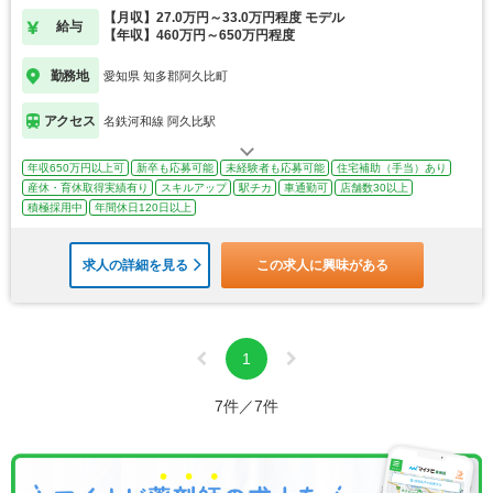
【月収】27.0万円～33.0万円程度 モデル
給与
【年収】460万円～650万円程度
勤務地
愛知県 知多郡阿久比町
アクセス
名鉄河和線 阿久比駅
年収650万円以上可
新卒も応募可能
未経験者も応募可能
住宅補助（手当）あり
産休・育休取得実績有り
スキルアップ
駅チカ
車通勤可
店舗数30以上
積極採用中
年間休日120日以上
求人の詳細を見る
この求人に興味がある
1
7件／7件