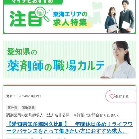
愛知県
の
更新日：2024年10月2日
保存する
正社員
調剤薬局
調剤薬局の薬剤師求人（法人名非公開 ※詳細はお問合せください）
【愛知県知多郡阿久比町】 年間休日多め！ライフワ
ークバランスをとって働きたい方におすすめ求人。