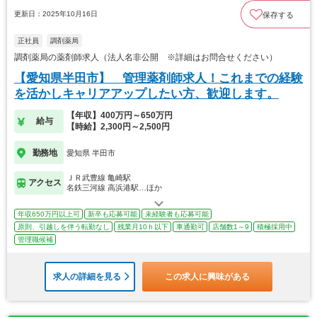
更新日：2025年10月16日
保存する
正社員
調剤薬局
調剤薬局の薬剤師求人（法人名非公開 ※詳細はお問合せください）
【愛知県半田市】 管理薬剤師求人！これまでの経験
を活かしキャリアアップしたい方、歓迎します。
【年収】400万円～650万円
給与
【時給】2,300円～2,500円
勤務地
愛知県 半田市
ＪＲ武豊線 亀崎駅
アクセス
名鉄三河線 高浜港駅…ほか
年収650万円以上可
新卒も応募可能
未経験者も応募可能
原則、引越しを伴う転勤なし
残業月10ｈ以下
車通勤可
店舗数1～9
積極採用中
管理職候補
求人の詳細を見る
この求人に興味がある