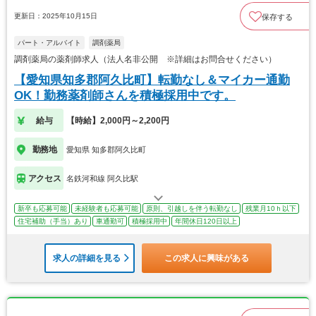
更新日：2025年10月15日
保存する
パート・アルバイト
調剤薬局
調剤薬局の薬剤師求人（法人名非公開 ※詳細はお問合せください）
【愛知県知多郡阿久比町】転勤なし＆マイカー通勤
OK！勤務薬剤師さんを積極採用中です。
給与
【時給】2,000円～2,200円
勤務地
愛知県 知多郡阿久比町
アクセス
名鉄河和線 阿久比駅
新卒も応募可能
未経験者も応募可能
原則、引越しを伴う転勤なし
残業月10ｈ以下
住宅補助（手当）あり
車通勤可
積極採用中
年間休日120日以上
求人の詳細を見る
この求人に興味がある