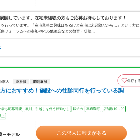
展開しています。在宅未経験の方もご応募お待ちしております！
りを行っています。「在宅業務に興味はあるけど在宅は未経験だから…」という方に
療フォーラムへの参加やPOS勉強会などの教育・研修…
た
保存す
師求人
正社員
調剤薬局
方におすすめ！施設への往診同行を行っている調
験者も応募可能
原則、引越しを伴う転勤なし
駅チカ
車通勤可
店舗数10～29
以上
この求人に興味がある
4歳～モデル