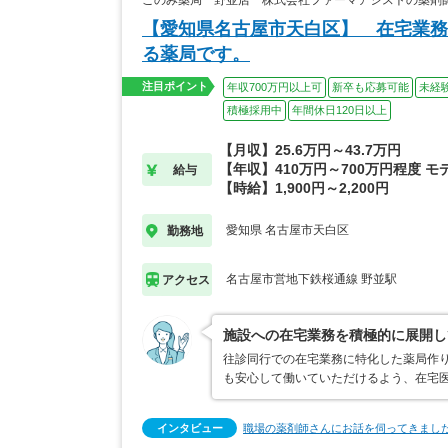
このみ薬局 野並店 株式会社ファーマアシストの薬剤
【愛知県名古屋市天白区】 在宅業務
る薬局です。
注目ポイント
年収700万円以上可
新卒も応募可能
未経
積極採用中
年間休日120日以上
【月収】25.6万円～43.7万円
【年収】410万円～700万円程度 モ
給与
【時給】1,900円～2,200円
愛知県 名古屋市天白区
勤務地
名古屋市営地下鉄桜通線 野並駅
アクセス
施設への在宅業務を積極的に展開し
往診同行での在宅業務に特化した薬局作
も安心して働いていただけるよう、在宅医
インタビュー
職場の薬剤師さんにお話を伺ってきまし