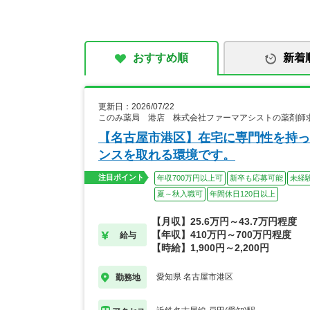
おすすめ順
新着
更新日：2026/07/22
このみ薬局 港店 株式会社ファーマアシストの薬剤師
【名古屋市港区】在宅に専門性を持っ
ンスを取れる環境です。
注目ポイント
年収700万円以上可
新卒も応募可能
未経
夏～秋入職可
年間休日120日以上
【月収】25.6万円～43.7万円程度
【年収】410万円～700万円程度
給与
【時給】1,900円～2,200円
愛知県 名古屋市港区
勤務地