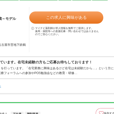
この求人に興味がある
4歳～モデル
マイナビ薬剤師が求人情報を無料でご提供します。
薬局・病院等への直接応募・問い合わせではありません
のでご安心ください。
／名古屋市営地下鉄鶴
ています。在宅未経験の方もご応募お待ちしております！
りを行っています。「在宅業務に興味はあるけど在宅は未経験だから…」という方に
療フォーラムへの参加やPOS勉強会などの教育・研修…
た
保存す