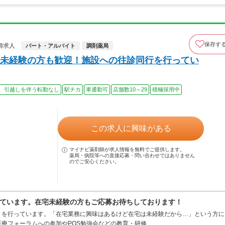
保存す
師求人
パート・アルバイト
調剤薬局
未経験の方も歓迎！施設への往診同行を行ってい
、引越しを伴う転勤なし
駅チカ
車通勤可
店舗数10～29
積極採用中
この求人に興味がある
マイナビ薬剤師が求人情報を無料でご提供します。
薬局・病院等への直接応募・問い合わせではありません
のでご安心ください。
ています。在宅未経験の方もご応募お待ちしております！
りを行っています。「在宅業務に興味はあるけど在宅は未経験だから…」という方に
療フォーラムへの参加やPOS勉強会などの教育・研修…