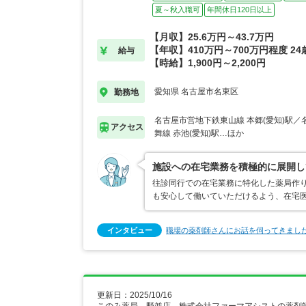
夏～秋入職可
年間休日120日以上
【月収】25.6万円～43.7万円
【年収】410万円～700万円程度 2
給与
【時給】1,900円～2,200円
愛知県 名古屋市名東区
勤務地
名古屋市営地下鉄東山線 本郷(愛知)駅
アクセス
舞線 赤池(愛知)駅…ほか
施設への在宅業務を積極的に展開し
往診同行での在宅業務に特化した薬局作
も安心して働いていただけるよう、在宅医
インタビュー
職場の薬剤師さんにお話を伺ってきまし
更新日：2025/10/16