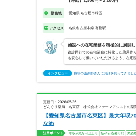
【時給】1,900円～2,200円
愛知県 名古屋市緑区
勤務地
名鉄名古屋本線 有松駅
アクセス
施設への在宅業務を積極的に展開し
往診同行での在宅業務に特化した薬局作
も安心して働いていただけるよう、在宅医
インタビュー
職場の薬剤師さんにお話を伺ってきまし
更新日：2026/05/26
どんぐり薬局 名東店 株式会社ファーマアシストの薬
【愛知県名古屋市名東区】最大年収7
なめ
注目ポイント
年収700万円以上可
新卒も応募可能
未経