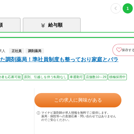
1
順
給与順
保存す
求人
正社員
調剤薬局
た調剤薬局！準社員制度も整っており家庭とバラ
験者も応募可能
原則、引越しを伴う転勤なし
車通勤可
店舗数10～29
積極採用中
この求人に興味がある
マイナビ薬剤師が求人情報を無料でご提供します。
薬局・病院等への直接応募・問い合わせではありません
のでご安心ください。