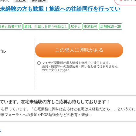
師求人
正社員
調剤薬局
未経験の方も歓迎！施設への往診同行を行ってい
験者も応募可能
原則、引越しを伴う転勤なし
駅チカ
車通勤可
店舗数10～29
この求人に興味がある
デル
マイナビ薬剤師が求人情報を無料でご提供します。
薬局・病院等への直接応募・問い合わせではありません
のでご安心ください。
ています。在宅未経験の方もご応募お待ちしております！
りを行っています。「在宅業務に興味はあるけど在宅は未経験だから…」という方に
療フォーラムへの参加やPOS勉強会などの教育・研修…
た