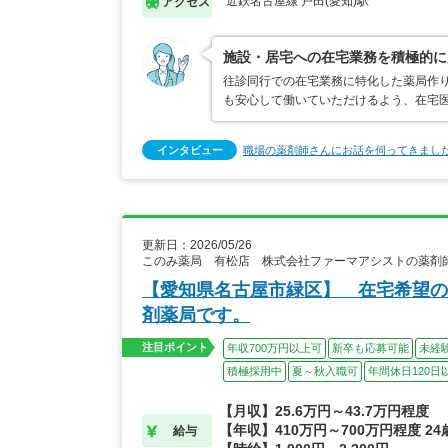
近鉄名古屋線 戸田(愛知)駅
アクセス
施設・居宅への在宅業務を積極的に
往診同行での在宅業務に特化した薬局作
も安心して働いていただけるよう、在宅医
インタビュー
職場の薬剤師さんにお話を伺ってきまし
更新日：2026/05/26
このみ薬局 有松店 株式会社ファーマアシストの薬剤
【愛知県名古屋市緑区】 在宅希望の
剤薬局です。
注目ポイント
年収700万円以上可
新卒も応募可能
未経
積極採用中
夏～秋入職可
年間休日120日
【月収】25.6万円～43.7万円程度
【年収】410万円～700万円程度 2
給与