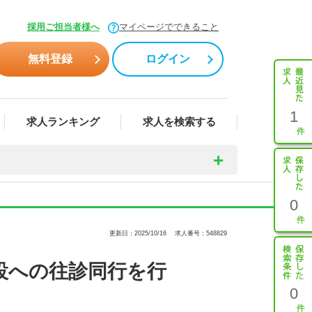
採用ご担当者様へ
マイページでできること
無料登録
ログイン
1
求人ランキング
求人を検索する
0
更新日：2025/10/16
求人番号：548829
設への往診同行を行
0