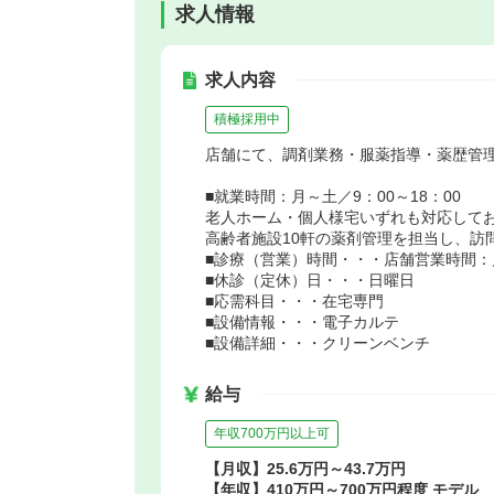
求人情報
求人内容
積極採用中
店舗にて、調剤業務・服薬指導・薬歴管
■就業時間：月～土／9：00～18：00
老人ホーム・個人様宅いずれも対応して
高齢者施設10軒の薬剤管理を担当し、訪
■診療（営業）時間・・・店舗営業時間：月
■休診（定休）日・・・日曜日
■応需科目・・・在宅専門
■設備情報・・・電子カルテ
■設備詳細・・・クリーンベンチ
給与
年収700万円以上可
【月収】25.6万円～43.7万円
【年収】410万円～700万円程度 モデル