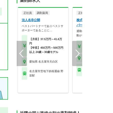
薬剤師求人
正社員
調剤薬局
正社員
調剤薬局
法人名非公開
株式会社スパーク調剤薬局
パーク調剤薬局植田店
ベストパートナーでありベストサ
ポーターであることに…
通勤便利な駅チカ！転居を伴
動がなく、アットホー…
【月収】37.5万円～41.6万
円
【年収】550万円
【年収】450万円～500万円
【時給】2,000円～2,2
以上 24歳～30歳モデル
愛知県 名古屋市天白区
愛知県 名古屋市天白区
名古屋市営地下鉄鶴舞線
名古屋市営地下鉄桜通線 野
田(名古屋市営)駅
並駅