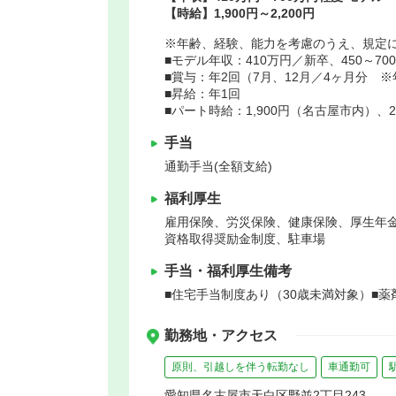
【時給】1,900円～2,200円
※年齢、経験、能力を考慮のうえ、規定
■モデル年収：410万円／新卒、450～70
■賞与：年2回（7月、12月／4ヶ月分 
■昇給：年1回
■パート時給：1,900円（名古屋市内）、2
手当
通勤手当(全額支給)
福利厚生
雇用保険、労災保険、健康保険、厚生年
資格取得奨励金制度、駐車場
手当・福利厚生備考
■住宅手当制度あり（30歳未満対象）■
勤務地・アクセス
原則、引越しを伴う転勤なし
車通勤可
愛知県名古屋市天白区野並2丁目243