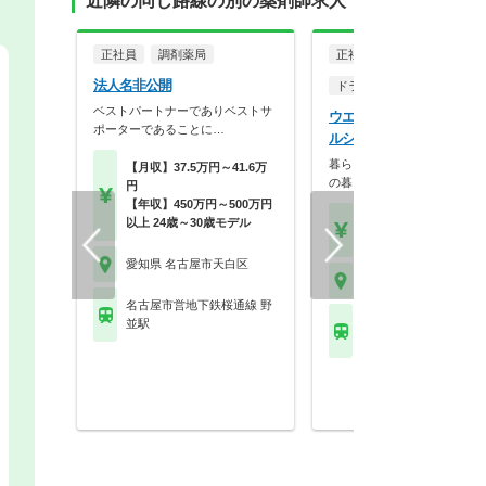
近隣の同じ路線の別の薬剤師求人
正社員
調剤薬局
正社員
法人名非公開
ドラッグストア（調剤併設
ベストパートナーでありベストサ
ウエルシア薬局株式会社 
ポーターであることに…
ルシア名古屋野並店
暮らしを支える仕事だから、
【月収】37.5万円～41.6万
の暮らしも大切に。業…
円
【年収】450万円～500万円
【月収】33.5万円
以上 24歳～30歳モデル
【年収】515万円～65
愛知県 名古屋市天白区
愛知県 名古屋市天白区
名古屋市営地下鉄桜通線 野
名古屋市営地下鉄桜通線
並駅
並駅