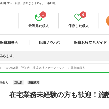
薬剤師 求人・転職・募集なら【マイナビ薬剤師】
1
0
最近見た求人
保存した求人
転職相談会
転職ノウハウ
転職お役立ちガイド
努めます。
このみ薬局 野並店 株式会社ファーマアシストの薬剤師求人
師求人
正社員
調剤薬局
】 在宅業務未経験の方も歓迎！施