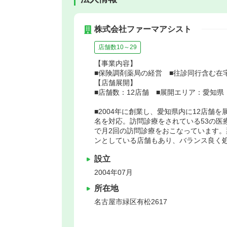
株式会社ファーマアシスト
店舗数10～29
【事業内容】
■保険調剤薬局の経営 ■往診同行含む在
【店舗展開】
■店舗数：12店舗 ■展開エリア：愛知県
■2004年に創業し、愛知県内に12店舗
名を対応。訪問診療をされている53の医
で月2回の訪問診療をおこなっています
ンとしている店舗もあり、バランス良く
設立
2004年07月
所在地
名古屋市緑区
有松2617