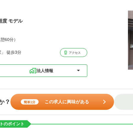
程度 モデル
休憩60分）
」 徒歩3分
アクセス
法人情報
か？
この求人に興味がある
簡単1分
トのポイント