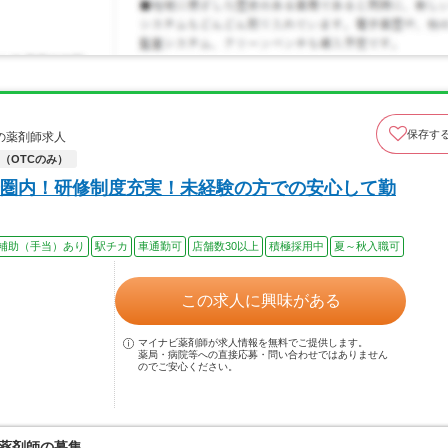
保存す
の薬剤師求人
（OTCのみ）
圏内！研修制度充実！未経験の方での安心して勤
補助（手当）あり
駅チカ
車通勤可
店舗数30以上
積極採用中
夏～秋入職可
この求人に興味がある
マイナビ薬剤師が求人情報を無料でご提供します。
薬局・病院等への直接応募・問い合わせではありません
のでご安心ください。
の薬剤師の募集