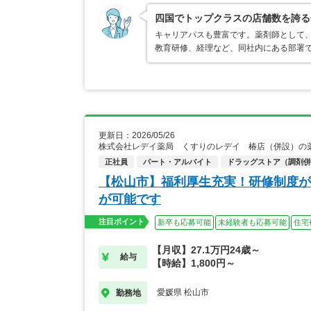
四国でトップクラスの店舗数を誇る
キャリアパスも豊富です。薬剤師として
教育研修、経理など、同社内にある部署
更新日：2026/05/26
株式会社レデイ薬局 くすりのレデイ 椿店（併設）の
正社員
パート・アルバイト
ドラッグストア（調剤併
【松山市】福利厚生充実！研修制度が
が可能です
注目ポイント
新卒も応募可能
未経験者も応募可能
住宅
【月収】27.1万円24歳～
給与
【時給】1,800円～
愛媛県 松山市
勤務地