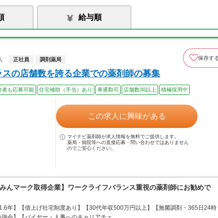
順
給与順
保存す
人
正社員
調剤薬局
ラスの店舗数を誇る企業での薬剤師の募集
験者も応募可能
住宅補助（手当）あり
車通勤可
店舗数30以上
積極採用中
この求人に興味がある
マイナビ薬剤師が求人情報を無料でご提供します。
薬局・病院等への直接応募・問い合わせではありません
のでご安心ください。
くるみんマーク取得企業】ワークライフバランス重視の薬剤師にお勧めで
.6年】【借上げ社宅制度あり】【30代年収500万円以上】【無菌調剤・365日24時
勉強会】【バイヤー・人事へのキャリアチェ…