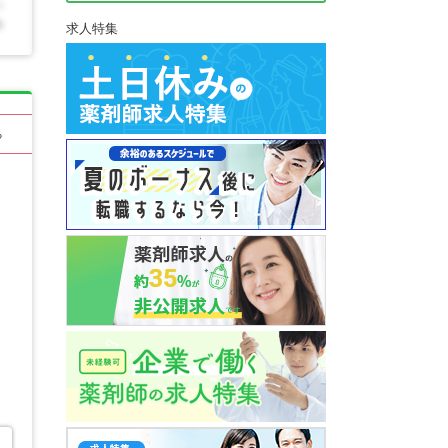
求人特集
る