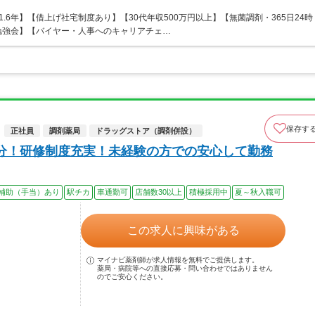
.6年】【借上げ社宅制度あり】【30代年収500万円以上】【無菌調剤・365日24時
勉強会】【バイヤー・人事へのキャリアチェ…
保存す
正社員
調剤薬局
ドラッグストア（調剤併設）
分！研修制度充実！未経験の方での安心して勤務
補助（手当）あり
駅チカ
車通勤可
店舗数30以上
積極採用中
夏～秋入職可
この求人に興味がある
マイナビ薬剤師が求人情報を無料でご提供します。
薬局・病院等への直接応募・問い合わせではありません
のでご安心ください。