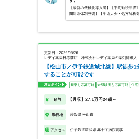
す。
【最新の機械化導入済】【平均勤続年収11
間対応体制整備】【学術大会・処方解析
更新日：2026/05/26
レデイ薬局日赤前店 株式会社レデイ薬局の薬剤師求人
【松山市／伊予鉄道城北線】駅徒歩1
することが可能です
注目ポイント
新卒も応募可能
未経験者も応募可能
住宅
【月収】27.1万円24歳～
給与
愛媛県 松山市
勤務地
伊予鉄道環状線 赤十字病院前駅
アクセス