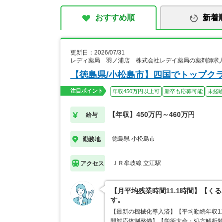
おすすめ順
新着
更新日：2026/07/31
レディ薬局 羽ノ浦店 株式会社レデイ薬局の薬剤師求
【徳島県/小松島市】四国でトップク
注目ポイント
年収450万円以上可
新卒も応募可能
未経
【年収】450万円～460万円
給与
徳島県 小松島市
勤務地
ＪＲ牟岐線 立江駅
アクセス
【月平均残業時間11.1時間】【
す。
【最新の機械化導入済】【平均勤続年収11
間対応体制整備】【学術大会・処方解析