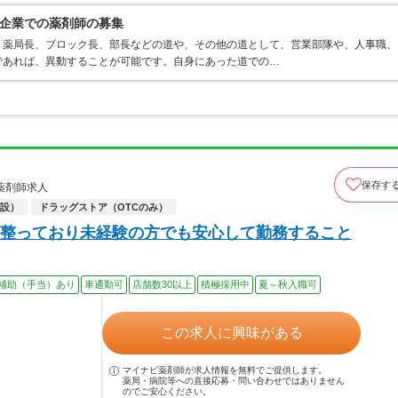
企業での薬剤師の募集
、薬局長、ブロック長、部長などの道や、その他の道として、営業部隊や、人事職、
であれば、異動することが可能です。自身にあった道での…
保存す
薬剤師求人
設）
ドラッグストア（OTCのみ）
整っており未経験の方でも安心して勤務すること
補助（手当）あり
車通勤可
店舗数30以上
積極採用中
夏～秋入職可
この求人に興味がある
マイナビ薬剤師が求人情報を無料でご提供します。
薬局・病院等への直接応募・問い合わせではありません
のでご安心ください。