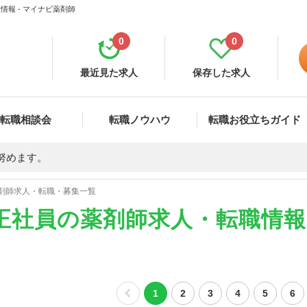
報 - マイナビ薬剤師
0
0
最近見た求人
保存した求人
転職相談会
転職ノウハウ
転職お役立ちガイド
努めます。
剤師求人・転職・募集一覧
正社員の薬剤師求人・転職情
1
2
3
4
5
6