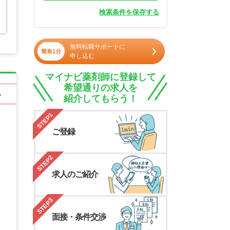
検索条件を保存する
無料転職サポートに
簡単1分
申し込む
マイナビ薬剤師に登録して
希望通りの求人を
る
紹介してもらう！
STEP1
ご登録
STEP2
求人のご紹介
STEP3
面接・条件交渉