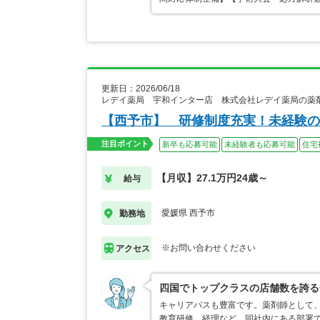
更新日：2026/06/18
レデイ薬局 宇和インター店 株式会社レデイ薬局の薬
【西予市】 研修制度充実！未経験の
注目ポイント
新卒も応募可能
未経験者も応募可能
住宅
【月収】27.1万円24歳～
給与
愛媛県 西予市
勤務地
※お問い合わせください
アクセス
四国でトップクラスの店舗数を誇る
キャリアパスも豊富です。薬剤師として
教育研修、経理など、同社内にある部署