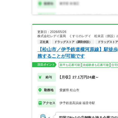
更新日：2026/05/26
株式会社レデイ薬局 くすりのレデイ 松末店（併設）
正社員
ドラッグストア（調剤併設）
ドラッグストア
【松山市／伊予鉄道横河原線】駅徒歩
務することが可能です
注目ポイント
新卒も応募可能
未経験者も応募可能
住宅
【月収】27.1万円24歳～
給与
愛媛県 松山市
勤務地
伊予鉄道高浜線 福音寺駅
アクセス
四国でNo1の店舗数を誇る企業で