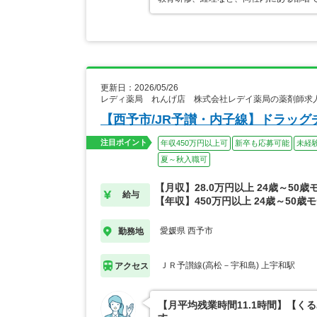
更新日：2026/05/26
レディ薬局 れんげ店 株式会社レデイ薬局の薬剤師求
【西予市/JR予讃・内子線】ドラッ
注目ポイント
年収450万円以上可
新卒も応募可能
未経
夏～秋入職可
【月収】28.0万円以上 24歳～50歳
給与
【年収】450万円以上 24歳～50歳
愛媛県 西予市
勤務地
ＪＲ予讃線(高松－宇和島) 上宇和駅
アクセス
【月平均残業時間11.1時間】【