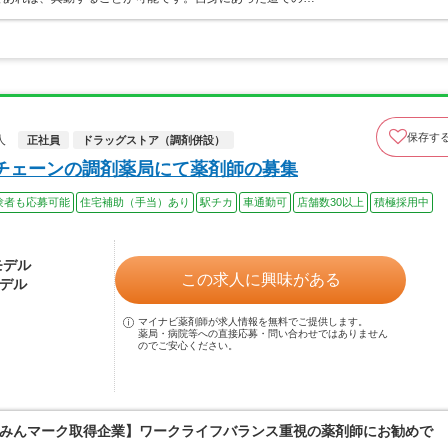
保存す
人
正社員
ドラッグストア（調剤併設）
グチェーンの調剤薬局にて薬剤師の募集
験者も応募可能
住宅補助（手当）あり
駅チカ
車通勤可
店舗数30以上
積極採用中
モデル
この求人に興味がある
モデル
マイナビ薬剤師が求人情報を無料でご提供します。
薬局・病院等への直接応募・問い合わせではありません
のでご安心ください。
くるみんマーク取得企業】ワークライフバランス重視の薬剤師にお勧めで