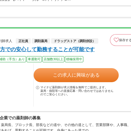
保存す
剤師求人
正社員
調剤薬局
ドラッグストア（調剤併設）
方での安心して勤務することが可能です
補助（手当）あり
車通勤可
店舗数30以上
積極採用中
この求人に興味がある
マイナビ薬剤師が求人情報を無料でご提供します。
薬局・病院等への直接応募・問い合わせではありません
のでご安心ください。
企業での薬剤師の募集
、薬局長、ブロック長、部長などの道や、その他の道として、営業部隊や、人事職、
であれば、異動することが可能です。自身にあった道での…