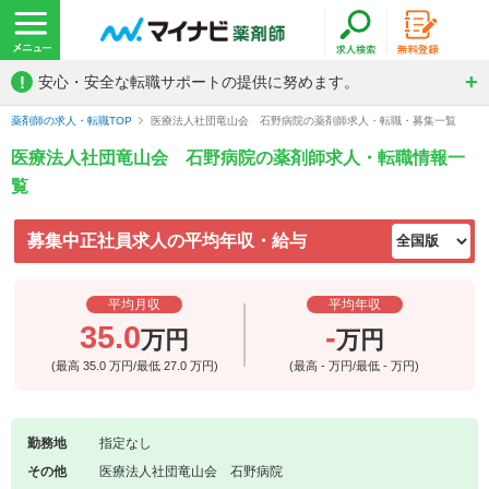
!
安心・安全な転職サポートの提供に努めます。
薬剤師の求人・転職TOP
医療法人社団竜山会 石野病院の薬剤師求人・転職・募集一覧
医療法人社団竜山会 石野病院の薬剤師求人・転職情報一
覧
募集中正社員求人の平均年収・給与
平均月収
平均年収
35.0
-
万円
万円
(最高
35.0
万円/最低
27.0
万円)
(最高
-
万円/最低
-
万円)
勤務地
指定なし
その他
医療法人社団竜山会 石野病院