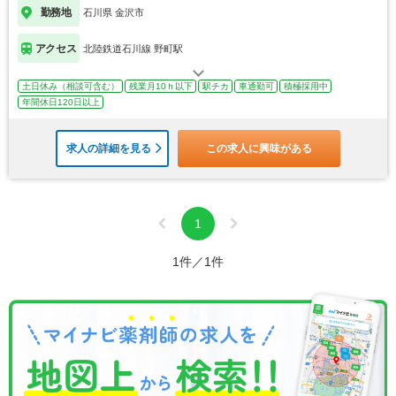
勤務地
石川県 金沢市
アクセス
北陸鉄道石川線 野町駅
土日休み（相談可含む）
残業月10ｈ以下
駅チカ
車通勤可
積極採用中
年間休日120日以上
求人の詳細を見る
この求人に興味がある
1
1件／1件