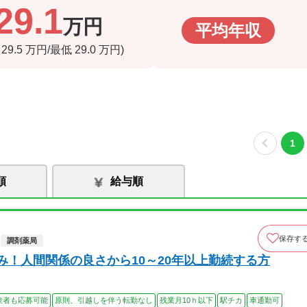
29.1
万円
平均年収
高
29.5
万円/最低
29.0
万円)
1
順
給与順
保存す
調剤薬局
み！人間関係の良さから10～20年以上勤続する方
験者も応募可能
原則、引越しを伴う転勤なし
残業月10ｈ以下
駅チカ
車通勤可