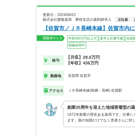
更新日：2024/08/22
株式会社愛敬薬局 夢咲支店の薬剤師求人
正社員
【佐賀市／ＪＲ長崎本線】佐賀市内に
注目ポイント
年収400万円以上可
新卒も応募可能
未経
積極採用中
【月収】29.0万円
給与
【年収】436万円
佐賀県 佐賀市
勤務地
ＪＲ長崎本線(鳥栖－長崎) 佐賀駅
アクセス
創業35周年を迎えた地域密着型の
1972年創業の歴史ある薬局です。仕事
ます。薬の知識だけでなく患者さんに対