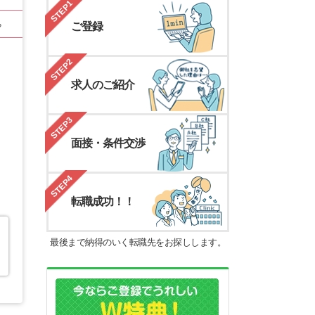
STEP1
る
ご登録
STEP2
求人のご紹介
STEP3
面接・条件交渉
STEP4
転職成功！！
最後まで納得のいく転職先をお探しします。