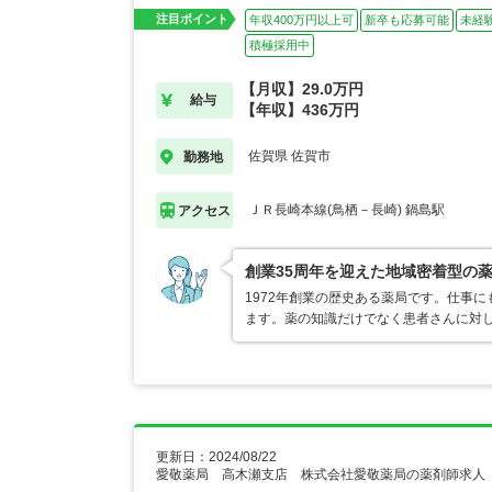
注目ポイント
年収400万円以上可
新卒も応募可能
未経
積極採用中
【月収】29.0万円
給与
【年収】436万円
佐賀県 佐賀市
勤務地
ＪＲ長崎本線(鳥栖－長崎) 鍋島駅
アクセス
創業35周年を迎えた地域密着型の
1972年創業の歴史ある薬局です。仕事
ます。薬の知識だけでなく患者さんに対
更新日：2024/08/22
愛敬薬局 高木瀬支店 株式会社愛敬薬局の薬剤師求人