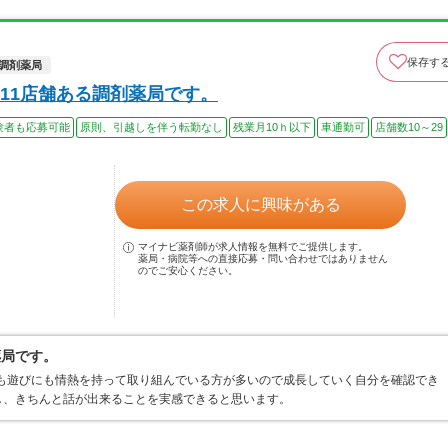
保存す
調剤薬局
11店舗ある調剤薬局です。
験者も応募可能
原則、引越しを伴う転勤なし
残業月10ｈ以下
車通勤可
店舗数10～29
この求人に興味がある
マイナビ薬剤師が求人情報を無料でご提供します。
薬局・病院等への直接応募・問い合わせではありません
のでご安心ください。
薬局です。
にも遊びにも情熱を持って取り組んでいる方が多いので成長していく自分を確認でき
し、きちんと話が出来ることを実感できると思います。