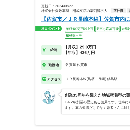
更新日：2024/08/22
株式会社愛敬薬局 開成支店の薬剤師求人
正社員
【佐賀市／ＪＲ長崎本線】佐賀市内に
注目ポイント
年収400万円以上可
新卒も応募可能
未経
積極採用中
【月収】29.0万円
給与
【年収】436万円
佐賀県 佐賀市
勤務地
ＪＲ長崎本線(鳥栖－長崎) 鍋島駅
アクセス
創業35周年を迎えた地域密着型の
1972年創業の歴史ある薬局です。仕事
ます。薬の知識だけでなく患者さんに対