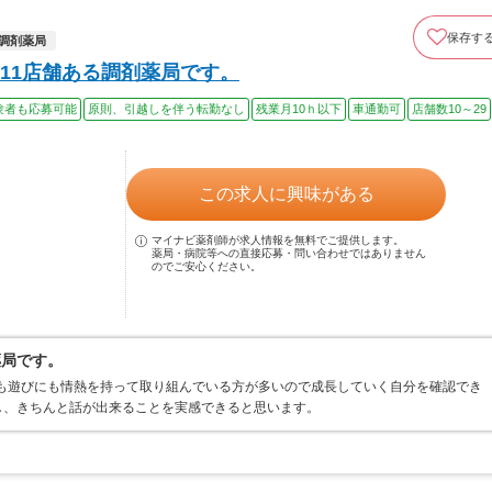
保存す
調剤薬局
11店舗ある調剤薬局です。
験者も応募可能
原則、引越しを伴う転勤なし
残業月10ｈ以下
車通勤可
店舗数10～29
この求人に興味がある
マイナビ薬剤師が求人情報を無料でご提供します。
薬局・病院等への直接応募・問い合わせではありません
のでご安心ください。
薬局です。
にも遊びにも情熱を持って取り組んでいる方が多いので成長していく自分を確認でき
し、きちんと話が出来ることを実感できると思います。