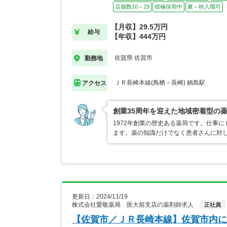
店舗数10～29
積極採用中
夏～秋入職可
【月収】29.5万円
給与
【年収】444万円
佐賀県 佐賀市
勤務地
ＪＲ長崎本線(鳥栖－長崎) 鍋島駅
アクセス
創業35周年を迎えた地域密着型の
1972年創業の歴史ある薬局です。仕事
ます。薬の知識だけでなく患者さんに対
更新日：2024/11/19
株式会社愛敬薬局 医大前支店の薬剤師求人
正社員
【佐賀市／ＪＲ長崎本線】佐賀市内に