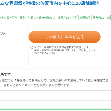
ムな雰囲気が特徴の佐賀市内を中心に10店舗展開
験者も応募可能
原則、引越しを伴う転勤なし
残業月10ｈ以下
車通勤可
店舗数10～29
デル
この求人に興味がある
マイナビ薬剤師が求人情報を無料でご提供します。
薬局・病院等への直接応募・問い合わせではありません
のでご安心ください。
薬局です。
にも遊びにも情熱を持って取り組んでいる方が多いので成長していく自分を確認でき
し、きちんと話が出来ることを実感できると思います。