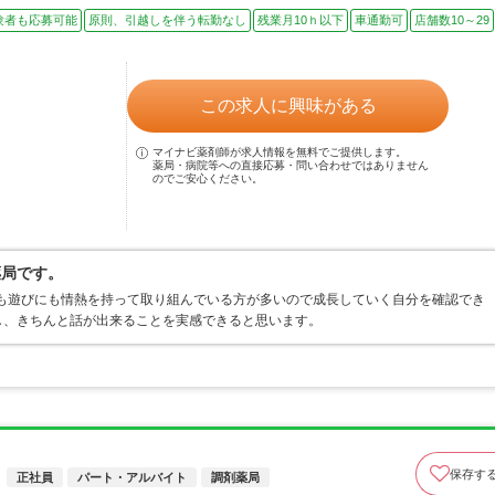
験者も応募可能
原則、引越しを伴う転勤なし
残業月10ｈ以下
車通勤可
店舗数10～29
この求人に興味がある
マイナビ薬剤師が求人情報を無料でご提供します。
薬局・病院等への直接応募・問い合わせではありません
のでご安心ください。
薬局です。
にも遊びにも情熱を持って取り組んでいる方が多いので成長していく自分を確認でき
し、きちんと話が出来ることを実感できると思います。
保存す
正社員
パート・アルバイト
調剤薬局