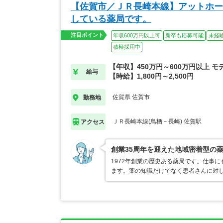
【佐賀市／ＪＲ長崎本線】アットホー
している薬局です。
注目ポイント
年収600万円以上可
新卒も応募可能
未経
積極採用中
【年収】450万円～600万円以上 モ
給与
【時給】1,800円～2,500円
佐賀県 佐賀市
勤務地
ＪＲ長崎本線(鳥栖－長崎) 佐賀駅
アクセス
創業35周年を迎えた地域密着型の
1972年創業の歴史ある薬局です。仕事
ます。薬の知識だけでなく患者さんに対