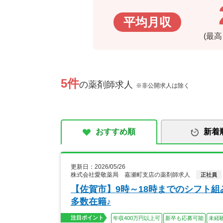
平均月収
(最
5件
の薬剤師求人
※非公開求人は除く
おすすめ順
新着
更新日：2026/05/26
株式会社愛敬薬局 嘉瀬町支店の薬剤師求人
正社員
【佐賀市】9時～18時までのシフト組
多数在籍♪
注目ポイント
年収400万円以上可
新卒も応募可能
未経