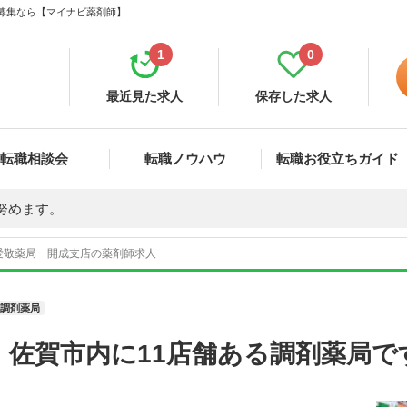
・募集なら【マイナビ薬剤師】
1
0
最近見た求人
保存した求人
転職相談会
転職ノウハウ
転職お役立ちガイド
努めます。
愛敬薬局 開成支店の薬剤師求人
調剤薬局
】佐賀市内に11店舗ある調剤薬局で