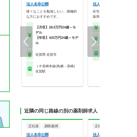
法人名非公開
法人名非公開
様々なことを勉強したい、積極的
在宅専門の薬剤師が2名在籍
な方におすすめです。
薬局です！
【月収】28.0万円24歳～モ
【年収】466万円～70
デル
【年収】420万円24歳～モデ
佐賀県 佐賀市
ル
ＪＲ長崎本線(鳥栖－長
佐賀県 佐賀市
佐賀駅
ＪＲ長崎本線(鳥栖－長崎)
佐賀駅
近隣の同じ路線の別の薬剤師求人
正社員
調剤薬局
正社員
調剤薬局
法人名非公開
法人名非公開