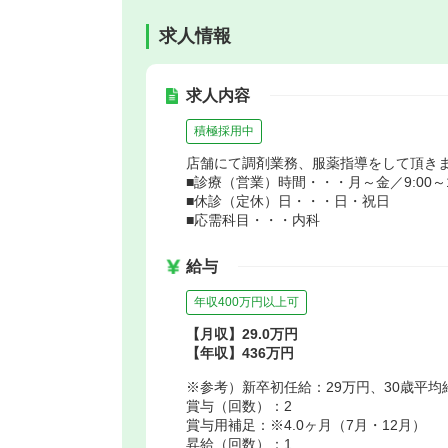
求人情報
求人内容
積極採用中
店舗にて調剤業務、服薬指導をして頂き
■診療（営業）時間・・・月～金／9:00～18
■休診（定休）日・・・日・祝日
■応需科目・・・内科
給与
年収400万円以上可
【月収】29.0万円
【年収】436万円
※参考）新卒初任給：29万円、30歳平均
賞与（回数）：2
賞与用補足：※4.0ヶ月（7月・12月）
昇給（回数）：1