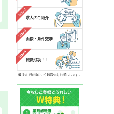
STEP2
求人のご紹介
STEP3
面接・条件交渉
STEP4
転職成功！！
最後まで納得のいく転職先をお探しします。