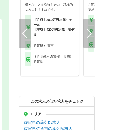
様々なことを勉強したい、積極的
在宅専門の薬剤師が2名在籍
な方におすすめです。
薬局です！
【月収】28.0万円24歳～モ
【年収】466万円～70
デル
【年収】420万円24歳～モデ
佐賀県 佐賀市
ル
ＪＲ長崎本線(鳥栖－長
佐賀県 佐賀市
佐賀駅
ＪＲ長崎本線(鳥栖－長崎)
佐賀駅
この求人と似た求人をチェック
エリア
佐賀県の薬剤師求人
佐賀県佐賀市の薬剤師求人