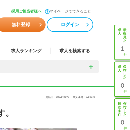
採用ご担当者様へ
マイページでできること
無料登録
ログイン
1
求人ランキング
求人を検索する
0
更新日：2024/08/22
求人番号：246653
す。
0