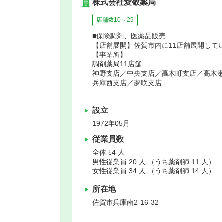
株式会社愛敬薬局
店舗数10～29
■保険調剤、医薬品販売
【店舗展開】佐賀市内に11店舗展開して
【事業所】
調剤薬局11店舗
神野支店／中央支店／高木町支店／高木
兵庫西支店／夢咲支店
設立
1972年05月
従業員数
全体 54 人
男性従業員 20 人 （うち薬剤師 11 人）
女性従業員 34 人 （うち薬剤師 14 人）
所在地
佐賀市
兵庫南2-16-32