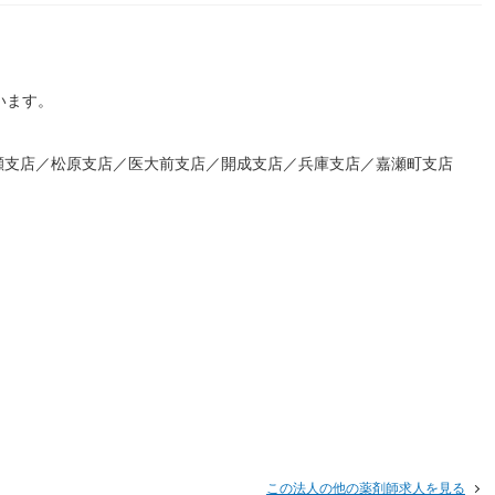
います。
瀬支店／松原支店／医大前支店／開成支店／兵庫支店／嘉瀬町支店
この法人の他の薬剤師求人を見る