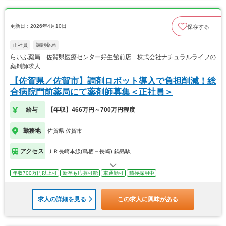
更新日：2026年4月10日
保存する
正社員
調剤薬局
らいふ薬局 佐賀県医療センター好生館前店 株式会社ナチュラルライフの
薬剤師求人
【佐賀県／佐賀市】調剤ロボット導入で負担削減！総
合病院門前薬局にて薬剤師募集＜正社員＞
給与
【年収】466万円～700万円程度
勤務地
佐賀県 佐賀市
アクセス
ＪＲ長崎本線(鳥栖－長崎) 鍋島駅
年収700万円以上可
新卒も応募可能
車通勤可
積極採用中
求人の詳細を見る
この求人に興味がある