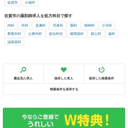
佐賀市
小城市
佐賀市の薬剤師求人を処方科目で探す
内科
外科
皮膚科
耳鼻科
眼科
精神科
小児科
整形外科
心療内科
総合科目
循環器科
婦人科
歯科
泌尿器科
最近見た求人
保存した求人
保存した検索条件
検索条件を保存する