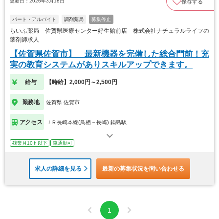
更新日：2026年3月18日
保存する
パート・アルバイト
調剤薬局
募集停止
らいふ薬局 佐賀県医療センター好生館前店 株式会社ナチュラルライフの
薬剤師求人
【佐賀県佐賀市】 最新機器を完備した総合門前！充
実の教育システムがありスキルアップできます。
給与
【時給】2,000円～2,500円
勤務地
佐賀県 佐賀市
アクセス
ＪＲ長崎本線(鳥栖－長崎) 鍋島駅
残業月10ｈ以下
車通勤可
求人の詳細を見る
最新の募集状況を問い合わせる
1