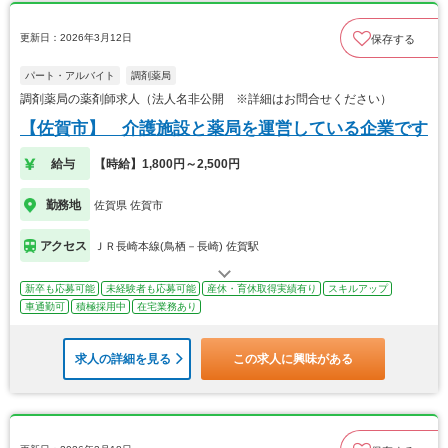
更新日：2026年3月12日
保存する
パート・アルバイト
調剤薬局
調剤薬局の薬剤師求人（法人名非公開 ※詳細はお問合せください）
【佐賀市】 介護施設と薬局を運営している企業です
給与
【時給】1,800円～2,500円
勤務地
佐賀県 佐賀市
アクセス
ＪＲ長崎本線(鳥栖－長崎) 佐賀駅
新卒も応募可能
未経験者も応募可能
産休・育休取得実績有り
スキルアップ
車通勤可
積極採用中
在宅業務あり
求人の詳細を見る
この求人に興味がある