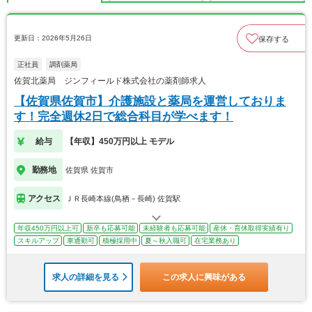
更新日：2026年5月26日
保存する
正社員
調剤薬局
佐賀北薬局 ジンフィールド株式会社の薬剤師求人
【佐賀県佐賀市】介護施設と薬局を運営しておりま
す！完全週休2日で総合科目が学べます！
給与
【年収】450万円以上 モデル
勤務地
佐賀県 佐賀市
アクセス
ＪＲ長崎本線(鳥栖－長崎) 佐賀駅
年収450万円以上可
新卒も応募可能
未経験者も応募可能
産休・育休取得実績有り
スキルアップ
車通勤可
積極採用中
夏～秋入職可
在宅業務あり
求人の詳細を見る
この求人に興味がある