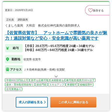
更新日：2026年5月18日
保存する
正社員
調剤薬局
くましろ薬局 大和店 株式会社神代薬局の薬剤師求人
【佐賀県佐賀市】 アットホームで雰囲気の良さが魅
力！過誤対策など安心・安全意識が高い薬局です
【月収】28.0万円～65.0万円程度 24歳～34歳モデル
給与
【年収】440万円～640万円程度 24歳～34歳モデル
勤務地
佐賀県 佐賀市
アクセス
ＪＲ長崎本線(鳥栖－長崎) 佐賀駅
年収600万円以上可
新卒も応募可能
未経験者も応募可能
残業月10ｈ以下
産休・育休取得実績有り
総合門前
スキルアップ
車通勤可
積極採用中
在宅業務あり
求人の詳細を見る
この求人に興味がある