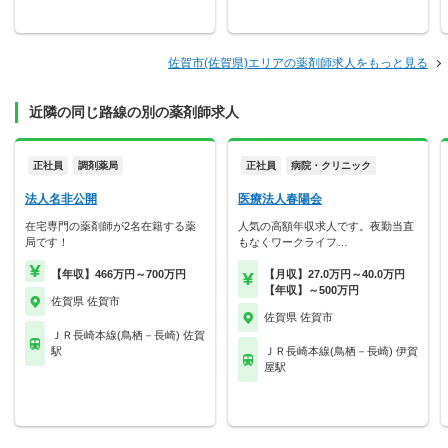
佐賀市(佐賀県)エリアの薬剤師求人をもっと見る
近隣の同じ路線の別の薬剤師求人
正社員
調剤薬局
正社員
病院・クリニック
法人名非公開
医療法人春陽会
在宅専門の薬剤師が2名在籍する薬
人気の高額年収求人です。夜勤当直
局です！
もなくワークライフ…
【年収】466万円～700万円
【月収】27.0万円～40.0万円
【年収】～500万円
佐賀県 佐賀市
佐賀県 佐賀市
ＪＲ長崎本線(鳥栖－長崎) 佐賀
駅
ＪＲ長崎本線(鳥栖－長崎) 伊賀
屋駅