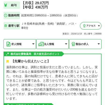
【月収】29.0万円
給与
【年収】436万円
勤務時間
就業時間1:09時00分～18時00分（休憩60分）
ＪＲ長崎本線(鳥栖－長崎)「鍋島駅」 バス・
最寄り駅
アクセス
車8分
更新日：2024/11/19 求人番号：246888
求人情報
法人情報
類似の求人
株式会社愛敬薬局 医大前支店のポイント
【先輩から伝えたいこと】
薬剤師の仕事は、調剤と投薬が主だと思っていました。しかし、実
際に働いてみると服薬指導が主な仕事であると思うようになりまし
た。それは、薬の知識だけでなく、患者さんに対してきちんと話が
できることが必要である、と思うからです。今はどちらも不足して
いるので、諸先輩にご指導をいただきつつ、業務に取り組んでいま
す。また、仕事は一日の処方箋受付がだいたい200枚を超えるので
忙しいですが、多数の診療科から受け付けるので色々勉強になって
います。