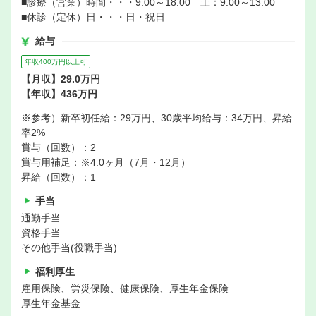
■診療（営業）時間・・・9:00～18:00 土：9:00～13:00
■休診（定休）日・・・日・祝日
給与
年収400万円以上可
【月収】29.0万円
【年収】436万円
※参考）新卒初任給：29万円、30歳平均給与：34万円、昇給
率2%
賞与（回数）：2
賞与用補足：※4.0ヶ月（7月・12月）
昇給（回数）：1
手当
通勤手当
資格手当
その他手当(役職手当)
福利厚生
雇用保険、労災保険、健康保険、厚生年金保険
厚生年金基金