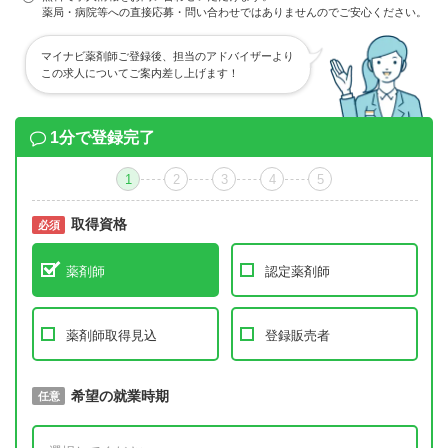
薬局・病院等への直接応募・問い合わせではありませんのでご安心ください。
マイナビ薬剤師ご登録後、担当のアドバイザーより
この求人についてご案内差し上げます！
1分で登録完了
1
2
3
4
5
取得資格
必須
必須
薬剤師
認定薬剤師
薬剤師取得見込
登録販売者
取得予定年
希望の就業時期
必須
任意