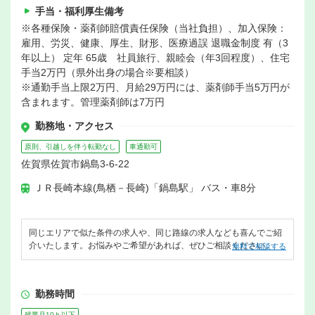
手当・福利厚生備考
※各種保険・薬剤師賠償責任保険（当社負担）、加入保険：
雇用、労災、健康、厚生、財形、医療過誤 退職金制度 有（3
年以上） 定年 65歳 社員旅行、親睦会（年3回程度）、住宅
手当2万円（県外出身の場合※要相談）
※通勤手当上限2万円、月給29万円には、薬剤師手当5万円が
含まれます。管理薬剤師は7万円
勤務地・アクセス
原則、引越しを伴う転勤なし
車通勤可
佐賀県佐賀市鍋島3-6-22
ＪＲ長崎本線(鳥栖－長崎)「鍋島駅」 バス・車8分
同じエリアで似た条件の求人や、同じ路線の求人なども喜んでご紹
介いたします。お悩みやご希望があれば、ぜひご相談ください。
無料で相談する
勤務時間
残業月10ｈ以下