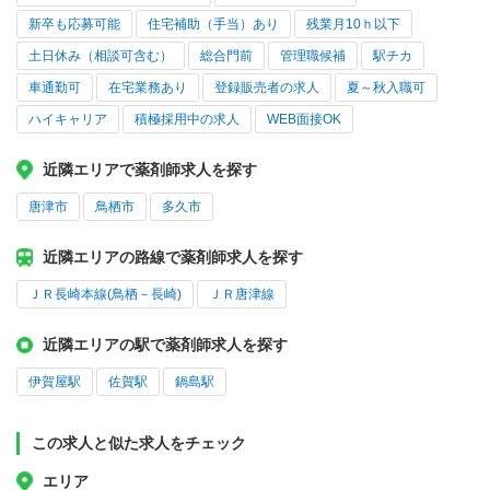
新卒も応募可能
住宅補助（手当）あり
残業月10ｈ以下
土日休み（相談可含む）
総合門前
管理職候補
駅チカ
車通勤可
在宅業務あり
登録販売者の求人
夏～秋入職可
ハイキャリア
積極採用中の求人
WEB面接OK
近隣エリアで薬剤師求人を探す
唐津市
鳥栖市
多久市
近隣エリアの路線で薬剤師求人を探す
ＪＲ長崎本線(鳥栖－長崎)
ＪＲ唐津線
近隣エリアの駅で薬剤師求人を探す
伊賀屋駅
佐賀駅
鍋島駅
この求人と似た求人をチェック
エリア