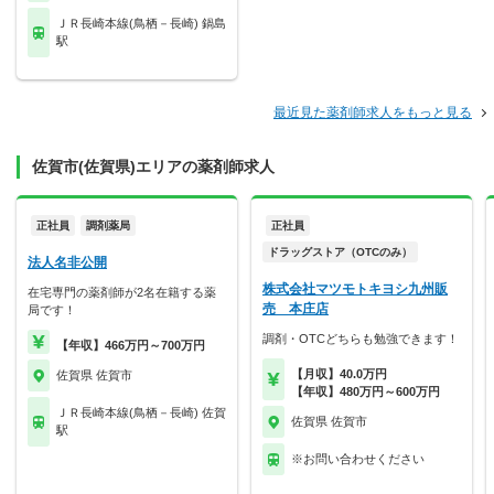
ＪＲ長崎本線(鳥栖－長崎) 鍋島
駅
最近見た薬剤師求人をもっと見る
佐賀市(佐賀県)エリアの薬剤師求人
正社員
調剤薬局
正社員
ドラッグストア（OTCのみ）
法人名非公開
株式会社マツモトキヨシ九州販
在宅専門の薬剤師が2名在籍する薬
売 本庄店
局です！
調剤・OTCどちらも勉強できます！
【年収】466万円～700万円
【月収】40.0万円
佐賀県 佐賀市
【年収】480万円～600万円
ＪＲ長崎本線(鳥栖－長崎) 佐賀
佐賀県 佐賀市
駅
※お問い合わせください