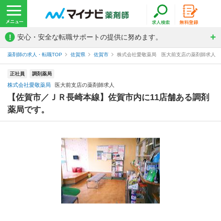
!
安心・安全な転職サポートの提供に努めます。
薬剤師の求人・転職TOP
佐賀県
佐賀市
株式会社愛敬薬局 医大前支店の薬剤師求人
正社員
調剤薬局
株式会社愛敬薬局
医大前支店の薬剤師求人
【佐賀市／ＪＲ長崎本線】佐賀市内に11店舗ある調剤
薬局です。