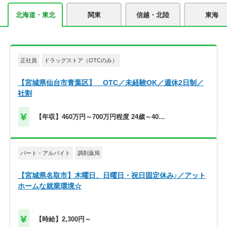
北海道・東北
関東
信越・北陸
東海
正社員
ドラッグストア（OTCのみ）
【宮城県仙台市青葉区】 OTC／未経験OK／週休2日制／
社割
【年収】460万円～700万円程度 24歳～40歳
モデル
パート・アルバイト
調剤薬局
【宮城県名取市】木曜日、日曜日・祝日固定休み♪／アット
ホームな就業環境☆
【時給】2,300円～