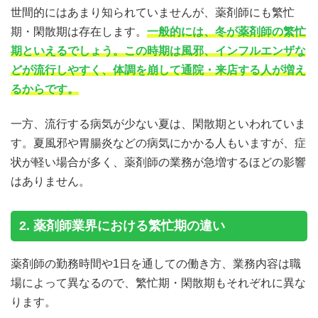
4.繁忙期のストレスを解消する方法
世間的にはあまり知られていませんが、薬剤師にも繁忙
4-1. 業務効率化ツールの導入で効率化を図る
期・閑散期は存在します。
一般的には、冬が薬剤師の繁忙
4-2. 上司や同僚、家族など身近な人に相談してみる
期といえるでしょう。この時期は風邪、インフルエンザな
4-3. 休暇を取得し自分の好きなことをする
どが流行しやすく、体調を崩して通院・来店する人が増え
4-4. 思い切って転職を考えてみる
るからです。
5. 転職する場合は「繁忙期」と「閑散期」を見極めよう
6.まとめ
一方、流行する病気が少ない夏は、閑散期といわれていま
す。夏風邪や胃腸炎などの病気にかかる人もいますが、症
状が軽い場合が多く、薬剤師の業務が急増するほどの影響
はありません。
2. 薬剤師業界における繁忙期の違い
薬剤師の勤務時間や1日を通しての働き方、業務内容は職
場によって異なるので、繁忙期・閑散期もそれぞれに異な
ります。