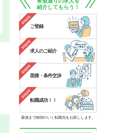
希望通りの求人を
紹介してもらう！
STEP1
ご登録
STEP2
求人のご紹介
STEP3
面接・条件交渉
STEP4
転職成功！！
最後まで納得のいく転職先をお探しします。