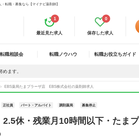
 求人・転職・募集なら【マイナビ薬剤師】
1
0
最近見た求人
保存した求人
転職相談会
転職ノウハウ
転職お役立ちガイド
努めます。
EBS薬局たまプラーザ店 EBS株式会社の薬剤師求人
正社員
パート・アルバイト
調剤薬局
募集停止
2.5休・残業月10時間以下・たま
の