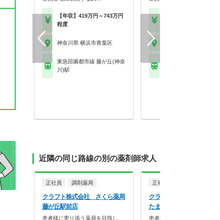
【年収】419万円～743万円
【年収】419万円～74
程度
程度
神奈川県 横浜市青葉区
神奈川県 横浜市青葉区
東急田園都市線 藤が丘(神奈
東急田園都市線 たまプ
川)駅
ザ駅
近隣の同じ路線の別の薬剤師求人
正社員
調剤薬局
正社員
調剤薬局
クラフト株式会社 さくら薬局
クラフト株式会社 飯田薬
藤が丘駅前店
たまプラーザ店
患者様に寄り添う薬局を目指し、
患者様に寄り添う薬局を目指