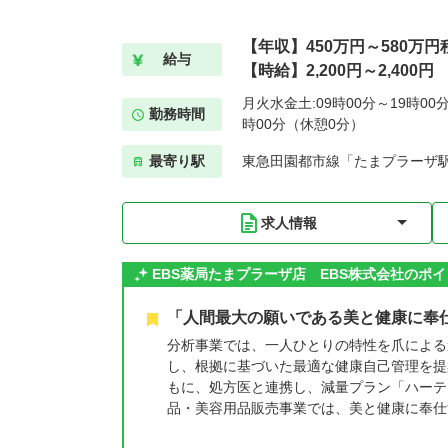
【年収】450万円～580万円
給与
【時給】2,200円～2,400円
月火水金土:09時00分～19時00分
勤務時間
時00分（休憩0分）
最寄り駅
東急田園都市線「たまプラーザ駅
求人情報
EBS薬局たまプラーザ店 EBS株式会社のポ
「人間最大の願いである美と健康に奉
分析事業では、一人ひとりの特性を爪による
し、根拠に基づいた最適な健康自己管理を提
もに、処方医と連携し、減量プラン「ハーテ
品・美容用品販売事業では、美と健康に奉仕