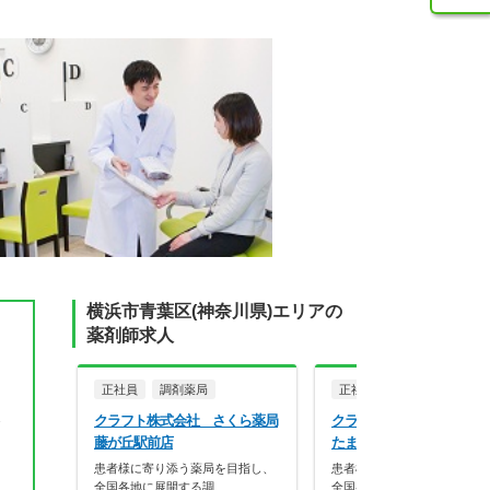
横浜市青葉区(神奈川県)エリアの
薬剤師求人
正社員
調剤薬局
正社員
調剤薬局
クラフト株式会社 さくら薬局
クラフト株式会社 飯田薬
食
藤が丘駅前店
たまプラーザ店
患者様に寄り添う薬局を目指し、
患者様に寄り添う薬局を目指
全国各地に展開する調…
全国各地に展開する調…