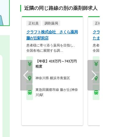
近隣の同じ路線の別の薬剤師求人
正社員
調剤薬局
正社員
調剤薬局
クラフト株式会社 さくら薬局
クラフト株式会社 飯田薬
藤が丘駅前店
たまプラーザ店
患者様に寄り添う薬局を目指し、
患者様に寄り添う薬局を目指
全国各地に展開する調…
全国各地に展開する調…
【年収】419万円～743万円
【年収】419万円～74
程度
程度
神奈川県 横浜市青葉区
神奈川県 横浜市青葉区
東急田園都市線 藤が丘(神奈
東急田園都市線 たまプ
川)駅
ザ駅