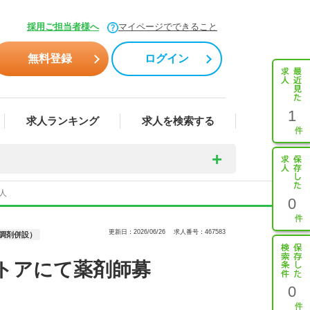
採用ご担当者様へ
マイページでできること
無料登録
ログイン
1
求人ランキング
求人を検索する
人
0
更新日：2026/06/26
求人番号：467583
調剤併設）
トアにて薬剤師募
0