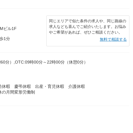
同じエリアで似た条件の求人や、同じ路線の
求人なども喜んでご紹介いたします。お悩み
Mビル1F
やご希望があれば、ぜひご相談ください。
歩1分
無料で相談する
60分）,OTC:09時00分～22時00分（休憩0分）
給休暇 慶弔休暇 出産・育児休暇 介護休暇
8休の月間変形労働制