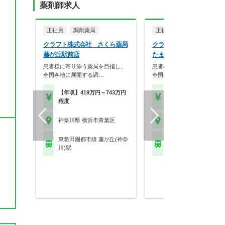
薬剤師求人
正社員
調剤薬局
正社員
調剤薬局
クラフト株式会社 さくら薬局
クラフト株式会社 飯田薬
藤が丘駅前店
たまプラーザ店
患者様に寄り添う薬局を目指し、
患者様に寄り添う薬局を目指
全国各地に展開する調…
全国各地に展開する調…
【年収】419万円～743万円
【年収】419万円～74
程度
程度
神奈川県 横浜市青葉区
神奈川県 横浜市青葉区
東急田園都市線 藤が丘(神奈
東急田園都市線 たまプ
川)駅
ザ駅