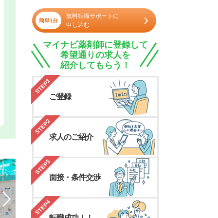
無料転職サポートに
簡単1分
申し込む
マイナビ薬剤師に登録して
希望通りの求人を
紹介してもらう！
STEP1
ご登録
STEP2
求人のご紹介
STEP3
面接・条件交渉
STEP4
転職成功！！