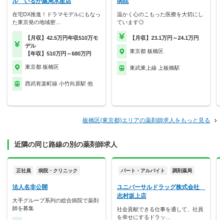
ル いるか薬局水星店
病院
在宅DX推進！ドラマモデルにもなっ
温かく心のこもった医療を大切にし
た東京発の地域密…
ています◎
【月収】42.5万円年収510万モ
【月収】23.1万円～24.1万円
デル
東京都 板橋区
【年収】510万円～680万円
東京都 板橋区
東武東上線 上板橋駅
西武有楽町線 小竹向原駅 他
板橋区(東京都)エリアの薬剤師求人をもっと見る
近隣の同じ路線の別の薬剤師求人
正社員
病院・クリニック
パート・アルバイト
調剤薬局
法人名非公開
ユニバーサルドラッグ株式会社
志村坂上店
大手グループ系列の総合病院で薬剤
師を募集
社会貢献できる仕事を通して、社員
を幸せにするドラッ…