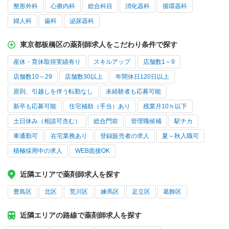
整形外科
心療内科
総合科目
消化器科
循環器科
婦人科
歯科
泌尿器科
東京都板橋区の薬剤師求人をこだわり条件で探す
産休・育休取得実績有り
スキルアップ
店舗数1～9
店舗数10～29
店舗数30以上
年間休日120日以上
原則、引越しを伴う転勤なし
未経験者も応募可能
新卒も応募可能
住宅補助（手当）あり
残業月10ｈ以下
土日休み（相談可含む）
総合門前
管理職候補
駅チカ
車通勤可
在宅業務あり
登録販売者の求人
夏～秋入職可
積極採用中の求人
WEB面接OK
近隣エリアで薬剤師求人を探す
豊島区
北区
荒川区
練馬区
足立区
葛飾区
近隣エリアの路線で薬剤師求人を探す