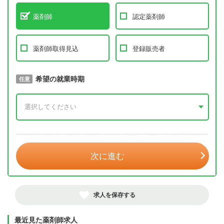
薬剤師
認定薬剤師
薬剤師取得見込
登録販売者
取得予定年
希望の就業時期
必須
任意
年 3月
次に進む
求人を保存する
最近見た薬剤師求人