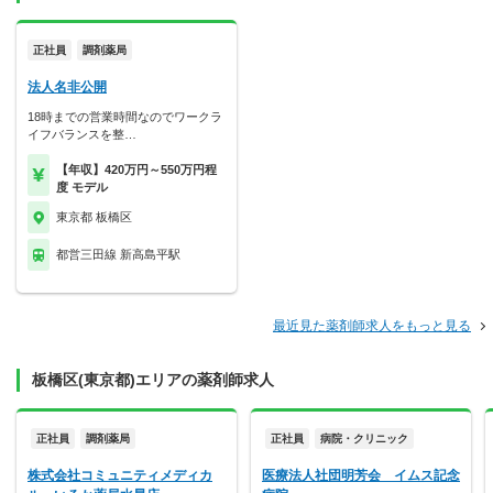
正社員
調剤薬局
法人名非公開
18時までの営業時間なのでワークラ
イフバランスを整…
【年収】420万円～550万円程
度 モデル
東京都 板橋区
都営三田線 新高島平駅
最近見た薬剤師求人をもっと見る
板橋区(東京都)エリアの薬剤師求人
正社員
調剤薬局
正社員
病院・クリニック
株式会社コミュニティメディカ
医療法人社団明芳会 イムス記念