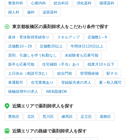
整形外科
心療内科
総合科目
消化器科
循環器科
婦人科
歯科
泌尿器科
東京都板橋区の薬剤師求人をこだわり条件で探す
産休・育休取得実績有り
スキルアップ
店舗数1～9
店舗数10～29
店舗数30以上
年間休日120日以上
原則、引越しを伴う転勤なし
未経験者も応募可能
新卒も応募可能
住宅補助（手当）あり
残業月10ｈ以下
土日休み（相談可含む）
総合門前
管理職候補
駅チカ
車通勤可
在宅業務あり
登録販売者の求人
夏～秋入職可
積極採用中の求人
WEB面接OK
近隣エリアで薬剤師求人を探す
豊島区
北区
荒川区
練馬区
足立区
葛飾区
近隣エリアの路線で薬剤師求人を探す