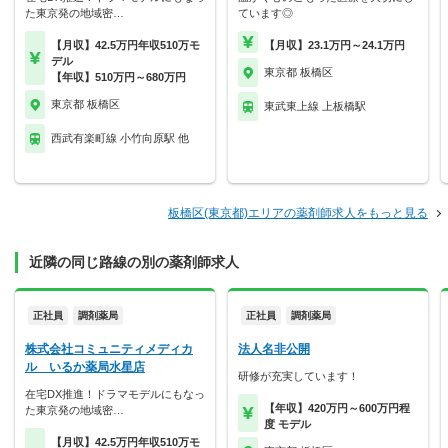
た東京発の地域密…
ています◎
【月収】42.5万円年収510万モ
【月収】23.1万円～24.1万円
デル
東京都 板橋区
【年収】510万円～680万円
東京都 板橋区
東武東上線 上板橋駅
西武有楽町線 小竹向原駅 他
板橋区(東京都)エリアの薬剤師求人をもっと見る
近隣の同じ路線の別の薬剤師求人
正社員
調剤薬局
正社員
調剤薬局
株式会社コミュニティメディカ
法人名非公開
ル いるか薬局水星店
研修が充実しています！
在宅DX推進！ドラマモデルにもなっ
【年収】420万円～600万円程
た東京発の地域密…
度 モデル
【月収】42.5万円年収510万モ