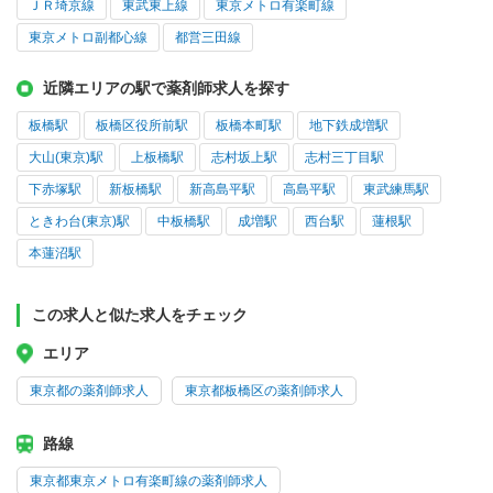
ＪＲ埼京線
東武東上線
東京メトロ有楽町線
東京メトロ副都心線
都営三田線
近隣エリアの駅で薬剤師求人を探す
板橋駅
板橋区役所前駅
板橋本町駅
地下鉄成増駅
大山(東京)駅
上板橋駅
志村坂上駅
志村三丁目駅
下赤塚駅
新板橋駅
新高島平駅
高島平駅
東武練馬駅
ときわ台(東京)駅
中板橋駅
成増駅
西台駅
蓮根駅
本蓮沼駅
この求人と似た求人をチェック
エリア
東京都の薬剤師求人
東京都板橋区の薬剤師求人
路線
東京都東京メトロ有楽町線の薬剤師求人