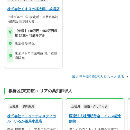
株式会社くすりの福太郎 成増店
上場グループの安定感！複数名体制
×最新設備で対人業…
【年収】440万円～650万円程
度 24歳～45歳モデル
東京都 板橋区
東京メトロ有楽町線 地下鉄成
増駅 他
最近見た薬剤師求人をもっと見る
板橋区(東京都)エリアの薬剤師求人
正社員
調剤薬局
正社員
病院・クリニック
株式会社コミュニティメディカ
医療法人社団明芳会 イムス記念
ル いるか薬局水星店
病院
在宅DX推進！ドラマモデルにもなっ
温かく心のこもった医療を大切にし