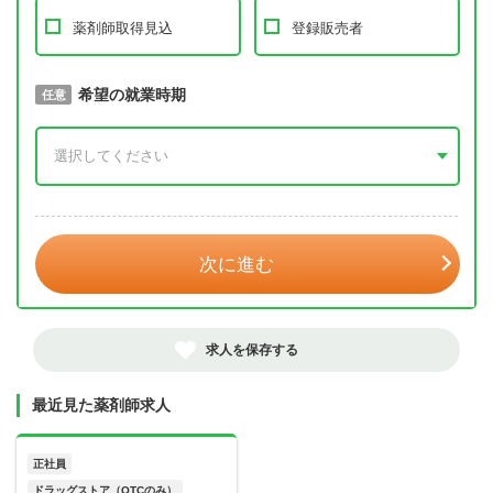
薬剤師取得見込
登録販売者
取得予定年
希望の就業時期
必須
任意
年 3月
次に進む
求人を保存する
最近見た薬剤師求人
正社員
ドラッグストア（OTCのみ）