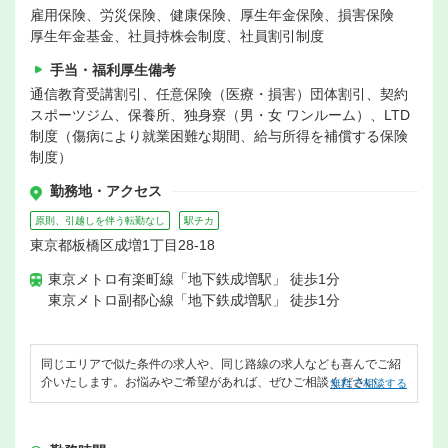
雇用保険、労災保険、健康保険、厚生年金保険、損害保険
厚生年金基金、社員持株会制度、社員割引制度
手当・福利厚生備考
通信教育受講割引、任意保険（医療・損害）団体割引、契約
スポーツジム、保養所、独身寮（男・女 ワンルーム）、LTD
制度（傷病により就業困難な期間、給与所得を補償する保険
制度）
勤務地・アクセス
原則、引越しを伴う転勤なし
駅チカ
東京都板橋区成増1丁目28-18
東京メトロ有楽町線「地下鉄成増駅」 徒歩1分
東京メトロ副都心線「地下鉄成増駅」 徒歩1分
同じエリアで似た条件の求人や、同じ路線の求人なども喜んでご紹
介いたします。お悩みやご希望があれば、ぜひご相談ください。
無料で相談する