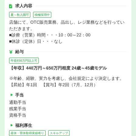
求人内容
夏～秋入職可
積極採用中
店舗にて、OTC販売業務、品出し、レジ業務などを行ってい
ただきます。
■診療（営業）時間・・・10：00～22：00
■休診（定休）日・・・なし
給与
年収650万円以上可
【年収】440万円～650万円程度 24歳～45歳モデル
※年齢、経験、実力を考慮し、会社規定により決定します。
【昇給】年1回 【賞与】年2回（7月、12月）
手当
通勤手当
残業手当
資格手当
福利厚生
産休・育休取得実績有り
スキルアップ