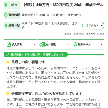
【年収】440万円～650万円程度 24歳～45歳モデル
給与
勤務時間
就業時間１:10時00分～22時00分（休憩60分）
東京メトロ有楽町線「地下鉄成増駅」 徒歩1
最寄り駅
アクセス
分
更新日：2026/06/18 求人番号：513206
求人情報
法人情報
類似の求人
株式会社くすりの福太郎 成増店のポイント
風通しの良い職場です。
地域に集中出店しているため、店舗間のコミュニケーションもとり
やすい環境にあります。困ったときはお互いに助け合える関係性が
出来ていますので、店長同士の情報交換はもちろん、エリア長との
連絡も日頃から密に行っているためいつでも気軽に相談ができる環
境です。
研修制度充実、向上心のある方歓迎しています！
能力開発部による職能別・階層別研修での社員教育に力を入れてい
ます。また、自社の研修だけでなくグループ会社の合同研修を受け