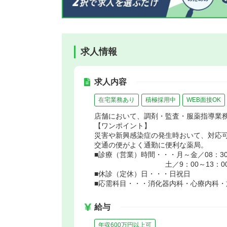
求人情報
求人内容
在宅業務あり
積極採用中
WEB面接OK
店舗において、調剤・監査・服薬指導業
【ワンポイント】
災害や新興感染症の発生時おいて、対応
交通の便がよく通勤に便利な薬局。
■診療（営業）時間・・・月～金／08：30
土／9：00～13：0
■休診（定休）日・・・日祝日
■応需科目・・・消化器内科・心療内科・
給与
年収600万円以上可