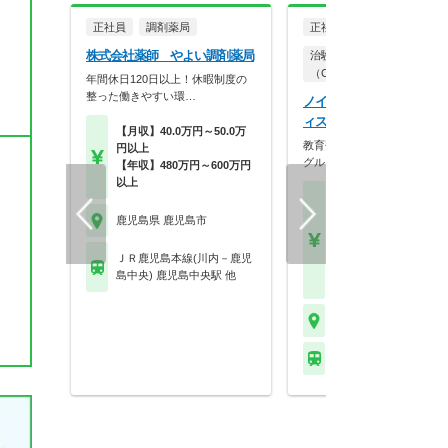
正社員
調剤薬局
正社員
て
株式会社薬師 やよい調剤薬局
治験コーディネーター
（CRC）
年間休日120日以上！休暇制度の
整った働きやすい環…
ノイエス株式会社 鹿児島
ィス（鹿児島エリア担当）
【月収】40.0万円～50.0万
教育研修制度が充実／エムス
円以上
グループでCRC募集…
【年収】480万円～600万円
以上
【月収】31.0万円～39.
円程度
鹿児島県 鹿児島市
【年収】442万円～56
程度 ※CRC経験者は
ＪＲ鹿児島本線(川内－鹿児
験・能力および前職給
島中央) 鹿児島中央駅 他
考慮のうえ決定します
鹿児島県 鹿児島市
※お問い合わせくださ