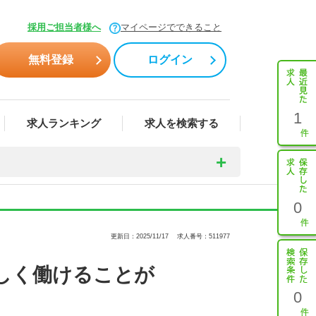
採用ご担当者様へ
マイページでできること
無料登録
ログイン
1
求人ランキング
求人を検索する
0
更新日：2025/11/17
求人番号：511977
しく働けることが
0