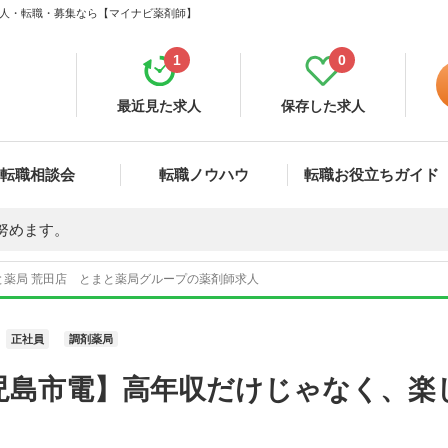
 求人・転職・募集なら【マイナビ薬剤師】
1
0
最近見た求人
保存した求人
転職相談会
転職ノウハウ
転職お役立ちガイド
努めます。
と薬局 荒田店 とまと薬局グループの薬剤師求人
正社員
調剤薬局
児島市電】高年収だけじゃなく、楽