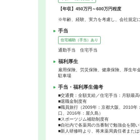
【年収】450万円～600万円程度
※年齢、経験、実力を考慮し、会社規定
手当
住宅補助（手当）あり
通勤手当 住宅手当
福利厚生
雇用保険、労災保険、健康保険、厚生年
駐車場
手当・福利厚生備考
■交通費：全額支給／住宅手当：月額最高
■退職金制度有
■職員旅行（2009年：京都大阪、2010年
口、2016年：屋久島）
■スポーツジム補助制度有
■自社内で各薬局の当番制で勉強会を開い
■新人研修時より、将来薬局責任者また