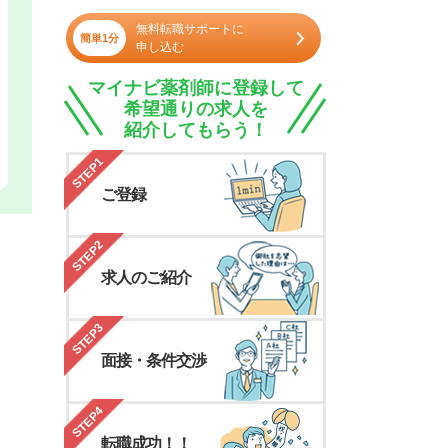
無料転職サポートに
簡単1分
申し込む
マイナビ薬剤師に登録して
希望通りの求人を
紹介してもらう！
STEP1
ご登録
STEP2
求人のご紹介
STEP3
面接・条件交渉
STEP4
転職成功！！