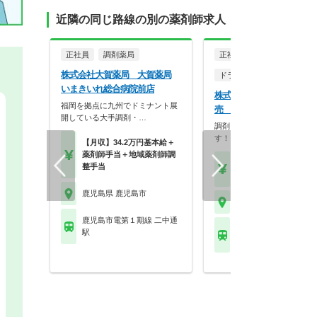
近隣の同じ路線の別の薬剤師求人
正社員
調剤薬局
正社員
株式会社大賀薬局 大賀薬局
ドラッグストア（OTCのみ
いまきいれ総合病院前店
株式会社マツモトキヨシ九
福岡を拠点に九州でドミナント展
売 マツモトキヨシ 上塩
開している大手調剤・…
調剤・OTCどちらも勉強で
す！
【月収】34.2万円基本給＋
薬剤師手当＋地域薬剤師調
【月収】40.0万円
整手当
【年収】480万円～60
鹿児島県 鹿児島市
鹿児島県 鹿児島市
鹿児島市電第１期線 二中通
鹿児島市電第１期線 上
駅
駅