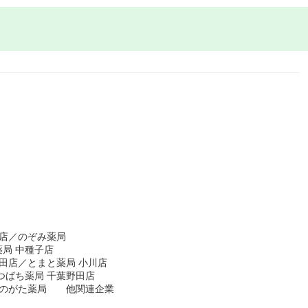
原店／のぞみ薬局
局 中種子店
田店／とまと薬局 小川店
つばち薬局 千葉野田店
店／のがた薬局 他関連企業